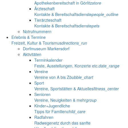
Apothekenbereitschaft in Görlitz
store
Ärzteschaft
Kontakte & Bereitschaftsdienste
people_outline
Tierärzteschaft
Kontakte & Bereitschaftsdienste
pets
Notrufnummern
Erlebnis & Termine
Freizeit, Kultur & Tourismus
directions_run
Dorfmuseum Markersdorf
Aktivitäten
Terminkalender
Feste, Ausstellungen, Konzerte etc.
date_range
Vereine
Vereine von A bis Z
bubble_chart
Sport
Vereine, Sportstätten & Aktuelles
fitness_center
Senioren
Vereine, Neuigkeiten & mehr
group
Kinder+Jugendliche
Tipps für Familien
child_care
Radfahren
Radwegenetz durch das sanfte