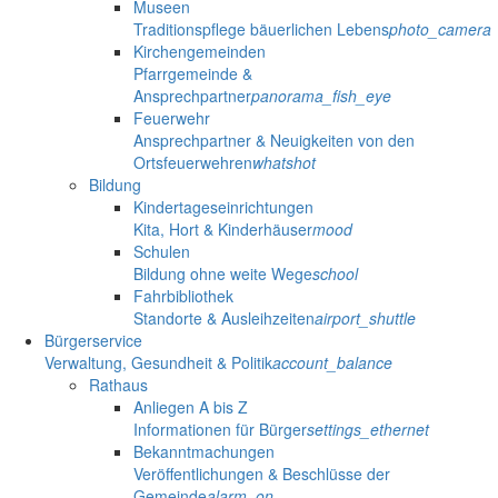
Museen
Traditionspflege bäuerlichen Lebens
photo_camera
Kirchengemeinden
Pfarrgemeinde &
Ansprechpartner
panorama_fish_eye
Feuerwehr
Ansprechpartner & Neuigkeiten von den
Ortsfeuerwehren
whatshot
Bildung
Kindertageseinrichtungen
Kita, Hort & Kinderhäuser
mood
Schulen
Bildung ohne weite Wege
school
Fahrbibliothek
Standorte & Ausleihzeiten
airport_shuttle
Bürgerservice
Verwaltung, Gesundheit & Politik
account_balance
Rathaus
Anliegen A bis Z
Informationen für Bürger
settings_ethernet
Bekanntmachungen
Veröffentlichungen & Beschlüsse der
Gemeinde
alarm_on