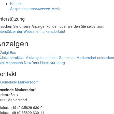
Kontakt
Ansprechpartner
account_circle
nterstützung
suchen Sie unsere Anzeigenkunden oder werden Sie selbst zum
terstützer der Webseite markersdorf.de
!
Anzeigen
tel Manhattan New York
Hotel Nürnberg
ontakt
emeinde Markersdorf
rchstraße 3
829 Markersdorf
lefon: +49 (0)35829 630-0
lefax: +49 (0)35829 630-11