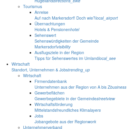
Hügelland
directions_bike
Tourismus
Anreise
Auf nach Markersdorf! Doch wie?
local_airport
Übernachtungen
Hotels & Pensionen
hotel
Sehenswert
Sehenswürdigkeiten der Gemeinde
Markersdorf
visibility
Ausflugsziele in der Region
Tipps für Sehenswertes im Umland
local_see
Wirtschaft
Standort, Unternehmen & Jobs
trending_up
Wirtschaft
Firmendatenbank
Unternehmen aus der Region von A bis Z
business
Gewerbeflächen
Gewerbegebiete in der Gemeinde
streetview
Wirtschaftsförderung
Mittelstandsfreundliches Klima
layers
Jobs
Jobangebote aus der Region
work
Unternehmerverband