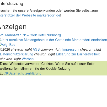
nterstützung
suchen Sie unsere Anzeigenkunden oder werden Sie selbst zum
terstützer der Webseite markersdorf.de
!
Anzeigen
tel Manhattan New York
Hotel Nürnberg
©2026
chevron_right
AGB
chevron_right
Impressum
chevron_right
Datenschutzerklärung
chevron_right
Erklärung zur Barrierefreiheit
chevron_right
Werben
Diese Webseite verwendet Cookies. Wenn Sie auf dieser Seite
weitersurfen, stimmen Sie der Cookie-Nutzung
zu
OK
Datenschutzerklärung