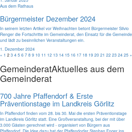
1. Januar 2025
Aus dem Rathaus
Bürgermeister Dezember 2024
In seinem letzten Artikel vor Weihnachten betont Bürgermeister Silvio
Renger die Fortschritte im Gemeinderat, den Einsatz für die Gemeinde
und lädt zu besinnlichen Veranstaltungen ein.
1. Dezember 2024
«
1
2
3
4
5
6
7
8
9
10
11
12
13
14
15
16
17
18
19
20
21
22
23
24
25
»
Gemeinderat
Aktuelles aus dem
Gemeinderat
700 Jahre Pfaffendorf & Erste
Präventionstage im Landkreis Görlitz
In Pfaffendorf finden vom 28. bis 30. Mai die ersten Präventionstage
im Landkreis Görlitz statt. Eine Großveranstaltung, bei der mit über
3.000 Gästen gerechnet wird - organisiert von Bürgern aus
Pfaffendorf. Die Idee dazu hat der Pfaffendorfer Stephan Enger ins