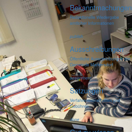
Bekanntmachungen
Redaktionelle Wiedergabe
amtlicher Informationen
publish
Ausschreibungen
Öffentliche Ausschreibungen der
Gemeinde Markersdorf
assignment
Satzungen
Verfahrensvorschriften und
Gebühren
done
Gut zu wissen