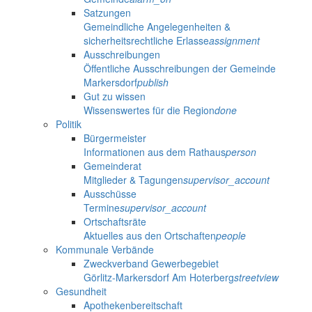
Satzungen
Gemeindliche Angelegenheiten &
sicherheitsrechtliche Erlasse
assignment
Ausschreibungen
Öffentliche Ausschreibungen der Gemeinde
Markersdorf
publish
Gut zu wissen
Wissenswertes für die Region
done
Politik
Bürgermeister
Informationen aus dem Rathaus
person
Gemeinderat
Mitglieder & Tagungen
supervisor_account
Ausschüsse
Termine
supervisor_account
Ortschaftsräte
Aktuelles aus den Ortschaften
people
Kommunale Verbände
Zweckverband Gewerbegebiet
Görlitz-Markersdorf Am Hoterberg
streetview
Gesundheit
Apothekenbereitschaft