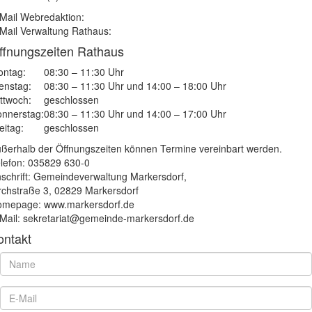
Mail Webredaktion:
Mail Verwaltung Rathaus:
ffnungszeiten Rathaus
ntag:
08:30 – 11:30 Uhr
enstag:
08:30 – 11:30 Uhr und 14:00 – 18:00 Uhr
ttwoch:
geschlossen
nnerstag:
08:30 – 11:30 Uhr und 14:00 – 17:00 Uhr
eitag:
geschlossen
ßerhalb der Öffnungszeiten können Termine vereinbart werden.
lefon: 035829 630-0
schrift: Gemeindeverwaltung Markersdorf,
rchstraße 3, 02829 Markersdorf
mepage: www.markersdorf.de
Mail: sekretariat@gemeinde-markersdorf.de
ontakt