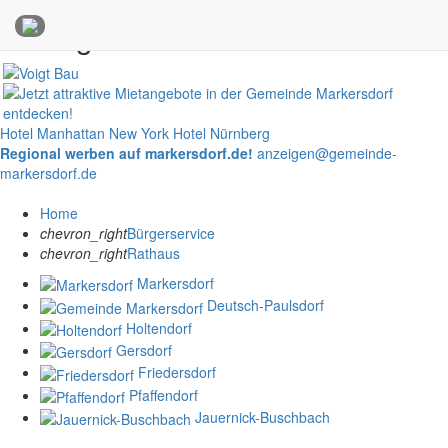
Anzeigen
Hotel Manhattan New York
Hotel Nürnberg
Regional werben auf markersdorf.de!
anzeigen@gemeinde-
markersdorf.de
Home
chevron_right
Bürgerservice
chevron_right
Rathaus
Markersdorf
Deutsch-Paulsdorf
Holtendorf
Gersdorf
Friedersdorf
Pfaffendorf
Jauernick-Buschbach