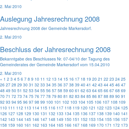
2. Mai 2010
Auslegung Jahresrechnung 2008
Jahresrechnung 2008 der Gemeinde Markersdorf.
2. Mai 2010
Beschluss der Jahresrechnung 2008
Bekanntgabe des Beschlusses Nr. 07-04/10 der Tagung des
Gemeinderates der Gemeinde Markersdorf vom 15.04.2010
2. Mai 2010
«
1
2
3
4
5
6
7
8
9
10
11
12
13
14
15
16
17
18
19
20
21
22
23
24
25
26
27
28
29
30
31
32
33
34
35
36
37
38
39
40
41
42
43
44
45
46
47
48
49
50
51
52
53
54
55
56
57
58
59
60
61
62
63
64
65
66
67
68
69
70
71
72
73
74
75
76
77
78
79
80
81
82
83
84
85
86
87
88
89
90
91
92
93
94
95
96
97
98
99
100
101
102
103
104
105
106
107
108
109
110
111
112
113
114
115
116
117
118
119
120
121
122
123
124
125
126
127
128
129
130
131
132
133
134
135
136
137
138
139
140
141
142
143
144
145
146
147
148
149
150
151
152
153
154
155
156
157
158
159
160
161
162
163
164
165
166
167
168
169
170
171
172
173