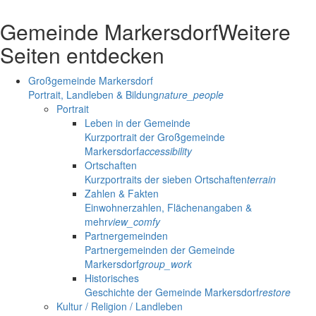
Gemeinde Markersdorf
Weitere
Seiten entdecken
Großgemeinde Markersdorf
Portrait, Landleben & Bildung
nature_people
Portrait
Leben in der Gemeinde
Kurzportrait der Großgemeinde
Markersdorf
accessibility
Ortschaften
Kurzportraits der sieben Ortschaften
terrain
Zahlen & Fakten
Einwohnerzahlen, Flächenangaben &
mehr
view_comfy
Partnergemeinden
Partnergemeinden der Gemeinde
Markersdorf
group_work
Historisches
Geschichte der Gemeinde Markersdorf
restore
Kultur / Religion / Landleben