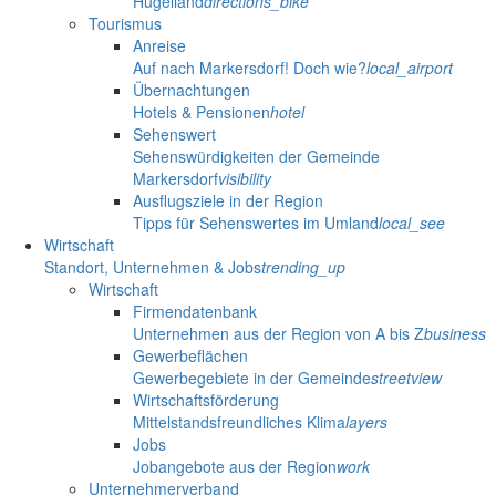
Hügelland
directions_bike
Tourismus
Anreise
Auf nach Markersdorf! Doch wie?
local_airport
Übernachtungen
Hotels & Pensionen
hotel
Sehenswert
Sehenswürdigkeiten der Gemeinde
Markersdorf
visibility
Ausflugsziele in der Region
Tipps für Sehenswertes im Umland
local_see
Wirtschaft
Standort, Unternehmen & Jobs
trending_up
Wirtschaft
Firmendatenbank
Unternehmen aus der Region von A bis Z
business
Gewerbeflächen
Gewerbegebiete in der Gemeinde
streetview
Wirtschaftsförderung
Mittelstandsfreundliches Klima
layers
Jobs
Jobangebote aus der Region
work
Unternehmerverband