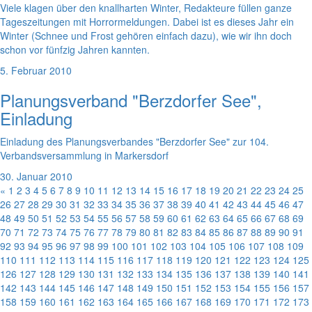
Viele klagen über den knallharten Winter, Redakteure füllen ganze
Tageszeitungen mit Horrormeldungen. Dabei ist es dieses Jahr ein
Winter (Schnee und Frost gehören einfach dazu), wie wir ihn doch
schon vor fünfzig Jahren kannten.
5. Februar 2010
Planungsverband "Berzdorfer See",
Einladung
Einladung des Planungsverbandes "Berzdorfer See" zur 104.
Verbandsversammlung in Markersdorf
30. Januar 2010
«
1
2
3
4
5
6
7
8
9
10
11
12
13
14
15
16
17
18
19
20
21
22
23
24
25
26
27
28
29
30
31
32
33
34
35
36
37
38
39
40
41
42
43
44
45
46
47
48
49
50
51
52
53
54
55
56
57
58
59
60
61
62
63
64
65
66
67
68
69
70
71
72
73
74
75
76
77
78
79
80
81
82
83
84
85
86
87
88
89
90
91
92
93
94
95
96
97
98
99
100
101
102
103
104
105
106
107
108
109
110
111
112
113
114
115
116
117
118
119
120
121
122
123
124
125
126
127
128
129
130
131
132
133
134
135
136
137
138
139
140
141
142
143
144
145
146
147
148
149
150
151
152
153
154
155
156
157
158
159
160
161
162
163
164
165
166
167
168
169
170
171
172
173