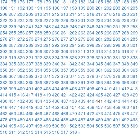
174
175
176
177
178
179
180
181
182
183
184
185
186
187
188
189
190
191
192
193
194
195
196
197
198
199
200
201
202
203
204
205
206
207
208
209
210
211
212
213
214
215
216
217
218
219
220
221
222
223
224
225
226
227
228
229
230
231
232
233
234
235
236
237
238
239
240
241
242
243
244
245
246
247
248
249
250
251
252
253
254
255
256
257
258
259
260
261
262
263
264
265
266
267
268
269
270
271
272
273
274
275
276
277
278
279
280
281
282
283
284
285
286
287
288
289
290
291
292
293
294
295
296
297
298
299
300
301
302
303
304
305
306
307
308
309
310
311
312
313
314
315
316
317
318
319
320
321
322
323
324
325
326
327
328
329
330
331
332
333
334
335
336
337
338
339
340
341
342
343
344
345
346
347
348
349
350
351
352
353
354
355
356
357
358
359
360
361
362
363
364
365
366
367
368
369
370
371
372
373
374
375
376
377
378
379
380
381
382
383
384
385
386
387
388
389
390
391
392
393
394
395
396
397
398
399
400
401
402
403
404
405
406
407
408
409
410
411
412
413
414
415
416
417
418
419
420
421
422
423
424
425
426
427
428
429
430
431
432
433
434
435
436
437
438
439
440
441
442
443
444
445
446
447
448
449
450
451
452
453
454
455
456
457
458
459
460
461
462
463
464
465
466
467
468
469
470
471
472
473
474
475
476
477
478
479
480
481
482
483
484
485
486
487
488
489
490
491
492
493
494
495
496
497
498
499
500
501
502
503
504
505
506
507
508
509
510
511
512
513
514
515
516
517
518
»