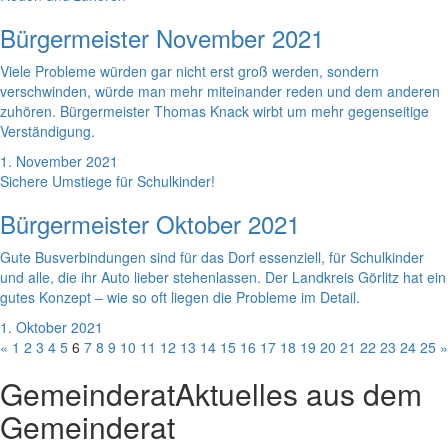
Bürgermeister November 2021
Viele Probleme würden gar nicht erst groß werden, sondern
verschwinden, würde man mehr miteinander reden und dem anderen
zuhören. Bürgermeister Thomas Knack wirbt um mehr gegenseitige
Verständigung.
1. November 2021
Sichere Umstiege für Schulkinder!
Bürgermeister Oktober 2021
Gute Busverbindungen sind für das Dorf essenziell, für Schulkinder
und alle, die ihr Auto lieber stehenlassen. Der Landkreis Görlitz hat ein
gutes Konzept – wie so oft liegen die Probleme im Detail.
1. Oktober 2021
«
1
2
3
4
5
6
7
8
9
10
11
12
13
14
15
16
17
18
19
20
21
22
23
24
25
»
Gemeinderat
Aktuelles aus dem
Gemeinderat