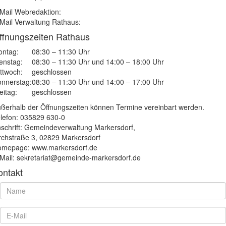
Mail Webredaktion:
Mail Verwaltung Rathaus:
ffnungszeiten Rathaus
ntag:
08:30 – 11:30 Uhr
enstag:
08:30 – 11:30 Uhr und 14:00 – 18:00 Uhr
ttwoch:
geschlossen
nnerstag:
08:30 – 11:30 Uhr und 14:00 – 17:00 Uhr
eitag:
geschlossen
ßerhalb der Öffnungszeiten können Termine vereinbart werden.
lefon: 035829 630-0
schrift: Gemeindeverwaltung Markersdorf,
rchstraße 3, 02829 Markersdorf
mepage: www.markersdorf.de
Mail: sekretariat@gemeinde-markersdorf.de
ontakt