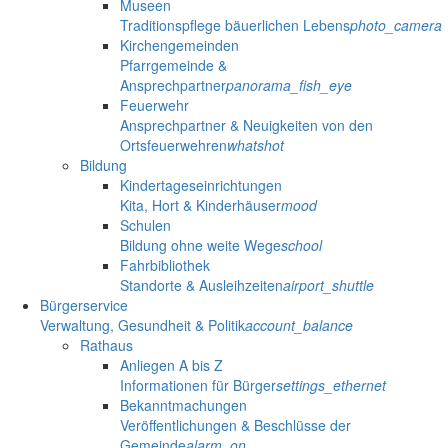
Museen
Traditionspflege bäuerlichen Lebens
photo_camera
Kirchengemeinden
Pfarrgemeinde &
Ansprechpartner
panorama_fish_eye
Feuerwehr
Ansprechpartner & Neuigkeiten von den
Ortsfeuerwehren
whatshot
Bildung
Kindertageseinrichtungen
Kita, Hort & Kinderhäuser
mood
Schulen
Bildung ohne weite Wege
school
Fahrbibliothek
Standorte & Ausleihzeiten
airport_shuttle
Bürgerservice
Verwaltung, Gesundheit & Politik
account_balance
Rathaus
Anliegen A bis Z
Informationen für Bürger
settings_ethernet
Bekanntmachungen
Veröffentlichungen & Beschlüsse der
Gemeinde
alarm_on