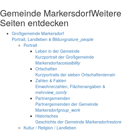
Gemeinde Markersdorf
Weitere
Seiten entdecken
Großgemeinde Markersdorf
Portrait, Landleben & Bildung
nature_people
Portrait
Leben in der Gemeinde
Kurzportrait der Großgemeinde
Markersdorf
accessibility
Ortschaften
Kurzportraits der sieben Ortschaften
terrain
Zahlen & Fakten
Einwohnerzahlen, Flächenangaben &
mehr
view_comfy
Partnergemeinden
Partnergemeinden der Gemeinde
Markersdorf
group_work
Historisches
Geschichte der Gemeinde Markersdorf
restore
Kultur / Religion / Landleben