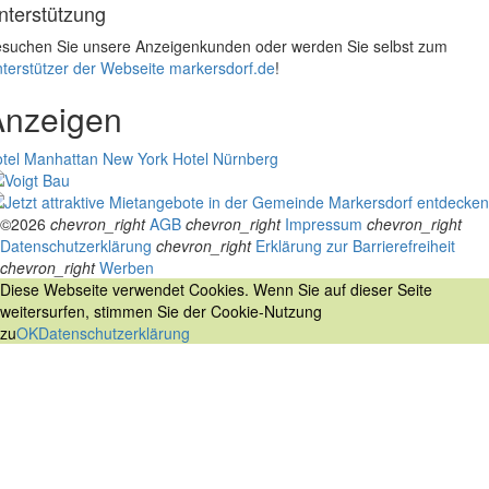
nterstützung
suchen Sie unsere Anzeigenkunden oder werden Sie selbst zum
terstützer der Webseite markersdorf.de
!
Anzeigen
tel Manhattan New York
Hotel Nürnberg
©2026
chevron_right
AGB
chevron_right
Impressum
chevron_right
Datenschutzerklärung
chevron_right
Erklärung zur Barrierefreiheit
chevron_right
Werben
Diese Webseite verwendet Cookies. Wenn Sie auf dieser Seite
weitersurfen, stimmen Sie der Cookie-Nutzung
zu
OK
Datenschutzerklärung