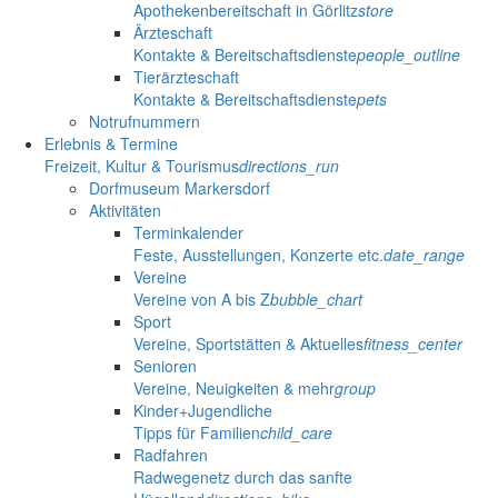
Apothekenbereitschaft in Görlitz
store
Ärzteschaft
Kontakte & Bereitschaftsdienste
people_outline
Tierärzteschaft
Kontakte & Bereitschaftsdienste
pets
Notrufnummern
Erlebnis & Termine
Freizeit, Kultur & Tourismus
directions_run
Dorfmuseum Markersdorf
Aktivitäten
Terminkalender
Feste, Ausstellungen, Konzerte etc.
date_range
Vereine
Vereine von A bis Z
bubble_chart
Sport
Vereine, Sportstätten & Aktuelles
fitness_center
Senioren
Vereine, Neuigkeiten & mehr
group
Kinder+Jugendliche
Tipps für Familien
child_care
Radfahren
Radwegenetz durch das sanfte