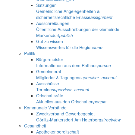
Satzungen
Gemeindliche Angelegenheiten &
sicherheitsrechtliche Erlasse
assignment
Ausschreibungen
Öffentliche Ausschreibungen der Gemeinde
Markersdorf
publish
Gut zu wissen
Wissenswertes für die Region
done
Politik
Bürgermeister
Informationen aus dem Rathaus
person
Gemeinderat
Mitglieder & Tagungen
supervisor_account
Ausschüsse
Termine
supervisor_account
Ortschaftsräte
Aktuelles aus den Ortschaften
people
Kommunale Verbände
Zweckverband Gewerbegebiet
Görlitz-Markersdorf Am Hoterberg
streetview
Gesundheit
Apothekenbereitschaft