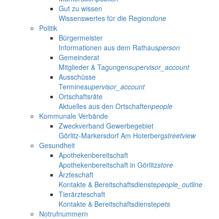
Gut zu wissen
Wissenswertes für die Region
done
Politik
Bürgermeister
Informationen aus dem Rathaus
person
Gemeinderat
Mitglieder & Tagungen
supervisor_account
Ausschüsse
Termine
supervisor_account
Ortschaftsräte
Aktuelles aus den Ortschaften
people
Kommunale Verbände
Zweckverband Gewerbegebiet
Görlitz-Markersdorf Am Hoterberg
streetview
Gesundheit
Apothekenbereitschaft
Apothekenbereitschaft in Görlitz
store
Ärzteschaft
Kontakte & Bereitschaftsdienste
people_outline
Tierärzteschaft
Kontakte & Bereitschaftsdienste
pets
Notrufnummern