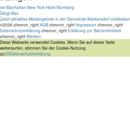
tel Manhattan New York
Hotel Nürnberg
©2026
chevron_right
AGB
chevron_right
Impressum
chevron_right
Datenschutzerklärung
chevron_right
Erklärung zur Barrierefreiheit
chevron_right
Werben
Diese Webseite verwendet Cookies. Wenn Sie auf dieser Seite
weitersurfen, stimmen Sie der Cookie-Nutzung
zu
OK
Datenschutzerklärung