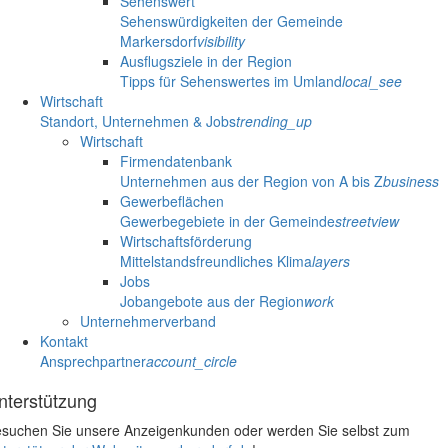
Sehenswert
Sehenswürdigkeiten der Gemeinde
Markersdorf
visibility
Ausflugsziele in der Region
Tipps für Sehenswertes im Umland
local_see
Wirtschaft
Standort, Unternehmen & Jobs
trending_up
Wirtschaft
Firmendatenbank
Unternehmen aus der Region von A bis Z
business
Gewerbeflächen
Gewerbegebiete in der Gemeinde
streetview
Wirtschaftsförderung
Mittelstandsfreundliches Klima
layers
Jobs
Jobangebote aus der Region
work
Unternehmerverband
Kontakt
Ansprechpartner
account_circle
nterstützung
suchen Sie unsere Anzeigenkunden oder werden Sie selbst zum