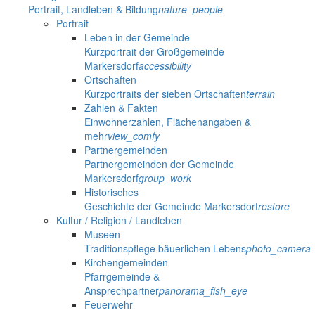
Portrait, Landleben & Bildung
nature_people
Portrait
Leben in der Gemeinde
Kurzportrait der Großgemeinde
Markersdorf
accessibility
Ortschaften
Kurzportraits der sieben Ortschaften
terrain
Zahlen & Fakten
Einwohnerzahlen, Flächenangaben &
mehr
view_comfy
Partnergemeinden
Partnergemeinden der Gemeinde
Markersdorf
group_work
Historisches
Geschichte der Gemeinde Markersdorf
restore
Kultur / Religion / Landleben
Museen
Traditionspflege bäuerlichen Lebens
photo_camera
Kirchengemeinden
Pfarrgemeinde &
Ansprechpartner
panorama_fish_eye
Feuerwehr