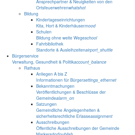
Ansprechpartner & Neuigkeiten von den
Ortsfeuerwehren
whatshot
Bildung
Kindertageseinrichtungen
Kita, Hort & Kinderhäuser
mood
Schulen
Bildung ohne weite Wege
school
Fahrbibliothek
Standorte & Ausleihzeiten
airport_shuttle
Bürgerservice
Verwaltung, Gesundheit & Politik
account_balance
Rathaus
Anliegen A bis Z
Informationen für Bürger
settings_ethernet
Bekanntmachungen
Veröffentlichungen & Beschlüsse der
Gemeinde
alarm_on
Satzungen
Gemeindliche Angelegenheiten &
sicherheitsrechtliche Erlasse
assignment
Ausschreibungen
Öffentliche Ausschreibungen der Gemeinde
Markersdorf
publish