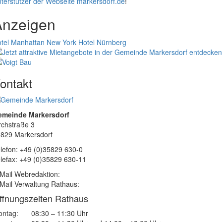
terstützer der Webseite markersdorf.de
!
Anzeigen
tel Manhattan New York
Hotel Nürnberg
ontakt
emeinde Markersdorf
rchstraße 3
829 Markersdorf
lefon: +49 (0)35829 630-0
lefax: +49 (0)35829 630-11
Mail Webredaktion:
Mail Verwaltung Rathaus:
ffnungszeiten Rathaus
ntag:
08:30 – 11:30 Uhr