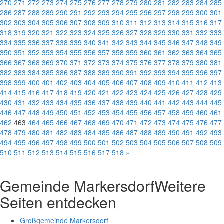
270
271
272
273
274
275
276
277
278
279
280
281
282
283
284
285
286
287
288
289
290
291
292
293
294
295
296
297
298
299
300
301
302
303
304
305
306
307
308
309
310
311
312
313
314
315
316
317
318
319
320
321
322
323
324
325
326
327
328
329
330
331
332
333
334
335
336
337
338
339
340
341
342
343
344
345
346
347
348
349
350
351
352
353
354
355
356
357
358
359
360
361
362
363
364
365
366
367
368
369
370
371
372
373
374
375
376
377
378
379
380
381
382
383
384
385
386
387
388
389
390
391
392
393
394
395
396
397
398
399
400
401
402
403
404
405
406
407
408
409
410
411
412
413
414
415
416
417
418
419
420
421
422
423
424
425
426
427
428
429
430
431
432
433
434
435
436
437
438
439
440
441
442
443
444
445
446
447
448
449
450
451
452
453
454
455
456
457
458
459
460
461
462
463
464
465
466
467
468
469
470
471
472
473
474
475
476
477
478
479
480
481
482
483
484
485
486
487
488
489
490
491
492
493
494
495
496
497
498
499
500
501
502
503
504
505
506
507
508
509
510
511
512
513
514
515
516
517
518
»
Gemeinde Markersdorf
Weitere
Seiten entdecken
Großgemeinde Markersdorf