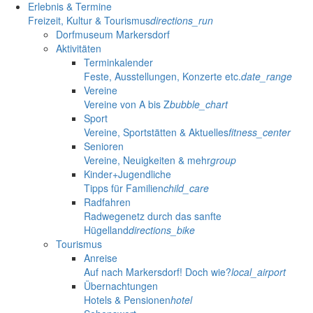
Erlebnis & Termine
Freizeit, Kultur & Tourismus
directions_run
Dorfmuseum Markersdorf
Aktivitäten
Terminkalender
Feste, Ausstellungen, Konzerte etc.
date_range
Vereine
Vereine von A bis Z
bubble_chart
Sport
Vereine, Sportstätten & Aktuelles
fitness_center
Senioren
Vereine, Neuigkeiten & mehr
group
Kinder+Jugendliche
Tipps für Familien
child_care
Radfahren
Radwegenetz durch das sanfte
Hügelland
directions_bike
Tourismus
Anreise
Auf nach Markersdorf! Doch wie?
local_airport
Übernachtungen
Hotels & Pensionen
hotel