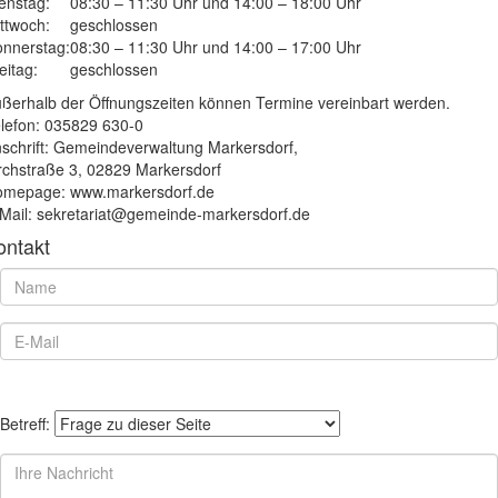
enstag:
08:30 – 11:30 Uhr und 14:00 – 18:00 Uhr
ttwoch:
geschlossen
nnerstag:
08:30 – 11:30 Uhr und 14:00 – 17:00 Uhr
eitag:
geschlossen
ßerhalb der Öffnungszeiten können Termine vereinbart werden.
lefon: 035829 630-0
schrift: Gemeindeverwaltung Markersdorf,
rchstraße 3, 02829 Markersdorf
mepage: www.markersdorf.de
Mail: sekretariat@gemeinde-markersdorf.de
ontakt
Betreff: