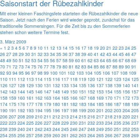
Saisonstart der Rübezahlkinder
Mit einer kleinen Faschingsfete starteten die Rübezahlkinder die neue
Saison. Jetzt nach den Ferien wird wieder geprobt, zunächst für das
traditionelle Sommersingen. Für die Zeit bis zu den Sommerferien
stehen schon weitere Termine fest.
3. März 2009
«
1
2
3
4
5
6
7
8
9
10
11
12
13
14
15
16
17
18
19
20
21
22
23
24
25
26
27
28
29
30
31
32
33
34
35
36
37
38
39
40
41
42
43
44
45
46
47
48
49
50
51
52
53
54
55
56
57
58
59
60
61
62
63
64
65
66
67
68
69
70
71
72
73
74
75
76
77
78
79
80
81
82
83
84
85
86
87
88
89
90
91
92
93
94
95
96
97
98
99
100
101
102
103
104
105
106
107
108
109
110
111
112
113
114
115
116
117
118
119
120
121
122
123
124
125
126
127
128
129
130
131
132
133
134
135
136
137
138
139
140
141
142
143
144
145
146
147
148
149
150
151
152
153
154
155
156
157
158
159
160
161
162
163
164
165
166
167
168
169
170
171
172
173
174
175
176
177
178
179
180
181
182
183
184
185
186
187
188
189
190
191
192
193
194
195
196
197
198
199
200
201
202
203
204
205
206
207
208
209
210
211
212
213
214
215
216
217
218
219
220
221
222
223
224
225
226
227
228
229
230
231
232
233
234
235
236
237
238
239
240
241
242
243
244
245
246
247
248
249
250
251
252
253
254
255
256
257
258
259
260
261
262
263
264
265
266
267
268
269