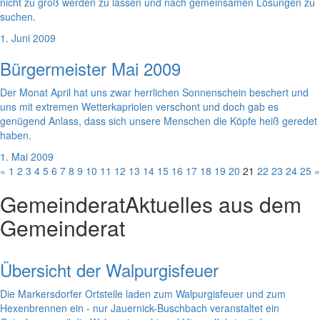
nicht zu groß werden zu lassen und nach gemeinsamen Lösungen zu
suchen.
1. Juni 2009
Bürgermeister Mai 2009
Der Monat April hat uns zwar herrlichen Sonnenschein beschert und
uns mit extremen Wetterkapriolen verschont und doch gab es
genügend Anlass, dass sich unsere Menschen die Köpfe heiß geredet
haben.
1. Mai 2009
«
1
2
3
4
5
6
7
8
9
10
11
12
13
14
15
16
17
18
19
20
21
22
23
24
25
»
Gemeinderat
Aktuelles aus dem
Gemeinderat
Übersicht der Walpurgisfeuer
Die Markersdorfer Ortsteile laden zum Walpurgisfeuer und zum
Hexenbrennen ein - nur Jauernick-Buschbach veranstaltet ein