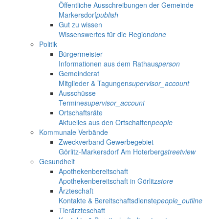
Öffentliche Ausschreibungen der Gemeinde
Markersdorf
publish
Gut zu wissen
Wissenswertes für die Region
done
Politik
Bürgermeister
Informationen aus dem Rathaus
person
Gemeinderat
Mitglieder & Tagungen
supervisor_account
Ausschüsse
Termine
supervisor_account
Ortschaftsräte
Aktuelles aus den Ortschaften
people
Kommunale Verbände
Zweckverband Gewerbegebiet
Görlitz-Markersdorf Am Hoterberg
streetview
Gesundheit
Apothekenbereitschaft
Apothekenbereitschaft in Görlitz
store
Ärzteschaft
Kontakte & Bereitschaftsdienste
people_outline
Tierärzteschaft