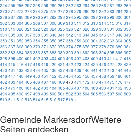
254
255
256
257
258
259
260
261
262
263
264
265
266
267
268
269
270
271
272
273
274
275
276
277
278
279
280
281
282
283
284
285
286
287
288
289
290
291
292
293
294
295
296
297
298
299
300
301
302
303
304
305
306
307
308
309
310
311
312
313
314
315
316
317
318
319
320
321
322
323
324
325
326
327
328
329
330
331
332
333
334
335
336
337
338
339
340
341
342
343
344
345
346
347
348
349
350
351
352
353
354
355
356
357
358
359
360
361
362
363
364
365
366
367
368
369
370
371
372
373
374
375
376
377
378
379
380
381
382
383
384
385
386
387
388
389
390
391
392
393
394
395
396
397
398
399
400
401
402
403
404
405
406
407
408
409
410
411
412
413
414
415
416
417
418
419
420
421
422
423
424
425
426
427
428
429
430
431
432
433
434
435
436
437
438
439
440
441
442
443
444
445
446
447
448
449
450
451
452
453
454
455
456
457
458
459
460
461
462
463
464
465
466
467
468
469
470
471
472
473
474
475
476
477
478
479
480
481
482
483
484
485
486
487
488
489
490
491
492
493
494
495
496
497
498
499
500
501
502
503
504
505
506
507
508
509
510
511
512
513
514
515
516
517
518
»
Gemeinde Markersdorf
Weitere
Seiten entdecken