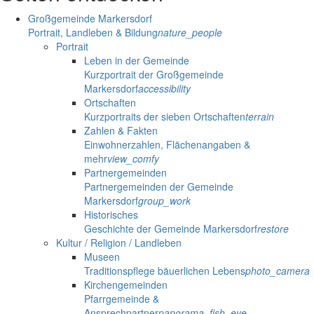
Großgemeinde Markersdorf
Portrait, Landleben & Bildung
nature_people
Portrait
Leben in der Gemeinde
Kurzportrait der Großgemeinde
Markersdorf
accessibility
Ortschaften
Kurzportraits der sieben Ortschaften
terrain
Zahlen & Fakten
Einwohnerzahlen, Flächenangaben &
mehr
view_comfy
Partnergemeinden
Partnergemeinden der Gemeinde
Markersdorf
group_work
Historisches
Geschichte der Gemeinde Markersdorf
restore
Kultur / Religion / Landleben
Museen
Traditionspflege bäuerlichen Lebens
photo_camera
Kirchengemeinden
Pfarrgemeinde &
Ansprechpartner
panorama_fish_eye