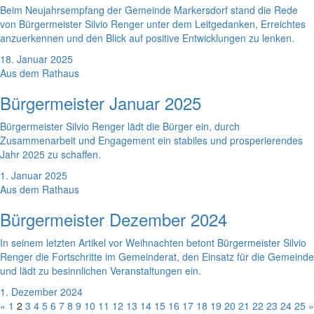
Beim Neujahrsempfang der Gemeinde Markersdorf stand die Rede
von Bürgermeister Silvio Renger unter dem Leitgedanken, Erreichtes
anzuerkennen und den Blick auf positive Entwicklungen zu lenken.
18. Januar 2025
Aus dem Rathaus
Bürgermeister Januar 2025
Bürgermeister Silvio Renger lädt die Bürger ein, durch
Zusammenarbeit und Engagement ein stabiles und prosperierendes
Jahr 2025 zu schaffen.
1. Januar 2025
Aus dem Rathaus
Bürgermeister Dezember 2024
In seinem letzten Artikel vor Weihnachten betont Bürgermeister Silvio
Renger die Fortschritte im Gemeinderat, den Einsatz für die Gemeinde
und lädt zu besinnlichen Veranstaltungen ein.
1. Dezember 2024
«
1
2
3
4
5
6
7
8
9
10
11
12
13
14
15
16
17
18
19
20
21
22
23
24
25
»