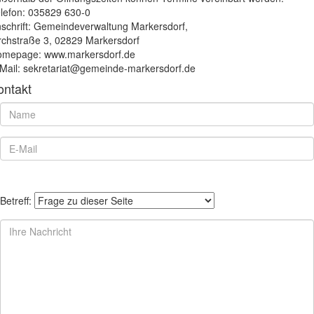
lefon: 035829 630-0
schrift: Gemeindeverwaltung Markersdorf,
rchstraße 3, 02829 Markersdorf
mepage: www.markersdorf.de
Mail: sekretariat@gemeinde-markersdorf.de
ontakt
Betreff: