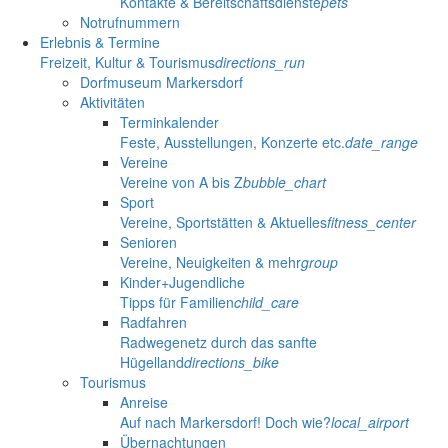
Kontakte & Bereitschaftsdienste
pets
Notrufnummern
Erlebnis & Termine
Freizeit, Kultur & Tourismus
directions_run
Dorfmuseum Markersdorf
Aktivitäten
Terminkalender
Feste, Ausstellungen, Konzerte etc.
date_range
Vereine
Vereine von A bis Z
bubble_chart
Sport
Vereine, Sportstätten & Aktuelles
fitness_center
Senioren
Vereine, Neuigkeiten & mehr
group
Kinder+Jugendliche
Tipps für Familien
child_care
Radfahren
Radwegenetz durch das sanfte
Hügelland
directions_bike
Tourismus
Anreise
Auf nach Markersdorf! Doch wie?
local_airport
Übernachtungen