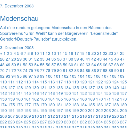
7. Dezember 2008
Modenschau
Auf eine rundum gelungene Modenschau in den Räumen des
Sportvereins "Grün-Weiß" kann der Bürgerverein "Lebensfreude"
Gersdorf/Deutsch-Paulsdorf zurückblicken.
3. Dezember 2008
«
1
2
3
4
5
6
7
8
9
10
11
12
13
14
15
16
17
18
19
20
21
22
23
24
25
26
27
28
29
30
31
32
33
34
35
36
37
38
39
40
41
42
43
44
45
46
47
48
49
50
51
52
53
54
55
56
57
58
59
60
61
62
63
64
65
66
67
68
69
70
71
72
73
74
75
76
77
78
79
80
81
82
83
84
85
86
87
88
89
90
91
92
93
94
95
96
97
98
99
100
101
102
103
104
105
106
107
108
109
110
111
112
113
114
115
116
117
118
119
120
121
122
123
124
125
126
127
128
129
130
131
132
133
134
135
136
137
138
139
140
141
142
143
144
145
146
147
148
149
150
151
152
153
154
155
156
157
158
159
160
161
162
163
164
165
166
167
168
169
170
171
172
173
174
175
176
177
178
179
180
181
182
183
184
185
186
187
188
189
190
191
192
193
194
195
196
197
198
199
200
201
202
203
204
205
206
207
208
209
210
211
212
213
214
215
216
217
218
219
220
221
222
223
224
225
226
227
228
229
230
231
232
233
234
235
236
237
238
239
240
241
242
243
244
245
246
247
248
249
250
251
252
253