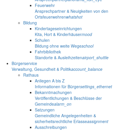
Feuerwehr
Ansprechpartner & Neuigkeiten von den
Ortsfeuerwehren
whatshot
Bildung
Kindertageseinrichtungen
Kita, Hort & Kinderhäuser
mood
Schulen
Bildung ohne weite Wege
school
Fahrbibliothek
Standorte & Ausleihzeiten
airport_shuttle
Bürgerservice
Verwaltung, Gesundheit & Politik
account_balance
Rathaus
Anliegen A bis Z
Informationen für Bürger
settings_ethernet
Bekanntmachungen
Veröffentlichungen & Beschlüsse der
Gemeinde
alarm_on
Satzungen
Gemeindliche Angelegenheiten &
sicherheitsrechtliche Erlasse
assignment
Ausschreibungen