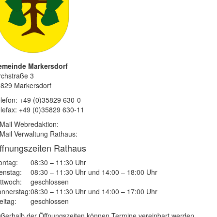
emeinde Markersdorf
rchstraße 3
829 Markersdorf
lefon: +49 (0)35829 630-0
lefax: +49 (0)35829 630-11
Mail Webredaktion:
Mail Verwaltung Rathaus:
ffnungszeiten Rathaus
ntag:
08:30 – 11:30 Uhr
enstag:
08:30 – 11:30 Uhr und 14:00 – 18:00 Uhr
ttwoch:
geschlossen
nnerstag:
08:30 – 11:30 Uhr und 14:00 – 17:00 Uhr
eitag:
geschlossen
ßerhalb der Öffnungszeiten können Termine vereinbart werden.