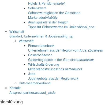
Hotels & Pensionen
hotel
Sehenswert
Sehenswürdigkeiten der Gemeinde
Markersdorf
visibility
Ausflugsziele in der Region
Tipps für Sehenswertes im Umland
local_see
Wirtschaft
Standort, Unternehmen & Jobs
trending_up
Wirtschaft
Firmendatenbank
Unternehmen aus der Region von A bis Z
business
Gewerbeflächen
Gewerbegebiete in der Gemeinde
streetview
Wirtschaftsförderung
Mittelstandsfreundliches Klima
layers
Jobs
Jobangebote aus der Region
work
Unternehmerverband
Kontakt
Ansprechpartner
account_circle
nterstützung