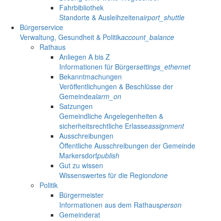
Fahrbibliothek
Standorte & Ausleihzeiten
airport_shuttle
Bürgerservice
Verwaltung, Gesundheit & Politik
account_balance
Rathaus
Anliegen A bis Z
Informationen für Bürger
settings_ethernet
Bekanntmachungen
Veröffentlichungen & Beschlüsse der
Gemeinde
alarm_on
Satzungen
Gemeindliche Angelegenheiten &
sicherheitsrechtliche Erlasse
assignment
Ausschreibungen
Öffentliche Ausschreibungen der Gemeinde
Markersdorf
publish
Gut zu wissen
Wissenswertes für die Region
done
Politik
Bürgermeister
Informationen aus dem Rathaus
person
Gemeinderat