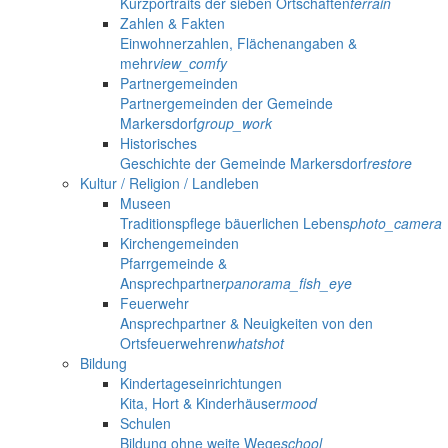
Kurzportraits der sieben Ortschaften
terrain
Zahlen & Fakten
Einwohnerzahlen, Flächenangaben &
mehr
view_comfy
Partnergemeinden
Partnergemeinden der Gemeinde
Markersdorf
group_work
Historisches
Geschichte der Gemeinde Markersdorf
restore
Kultur / Religion / Landleben
Museen
Traditionspflege bäuerlichen Lebens
photo_camera
Kirchengemeinden
Pfarrgemeinde &
Ansprechpartner
panorama_fish_eye
Feuerwehr
Ansprechpartner & Neuigkeiten von den
Ortsfeuerwehren
whatshot
Bildung
Kindertageseinrichtungen
Kita, Hort & Kinderhäuser
mood
Schulen
Bildung ohne weite Wege
school