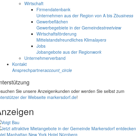
Wirtschaft
Firmendatenbank
Unternehmen aus der Region von A bis Z
business
Gewerbeflächen
Gewerbegebiete in der Gemeinde
streetview
Wirtschaftsförderung
Mittelstandsfreundliches Klima
layers
Jobs
Jobangebote aus der Region
work
Unternehmerverband
Kontakt
Ansprechpartner
account_circle
nterstützung
suchen Sie unsere Anzeigenkunden oder werden Sie selbst zum
terstützer der Webseite markersdorf.de
!
Anzeigen
tel Manhattan New York
Hotel Nürnberg