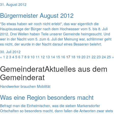
31. August 2012
Bürgermeister August 2012
"So etwas haben wir noch nicht erlebt", das war eigentlich die
Hauptaussage der Bürger nach dem Hochwasser vom 5. bis 8. Juli
2012. Drei Wellen haben Teile unserer Gemeinde heimgesucht. Und
wer in der Nacht vom 5. zum 6. Juli der Meinung war, schlimmer geht
es nicht, der wurde in der Nacht darauf eines Besseren belehrt.
30. Juli 2012
«
1
2
3
4
5
6
7
8
9
10
11
12
13
14
15
16
17
18
19
20
21
22
23
24
25
»
Gemeinderat
Aktuelles aus dem
Gemeinderat
Handwerker brauchen Mobilität
Was eine Region besonders macht
Befragt man die Einheimischen, was die sieben Markersdorfer
Ortschaften so besonders macht, dann fallen die Antworten zwar stets