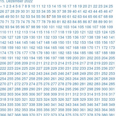
15. Dezember 2022
«
1
2
3
4
5
6
7
8
9
10
11
12
13
14
15
16
17
18
19
20
21
22
23
24
25
26
27
28
29
30
31
32
33
34
35
36
37
38
39
40
41
42
43
44
45
46
47
48
49
50
51
52
53
54
55
56
57
58
59
60
61
62
63
64
65
66
67
68
69
70
71
72
73
74
75
76
77
78
79
80
81
82
83
84
85
86
87
88
89
90
91
92
93
94
95
96
97
98
99
100
101
102
103
104
105
106
107
108
109
110
111
112
113
114
115
116
117
118
119
120
121
122
123
124
125
126
127
128
129
130
131
132
133
134
135
136
137
138
139
140
141
142
143
144
145
146
147
148
149
150
151
152
153
154
155
156
157
158
159
160
161
162
163
164
165
166
167
168
169
170
171
172
173
174
175
176
177
178
179
180
181
182
183
184
185
186
187
188
189
190
191
192
193
194
195
196
197
198
199
200
201
202
203
204
205
206
207
208
209
210
211
212
213
214
215
216
217
218
219
220
221
222
223
224
225
226
227
228
229
230
231
232
233
234
235
236
237
238
239
240
241
242
243
244
245
246
247
248
249
250
251
252
253
254
255
256
257
258
259
260
261
262
263
264
265
266
267
268
269
270
271
272
273
274
275
276
277
278
279
280
281
282
283
284
285
286
287
288
289
290
291
292
293
294
295
296
297
298
299
300
301
302
303
304
305
306
307
308
309
310
311
312
313
314
315
316
317
318
319
320
321
322
323
324
325
326
327
328
329
330
331
332
333
334
335
336
337
338
339
340
341
342
343
344
345
346
347
348
349
350
351
352
353
354
355
356
357
358
359
360
361
362
363
364
365
366
367
368
369
370
371
372
373
374
375
376
377
378
379
380
381