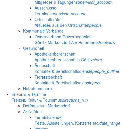
Mitglieder & Tagungen
supervisor_account
Ausschüsse
Termine
supervisor_account
Ortschaftsräte
Aktuelles aus den Ortschaften
people
Kommunale Verbände
Zweckverband Gewerbegebiet
Görlitz-Markersdorf Am Hoterberg
streetview
Gesundheit
Apothekenbereitschaft
Apothekenbereitschaft in Görlitz
store
Ärzteschaft
Kontakte & Bereitschaftsdienste
people_outline
Tierärzteschaft
Kontakte & Bereitschaftsdienste
pets
Notrufnummern
Erlebnis & Termine
Freizeit, Kultur & Tourismus
directions_run
Dorfmuseum Markersdorf
Aktivitäten
Terminkalender
Feste, Ausstellungen, Konzerte etc.
date_range
Vereine