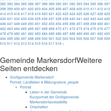
382
383
384
385
386
387
388
389
390
391
392
393
394
395
396
397
398
399
400
401
402
403
404
405
406
407
408
409
410
411
412
413
414
415
416
417
418
419
420
421
422
423
424
425
426
427
428
429
430
431
432
433
434
435
436
437
438
439
440
441
442
443
444
445
446
447
448
449
450
451
452
453
454
455
456
457
458
459
460
461
462
463
464
465
466
467
468
469
470
471
472
473
474
475
476
477
478
479
480
481
482
483
484
485
486
487
488
489
490
491
492
493
494
495
496
497
498
499
500
501
502
503
504
505
506
507
508
509
510
511
512
513
514
515
516
517
518
»
Gemeinde Markersdorf
Weitere
Seiten entdecken
Großgemeinde Markersdorf
Portrait, Landleben & Bildung
nature_people
Portrait
Leben in der Gemeinde
Kurzportrait der Großgemeinde
Markersdorf
accessibility
Ortschaften