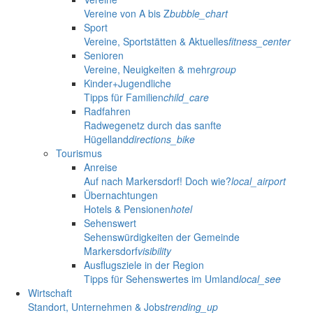
Vereine von A bis Z
bubble_chart
Sport
Vereine, Sportstätten & Aktuelles
fitness_center
Senioren
Vereine, Neuigkeiten & mehr
group
Kinder+Jugendliche
Tipps für Familien
child_care
Radfahren
Radwegenetz durch das sanfte
Hügelland
directions_bike
Tourismus
Anreise
Auf nach Markersdorf! Doch wie?
local_airport
Übernachtungen
Hotels & Pensionen
hotel
Sehenswert
Sehenswürdigkeiten der Gemeinde
Markersdorf
visibility
Ausflugsziele in der Region
Tipps für Sehenswertes im Umland
local_see
Wirtschaft
Standort, Unternehmen & Jobs
trending_up