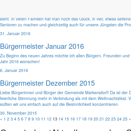
Bürgermeister Februar 2016
Liebe Bürgerinnen und Bürger der Gemeinde Markersdorf! Ist das nicht 
sieht. In vielen Familien hat man noch das Glück, in vier, etwas selt
Senioren zu machen und gleichzeitig auch für unsere Jüngsten die Pro
31. Januar 2016
Bürgermeister Januar 2016
Zu Beginn des neuen Jahres möchte ich allen Bürgern, Freunden und 
Jahr 2016 wünschen!
6. Januar 2016
Bürgermeister Dezember 2015
Liebe Bürgerinnen und Bürger der Gemeinde Markersdorf! Da ist der D
feierliche Stimmung mehr in Verbindung als mit dem Weihnachtsfest. V
sollten wir uns einfach auch auf die Besinnlichkeit konzentrieren.
30. November 2015
«
1
2
3
4
5
6
7
8
9
10
11
12
13
14
15
16
17
18
19
20
21
22
23
24
25
»