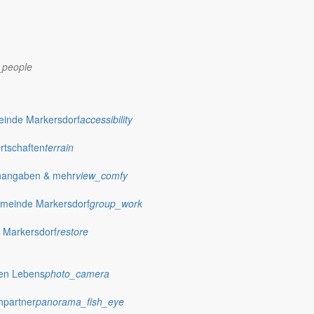
_people
dorf.de
einde Markersdorf
accessibility
Ortschaften
terrain
nangaben & mehr
view_comfy
meinde Markersdorf
group_work
 Markersdorf
restore
hen Lebens
photo_camera
hpartner
panorama_fish_eye