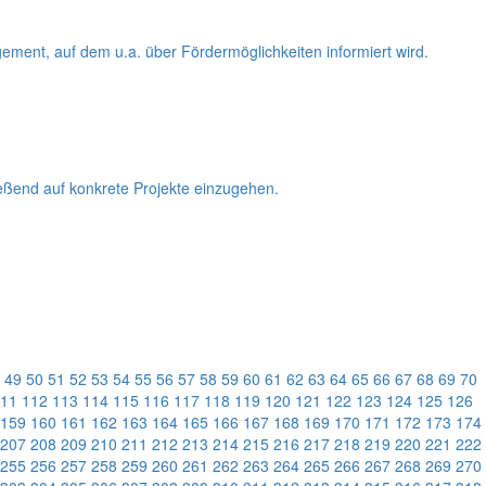
ement, auf dem u.a. über Fördermöglichkeiten informiert wird.
ießend auf konkrete Projekte einzugehen.
49
50
51
52
53
54
55
56
57
58
59
60
61
62
63
64
65
66
67
68
69
70
11
112
113
114
115
116
117
118
119
120
121
122
123
124
125
126
159
160
161
162
163
164
165
166
167
168
169
170
171
172
173
174
207
208
209
210
211
212
213
214
215
216
217
218
219
220
221
222
255
256
257
258
259
260
261
262
263
264
265
266
267
268
269
270