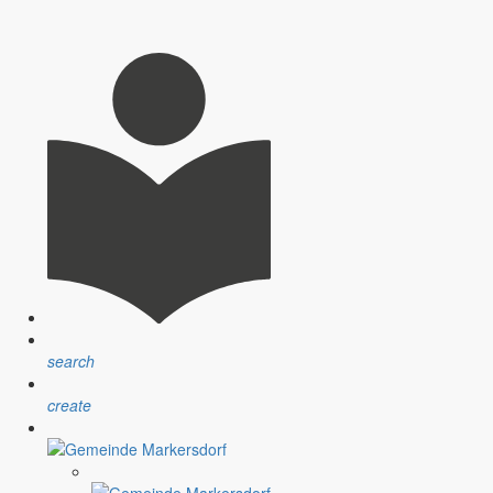
 der Grundschule in Markersdorf für etwas weniger Geld gebaut
tworten.
ht in diesem Monat mit einer Meldung zu beginnen, die man in den
ist und auch nachhaltig wirksam wird.
search
tigen Zeit nun einmal nicht vorbei. Ich möchte mich aber an dieser
create