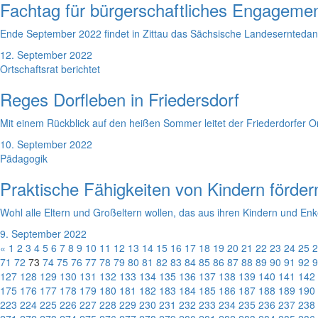
Fachtag für bürgerschaftliches Engageme
Ende September 2022 findet in Zittau das Sächsische Landeserntedankf
12. September 2022
Ortschaftsrat berichtet
Reges Dorfleben in Friedersdorf
Mit einem Rückblick auf den heißen Sommer leitet der Friederdorfer 
10. September 2022
Pädagogik
Praktische Fähigkeiten von Kindern förder
Wohl alle Eltern und Großeltern wollen, das aus ihren Kindern und Enk
9. September 2022
«
1
2
3
4
5
6
7
8
9
10
11
12
13
14
15
16
17
18
19
20
21
22
23
24
25
2
71
72
73
74
75
76
77
78
79
80
81
82
83
84
85
86
87
88
89
90
91
92
9
127
128
129
130
131
132
133
134
135
136
137
138
139
140
141
142
175
176
177
178
179
180
181
182
183
184
185
186
187
188
189
190
223
224
225
226
227
228
229
230
231
232
233
234
235
236
237
238