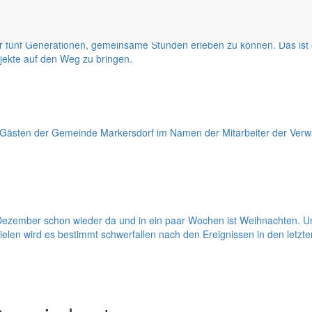
ein herrliches Gefühl, wenn man sich zu Familienfeiern trifft und die 
ener fünf Generationen, gemeinsame Stunden erleben zu können. Das ist 
jekte auf den Weg zu bringen.
Gästen der Gemeinde Markersdorf im Namen der Mitarbeiter der Verwa
ezember schon wieder da und in ein paar Wochen ist Weihnachten. Und 
ielen wird es bestimmt schwerfallen nach den Ereignissen in den letzt