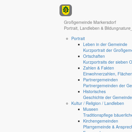
Anzeigen
Großgemeinde Markersdorf
Hotel Manhattan New York
Hotel Nürnberg
Portrait, Landleben & Bildung
nature
Portrait
Regional werben auf markersdorf.de!
anzeigen@gemeinde-markers
Leben in der Gemeinde
Kurzportrait der Großgem
Home
Ortschaften
chevron_right
Bürgerservice
Kurzportraits der sieben 
chevron_right
Rathaus
Zahlen & Fakten
Markersdorf
Einwohnerzahlen, Fläche
Deutsch-Paulsdorf
Partnergemeinden
Holtendorf
Partnergemeinden der Ge
Gersdorf
Historisches
Geschichte der Gemeinde
Friedersdorf
Kultur / Religion / Landleben
Pfaffendorf
Museen
Jauernick-Buschbach
Traditionspflege bäuerlic
Kirchengemeinden
Rathaus
Pfarrgemeinde & Ansprec