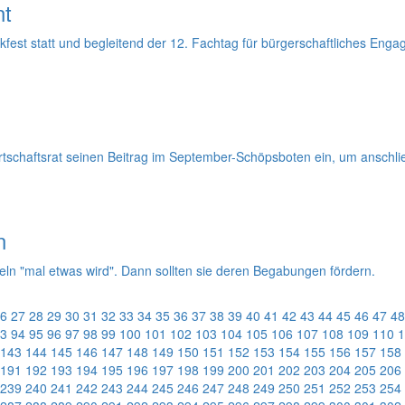
nt
est statt und begleitend der 12. Fachtag für bürgerschaftliches Engag
Ortschaftsrat seinen Beitrag im September-Schöpsboten ein, um anschl
n
eln "mal etwas wird". Dann sollten sie deren Begabungen fördern.
6
27
28
29
30
31
32
33
34
35
36
37
38
39
40
41
42
43
44
45
46
47
48
3
94
95
96
97
98
99
100
101
102
103
104
105
106
107
108
109
110
1
143
144
145
146
147
148
149
150
151
152
153
154
155
156
157
158
191
192
193
194
195
196
197
198
199
200
201
202
203
204
205
206
239
240
241
242
243
244
245
246
247
248
249
250
251
252
253
254