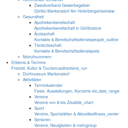
Zweckverband Gewerbegebiet
Görlitz-Markersdorf Am Hoterberg
streetview
Gesundheit
Apothekenbereitschaft
Apothekenbereitschaft in Görlitz
store
Ärzteschaft
Kontakte & Bereitschaftsdienste
people_outline
Tierärzteschaft
Kontakte & Bereitschaftsdienste
pets
Notrufnummern
Erlebnis & Termine
Freizeit, Kultur & Tourismus
directions_run
Dorfmuseum Markersdorf
Aktivitäten
Terminkalender
Feste, Ausstellungen, Konzerte etc.
date_range
Vereine
Vereine von A bis Z
bubble_chart
Sport
Vereine, Sportstätten & Aktuelles
fitness_center
Senioren
Vereine, Neuigkeiten & mehr
group