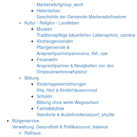
Markersdorf
group_work
Historisches
Geschichte der Gemeinde Markersdorf
restore
Kultur / Religion / Landleben
Museen
Traditionspflege bäuerlichen Lebens
photo_camera
Kirchengemeinden
Pfarrgemeinde &
Ansprechpartner
panorama_fish_eye
Feuerwehr
Ansprechpartner & Neuigkeiten von den
Ortsfeuerwehren
whatshot
Bildung
Kindertageseinrichtungen
Kita, Hort & Kinderhäuser
mood
Schulen
Bildung ohne weite Wege
school
Fahrbibliothek
Standorte & Ausleihzeiten
airport_shuttle
Bürgerservice
Verwaltung, Gesundheit & Politik
account_balance
Rathaus