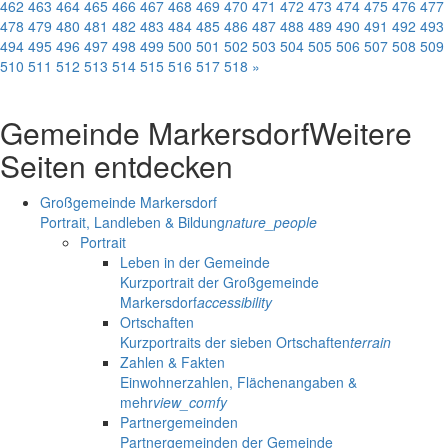
462
463
464
465
466
467
468
469
470
471
472
473
474
475
476
477
478
479
480
481
482
483
484
485
486
487
488
489
490
491
492
493
494
495
496
497
498
499
500
501
502
503
504
505
506
507
508
509
510
511
512
513
514
515
516
517
518
»
Gemeinde Markersdorf
Weitere
Seiten entdecken
Großgemeinde Markersdorf
Portrait, Landleben & Bildung
nature_people
Portrait
Leben in der Gemeinde
Kurzportrait der Großgemeinde
Markersdorf
accessibility
Ortschaften
Kurzportraits der sieben Ortschaften
terrain
Zahlen & Fakten
Einwohnerzahlen, Flächenangaben &
mehr
view_comfy
Partnergemeinden
Partnergemeinden der Gemeinde