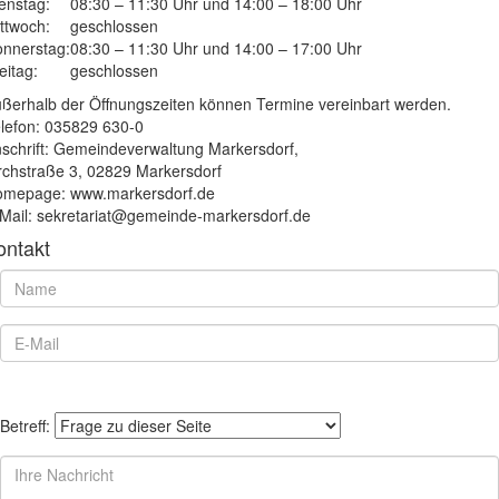
enstag:
08:30 – 11:30 Uhr und 14:00 – 18:00 Uhr
ttwoch:
geschlossen
nnerstag:
08:30 – 11:30 Uhr und 14:00 – 17:00 Uhr
eitag:
geschlossen
ßerhalb der Öffnungszeiten können Termine vereinbart werden.
lefon: 035829 630-0
schrift: Gemeindeverwaltung Markersdorf,
rchstraße 3, 02829 Markersdorf
mepage: www.markersdorf.de
Mail: sekretariat@gemeinde-markersdorf.de
ontakt
Betreff: