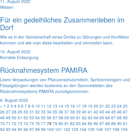
11. August 2022
Wissen
Für ein gedeihliches Zusammenleben im
Dorf
Wie es in der Gemeinschaft eines Dorfes zu Störungen und Konflikten
kommen und wie man diese bearbeiten und vermeiden kann.
10. August 2022
Korrekte Entsorgung
Rücknahmesystem PAMIRA
Leere Verpackungen von Pflanzenschutzmitteln, Spritzenreinigern und
Flüssigdüngern werden kostenlos an den Sammelstellen des
Rücknahmesystems PAMIRA zurückgenommen.
9. August 2022
«
1
2
3
4
5
6
7
8
9
10
11
12
13
14
15
16
17
18
19
20
21
22
23
24
25
26
27
28
29
30
31
32
33
34
35
36
37
38
39
40
41
42
43
44
45
46
47
48
49
50
51
52
53
54
55
56
57
58
59
60
61
62
63
64
65
66
67
68
69
70
71
72
73
74
75
76
77
78
79
80
81
82
83
84
85
86
87
88
89
90
91
92
93
94
95
96
97
98
99
100
101
102
103
104
105
106
107
108
109