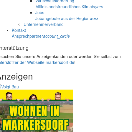
Wirtschaftsförderung
Mittelstandsfreundliches Klima
layers
Jobs
Jobangebote aus der Region
work
Unternehmerverband
Kontakt
Ansprechpartner
account_circle
nterstützung
suchen Sie unsere Anzeigenkunden oder werden Sie selbst zum
terstützer der Webseite markersdorf.de
!
Anzeigen