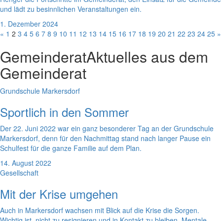
und lädt zu besinnlichen Veranstaltungen ein.
1. Dezember 2024
«
1
2
3
4
5
6
7
8
9
10
11
12
13
14
15
16
17
18
19
20
21
22
23
24
25
»
Gemeinderat
Aktuelles aus dem
Gemeinderat
Grundschule Markersdorf
Sportlich in den Sommer
Der 22. Juni 2022 war ein ganz besonderer Tag an der Grundschule
Markersdorf, denn für den Nachmittag stand nach langer Pause ein
Schulfest für die ganze Familie auf dem Plan.
14. August 2022
Gesellschaft
Mit der Krise umgehen
Auch in Markersdorf wachsen mit Blick auf die Krise die Sorgen.
Wichtig ist, nicht zu resignieren und in Kontakt zu bleiben. Mentale