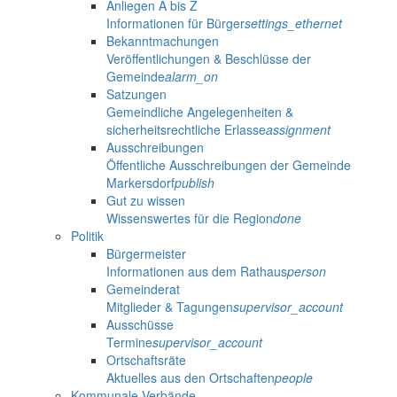
Anliegen A bis Z
Informationen für Bürger
settings_ethernet
Bekanntmachungen
Veröffentlichungen & Beschlüsse der
Gemeinde
alarm_on
Satzungen
Gemeindliche Angelegenheiten &
sicherheitsrechtliche Erlasse
assignment
Ausschreibungen
Öffentliche Ausschreibungen der Gemeinde
Markersdorf
publish
Gut zu wissen
Wissenswertes für die Region
done
Politik
Bürgermeister
Informationen aus dem Rathaus
person
Gemeinderat
Mitglieder & Tagungen
supervisor_account
Ausschüsse
Termine
supervisor_account
Ortschaftsräte
Aktuelles aus den Ortschaften
people
Kommunale Verbände