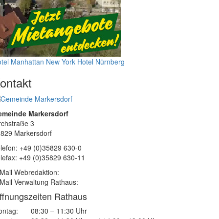
tel Manhattan New York
Hotel Nürnberg
ontakt
emeinde Markersdorf
rchstraße 3
829 Markersdorf
lefon: +49 (0)35829 630-0
lefax: +49 (0)35829 630-11
Mail Webredaktion:
Mail Verwaltung Rathaus:
ffnungszeiten Rathaus
ntag:
08:30 – 11:30 Uhr