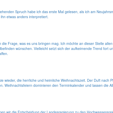
ehenden Spruch habe ich das erste Mal gelesen, als ich am Neujahrs
ihn etwas anders interpretiert.
ich die Frage, was es uns bringen mag. Ich möchte an dieser Stelle a
efinden wünschen. Vielleicht setzt sich der aufkeimende Trend fort 
ffen.
e wieder, die herrliche und heimliche Weihnachtszeit. Der Duft nach 
ken. Weihnachtsfeiern dominieren den Terminkalender und lassen die All
ben wir die Entscheidung der Landesregierung zu den Hochwassererei