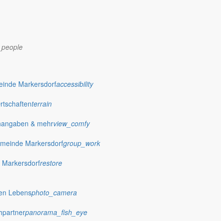
_people
dorf.de
einde Markersdorf
accessibility
Ortschaften
terrain
nangaben & mehr
view_comfy
meinde Markersdorf
group_work
 Markersdorf
restore
hen Lebens
photo_camera
hpartner
panorama_fish_eye