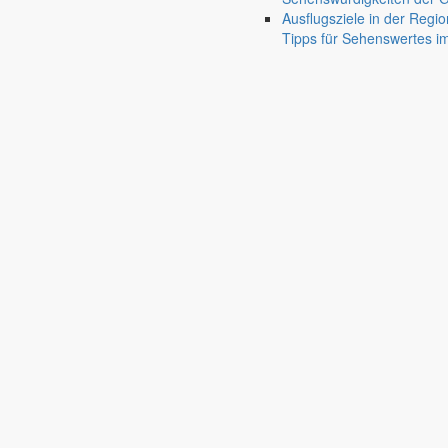
Friedersdorf
Ausflugsziele in der Regio
Pfaffendorf
Tipps für Sehenswertes 
Jauernick-Buschbach
Rathaus
Informationen aus dem Rathaus
Früher musste man wegen jeder Angelegenheit “uff de Gemeende”, heute
unterschiedlichen Anliegen finden Sie hier ebenso wie die Wiedergabe v
In der Rubrik “Rathaus” geht der Blick etwas weiter über die Markers
Reichen Sie gern Vorschläge ein, was unter “Anliegen von A bis Z” n
settings_ethernet
alarm_on
Anliegen A bis Z
Bekanntm
Bürgerinformationen, Dokumente & mehr
Redaktionelle W