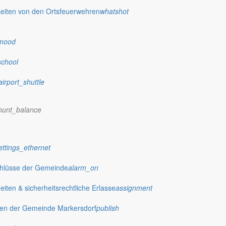
eiten von den Ortsfeuerwehren
whatshot
mood
school
airport_shuttle
ount_balance
ettings_ethernet
chlüsse der Gemeinde
alarm_on
ten & sicherheitsrechtliche Erlasse
assignment
gen der Gemeinde Markersdorf
publish