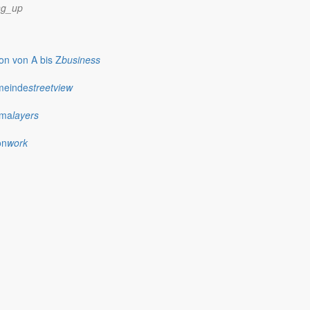
ng_up
n von A bis Z
business
meinde
streetview
ima
layers
on
work