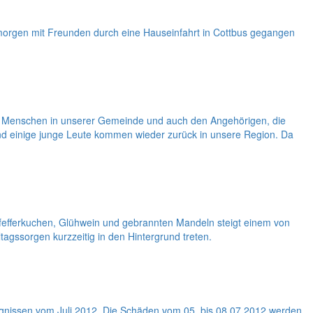
morgen mit Freunden durch eine Hauseinfahrt in Cottbus gegangen
llen Menschen in unserer Gemeinde und auch den Angehörigen, die
und einige junge Leute kommen wieder zurück in unsere Region. Da
Pfefferkuchen, Glühwein und gebrannten Mandeln steigt einem von
tagssorgen kurzzeitig in den Hintergrund treten.
gnissen vom Juli 2012. Die Schäden vom 05. bis 08.07.2012 werden