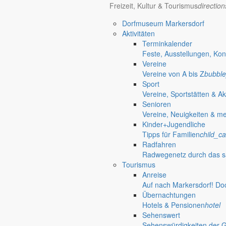
Freizeit, Kultur & Tourismus
directio
Dorfmuseum Markersdorf
Aktivitäten
Terminkalender
Feste, Ausstellungen, Kon
Vereine
Vereine von A bis Z
bubble
Sport
Vereine, Sportstätten & Ak
Senioren
Vereine, Neuigkeiten & m
Kinder+Jugendliche
Tipps für Familien
child_ca
Radfahren
Radwegenetz durch das s
Tourismus
Anreise
Markersdorf
Auf nach Markersdorf! Do
Deutsch-Paulsdorf
Übernachtungen
Holtendorf
Hotels & Pensionen
hotel
Sehenswert
Gersdorf
Sehenswürdigkeiten der 