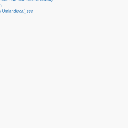
n
im Umland
local_see
 stellt das Rathaus Markersdorf viele Informationen online bereit. A
on Veröffentlichungen, die amtlich im “Schöpsboten – Dorfzeitung & Amt
dorfer Kirchtürme hinaus und Belange der Region und des Lebens im lä
och aufgenommen werden sollte!
publish
achungen
Ausschreibungen
iedergabe amtlicher
Öffentliche Ausschreibungen de