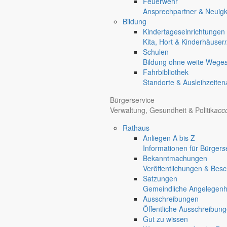
Feuerwehr
Ansprechpartner & Neuigk
Bildung
Kindertageseinrichtungen
Kita, Hort & Kinderhäuser
Schulen
Bildung ohne weite Wege
Fahrbibliothek
Standorte & Ausleihzeiten
Bürgerservice
Verwaltung, Gesundheit & Politik
acc
Rathaus
Anliegen A bis Z
Informationen für Bürger
s
Bekanntmachungen
Veröffentlichungen & Bes
Satzungen
Gemeindliche Angelegenhei
Ausschreibungen
Öffentliche Ausschreibun
Gut zu wissen