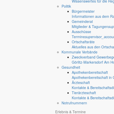
Wissenswertes für die Re
Politik
Bürgermeister
Informationen aus dem R
Gemeinderat
Mitglieder & Tagungen
sup
Ausschüsse
Termine
supervisor_accou
Ortschaftsräte
Aktuelles aus den Ortscha
Kommunale Verbände
Zweckverband Gewerbege
Görlitz-Markersdorf Am H
Gesundheit
Apothekenbereitschaft
Apothekenbereitschaft in G
Ärzteschaft
Kontakte & Bereitschaftsd
Tierärzteschaft
Kontakte & Bereitschaftsd
Notrufnummern
Erlebnis & Termine