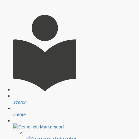
nsprechpartner, Öffnungszeiten und Informationen zu
sblatt” erfolgt sind.
ndlichen Raum werden aufgegriffen.
search
create
assignment
Satzungen
r Gemeinde
Verfahrensvorschriften und Gebühren