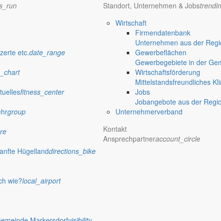
ns_run
Standort, Unternehmen & Jobs
trendi
Wirtschaft
Firmendatenbank
Unternehmen aus der Regio
zerte etc.
date_range
Gewerbeflächen
Gewerbegebiete in der Ge
_chart
Wirtschaftsförderung
Mittelstandsfreundliches Kl
tuelles
fitness_center
Jobs
Jobangebote aus der Regi
ehr
group
Unternehmerverband
Kontakt
re
Ansprechpartner
account_circle
anfte Hügelland
directions_bike
ch wie?
local_airport
Gemeinde Markersdorf
visibility