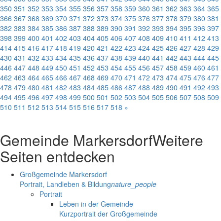
350
351
352
353
354
355
356
357
358
359
360
361
362
363
364
365
366
367
368
369
370
371
372
373
374
375
376
377
378
379
380
381
382
383
384
385
386
387
388
389
390
391
392
393
394
395
396
397
398
399
400
401
402
403
404
405
406
407
408
409
410
411
412
413
414
415
416
417
418
419
420
421
422
423
424
425
426
427
428
429
430
431
432
433
434
435
436
437
438
439
440
441
442
443
444
445
446
447
448
449
450
451
452
453
454
455
456
457
458
459
460
461
462
463
464
465
466
467
468
469
470
471
472
473
474
475
476
477
478
479
480
481
482
483
484
485
486
487
488
489
490
491
492
493
494
495
496
497
498
499
500
501
502
503
504
505
506
507
508
509
510
511
512
513
514
515
516
517
518
»
Gemeinde Markersdorf
Weitere
Seiten entdecken
Großgemeinde Markersdorf
Portrait, Landleben & Bildung
nature_people
Portrait
Leben in der Gemeinde
Kurzportrait der Großgemeinde