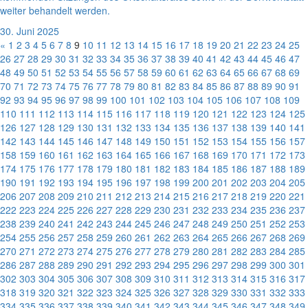
weiter behandelt werden.
30. Juni 2025
«
1
2
3
4
5
6
7
8
9
10
11
12
13
14
15
16
17
18
19
20
21
22
23
24
25
26
27
28
29
30
31
32
33
34
35
36
37
38
39
40
41
42
43
44
45
46
47
48
49
50
51
52
53
54
55
56
57
58
59
60
61
62
63
64
65
66
67
68
69
70
71
72
73
74
75
76
77
78
79
80
81
82
83
84
85
86
87
88
89
90
91
92
93
94
95
96
97
98
99
100
101
102
103
104
105
106
107
108
109
110
111
112
113
114
115
116
117
118
119
120
121
122
123
124
125
126
127
128
129
130
131
132
133
134
135
136
137
138
139
140
141
142
143
144
145
146
147
148
149
150
151
152
153
154
155
156
157
158
159
160
161
162
163
164
165
166
167
168
169
170
171
172
173
174
175
176
177
178
179
180
181
182
183
184
185
186
187
188
189
190
191
192
193
194
195
196
197
198
199
200
201
202
203
204
205
206
207
208
209
210
211
212
213
214
215
216
217
218
219
220
221
222
223
224
225
226
227
228
229
230
231
232
233
234
235
236
237
238
239
240
241
242
243
244
245
246
247
248
249
250
251
252
253
254
255
256
257
258
259
260
261
262
263
264
265
266
267
268
269
270
271
272
273
274
275
276
277
278
279
280
281
282
283
284
285
286
287
288
289
290
291
292
293
294
295
296
297
298
299
300
301
302
303
304
305
306
307
308
309
310
311
312
313
314
315
316
317
318
319
320
321
322
323
324
325
326
327
328
329
330
331
332
333
334
335
336
337
338
339
340
341
342
343
344
345
346
347
348
349