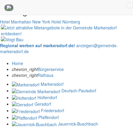
Anzeigen
Hotel Manhattan New York
Hotel Nürnberg
Regional werben auf markersdorf.de!
anzeigen@gemeinde-
markersdorf.de
Home
chevron_right
Bürgerservice
chevron_right
Rathaus
Markersdorf
Deutsch-Paulsdorf
Holtendorf
Gersdorf
Friedersdorf
Pfaffendorf
Jauernick-Buschbach