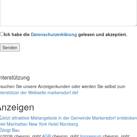
Ich habe die
Datenschutzerklärung
gelesen und akzeptiert.
nterstützung
suchen Sie unsere Anzeigenkunden oder werden Sie selbst zum
terstützer der Webseite markersdorf.de
!
Anzeigen
tel Manhattan New York
Hotel Nürnberg
©2026
chevron_right
AGB
chevron_right
Impressum
chevron_right