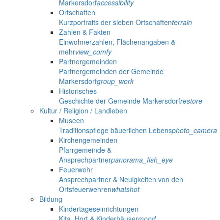
Markersdorf
accessibility
Ortschaften
Kurzportraits der sieben Ortschaften
terrain
Zahlen & Fakten
Einwohnerzahlen, Flächenangaben &
mehr
view_comfy
Partnergemeinden
Partnergemeinden der Gemeinde
Markersdorf
group_work
Historisches
Geschichte der Gemeinde Markersdorf
restore
Kultur / Religion / Landleben
Museen
Traditionspflege bäuerlichen Lebens
photo_camera
Kirchengemeinden
Pfarrgemeinde &
Ansprechpartner
panorama_fish_eye
Feuerwehr
Ansprechpartner & Neuigkeiten von den
Ortsfeuerwehren
whatshot
Bildung
Kindertageseinrichtungen
Kita, Hort & Kinderhäuser
mood