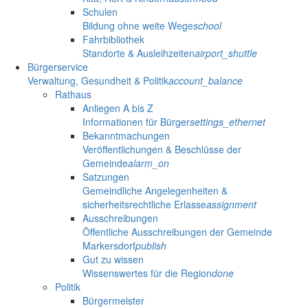
Schulen
Bildung ohne weite Wege
school
Fahrbibliothek
Standorte & Ausleihzeiten
airport_shuttle
Bürgerservice
Verwaltung, Gesundheit & Politik
account_balance
Rathaus
Anliegen A bis Z
Informationen für Bürger
settings_ethernet
Bekanntmachungen
Veröffentlichungen & Beschlüsse der
Gemeinde
alarm_on
Satzungen
Gemeindliche Angelegenheiten &
sicherheitsrechtliche Erlasse
assignment
Ausschreibungen
Öffentliche Ausschreibungen der Gemeinde
Markersdorf
publish
Gut zu wissen
Wissenswertes für die Region
done
Politik
Bürgermeister