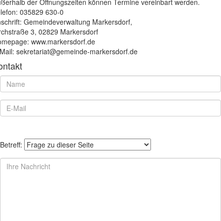
ßerhalb der Öffnungszeiten können Termine vereinbart werden.
lefon: 035829 630-0
schrift: Gemeindeverwaltung Markersdorf,
rchstraße 3, 02829 Markersdorf
mepage: www.markersdorf.de
Mail: sekretariat@gemeinde-markersdorf.de
ontakt
Betreff: