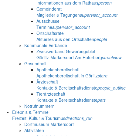
Informationen aus dem Rathaus
person
Gemeinderat
Mitglieder & Tagungen
supervisor_account
Ausschüsse
Termine
supervisor_account
Ortschaftsräte
Aktuelles aus den Ortschaften
people
Kommunale Verbände
Zweckverband Gewerbegebiet
Görlitz-Markersdorf Am Hoterberg
streetview
Gesundheit
Apothekenbereitschaft
Apothekenbereitschaft in Görlitz
store
Ärzteschaft
Kontakte & Bereitschaftsdienste
people_outline
Tierärzteschaft
Kontakte & Bereitschaftsdienste
pets
Notrufnummern
Erlebnis & Termine
Freizeit, Kultur & Tourismus
directions_run
Dorfmuseum Markersdorf
Aktivitäten