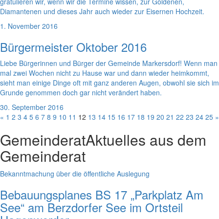
gratulieren wir, wenn wir die Termine wissen, zur Goldenen,
Diamantenen und dieses Jahr auch wieder zur Eisernen Hochzeit.
1. November 2016
Bürgermeister Oktober 2016
Liebe Bürgerinnen und Bürger der Gemeinde Markersdorf! Wenn man
mal zwei Wochen nicht zu Hause war und dann wieder heimkommt,
sieht man einige Dinge oft mit ganz anderen Augen, obwohl sie sich im
Grunde genommen doch gar nicht verändert haben.
30. September 2016
«
1
2
3
4
5
6
7
8
9
10
11
12
13
14
15
16
17
18
19
20
21
22
23
24
25
»
Gemeinderat
Aktuelles aus dem
Gemeinderat
Bekanntmachung über die öffentliche Auslegung
Bebauungsplanes BS 17 „Parkplatz Am
See“ am Berzdorfer See im Ortsteil