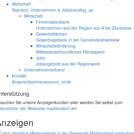
Wirtschaft
Standort, Unternehmen & Jobs
trending_up
Wirtschaft
Firmendatenbank
Unternehmen aus der Region von A bis Z
business
Gewerbeflächen
Gewerbegebiete in der Gemeinde
streetview
Wirtschaftsförderung
Mittelstandsfreundliches Klima
layers
Jobs
Jobangebote aus der Region
work
Unternehmerverband
Kontakt
Ansprechpartner
account_circle
nterstützung
suchen Sie unsere Anzeigenkunden oder werden Sie selbst zum
terstützer der Webseite markersdorf.de
!
Anzeigen