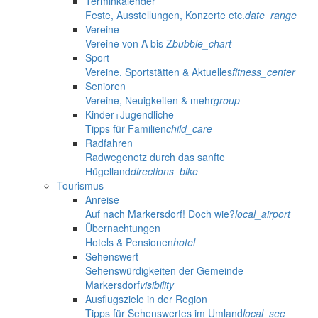
Terminkalender
Feste, Ausstellungen, Konzerte etc.
date_range
Vereine
Vereine von A bis Z
bubble_chart
Sport
Vereine, Sportstätten & Aktuelles
fitness_center
Senioren
Vereine, Neuigkeiten & mehr
group
Kinder+Jugendliche
Tipps für Familien
child_care
Radfahren
Radwegenetz durch das sanfte
Hügelland
directions_bike
Tourismus
Anreise
Auf nach Markersdorf! Doch wie?
local_airport
Übernachtungen
Hotels & Pensionen
hotel
Sehenswert
Sehenswürdigkeiten der Gemeinde
Markersdorf
visibility
Ausflugsziele in der Region
Tipps für Sehenswertes im Umland
local_see