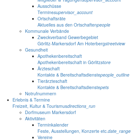
Ausschüsse
Termine
supervisor_account
Ortschaftsräte
Aktuelles aus den Ortschaften
people
Kommunale Verbände
Zweckverband Gewerbegebiet
Görlitz-Markersdorf Am Hoterberg
streetview
Gesundheit
Apothekenbereitschaft
Apothekenbereitschaft in Görlitz
store
Ärzteschaft
Kontakte & Bereitschaftsdienste
people_outline
Tierärzteschaft
Kontakte & Bereitschaftsdienste
pets
Notrufnummern
Erlebnis & Termine
Freizeit, Kultur & Tourismus
directions_run
Dorfmuseum Markersdorf
Aktivitäten
Terminkalender
Feste, Ausstellungen, Konzerte etc.
date_range
Vereine