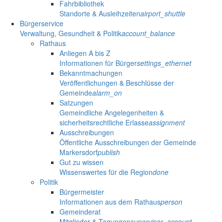
Fahrbibliothek
Standorte & Ausleihzeiten
airport_shuttle
Bürgerservice
Verwaltung, Gesundheit & Politik
account_balance
Rathaus
Anliegen A bis Z
Informationen für Bürger
settings_ethernet
Bekanntmachungen
Veröffentlichungen & Beschlüsse der
Gemeinde
alarm_on
Satzungen
Gemeindliche Angelegenheiten &
sicherheitsrechtliche Erlasse
assignment
Ausschreibungen
Öffentliche Ausschreibungen der Gemeinde
Markersdorf
publish
Gut zu wissen
Wissenswertes für die Region
done
Politik
Bürgermeister
Informationen aus dem Rathaus
person
Gemeinderat
Mitglieder & Tagungen
supervisor_account