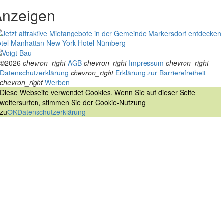
Anzeigen
tel Manhattan New York
Hotel Nürnberg
©2026
chevron_right
AGB
chevron_right
Impressum
chevron_right
Datenschutzerklärung
chevron_right
Erklärung zur Barrierefreiheit
chevron_right
Werben
Diese Webseite verwendet Cookies. Wenn Sie auf dieser Seite
weitersurfen, stimmen Sie der Cookie-Nutzung
zu
OK
Datenschutzerklärung