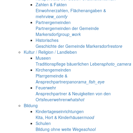
Zahlen & Fakten
Einwohnerzahlen, Flächenangaben &
mehr
view_comfy
Partnergemeinden
Partnergemeinden der Gemeinde
Markersdorf
group_work
Historisches
Geschichte der Gemeinde Markersdorf
restore
Kultur / Religion / Landleben
Museen
Traditionspflege bäuerlichen Lebens
photo_camera
Kirchengemeinden
Pfarrgemeinde &
Ansprechpartner
panorama_fish_eye
Feuerwehr
Ansprechpartner & Neuigkeiten von den
Ortsfeuerwehren
whatshot
Bildung
Kindertageseinrichtungen
Kita, Hort & Kinderhäuser
mood
Schulen
Bildung ohne weite Wege
school