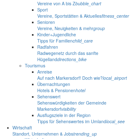
Vereine von A bis Z
bubble_chart
Sport
Vereine, Sportstätten & Aktuelles
fitness_center
Senioren
Vereine, Neuigkeiten & mehr
group
Kinder+Jugendliche
Tipps für Familien
child_care
Radfahren
Radwegenetz durch das sanfte
Hügelland
directions_bike
Tourismus
Anreise
Auf nach Markersdorf! Doch wie?
local_airport
Übernachtungen
Hotels & Pensionen
hotel
Sehenswert
Sehenswürdigkeiten der Gemeinde
Markersdorf
visibility
Ausflugsziele in der Region
Tipps für Sehenswertes im Umland
local_see
Wirtschaft
Standort, Unternehmen & Jobs
trending_up