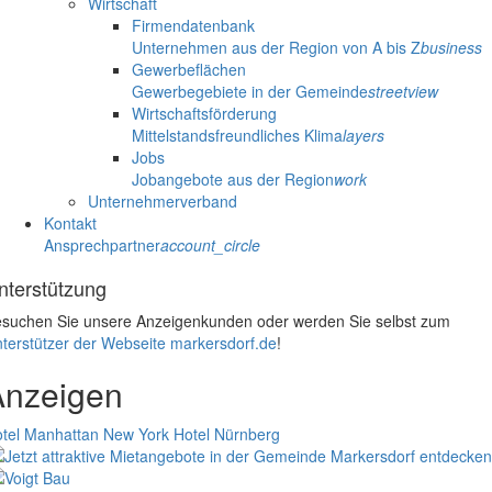
Wirtschaft
Firmendatenbank
Unternehmen aus der Region von A bis Z
business
Gewerbeflächen
Gewerbegebiete in der Gemeinde
streetview
Wirtschaftsförderung
Mittelstandsfreundliches Klima
layers
Jobs
Jobangebote aus der Region
work
Unternehmerverband
Kontakt
Ansprechpartner
account_circle
nterstützung
suchen Sie unsere Anzeigenkunden oder werden Sie selbst zum
terstützer der Webseite markersdorf.de
!
Anzeigen
tel Manhattan New York
Hotel Nürnberg