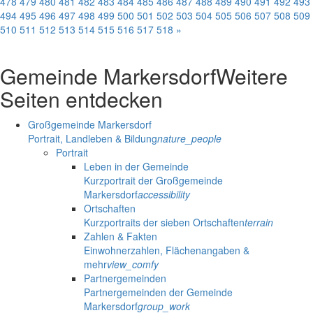
478
479
480
481
482
483
484
485
486
487
488
489
490
491
492
493
494
495
496
497
498
499
500
501
502
503
504
505
506
507
508
509
510
511
512
513
514
515
516
517
518
»
Gemeinde Markersdorf
Weitere
Seiten entdecken
Großgemeinde Markersdorf
Portrait, Landleben & Bildung
nature_people
Portrait
Leben in der Gemeinde
Kurzportrait der Großgemeinde
Markersdorf
accessibility
Ortschaften
Kurzportraits der sieben Ortschaften
terrain
Zahlen & Fakten
Einwohnerzahlen, Flächenangaben &
mehr
view_comfy
Partnergemeinden
Partnergemeinden der Gemeinde
Markersdorf
group_work