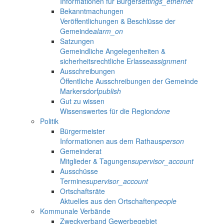
Informationen für Bürger
settings_ethernet
Bekanntmachungen
Veröffentlichungen & Beschlüsse der
Gemeinde
alarm_on
Satzungen
Gemeindliche Angelegenheiten &
sicherheitsrechtliche Erlasse
assignment
Ausschreibungen
Öffentliche Ausschreibungen der Gemeinde
Markersdorf
publish
Gut zu wissen
Wissenswertes für die Region
done
Politik
Bürgermeister
Informationen aus dem Rathaus
person
Gemeinderat
Mitglieder & Tagungen
supervisor_account
Ausschüsse
Termine
supervisor_account
Ortschaftsräte
Aktuelles aus den Ortschaften
people
Kommunale Verbände
Zweckverband Gewerbegebiet