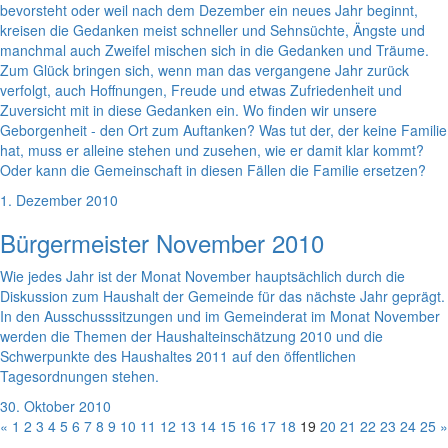
bevorsteht oder weil nach dem Dezember ein neues Jahr beginnt,
kreisen die Gedanken meist schneller und Sehnsüchte, Ängste und
manchmal auch Zweifel mischen sich in die Gedanken und Träume.
Zum Glück bringen sich, wenn man das vergangene Jahr zurück
verfolgt, auch Hoffnungen, Freude und etwas Zufriedenheit und
Zuversicht mit in diese Gedanken ein. Wo finden wir unsere
Geborgenheit - den Ort zum Auftanken? Was tut der, der keine Familie
hat, muss er alleine stehen und zusehen, wie er damit klar kommt?
Oder kann die Gemeinschaft in diesen Fällen die Familie ersetzen?
1. Dezember 2010
Bürgermeister November 2010
Wie jedes Jahr ist der Monat November hauptsächlich durch die
Diskussion zum Haushalt der Gemeinde für das nächste Jahr geprägt.
In den Ausschusssitzungen und im Gemeinderat im Monat November
werden die Themen der Haushalteinschätzung 2010 und die
Schwerpunkte des Haushaltes 2011 auf den öffentlichen
Tagesordnungen stehen.
30. Oktober 2010
«
1
2
3
4
5
6
7
8
9
10
11
12
13
14
15
16
17
18
19
20
21
22
23
24
25
»