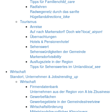
Tipps für Familien
child_care
Radfahren
Radwegenetz durch das sanfte
Hügelland
directions_bike
Tourismus
Anreise
Auf nach Markersdorf! Doch wie?
local_airport
Übernachtungen
Hotels & Pensionen
hotel
Sehenswert
Sehenswürdigkeiten der Gemeinde
Markersdorf
visibility
Ausflugsziele in der Region
Tipps für Sehenswertes im Umland
local_see
Wirtschaft
Standort, Unternehmen & Jobs
trending_up
Wirtschaft
Firmendatenbank
Unternehmen aus der Region von A bis Z
business
Gewerbeflächen
Gewerbegebiete in der Gemeinde
streetview
Wirtschaftsförderung
Mittelstandsfreundliches Klima
layers