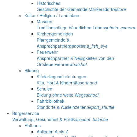
Historisches
Geschichte der Gemeinde Markersdorf
restore
Kultur / Religion / Landleben
Museen
Traditionspflege bäuerlichen Lebens
photo_camera
Kirchengemeinden
Pfarrgemeinde &
Ansprechpartner
panorama_fish_eye
Feuerwehr
Ansprechpartner & Neuigkeiten von den
Ortsfeuerwehren
whatshot
Bildung
Kindertageseinrichtungen
Kita, Hort & Kinderhäuser
mood
Schulen
Bildung ohne weite Wege
school
Fahrbibliothek
Standorte & Ausleihzeiten
airport_shuttle
Bürgerservice
Verwaltung, Gesundheit & Politik
account_balance
Rathaus
Anliegen A bis Z