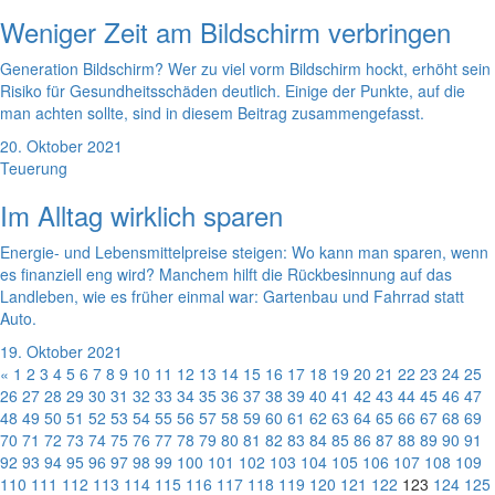
Weniger Zeit am Bildschirm verbringen
Generation Bildschirm? Wer zu viel vorm Bildschirm hockt, erhöht sein
Risiko für Gesundheitsschäden deutlich. Einige der Punkte, auf die
man achten sollte, sind in diesem Beitrag zusammengefasst.
20. Oktober 2021
Teuerung
Im Alltag wirklich sparen
Energie- und Lebensmittelpreise steigen: Wo kann man sparen, wenn
es finanziell eng wird? Manchem hilft die Rückbesinnung auf das
Landleben, wie es früher einmal war: Gartenbau und Fahrrad statt
Auto.
19. Oktober 2021
«
1
2
3
4
5
6
7
8
9
10
11
12
13
14
15
16
17
18
19
20
21
22
23
24
25
26
27
28
29
30
31
32
33
34
35
36
37
38
39
40
41
42
43
44
45
46
47
48
49
50
51
52
53
54
55
56
57
58
59
60
61
62
63
64
65
66
67
68
69
70
71
72
73
74
75
76
77
78
79
80
81
82
83
84
85
86
87
88
89
90
91
92
93
94
95
96
97
98
99
100
101
102
103
104
105
106
107
108
109
110
111
112
113
114
115
116
117
118
119
120
121
122
123
124
125