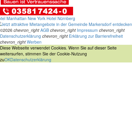
tel Manhattan New York
Hotel Nürnberg
©2026
chevron_right
AGB
chevron_right
Impressum
chevron_right
Datenschutzerklärung
chevron_right
Erklärung zur Barrierefreiheit
chevron_right
Werben
Diese Webseite verwendet Cookies. Wenn Sie auf dieser Seite
weitersurfen, stimmen Sie der Cookie-Nutzung
zu
OK
Datenschutzerklärung