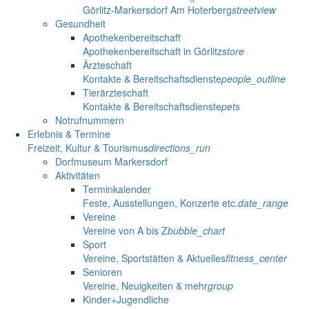
Görlitz-Markersdorf Am Hoterberg
streetview
Gesundheit
Apothekenbereitschaft
Apothekenbereitschaft in Görlitz
store
Ärzteschaft
Kontakte & Bereitschaftsdienste
people_outline
Tierärzteschaft
Kontakte & Bereitschaftsdienste
pets
Notrufnummern
Erlebnis & Termine
Freizeit, Kultur & Tourismus
directions_run
Dorfmuseum Markersdorf
Aktivitäten
Terminkalender
Feste, Ausstellungen, Konzerte etc.
date_range
Vereine
Vereine von A bis Z
bubble_chart
Sport
Vereine, Sportstätten & Aktuelles
fitness_center
Senioren
Vereine, Neuigkeiten & mehr
group
Kinder+Jugendliche