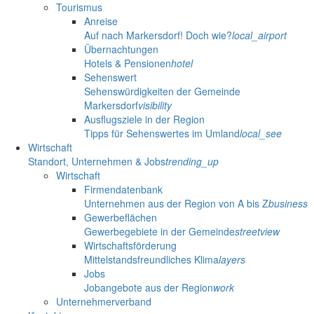
Tourismus
Anreise
Auf nach Markersdorf! Doch wie?
local_airport
Übernachtungen
Hotels & Pensionen
hotel
Sehenswert
Sehenswürdigkeiten der Gemeinde
Markersdorf
visibility
Ausflugsziele in der Region
Tipps für Sehenswertes im Umland
local_see
Wirtschaft
Standort, Unternehmen & Jobs
trending_up
Wirtschaft
Firmendatenbank
Unternehmen aus der Region von A bis Z
business
Gewerbeflächen
Gewerbegebiete in der Gemeinde
streetview
Wirtschaftsförderung
Mittelstandsfreundliches Klima
layers
Jobs
Jobangebote aus der Region
work
Unternehmerverband