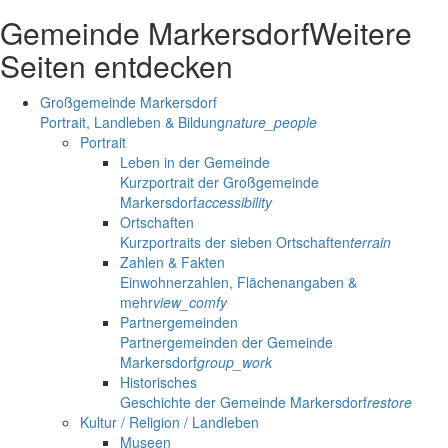
Gemeinde Markersdorf
Weitere
Seiten entdecken
Großgemeinde Markersdorf
Portrait, Landleben & Bildung
nature_people
Portrait
Leben in der Gemeinde
Kurzportrait der Großgemeinde
Markersdorf
accessibility
Ortschaften
Kurzportraits der sieben Ortschaften
terrain
Zahlen & Fakten
Einwohnerzahlen, Flächenangaben &
mehr
view_comfy
Partnergemeinden
Partnergemeinden der Gemeinde
Markersdorf
group_work
Historisches
Geschichte der Gemeinde Markersdorf
restore
Kultur / Religion / Landleben
Museen