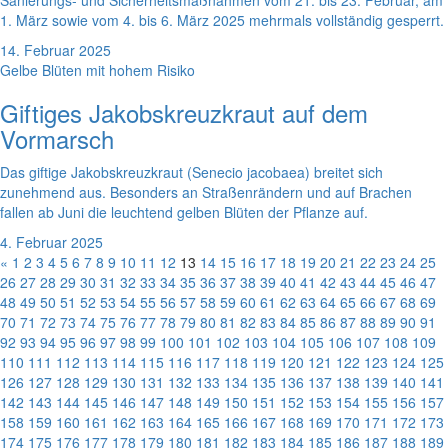
Sanierungs- und Sicherheitsmaßnahmen vom 21. bis 23. Februar, am
1. März sowie vom 4. bis 6. März 2025 mehrmals vollständig gesperrt.
14. Februar 2025
Gelbe Blüten mit hohem Risiko
Giftiges Jakobskreuzkraut auf dem
Vormarsch
Das giftige Jakobskreuzkraut (Senecio jacobaea) breitet sich
zunehmend aus. Besonders an Straßenrändern und auf Brachen
fallen ab Juni die leuchtend gelben Blüten der Pflanze auf.
4. Februar 2025
«
1
2
3
4
5
6
7
8
9
10
11
12
13
14
15
16
17
18
19
20
21
22
23
24
25
26
27
28
29
30
31
32
33
34
35
36
37
38
39
40
41
42
43
44
45
46
47
48
49
50
51
52
53
54
55
56
57
58
59
60
61
62
63
64
65
66
67
68
69
70
71
72
73
74
75
76
77
78
79
80
81
82
83
84
85
86
87
88
89
90
91
92
93
94
95
96
97
98
99
100
101
102
103
104
105
106
107
108
109
110
111
112
113
114
115
116
117
118
119
120
121
122
123
124
125
126
127
128
129
130
131
132
133
134
135
136
137
138
139
140
141
142
143
144
145
146
147
148
149
150
151
152
153
154
155
156
157
158
159
160
161
162
163
164
165
166
167
168
169
170
171
172
173
174
175
176
177
178
179
180
181
182
183
184
185
186
187
188
189