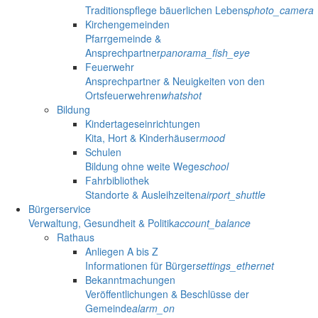
Traditionspflege bäuerlichen Lebens
photo_camera
Kirchengemeinden
Pfarrgemeinde &
Ansprechpartner
panorama_fish_eye
Feuerwehr
Ansprechpartner & Neuigkeiten von den
Ortsfeuerwehren
whatshot
Bildung
Kindertageseinrichtungen
Kita, Hort & Kinderhäuser
mood
Schulen
Bildung ohne weite Wege
school
Fahrbibliothek
Standorte & Ausleihzeiten
airport_shuttle
Bürgerservice
Verwaltung, Gesundheit & Politik
account_balance
Rathaus
Anliegen A bis Z
Informationen für Bürger
settings_ethernet
Bekanntmachungen
Veröffentlichungen & Beschlüsse der
Gemeinde
alarm_on