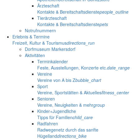
Ärzteschaft
Kontakte & Bereitschaftsdienste
people_outline
Tierärzteschaft
Kontakte & Bereitschaftsdienste
pets
Notrufnummern
Erlebnis & Termine
Freizeit, Kultur & Tourismus
directions_run
Dorfmuseum Markersdorf
Aktivitäten
Terminkalender
Feste, Ausstellungen, Konzerte etc.
date_range
Vereine
Vereine von A bis Z
bubble_chart
Sport
Vereine, Sportstätten & Aktuelles
fitness_center
Senioren
Vereine, Neuigkeiten & mehr
group
Kinder+Jugendliche
Tipps für Familien
child_care
Radfahren
Radwegenetz durch das sanfte
Hügelland
directions_bike