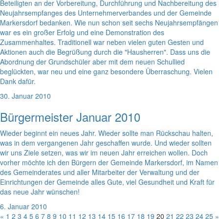
Beteiligten an der Vorbereitung, Durchführung und Nachbereitung des
Neujahrsempfanges des Unternehmerverbandes und der Gemeinde
Markersdorf bedanken. Wie nun schon seit sechs Neujahrsempfängen
war es ein großer Erfolg und eine Demonstration des
Zusammenhaltes. Traditionell war neben vielen guten Gesten und
Aktionen auch die Begrüßung durch die "Hausherren". Dass uns die
Abordnung der Grundschüler aber mit dem neuen Schullied
beglückten, war neu und eine ganz besondere Überraschung. Vielen
Dank dafür.
30. Januar 2010
Bürgermeister Januar 2010
Wieder beginnt ein neues Jahr. Wieder sollte man Rückschau halten,
was in dem vergangenen Jahr geschaffen wurde. Und wieder sollten
wir uns Ziele setzen, was wir im neuen Jahr erreichen wollen. Doch
vorher möchte ich den Bürgern der Gemeinde Markersdorf, im Namen
des Gemeinderates und aller Mitarbeiter der Verwaltung und der
Einrichtungen der Gemeinde alles Gute, viel Gesundheit und Kraft für
das neue Jahr wünschen!
6. Januar 2010
«
1
2
3
4
5
6
7
8
9
10
11
12
13
14
15
16
17
18
19
20
21
22
23
24
25
»