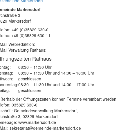
emeinde Markersdorf
rchstraße 3
829 Markersdorf
lefon: +49 (0)35829 630-0
lefax: +49 (0)35829 630-11
Mail Webredaktion:
Mail Verwaltung Rathaus:
ffnungszeiten Rathaus
ntag:
08:30 – 11:30 Uhr
enstag:
08:30 – 11:30 Uhr und 14:00 – 18:00 Uhr
ttwoch:
geschlossen
nnerstag:
08:30 – 11:30 Uhr und 14:00 – 17:00 Uhr
eitag:
geschlossen
ßerhalb der Öffnungszeiten können Termine vereinbart werden.
lefon: 035829 630-0
schrift: Gemeindeverwaltung Markersdorf,
rchstraße 3, 02829 Markersdorf
mepage: www.markersdorf.de
Mail: sekretariat@gemeinde-markersdorf.de