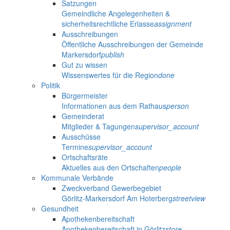
Satzungen
Gemeindliche Angelegenheiten &
sicherheitsrechtliche Erlasse
assignment
Ausschreibungen
Öffentliche Ausschreibungen der Gemeinde
Markersdorf
publish
Gut zu wissen
Wissenswertes für die Region
done
Politik
Bürgermeister
Informationen aus dem Rathaus
person
Gemeinderat
Mitglieder & Tagungen
supervisor_account
Ausschüsse
Termine
supervisor_account
Ortschaftsräte
Aktuelles aus den Ortschaften
people
Kommunale Verbände
Zweckverband Gewerbegebiet
Görlitz-Markersdorf Am Hoterberg
streetview
Gesundheit
Apothekenbereitschaft
Apothekenbereitschaft in Görlitz
store