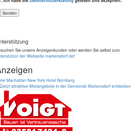
Ich habe die
Datenschutzerklärung
gelesen und akzeptiert.
nterstützung
suchen Sie unsere Anzeigenkunden oder werden Sie selbst zum
terstützer der Webseite markersdorf.de
!
Anzeigen
tel Manhattan New York
Hotel Nürnberg