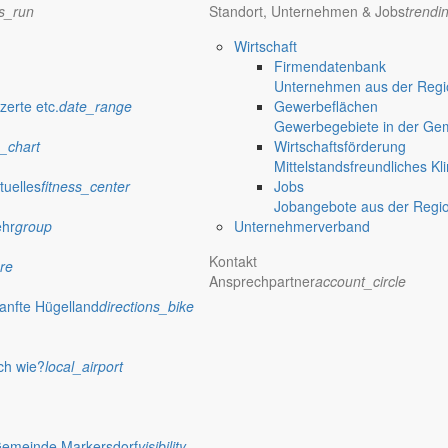
ns_run
Standort, Unternehmen & Jobs
trendi
iedergabe amtlicher
Wirtschaft
Firmendatenbank
Unternehmen aus der Regio
zerte etc.
date_range
Gewerbeflächen
verwaltung Markersdorf
Gewerbegebiete in der Ge
_chart
Wirtschaftsförderung
Mittelstandsfreundliches Kl
tuelles
fitness_center
Jobs
Jobangebote aus der Regi
ehr
group
Unternehmerverband
Kontakt
re
Ansprechpartner
account_circle
anfte Hügelland
directions_bike
ch wie?
local_airport
 Rathaus
Gemeinde Markersdorf
visibility