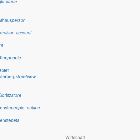
gion
done
athaus
person
ervisor_account
nt
ften
people
biet
oterberg
streetview
örlitz
store
ienste
people_outline
ienste
pets
achungen
Wirtschaft