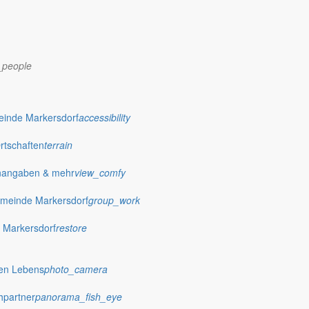
_people
dorf.de
einde Markersdorf
accessibility
Ortschaften
terrain
nangaben & mehr
view_comfy
meinde Markersdorf
group_work
 Markersdorf
restore
hen Lebens
photo_camera
hpartner
panorama_fish_eye