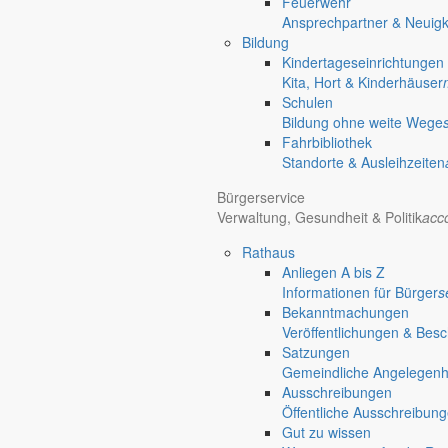
Feuerwehr
Informationen aus dem Rathaus
Ansprechpartner & Neuigk
Früher musste man wegen jeder Angelegenheit “uff de Gemeende”, heute
Bildung
unterschiedlichen Anliegen finden Sie hier ebenso wie die Wiedergabe v
Kindertageseinrichtungen
Kita, Hort & Kinderhäuser
In der Rubrik “Rathaus” geht der Blick etwas weiter über die Markers
Schulen
Reichen Sie gern Vorschläge ein, was unter “Anliegen von A bis Z” n
Bildung ohne weite Wege
Fahrbibliothek
Standorte & Ausleihzeiten
Bürgerservice
Verwaltung, Gesundheit & Politik
acc
settings_ethernet
alarm_on
Rathaus
Anliegen A bis Z
Anliegen A bis Z
Informationen für Bürger
s
Bekanntmachungen
Bürgerinformationen, Dokumente & mehr
Veröffentlichungen & Bes
Satzungen
done
Gemeindliche Angelegenhei
Ausschreibungen
Gut zu wissen
Öffentliche Ausschreibun
Gut zu wissen
Wissenswertes für die Region