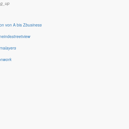
ng_up
n von A bis Z
business
meinde
streetview
ima
layers
on
work