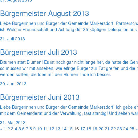
Bürgermeister August 2013
Liebe Bürgerinnen und Bürger der Gemeinde Markersdorf! Partnerscha
ist. Welche Freundschaft und Achtung der 35-köpfigen Delegation aus
31. Juli 2013
Bürgermeister Juli 2013
Bitumen statt Blumen! Es ist noch gar nicht lange her, da hatte die 
so müssen wir mit ansehen, wie eifrige Bürger zur Tat greifen und di
werden sollten, die Idee mit den Blumen finde ich besser.
30. Juni 2013
Bürgermeister Juni 2013
Liebe Bürgerinnen und Bürger der Gemeinde Markersdorf! Ich gebe ehrl
mit dem Gemeinderat und der Verwaltung, fast ständig! Und selten war
31. Mai 2013
«
1
2
3
4
5
6
7
8
9
10
11
12
13
14
15
16
17
18
19
20
21
22
23
24
25
»