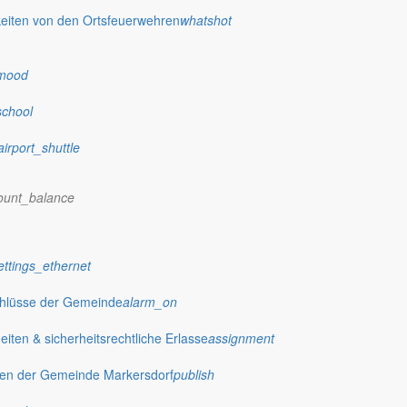
eiten von den Ortsfeuerwehren
whatshot
 stellt das Rathaus Markersdorf viele Informationen online bereit. A
on Veröffentlichungen, die amtlich im “Schöpsboten – Dorfzeitung & Amt
mood
dorfer Kirchtürme hinaus und Belange der Region und des Lebens im lä
och aufgenommen werden sollte!
school
airport_shuttle
ount_balance
publish
Ausschreibungen
ettings_ethernet
Öffentliche Ausschreibungen de
chlüsse der Gemeinde
alarm_on
Markersdorf
ten & sicherheitsrechtliche Erlasse
assignment
gen der Gemeinde Markersdorf
publish