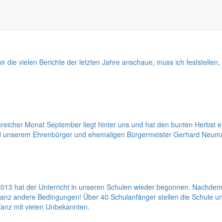
tzten Tage und Wochen mitgenommen habe.
 die vielen Berichte der letzten Jahre anschaue, muss ich feststell
reicher Monat September liegt hinter uns und hat den bunten Herbst e
nd unserem Ehrenbürger und ehemaligen Bürgermeister Gerhard Neuman
13 hat der Unterricht in unseren Schulen wieder begonnen. Nachdem 
 ganz andere Bedingungen! Über 40 Schulanfänger stellen die Schule 
 Tanz mit vielen Unbekannten.