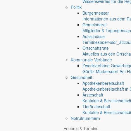
Wissenswertes für die Re
Politik
Bürgermeister
Informationen aus dem R
Gemeinderat
Mitglieder & Tagungen
sup
Ausschüsse
Termine
supervisor_accou
Ortschaftsräte
Aktuelles aus den Ortscha
Kommunale Verbände
Zweckverband Gewerbege
Görlitz-Markersdorf Am H
Gesundheit
Apothekenbereitschaft
Apothekenbereitschaft in G
Ärzteschaft
Kontakte & Bereitschaftsd
Tierärzteschaft
Kontakte & Bereitschaftsd
Notrufnummern
Bekanntm
Erlebnis & Termine