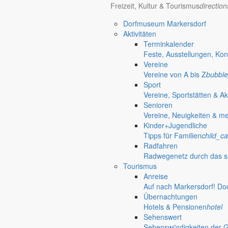
Freizeit, Kultur & Tourismus
directio
Redaktionelle W
Dorfmuseum Markersdorf
Informationen
Aktivitäten
Terminkalender
Feste, Ausstellungen, Kon
Öffnungszeiten Rathaus
Gemeinde
Vereine
Vereine von A bis Z
bubble
Montag:
08:30 – 11:30 Uhr
Sport
Dienstag:
08:30 – 11:30 Uhr und 14:00 – 18:00 Uhr
Vereine, Sportstätten & Ak
Mittwoch:
geschlossen
Senioren
Donnerstag:
08:30 – 11:30 Uhr und 14:00 – 17:00 Uhr
Vereine, Neuigkeiten & m
Freitag:
geschlossen
Kinder+Jugendliche
Außerhalb der Öffnungszeiten können Termine vereinbart werden.
Tipps für Familien
child_ca
Telefon: 035829 630-0
Radfahren
Anschrift: Gemeindeverwaltung Markersdorf,
Radwegenetz durch das s
Kirchstraße 3, 02829 Markersdorf
Tourismus
Homepage: www.markersdorf.de
Anreise
E-Mail: sekretariat@gemeinde-markersdorf.de
Auf nach Markersdorf! Do
Übernachtungen
Bürgermeister
Aktuelles aus dem
Hotels & Pensionen
hotel
Sehenswert
Sehenswürdigkeiten der 