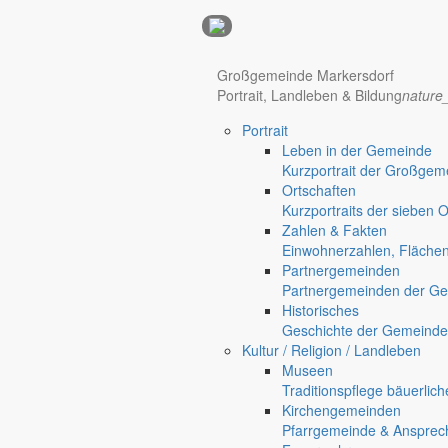
Anzeigen
Großgemeinde Markersdorf
Hotel Manhattan New York
Hotel Nürnberg
Portrait, Landleben & Bildung
nature
Portrait
Regional werben auf markersdorf.de!
anzeigen@gemeinde-markers
Leben in der Gemeinde
Kurzportrait der Großgem
Home
Ortschaften
chevron_right
Bürgerservice
Kurzportraits der sieben 
chevron_right
Rathaus
Zahlen & Fakten
Markersdorf
Einwohnerzahlen, Fläche
Deutsch-Paulsdorf
Partnergemeinden
Holtendorf
Partnergemeinden der Ge
Gersdorf
Historisches
Geschichte der Gemeinde
Friedersdorf
Kultur / Religion / Landleben
Pfaffendorf
Museen
Jauernick-Buschbach
Traditionspflege bäuerlic
Kirchengemeinden
Rathaus
Pfarrgemeinde & Ansprec