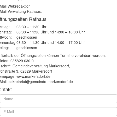
Mail Webredaktion:
Mail Verwaltung Rathaus:
ffnungszeiten Rathaus
ntag:
08:30 – 11:30 Uhr
enstag:
08:30 – 11:30 Uhr und 14:00 – 18:00 Uhr
ttwoch:
geschlossen
nnerstag:
08:30 – 11:30 Uhr und 14:00 – 17:00 Uhr
eitag:
geschlossen
ßerhalb der Öffnungszeiten können Termine vereinbart werden.
lefon: 035829 630-0
schrift: Gemeindeverwaltung Markersdorf,
rchstraße 3, 02829 Markersdorf
mepage: www.markersdorf.de
Mail: sekretariat@gemeinde-markersdorf.de
ontakt