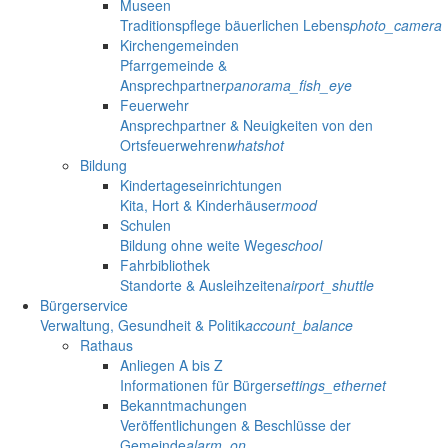
Museen
Traditionspflege bäuerlichen Lebens
photo_camera
Kirchengemeinden
Pfarrgemeinde &
Ansprechpartner
panorama_fish_eye
Feuerwehr
Ansprechpartner & Neuigkeiten von den
Ortsfeuerwehren
whatshot
Bildung
Kindertageseinrichtungen
Kita, Hort & Kinderhäuser
mood
Schulen
Bildung ohne weite Wege
school
Fahrbibliothek
Standorte & Ausleihzeiten
airport_shuttle
Bürgerservice
Verwaltung, Gesundheit & Politik
account_balance
Rathaus
Anliegen A bis Z
Informationen für Bürger
settings_ethernet
Bekanntmachungen
Veröffentlichungen & Beschlüsse der
Gemeinde
alarm_on