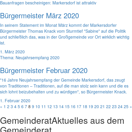
Bauanfragen bescheinigen: Markersdorf ist attraktiv
Bürgermeister März 2020
In seinem Statement im Monat März kommt der Markersdorfer
Bürgermeister Thomas Knack vom Sturmtief "Sabine" auf die Politik
und schließlich das, was in der Großgemeinde vor Ort wirklich wichtig
ist.
1. März 2020
Thema: Neujahrsempfang 2020
Bürgermeister Februar 2020
"16 Jahre Neujahrsempfang der Gemeinde Markersdorf, das zeugt
von Traditionen – Traditionen, auf die man stolz sein kann und die es
sich lohnt beizubehalten und zu würdigen", so Bürgermeister Knack.
1. Februar 2020
«
1
2
3
4
5
6
7
8
9
10
11
12
13
14
15
16
17
18
19
20
21
22
23
24
25
»
Gemeinderat
Aktuelles aus dem
Gemeinderat