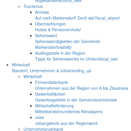
Hügelland
directions_bike
Tourismus
Anreise
Auf nach Markersdorf! Doch wie?
local_airport
Übernachtungen
Hotels & Pensionen
hotel
Sehenswert
Sehenswürdigkeiten der Gemeinde
Markersdorf
visibility
Ausflugsziele in der Region
Tipps für Sehenswertes im Umland
local_see
Wirtschaft
Standort, Unternehmen & Jobs
trending_up
Wirtschaft
Firmendatenbank
Unternehmen aus der Region von A bis Z
business
Gewerbeflächen
Gewerbegebiete in der Gemeinde
streetview
Wirtschaftsförderung
Mittelstandsfreundliches Klima
layers
Jobs
Jobangebote aus der Region
work
Unternehmerverband