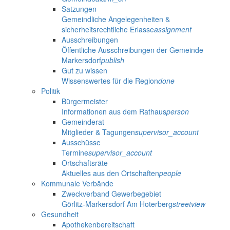
Satzungen
Gemeindliche Angelegenheiten &
sicherheitsrechtliche Erlasse
assignment
Ausschreibungen
Öffentliche Ausschreibungen der Gemeinde
Markersdorf
publish
Gut zu wissen
Wissenswertes für die Region
done
Politik
Bürgermeister
Informationen aus dem Rathaus
person
Gemeinderat
Mitglieder & Tagungen
supervisor_account
Ausschüsse
Termine
supervisor_account
Ortschaftsräte
Aktuelles aus den Ortschaften
people
Kommunale Verbände
Zweckverband Gewerbegebiet
Görlitz-Markersdorf Am Hoterberg
streetview
Gesundheit
Apothekenbereitschaft