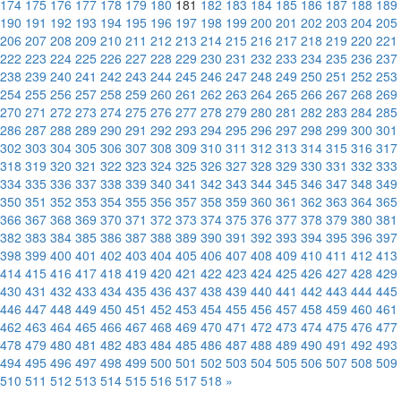
174
175
176
177
178
179
180
181
182
183
184
185
186
187
188
189
190
191
192
193
194
195
196
197
198
199
200
201
202
203
204
205
206
207
208
209
210
211
212
213
214
215
216
217
218
219
220
221
222
223
224
225
226
227
228
229
230
231
232
233
234
235
236
237
238
239
240
241
242
243
244
245
246
247
248
249
250
251
252
253
254
255
256
257
258
259
260
261
262
263
264
265
266
267
268
269
270
271
272
273
274
275
276
277
278
279
280
281
282
283
284
285
286
287
288
289
290
291
292
293
294
295
296
297
298
299
300
301
302
303
304
305
306
307
308
309
310
311
312
313
314
315
316
317
318
319
320
321
322
323
324
325
326
327
328
329
330
331
332
333
334
335
336
337
338
339
340
341
342
343
344
345
346
347
348
349
350
351
352
353
354
355
356
357
358
359
360
361
362
363
364
365
366
367
368
369
370
371
372
373
374
375
376
377
378
379
380
381
382
383
384
385
386
387
388
389
390
391
392
393
394
395
396
397
398
399
400
401
402
403
404
405
406
407
408
409
410
411
412
413
414
415
416
417
418
419
420
421
422
423
424
425
426
427
428
429
430
431
432
433
434
435
436
437
438
439
440
441
442
443
444
445
446
447
448
449
450
451
452
453
454
455
456
457
458
459
460
461
462
463
464
465
466
467
468
469
470
471
472
473
474
475
476
477
478
479
480
481
482
483
484
485
486
487
488
489
490
491
492
493
494
495
496
497
498
499
500
501
502
503
504
505
506
507
508
509
510
511
512
513
514
515
516
517
518
»