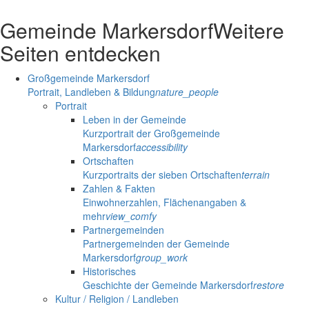
Gemeinde Markersdorf
Weitere
Seiten entdecken
Großgemeinde Markersdorf
Portrait, Landleben & Bildung
nature_people
Portrait
Leben in der Gemeinde
Kurzportrait der Großgemeinde
Markersdorf
accessibility
Ortschaften
Kurzportraits der sieben Ortschaften
terrain
Zahlen & Fakten
Einwohnerzahlen, Flächenangaben &
mehr
view_comfy
Partnergemeinden
Partnergemeinden der Gemeinde
Markersdorf
group_work
Historisches
Geschichte der Gemeinde Markersdorf
restore
Kultur / Religion / Landleben