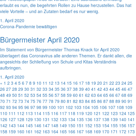
erlaubt es nun, die begehrten Rollen zu Hause herzustellen. Das hat
viele Vorteile – und an Zutaten bedarf es nur wenig.
1. April 2020
Corona-Pandemie bewältigen
Bürgermeister April 2020
Im Statement von Bürgermeister Thomas Knack für April 2020
überlagert das Coronavirus alle anderen Themen. Er dankt allen, die
angesichts der Schließung von Schule und Kitas Verständnis
aufbringen.
1. April 2020
«
1
2
3
4
5
6
7
8
9
10
11
12
13
14
15
16
17
18
19
20
21
22
23
24
25
26
27
28
29
30
31
32
33
34
35
36
37
38
39
40
41
42
43
44
45
46
47
48
49
50
51
52
53
54
55
56
57
58
59
60
61
62
63
64
65
66
67
68
69
70
71
72
73
74
75
76
77
78
79
80
81
82
83
84
85
86
87
88
89
90
91
92
93
94
95
96
97
98
99
100
101
102
103
104
105
106
107
108
109
110
111
112
113
114
115
116
117
118
119
120
121
122
123
124
125
126
127
128
129
130
131
132
133
134
135
136
137
138
139
140
141
142
143
144
145
146
147
148
149
150
151
152
153
154
155
156
157
158
159
160
161
162
163
164
165
166
167
168
169
170
171
172
173