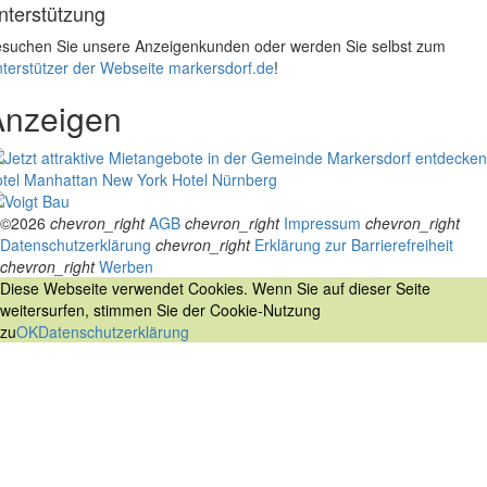
nterstützung
suchen Sie unsere Anzeigenkunden oder werden Sie selbst zum
terstützer der Webseite markersdorf.de
!
Anzeigen
tel Manhattan New York
Hotel Nürnberg
©2026
chevron_right
AGB
chevron_right
Impressum
chevron_right
Datenschutzerklärung
chevron_right
Erklärung zur Barrierefreiheit
chevron_right
Werben
Diese Webseite verwendet Cookies. Wenn Sie auf dieser Seite
weitersurfen, stimmen Sie der Cookie-Nutzung
zu
OK
Datenschutzerklärung