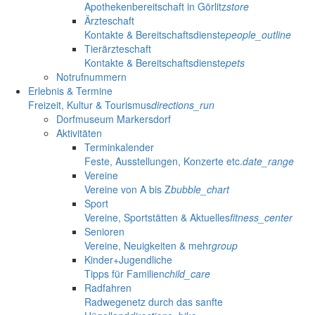
Apothekenbereitschaft in Görlitz
store
Ärzteschaft
Kontakte & Bereitschaftsdienste
people_outline
Tierärzteschaft
Kontakte & Bereitschaftsdienste
pets
Notrufnummern
Erlebnis & Termine
Freizeit, Kultur & Tourismus
directions_run
Dorfmuseum Markersdorf
Aktivitäten
Terminkalender
Feste, Ausstellungen, Konzerte etc.
date_range
Vereine
Vereine von A bis Z
bubble_chart
Sport
Vereine, Sportstätten & Aktuelles
fitness_center
Senioren
Vereine, Neuigkeiten & mehr
group
Kinder+Jugendliche
Tipps für Familien
child_care
Radfahren
Radwegenetz durch das sanfte