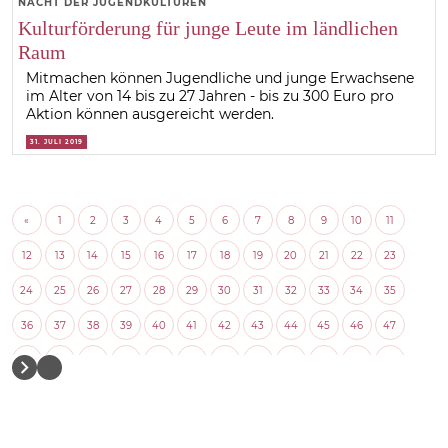
NACHT DER JUGENDKULTUREN
Kulturförderung für junge Leute im ländlichen
Raum
Mitmachen können Jugendliche und junge Erwachsene
im Alter von 14 bis zu 27 Jahren - bis zu 300 Euro pro
Aktion können ausgereicht werden.
31. JULI 2019
«
1
2
3
4
5
6
7
8
9
10
11
12
13
14
15
16
17
18
19
20
21
22
23
24
25
26
27
28
29
30
31
32
33
34
35
36
37
38
39
40
41
42
43
44
45
46
47
48
49
50
51
52
53
54
55
56
57
58
59
60
61
62
63
64
65
66
67
68
69
70
71
72
73
74
75
76
77
78
79
80
81
82
83