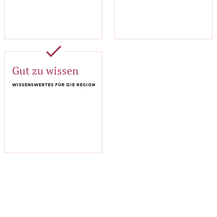
done
Gut zu wissen
WISSENSWERTES FÜR DIE REGION