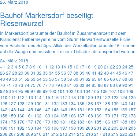
26. März 2018
Bauhof Markersdorf beseitigt
Riesenwurzel
In Markersdorf beräumte der Bauhof in Zusammenarbeit mit dem
Krandienst Felbermeyer eine vom Sturm Herwart entwurzelte Eiche
vom Bachufer des Schöps. Allein der Wurzelballen brachte 16 Tonnen
auf die Waage und musste mit einem Tieflader abtransportiert werden.
24. März 2018
«
1
2
3
4
5
6
7
8
9
10
11
12
13
14
15
16
17
18
19
20
21
22
23
24
25
26
27
28
29
30
31
32
33
34
35
36
37
38
39
40
41
42
43
44
45
46
47
48
49
50
51
52
53
54
55
56
57
58
59
60
61
62
63
64
65
66
67
68
69
70
71
72
73
74
75
76
77
78
79
80
81
82
83
84
85
86
87
88
89
90
91
92
93
94
95
96
97
98
99
100
101
102
103
104
105
106
107
108
109
110
111
112
113
114
115
116
117
118
119
120
121
122
123
124
125
126
127
128
129
130
131
132
133
134
135
136
137
138
139
140
141
142
143
144
145
146
147
148
149
150
151
152
153
154
155
156
157
158
159
160
161
162
163
164
165
166
167
168
169
170
171
172
173
174
175
176
177
178
179
180
181
182
183
184
185
186
187
188
189
190
191
192
193
194
195
196
197
198
199
200
201
202
203
204
205
206
207
208
209
210
211
212
213
214
215
216
217
218
219
220
221