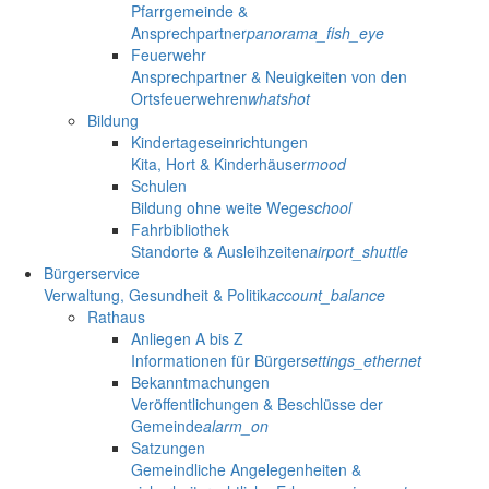
Pfarrgemeinde &
Ansprechpartner
panorama_fish_eye
Feuerwehr
Ansprechpartner & Neuigkeiten von den
Ortsfeuerwehren
whatshot
Bildung
Kindertageseinrichtungen
Kita, Hort & Kinderhäuser
mood
Schulen
Bildung ohne weite Wege
school
Fahrbibliothek
Standorte & Ausleihzeiten
airport_shuttle
Bürgerservice
Verwaltung, Gesundheit & Politik
account_balance
Rathaus
Anliegen A bis Z
Informationen für Bürger
settings_ethernet
Bekanntmachungen
Veröffentlichungen & Beschlüsse der
Gemeinde
alarm_on
Satzungen
Gemeindliche Angelegenheiten &