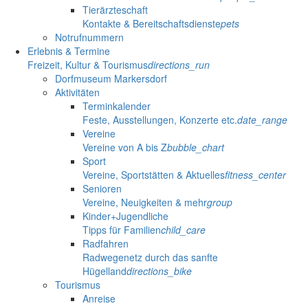
Tierärzteschaft
Kontakte & Bereitschaftsdienste
pets
Notrufnummern
Erlebnis & Termine
Freizeit, Kultur & Tourismus
directions_run
Dorfmuseum Markersdorf
Aktivitäten
Terminkalender
Feste, Ausstellungen, Konzerte etc.
date_range
Vereine
Vereine von A bis Z
bubble_chart
Sport
Vereine, Sportstätten & Aktuelles
fitness_center
Senioren
Vereine, Neuigkeiten & mehr
group
Kinder+Jugendliche
Tipps für Familien
child_care
Radfahren
Radwegenetz durch das sanfte
Hügelland
directions_bike
Tourismus
Anreise