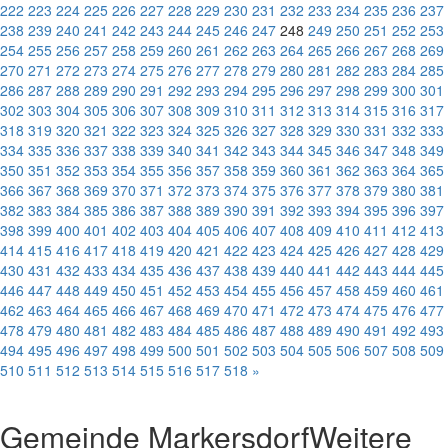
222
223
224
225
226
227
228
229
230
231
232
233
234
235
236
237
238
239
240
241
242
243
244
245
246
247
248
249
250
251
252
253
254
255
256
257
258
259
260
261
262
263
264
265
266
267
268
269
270
271
272
273
274
275
276
277
278
279
280
281
282
283
284
285
286
287
288
289
290
291
292
293
294
295
296
297
298
299
300
301
302
303
304
305
306
307
308
309
310
311
312
313
314
315
316
317
318
319
320
321
322
323
324
325
326
327
328
329
330
331
332
333
334
335
336
337
338
339
340
341
342
343
344
345
346
347
348
349
350
351
352
353
354
355
356
357
358
359
360
361
362
363
364
365
366
367
368
369
370
371
372
373
374
375
376
377
378
379
380
381
382
383
384
385
386
387
388
389
390
391
392
393
394
395
396
397
398
399
400
401
402
403
404
405
406
407
408
409
410
411
412
413
414
415
416
417
418
419
420
421
422
423
424
425
426
427
428
429
430
431
432
433
434
435
436
437
438
439
440
441
442
443
444
445
446
447
448
449
450
451
452
453
454
455
456
457
458
459
460
461
462
463
464
465
466
467
468
469
470
471
472
473
474
475
476
477
478
479
480
481
482
483
484
485
486
487
488
489
490
491
492
493
494
495
496
497
498
499
500
501
502
503
504
505
506
507
508
509
510
511
512
513
514
515
516
517
518
»
Gemeinde Markersdorf
Weitere