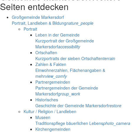
Seiten entdecken
Großgemeinde Markersdorf
Portrait, Landleben & Bildung
nature_people
Portrait
Leben in der Gemeinde
Kurzportrait der Großgemeinde
Markersdorf
accessibility
Ortschaften
Kurzportraits der sieben Ortschaften
terrain
Zahlen & Fakten
Einwohnerzahlen, Flächenangaben &
mehr
view_comfy
Partnergemeinden
Partnergemeinden der Gemeinde
Markersdorf
group_work
Historisches
Geschichte der Gemeinde Markersdorf
restore
Kultur / Religion / Landleben
Museen
Traditionspflege bäuerlichen Lebens
photo_camera
Kirchengemeinden