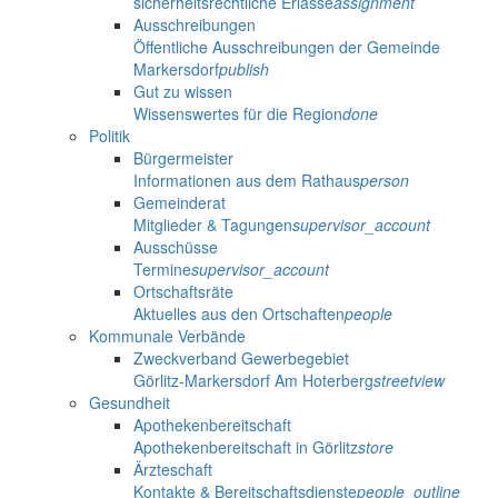
sicherheitsrechtliche Erlasse
assignment
Ausschreibungen
Öffentliche Ausschreibungen der Gemeinde
Markersdorf
publish
Gut zu wissen
Wissenswertes für die Region
done
Politik
Bürgermeister
Informationen aus dem Rathaus
person
Gemeinderat
Mitglieder & Tagungen
supervisor_account
Ausschüsse
Termine
supervisor_account
Ortschaftsräte
Aktuelles aus den Ortschaften
people
Kommunale Verbände
Zweckverband Gewerbegebiet
Görlitz-Markersdorf Am Hoterberg
streetview
Gesundheit
Apothekenbereitschaft
Apothekenbereitschaft in Görlitz
store
Ärzteschaft
Kontakte & Bereitschaftsdienste
people_outline