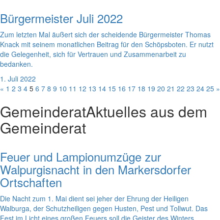
Bürgermeister Juli 2022
Zum letzten Mal äußert sich der scheidende Bürgermeister Thomas
Knack mit seinem monatlichen Beitrag für den Schöpsboten. Er nutzt
die Gelegenheit, sich für Vertrauen und Zusammenarbeit zu
bedanken.
1. Juli 2022
«
1
2
3
4
5
6
7
8
9
10
11
12
13
14
15
16
17
18
19
20
21
22
23
24
25
»
Gemeinderat
Aktuelles aus dem
Gemeinderat
Feuer und Lampionumzüge zur
Walpurgisnacht in den Markersdorfer
Ortschaften
Die Nacht zum 1. Mai dient sei jeher der Ehrung der Heiligen
Walburga, der Schutzheiligen gegen Husten, Pest und Tollwut. Das
Fest im Licht eines großen Feuers soll die Geister des Winters