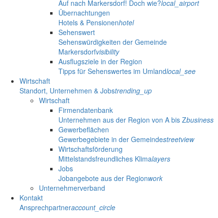
Auf nach Markersdorf! Doch wie?
local_airport
Übernachtungen
Hotels & Pensionen
hotel
Sehenswert
Sehenswürdigkeiten der Gemeinde
Markersdorf
visibility
Ausflugsziele in der Region
Tipps für Sehenswertes im Umland
local_see
Wirtschaft
Standort, Unternehmen & Jobs
trending_up
Wirtschaft
Firmendatenbank
Unternehmen aus der Region von A bis Z
business
Gewerbeflächen
Gewerbegebiete in der Gemeinde
streetview
Wirtschaftsförderung
Mittelstandsfreundliches Klima
layers
Jobs
Jobangebote aus der Region
work
Unternehmerverband
Kontakt
Ansprechpartner
account_circle