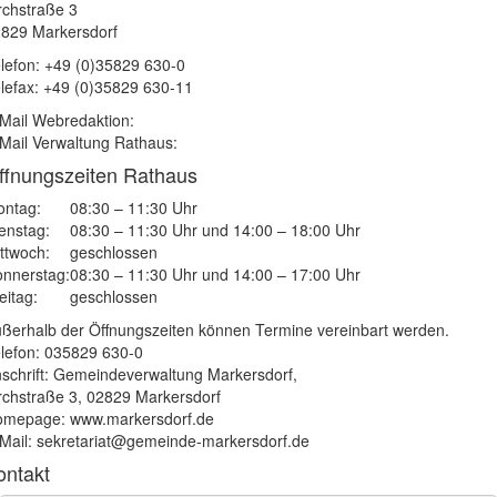
rchstraße 3
829 Markersdorf
lefon: +49 (0)35829 630-0
lefax: +49 (0)35829 630-11
Mail Webredaktion:
Mail Verwaltung Rathaus:
ffnungszeiten Rathaus
ntag:
08:30 – 11:30 Uhr
enstag:
08:30 – 11:30 Uhr und 14:00 – 18:00 Uhr
ttwoch:
geschlossen
nnerstag:
08:30 – 11:30 Uhr und 14:00 – 17:00 Uhr
eitag:
geschlossen
ßerhalb der Öffnungszeiten können Termine vereinbart werden.
lefon: 035829 630-0
schrift: Gemeindeverwaltung Markersdorf,
rchstraße 3, 02829 Markersdorf
mepage: www.markersdorf.de
Mail: sekretariat@gemeinde-markersdorf.de
ontakt