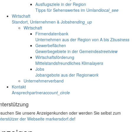
Ausflugsziele in der Region
Tipps für Sehenswertes im Umland
local_see
Wirtschaft
Standort, Unternehmen & Jobs
trending_up
Wirtschaft
Firmendatenbank
Unternehmen aus der Region von A bis Z
business
Gewerbeflächen
Gewerbegebiete in der Gemeinde
streetview
Wirtschaftsförderung
Mittelstandsfreundliches Klima
layers
Jobs
Jobangebote aus der Region
work
Unternehmerverband
Kontakt
Ansprechpartner
account_circle
nterstützung
suchen Sie unsere Anzeigenkunden oder werden Sie selbst zum
terstützer der Webseite markersdorf.de
!