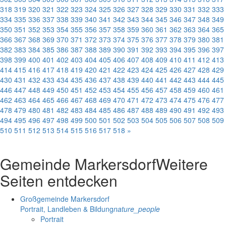
318
319
320
321
322
323
324
325
326
327
328
329
330
331
332
333
334
335
336
337
338
339
340
341
342
343
344
345
346
347
348
349
350
351
352
353
354
355
356
357
358
359
360
361
362
363
364
365
366
367
368
369
370
371
372
373
374
375
376
377
378
379
380
381
382
383
384
385
386
387
388
389
390
391
392
393
394
395
396
397
398
399
400
401
402
403
404
405
406
407
408
409
410
411
412
413
414
415
416
417
418
419
420
421
422
423
424
425
426
427
428
429
430
431
432
433
434
435
436
437
438
439
440
441
442
443
444
445
446
447
448
449
450
451
452
453
454
455
456
457
458
459
460
461
462
463
464
465
466
467
468
469
470
471
472
473
474
475
476
477
478
479
480
481
482
483
484
485
486
487
488
489
490
491
492
493
494
495
496
497
498
499
500
501
502
503
504
505
506
507
508
509
510
511
512
513
514
515
516
517
518
»
Gemeinde Markersdorf
Weitere
Seiten entdecken
Großgemeinde Markersdorf
Portrait, Landleben & Bildung
nature_people
Portrait