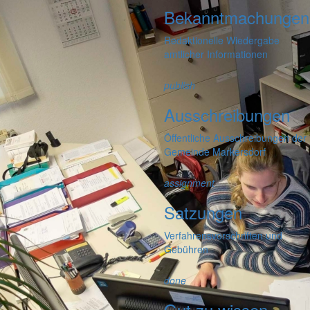
Bekanntmachungen
Redaktionelle Wiedergabe
amtlicher Informationen
publish
Ausschreibungen
Öffentliche Ausschreibungen der
Gemeinde Markersdorf
assignment
Satzungen
Verfahrensvorschriften und
Gebühren
done
Gut zu wissen