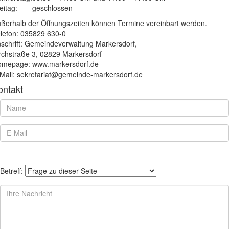
eitag:
geschlossen
ßerhalb der Öffnungszeiten können Termine vereinbart werden.
lefon: 035829 630-0
schrift: Gemeindeverwaltung Markersdorf,
rchstraße 3, 02829 Markersdorf
mepage: www.markersdorf.de
Mail: sekretariat@gemeinde-markersdorf.de
ontakt
Betreff: