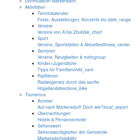
Dorfmuseum Markersdorf
Aktivitäten
Terminkalender
Feste, Ausstellungen, Konzerte etc.
date_range
Vereine
Vereine von A bis Z
bubble_chart
Sport
Vereine, Sportstätten & Aktuelles
fitness_center
Senioren
Vereine, Neuigkeiten & mehr
group
Kinder+Jugendliche
Tipps für Familien
child_care
Radfahren
Radwegenetz durch das sanfte
Hügelland
directions_bike
Tourismus
Anreise
Auf nach Markersdorf! Doch wie?
local_airport
Übernachtungen
Hotels & Pensionen
hotel
Sehenswert
Sehenswürdigkeiten der Gemeinde
Markersdorf
visibility