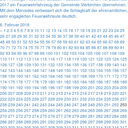
2017 ein Feuerwehrfahrzeug der Gemeinde Vierkirchen übernehmen.
Mit dem Mercedes verbessert sich die Schlagkraft der ehrenamtlichen,
sehr engagierten Feuerwehrleute deutlich.
6. Februar 2018
«
1
2
3
4
5
6
7
8
9
10
11
12
13
14
15
16
17
18
19
20
21
22
23
24
25
26
27
28
29
30
31
32
33
34
35
36
37
38
39
40
41
42
43
44
45
46
47
48
49
50
51
52
53
54
55
56
57
58
59
60
61
62
63
64
65
66
67
68
69
70
71
72
73
74
75
76
77
78
79
80
81
82
83
84
85
86
87
88
89
90
91
92
93
94
95
96
97
98
99
100
101
102
103
104
105
106
107
108
109
110
111
112
113
114
115
116
117
118
119
120
121
122
123
124
125
126
127
128
129
130
131
132
133
134
135
136
137
138
139
140
141
142
143
144
145
146
147
148
149
150
151
152
153
154
155
156
157
158
159
160
161
162
163
164
165
166
167
168
169
170
171
172
173
174
175
176
177
178
179
180
181
182
183
184
185
186
187
188
189
190
191
192
193
194
195
196
197
198
199
200
201
202
203
204
205
206
207
208
209
210
211
212
213
214
215
216
217
218
219
220
221
222
223
224
225
226
227
228
229
230
231
232
233
234
235
236
237
238
239
240
241
242
243
244
245
246
247
248
249
250
251
252
253
254
255
256
257
258
259
260
261
262
263
264
265
266
267
268
269
270
271
272
273
274
275
276
277
278
279
280
281
282
283
284
285
286
287
288
289
290
291
292
293
294
295
296
297
298
299
300
301
302
303
304
305
306
307
308
309
310
311
312
313
314
315
316
317