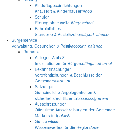
Kindertageseinrichtungen
Kita, Hort & Kinderhäuser
mood
Schulen
Bildung ohne weite Wege
school
Fahrbibliothek
Standorte & Ausleihzeiten
airport_shuttle
Bürgerservice
Verwaltung, Gesundheit & Politik
account_balance
Rathaus
Anliegen A bis Z
Informationen für Bürger
settings_ethernet
Bekanntmachungen
Veröffentlichungen & Beschlüsse der
Gemeinde
alarm_on
Satzungen
Gemeindliche Angelegenheiten &
sicherheitsrechtliche Erlasse
assignment
Ausschreibungen
Öffentliche Ausschreibungen der Gemeinde
Markersdorf
publish
Gut zu wissen
Wissenswertes für die Region
done