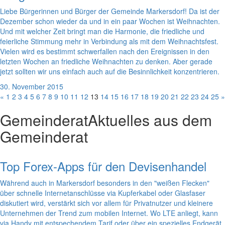
Liebe Bürgerinnen und Bürger der Gemeinde Markersdorf! Da ist der
Dezember schon wieder da und in ein paar Wochen ist Weihnachten.
Und mit welcher Zeit bringt man die Harmonie, die friedliche und
feierliche Stimmung mehr in Verbindung als mit dem Weihnachtsfest.
Vielen wird es bestimmt schwerfallen nach den Ereignissen in den
letzten Wochen an friedliche Weihnachten zu denken. Aber gerade
jetzt sollten wir uns einfach auch auf die Besinnlichkeit konzentrieren.
30. November 2015
«
1
2
3
4
5
6
7
8
9
10
11
12
13
14
15
16
17
18
19
20
21
22
23
24
25
»
Gemeinderat
Aktuelles aus dem
Gemeinderat
Top Forex-Apps für den Devisenhandel
Während auch in Markersdorf besonders in den "weißen Flecken"
über schnelle Internetanschlüsse via Kupferkabel oder Glasfaser
diskutiert wird, verstärkt sich vor allem für Privatnutzer und kleinere
Unternehmen der Trend zum mobilen Internet. Wo LTE anliegt, kann
via Handy mit entspechendem Tarif oder über ein spezielles Endgerät