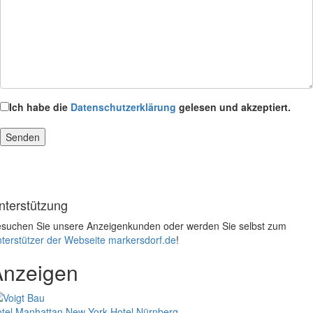
Ich habe die
Datenschutzerklärung
gelesen und akzeptiert.
nterstützung
suchen Sie unsere Anzeigenkunden oder werden Sie selbst zum
terstützer der Webseite markersdorf.de
!
Anzeigen
tel Manhattan New York
Hotel Nürnberg