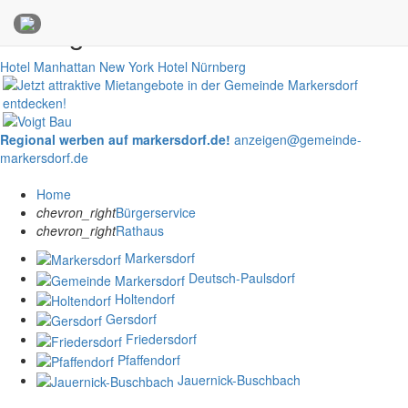
Anzeigen
Hotel Manhattan New York
Hotel Nürnberg
Regional werben auf markersdorf.de!
anzeigen@gemeinde-
markersdorf.de
Home
chevron_right
Bürgerservice
chevron_right
Rathaus
Markersdorf
Deutsch-Paulsdorf
Holtendorf
Gersdorf
Friedersdorf
Pfaffendorf
Jauernick-Buschbach