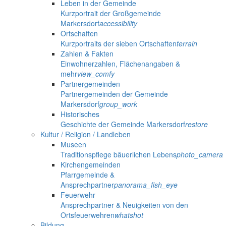
Leben in der Gemeinde
Kurzportrait der Großgemeinde
Markersdorf
accessibility
Ortschaften
Kurzportraits der sieben Ortschaften
terrain
Zahlen & Fakten
Einwohnerzahlen, Flächenangaben &
mehr
view_comfy
Partnergemeinden
Partnergemeinden der Gemeinde
Markersdorf
group_work
Historisches
Geschichte der Gemeinde Markersdorf
restore
Kultur / Religion / Landleben
Museen
Traditionspflege bäuerlichen Lebens
photo_camera
Kirchengemeinden
Pfarrgemeinde &
Ansprechpartner
panorama_fish_eye
Feuerwehr
Ansprechpartner & Neuigkeiten von den
Ortsfeuerwehren
whatshot
Bildung