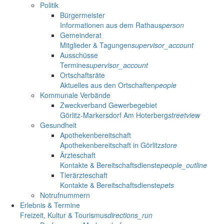
Politik
Bürgermeister
Informationen aus dem Rathaus
person
Gemeinderat
Mitglieder & Tagungen
supervisor_account
Ausschüsse
Termine
supervisor_account
Ortschaftsräte
Aktuelles aus den Ortschaften
people
Kommunale Verbände
Zweckverband Gewerbegebiet
Görlitz-Markersdorf Am Hoterberg
streetview
Gesundheit
Apothekenbereitschaft
Apothekenbereitschaft in Görlitz
store
Ärzteschaft
Kontakte & Bereitschaftsdienste
people_outline
Tierärzteschaft
Kontakte & Bereitschaftsdienste
pets
Notrufnummern
Erlebnis & Termine
Freizeit, Kultur & Tourismus
directions_run