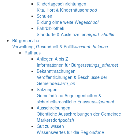
Kindertageseinrichtungen
Kita, Hort & Kinderhäuser
mood
Schulen
Bildung ohne weite Wege
school
Fahrbibliothek
Standorte & Ausleihzeiten
airport_shuttle
Bürgerservice
Verwaltung, Gesundheit & Politik
account_balance
Rathaus
Anliegen A bis Z
Informationen für Bürger
settings_ethernet
Bekanntmachungen
Veröffentlichungen & Beschlüsse der
Gemeinde
alarm_on
Satzungen
Gemeindliche Angelegenheiten &
sicherheitsrechtliche Erlasse
assignment
Ausschreibungen
Öffentliche Ausschreibungen der Gemeinde
Markersdorf
publish
Gut zu wissen
Wissenswertes für die Region
done