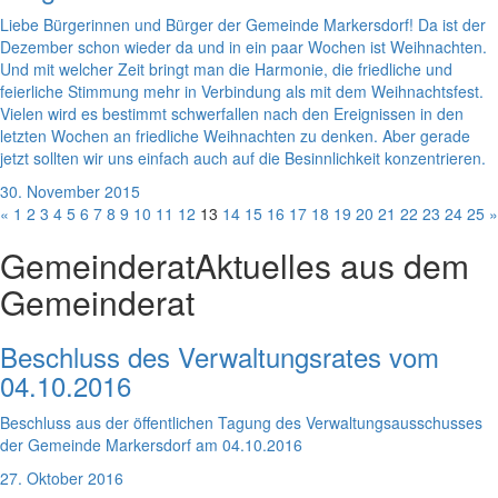
Liebe Bürgerinnen und Bürger der Gemeinde Markersdorf! Da ist der
Dezember schon wieder da und in ein paar Wochen ist Weihnachten.
Und mit welcher Zeit bringt man die Harmonie, die friedliche und
feierliche Stimmung mehr in Verbindung als mit dem Weihnachtsfest.
Vielen wird es bestimmt schwerfallen nach den Ereignissen in den
letzten Wochen an friedliche Weihnachten zu denken. Aber gerade
jetzt sollten wir uns einfach auch auf die Besinnlichkeit konzentrieren.
30. November 2015
«
1
2
3
4
5
6
7
8
9
10
11
12
13
14
15
16
17
18
19
20
21
22
23
24
25
»
Gemeinderat
Aktuelles aus dem
Gemeinderat
Beschluss des Verwaltungsrates vom
04.10.2016
Beschluss aus der öffentlichen Tagung des Verwaltungsausschusses
der Gemeinde Markersdorf am 04.10.2016
27. Oktober 2016