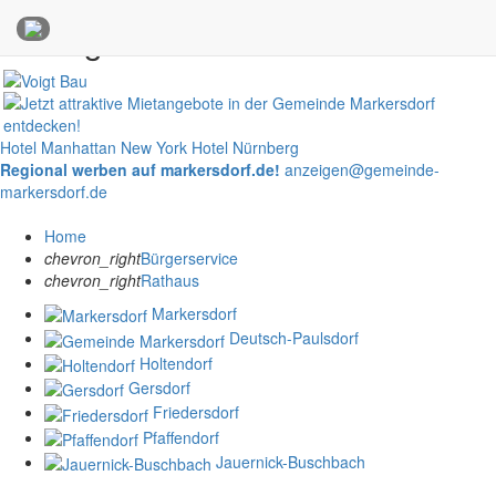
Anzeigen
Hotel Manhattan New York
Hotel Nürnberg
Regional werben auf markersdorf.de!
anzeigen@gemeinde-
markersdorf.de
Home
chevron_right
Bürgerservice
chevron_right
Rathaus
Markersdorf
Deutsch-Paulsdorf
Holtendorf
Gersdorf
Friedersdorf
Pfaffendorf
Jauernick-Buschbach