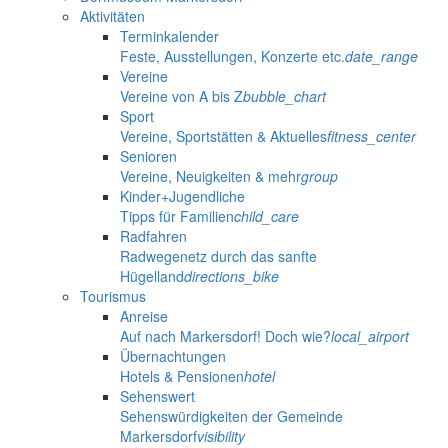
Aktivitäten
Terminkalender
Feste, Ausstellungen, Konzerte etc.
date_range
Vereine
Vereine von A bis Z
bubble_chart
Sport
Vereine, Sportstätten & Aktuelles
fitness_center
Senioren
Vereine, Neuigkeiten & mehr
group
Kinder+Jugendliche
Tipps für Familien
child_care
Radfahren
Radwegenetz durch das sanfte
Hügelland
directions_bike
Tourismus
Anreise
Auf nach Markersdorf! Doch wie?
local_airport
Übernachtungen
Hotels & Pensionen
hotel
Sehenswert
Sehenswürdigkeiten der Gemeinde
Markersdorf
visibility