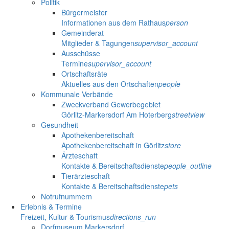
Politik
Bürgermeister
Informationen aus dem Rathaus
person
Gemeinderat
Mitglieder & Tagungen
supervisor_account
Ausschüsse
Termine
supervisor_account
Ortschaftsräte
Aktuelles aus den Ortschaften
people
Kommunale Verbände
Zweckverband Gewerbegebiet
Görlitz-Markersdorf Am Hoterberg
streetview
Gesundheit
Apothekenbereitschaft
Apothekenbereitschaft in Görlitz
store
Ärzteschaft
Kontakte & Bereitschaftsdienste
people_outline
Tierärzteschaft
Kontakte & Bereitschaftsdienste
pets
Notrufnummern
Erlebnis & Termine
Freizeit, Kultur & Tourismus
directions_run
Dorfmuseum Markersdorf