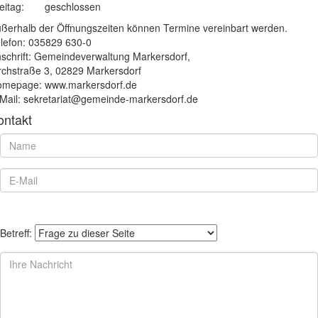
eitag:
geschlossen
ßerhalb der Öffnungszeiten können Termine vereinbart werden.
lefon: 035829 630-0
schrift: Gemeindeverwaltung Markersdorf,
rchstraße 3, 02829 Markersdorf
mepage: www.markersdorf.de
Mail: sekretariat@gemeinde-markersdorf.de
ontakt
Betreff: