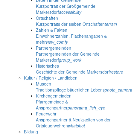
Leben in der Gemeinde
Kurzportrait der Großgemeinde
Markersdorf
accessibility
Ortschaften
Kurzportraits der sieben Ortschaften
terrain
Zahlen & Fakten
Einwohnerzahlen, Flächenangaben &
mehr
view_comfy
Partnergemeinden
Partnergemeinden der Gemeinde
Markersdorf
group_work
Historisches
Geschichte der Gemeinde Markersdorf
restore
Kultur / Religion / Landleben
Museen
Traditionspflege bäuerlichen Lebens
photo_camera
Kirchengemeinden
Pfarrgemeinde &
Ansprechpartner
panorama_fish_eye
Feuerwehr
Ansprechpartner & Neuigkeiten von den
Ortsfeuerwehren
whatshot
Bildung