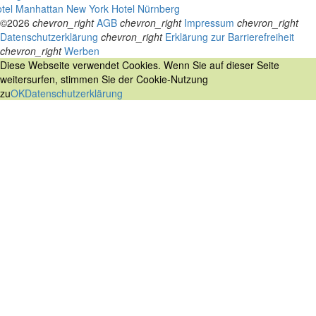
tel Manhattan New York
Hotel Nürnberg
©2026
chevron_right
AGB
chevron_right
Impressum
chevron_right
Datenschutzerklärung
chevron_right
Erklärung zur Barrierefreiheit
chevron_right
Werben
Diese Webseite verwendet Cookies. Wenn Sie auf dieser Seite
weitersurfen, stimmen Sie der Cookie-Nutzung
zu
OK
Datenschutzerklärung