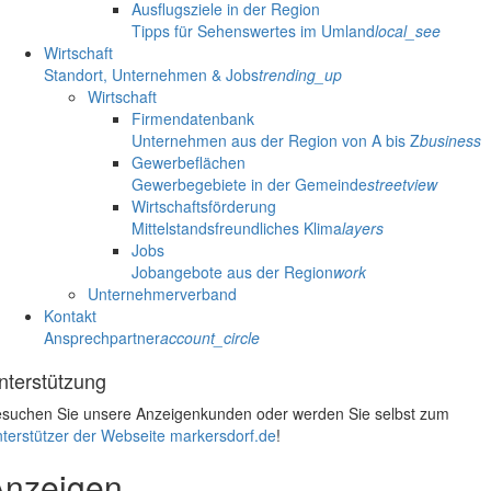
Ausflugsziele in der Region
Tipps für Sehenswertes im Umland
local_see
Wirtschaft
Standort, Unternehmen & Jobs
trending_up
Wirtschaft
Firmendatenbank
Unternehmen aus der Region von A bis Z
business
Gewerbeflächen
Gewerbegebiete in der Gemeinde
streetview
Wirtschaftsförderung
Mittelstandsfreundliches Klima
layers
Jobs
Jobangebote aus der Region
work
Unternehmerverband
Kontakt
Ansprechpartner
account_circle
nterstützung
suchen Sie unsere Anzeigenkunden oder werden Sie selbst zum
terstützer der Webseite markersdorf.de
!
Anzeigen