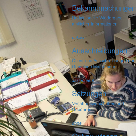
Bekanntmachungen
Redaktionelle Wiedergabe
amtlicher Informationen
publish
Ausschreibungen
Öffentliche Ausschreibungen der
Gemeinde Markersdorf
assignment
Satzungen
Verfahrensvorschriften und
Gebühren
done
Gut zu wissen