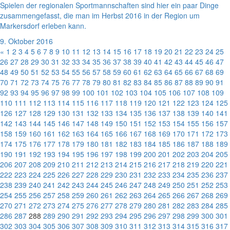
Spielen der regionalen Sportmannschaften sind hier ein paar Dinge
zusammengefasst, die man im Herbst 2016 in der Region um
Markersdorf erleben kann.
9. Oktober 2016
«
1
2
3
4
5
6
7
8
9
10
11
12
13
14
15
16
17
18
19
20
21
22
23
24
25
26
27
28
29
30
31
32
33
34
35
36
37
38
39
40
41
42
43
44
45
46
47
48
49
50
51
52
53
54
55
56
57
58
59
60
61
62
63
64
65
66
67
68
69
70
71
72
73
74
75
76
77
78
79
80
81
82
83
84
85
86
87
88
89
90
91
92
93
94
95
96
97
98
99
100
101
102
103
104
105
106
107
108
109
110
111
112
113
114
115
116
117
118
119
120
121
122
123
124
125
126
127
128
129
130
131
132
133
134
135
136
137
138
139
140
141
142
143
144
145
146
147
148
149
150
151
152
153
154
155
156
157
158
159
160
161
162
163
164
165
166
167
168
169
170
171
172
173
174
175
176
177
178
179
180
181
182
183
184
185
186
187
188
189
190
191
192
193
194
195
196
197
198
199
200
201
202
203
204
205
206
207
208
209
210
211
212
213
214
215
216
217
218
219
220
221
222
223
224
225
226
227
228
229
230
231
232
233
234
235
236
237
238
239
240
241
242
243
244
245
246
247
248
249
250
251
252
253
254
255
256
257
258
259
260
261
262
263
264
265
266
267
268
269
270
271
272
273
274
275
276
277
278
279
280
281
282
283
284
285
286
287
288
289
290
291
292
293
294
295
296
297
298
299
300
301
302
303
304
305
306
307
308
309
310
311
312
313
314
315
316
317