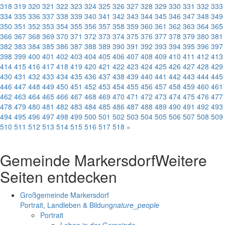
318
319
320
321
322
323
324
325
326
327
328
329
330
331
332
333
334
335
336
337
338
339
340
341
342
343
344
345
346
347
348
349
350
351
352
353
354
355
356
357
358
359
360
361
362
363
364
365
366
367
368
369
370
371
372
373
374
375
376
377
378
379
380
381
382
383
384
385
386
387
388
389
390
391
392
393
394
395
396
397
398
399
400
401
402
403
404
405
406
407
408
409
410
411
412
413
414
415
416
417
418
419
420
421
422
423
424
425
426
427
428
429
430
431
432
433
434
435
436
437
438
439
440
441
442
443
444
445
446
447
448
449
450
451
452
453
454
455
456
457
458
459
460
461
462
463
464
465
466
467
468
469
470
471
472
473
474
475
476
477
478
479
480
481
482
483
484
485
486
487
488
489
490
491
492
493
494
495
496
497
498
499
500
501
502
503
504
505
506
507
508
509
510
511
512
513
514
515
516
517
518
»
Gemeinde Markersdorf
Weitere
Seiten entdecken
Großgemeinde Markersdorf
Portrait, Landleben & Bildung
nature_people
Portrait