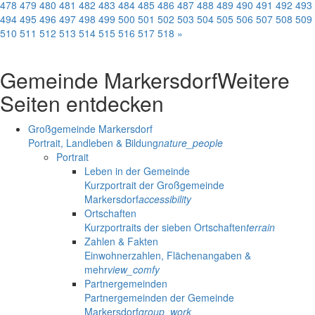
478
479
480
481
482
483
484
485
486
487
488
489
490
491
492
493
494
495
496
497
498
499
500
501
502
503
504
505
506
507
508
509
510
511
512
513
514
515
516
517
518
»
Gemeinde Markersdorf
Weitere
Seiten entdecken
Großgemeinde Markersdorf
Portrait, Landleben & Bildung
nature_people
Portrait
Leben in der Gemeinde
Kurzportrait der Großgemeinde
Markersdorf
accessibility
Ortschaften
Kurzportraits der sieben Ortschaften
terrain
Zahlen & Fakten
Einwohnerzahlen, Flächenangaben &
mehr
view_comfy
Partnergemeinden
Partnergemeinden der Gemeinde
Markersdorf
group_work