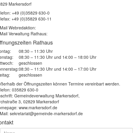
829 Markersdorf
lefon: +49 (0)35829 630-0
lefax: +49 (0)35829 630-11
Mail Webredaktion:
Mail Verwaltung Rathaus:
ffnungszeiten Rathaus
ntag:
08:30 – 11:30 Uhr
enstag:
08:30 – 11:30 Uhr und 14:00 – 18:00 Uhr
ttwoch:
geschlossen
nnerstag:
08:30 – 11:30 Uhr und 14:00 – 17:00 Uhr
eitag:
geschlossen
ßerhalb der Öffnungszeiten können Termine vereinbart werden.
lefon: 035829 630-0
schrift: Gemeindeverwaltung Markersdorf,
rchstraße 3, 02829 Markersdorf
mepage: www.markersdorf.de
Mail: sekretariat@gemeinde-markersdorf.de
ontakt