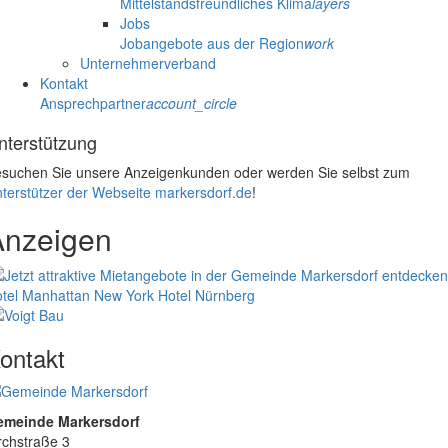
Mittelstandsfreundliches Klima
layers
Jobs
Jobangebote aus der Region
work
Unternehmerverband
Kontakt
Ansprechpartner
account_circle
nterstützung
suchen Sie unsere Anzeigenkunden oder werden Sie selbst zum
terstützer der Webseite markersdorf.de
!
Anzeigen
tel Manhattan New York
Hotel Nürnberg
ontakt
emeinde Markersdorf
rchstraße 3