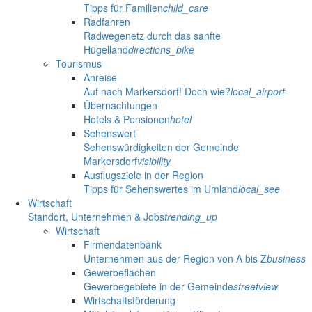
Tipps für Familien
child_care
Radfahren
Radwegenetz durch das sanfte
Hügelland
directions_bike
Tourismus
Anreise
Auf nach Markersdorf! Doch wie?
local_airport
Übernachtungen
Hotels & Pensionen
hotel
Sehenswert
Sehenswürdigkeiten der Gemeinde
Markersdorf
visibility
Ausflugsziele in der Region
Tipps für Sehenswertes im Umland
local_see
Wirtschaft
Standort, Unternehmen & Jobs
trending_up
Wirtschaft
Firmendatenbank
Unternehmen aus der Region von A bis Z
business
Gewerbeflächen
Gewerbegebiete in der Gemeinde
streetview
Wirtschaftsförderung