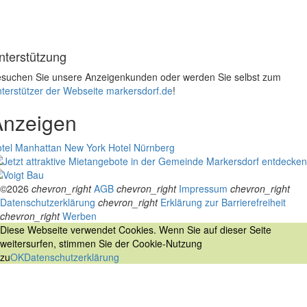
nterstützung
suchen Sie unsere Anzeigenkunden oder werden Sie selbst zum
terstützer der Webseite markersdorf.de
!
Anzeigen
tel Manhattan New York
Hotel Nürnberg
©2026
chevron_right
AGB
chevron_right
Impressum
chevron_right
Datenschutzerklärung
chevron_right
Erklärung zur Barrierefreiheit
chevron_right
Werben
Diese Webseite verwendet Cookies. Wenn Sie auf dieser Seite
weitersurfen, stimmen Sie der Cookie-Nutzung
zu
OK
Datenschutzerklärung