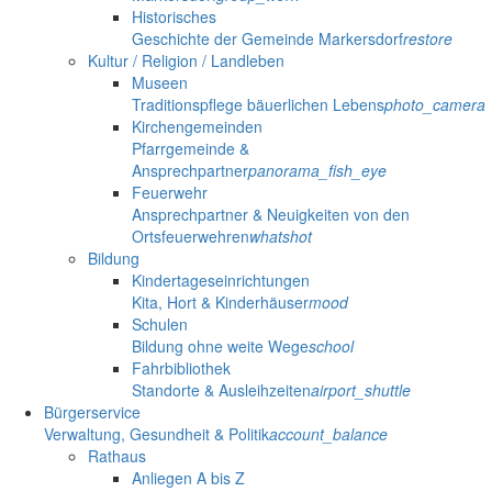
Historisches
Geschichte der Gemeinde Markersdorf
restore
Kultur / Religion / Landleben
Museen
Traditionspflege bäuerlichen Lebens
photo_camera
Kirchengemeinden
Pfarrgemeinde &
Ansprechpartner
panorama_fish_eye
Feuerwehr
Ansprechpartner & Neuigkeiten von den
Ortsfeuerwehren
whatshot
Bildung
Kindertageseinrichtungen
Kita, Hort & Kinderhäuser
mood
Schulen
Bildung ohne weite Wege
school
Fahrbibliothek
Standorte & Ausleihzeiten
airport_shuttle
Bürgerservice
Verwaltung, Gesundheit & Politik
account_balance
Rathaus
Anliegen A bis Z