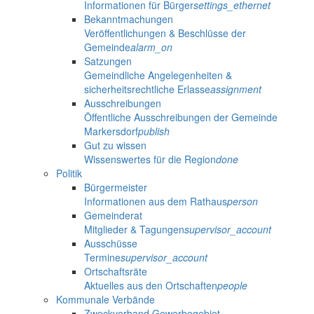
Informationen für Bürger
settings_ethernet
Bekanntmachungen
Veröffentlichungen & Beschlüsse der
Gemeinde
alarm_on
Satzungen
Gemeindliche Angelegenheiten &
sicherheitsrechtliche Erlasse
assignment
Ausschreibungen
Öffentliche Ausschreibungen der Gemeinde
Markersdorf
publish
Gut zu wissen
Wissenswertes für die Region
done
Politik
Bürgermeister
Informationen aus dem Rathaus
person
Gemeinderat
Mitglieder & Tagungen
supervisor_account
Ausschüsse
Termine
supervisor_account
Ortschaftsräte
Aktuelles aus den Ortschaften
people
Kommunale Verbände
Zweckverband Gewerbegebiet