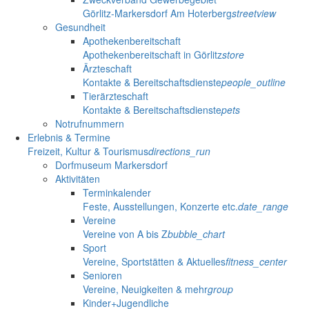
Görlitz-Markersdorf Am Hoterberg
streetview
Gesundheit
Apothekenbereitschaft
Apothekenbereitschaft in Görlitz
store
Ärzteschaft
Kontakte & Bereitschaftsdienste
people_outline
Tierärzteschaft
Kontakte & Bereitschaftsdienste
pets
Notrufnummern
Erlebnis & Termine
Freizeit, Kultur & Tourismus
directions_run
Dorfmuseum Markersdorf
Aktivitäten
Terminkalender
Feste, Ausstellungen, Konzerte etc.
date_range
Vereine
Vereine von A bis Z
bubble_chart
Sport
Vereine, Sportstätten & Aktuelles
fitness_center
Senioren
Vereine, Neuigkeiten & mehr
group
Kinder+Jugendliche