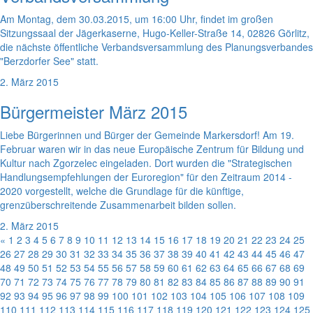
Am Montag, dem 30.03.2015, um 16:00 Uhr, findet im großen
Sitzungssaal der Jägerkaserne, Hugo-Keller-Straße 14, 02826 Görlitz,
die nächste öffentliche Verbandsversammlung des Planungsverbandes
"Berzdorfer See" statt.
2. März 2015
Bürgermeister März 2015
Liebe Bürgerinnen und Bürger der Gemeinde Markersdorf! Am 19.
Februar waren wir in das neue Europäische Zentrum für Bildung und
Kultur nach Zgorzelec eingeladen. Dort wurden die "Strategischen
Handlungsempfehlungen der Euroregion" für den Zeitraum 2014 -
2020 vorgestellt, welche die Grundlage für die künftige,
grenzüberschreitende Zusammenarbeit bilden sollen.
2. März 2015
«
1
2
3
4
5
6
7
8
9
10
11
12
13
14
15
16
17
18
19
20
21
22
23
24
25
26
27
28
29
30
31
32
33
34
35
36
37
38
39
40
41
42
43
44
45
46
47
48
49
50
51
52
53
54
55
56
57
58
59
60
61
62
63
64
65
66
67
68
69
70
71
72
73
74
75
76
77
78
79
80
81
82
83
84
85
86
87
88
89
90
91
92
93
94
95
96
97
98
99
100
101
102
103
104
105
106
107
108
109
110
111
112
113
114
115
116
117
118
119
120
121
122
123
124
125