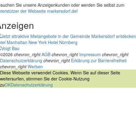
suchen Sie unsere Anzeigenkunden oder werden Sie selbst zum
terstützer der Webseite markersdorf.de
!
Anzeigen
tel Manhattan New York
Hotel Nürnberg
©2026
chevron_right
AGB
chevron_right
Impressum
chevron_right
Datenschutzerklärung
chevron_right
Erklärung zur Barrierefreiheit
chevron_right
Werben
Diese Webseite verwendet Cookies. Wenn Sie auf dieser Seite
weitersurfen, stimmen Sie der Cookie-Nutzung
zu
OK
Datenschutzerklärung