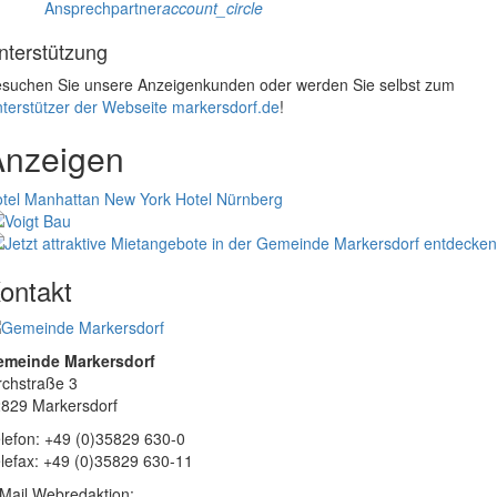
Ansprechpartner
account_circle
nterstützung
suchen Sie unsere Anzeigenkunden oder werden Sie selbst zum
terstützer der Webseite markersdorf.de
!
Anzeigen
tel Manhattan New York
Hotel Nürnberg
ontakt
emeinde Markersdorf
rchstraße 3
829 Markersdorf
lefon: +49 (0)35829 630-0
lefax: +49 (0)35829 630-11
Mail Webredaktion: