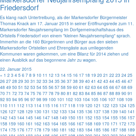
Friedersdorf
Es klang nach Untertreibung, als der Markersdorfer Bürgermeister
Thomas Knack am 17. Januar 2015 in seiner Eröffnungsrede zum 11.
Markersdorfer Neujahrsempfang im Dorfgemeinschaftshaus des
Ortsteils Friedersdorf von einem "kleinen Neujahrsempfang" sprach.
Immerhin an die 160 Bürgerinnen und Bürger aus den sieben
Markersdorfer Ortsteilen und Ehrengäste aus umliegenden
Kommunen waren gekommen, um eine Bilanz für 2014 ziehen und
einen Ausblick auf das begonnene Jahr zu wagen.
22. Januar 2015
«
1
2
3
4
5
6
7
8
9
10
11
12
13
14
15
16
17
18
19
20
21
22
23
24
25
26
27
28
29
30
31
32
33
34
35
36
37
38
39
40
41
42
43
44
45
46
47
48
49
50
51
52
53
54
55
56
57
58
59
60
61
62
63
64
65
66
67
68
69
70
71
72
73
74
75
76
77
78
79
80
81
82
83
84
85
86
87
88
89
90
91
92
93
94
95
96
97
98
99
100
101
102
103
104
105
106
107
108
109
110
111
112
113
114
115
116
117
118
119
120
121
122
123
124
125
126
127
128
129
130
131
132
133
134
135
136
137
138
139
140
141
142
143
144
145
146
147
148
149
150
151
152
153
154
155
156
157
158
159
160
161
162
163
164
165
166
167
168
169
170
171
172
173
174
175
176
177
178
179
180
181
182
183
184
185
186
187
188
189
190
191
192
193
194
195
196
197
198
199
200
201
202
203
204
205