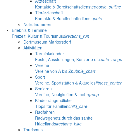
Ärzteschaft
Kontakte & Bereitschaftsdienste
people_outline
Tierärzteschaft
Kontakte & Bereitschaftsdienste
pets
Notrufnummern
Erlebnis & Termine
Freizeit, Kultur & Tourismus
directions_run
Dorfmuseum Markersdorf
Aktivitäten
Terminkalender
Feste, Ausstellungen, Konzerte etc.
date_range
Vereine
Vereine von A bis Z
bubble_chart
Sport
Vereine, Sportstätten & Aktuelles
fitness_center
Senioren
Vereine, Neuigkeiten & mehr
group
Kinder+Jugendliche
Tipps für Familien
child_care
Radfahren
Radwegenetz durch das sanfte
Hügelland
directions_bike
Tourismus