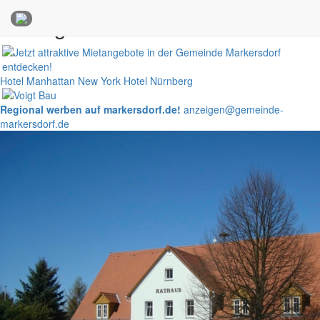
Anzeigen
Hotel Manhattan New York
Hotel Nürnberg
Regional werben auf markersdorf.de!
anzeigen@gemeinde-
markersdorf.de