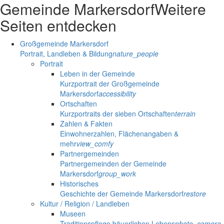
Gemeinde Markersdorf
Weitere
Seiten entdecken
Großgemeinde Markersdorf
Portrait, Landleben & Bildung
nature_people
Portrait
Leben in der Gemeinde
Kurzportrait der Großgemeinde
Markersdorf
accessibility
Ortschaften
Kurzportraits der sieben Ortschaften
terrain
Zahlen & Fakten
Einwohnerzahlen, Flächenangaben &
mehr
view_comfy
Partnergemeinden
Partnergemeinden der Gemeinde
Markersdorf
group_work
Historisches
Geschichte der Gemeinde Markersdorf
restore
Kultur / Religion / Landleben
Museen
Traditionspflege bäuerlichen Lebens
photo_camera