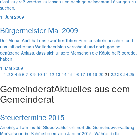
nicht zu groß werden zu lassen und nach gemeinsamen Lösungen zu
suchen.
1. Juni 2009
Bürgermeister Mai 2009
Der Monat April hat uns zwar herrlichen Sonnenschein beschert und
uns mit extremen Wetterkapriolen verschont und doch gab es
genügend Anlass, dass sich unsere Menschen die Köpfe heiß geredet
haben.
1. Mai 2009
«
1
2
3
4
5
6
7
8
9
10
11
12
13
14
15
16
17
18
19
20
21
22
23
24
25
»
Gemeinderat
Aktuelles aus dem
Gemeinderat
Steuertermine 2015
An einige Termine für Steuerzahler erinnert die Gemeindeverwaltung
Markersdorf im Schöpsboten vom Januar 2015. Während die