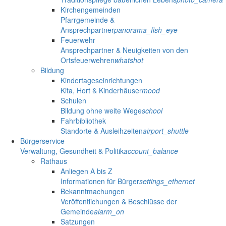
Kirchengemeinden
Pfarrgemeinde &
Ansprechpartner
panorama_fish_eye
Feuerwehr
Ansprechpartner & Neuigkeiten von den
Ortsfeuerwehren
whatshot
Bildung
Kindertageseinrichtungen
Kita, Hort & Kinderhäuser
mood
Schulen
Bildung ohne weite Wege
school
Fahrbibliothek
Standorte & Ausleihzeiten
airport_shuttle
Bürgerservice
Verwaltung, Gesundheit & Politik
account_balance
Rathaus
Anliegen A bis Z
Informationen für Bürger
settings_ethernet
Bekanntmachungen
Veröffentlichungen & Beschlüsse der
Gemeinde
alarm_on
Satzungen