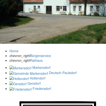
Home
chevron_right
Bürgerservice
chevron_right
Rathaus
Markersdorf
Deutsch-Paulsdorf
Holtendorf
Gersdorf
Friedersdorf