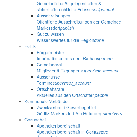
Gemeindliche Angelegenheiten &
sicherheitsrechtliche Erlasse
assignment
Ausschreibungen
Öffentliche Ausschreibungen der Gemeinde
Markersdorf
publish
Gut zu wissen
Wissenswertes für die Region
done
Politik
Bürgermeister
Informationen aus dem Rathaus
person
Gemeinderat
Mitglieder & Tagungen
supervisor_account
Ausschüsse
Termine
supervisor_account
Ortschaftsräte
Aktuelles aus den Ortschaften
people
Kommunale Verbände
Zweckverband Gewerbegebiet
Görlitz-Markersdorf Am Hoterberg
streetview
Gesundheit
Apothekenbereitschaft
Apothekenbereitschaft in Görlitz
store