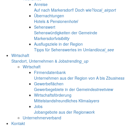
Anreise
Auf nach Markersdorf! Doch wie?
local_airport
Übernachtungen
Hotels & Pensionen
hotel
Sehenswert
Sehenswürdigkeiten der Gemeinde
Markersdorf
visibility
Ausflugsziele in der Region
Tipps für Sehenswertes im Umland
local_see
Wirtschaft
Standort, Unternehmen & Jobs
trending_up
Wirtschaft
Firmendatenbank
Unternehmen aus der Region von A bis Z
business
Gewerbeflächen
Gewerbegebiete in der Gemeinde
streetview
Wirtschaftsförderung
Mittelstandsfreundliches Klima
layers
Jobs
Jobangebote aus der Region
work
Unternehmerverband
Kontakt