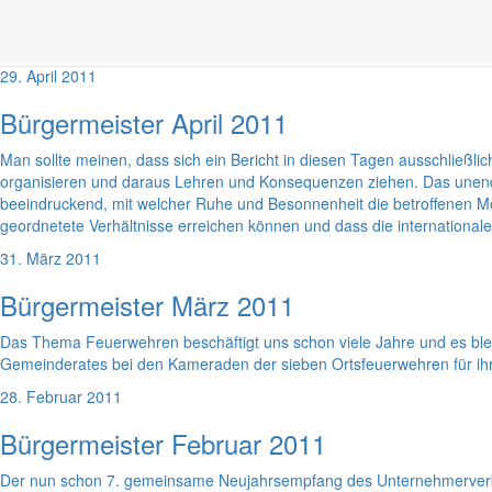
Strategische Überlegungen zur Entwicklung der Großgemeinde Markersd
rückt. Vor der Gemeinde steht die schwierige Aufgabe, auf Basis eig
29. April 2011
Bürgermeister April 2011
Man sollte meinen, dass sich ein Bericht in diesen Tagen ausschließlic
organisieren und daraus Lehren und Konsequenzen ziehen. Das unendlic
beeindruckend, mit welcher Ruhe und Besonnenheit die betroffenen M
geordnetete Verhältnisse erreichen können und dass die internationale H
31. März 2011
Bürgermeister März 2011
Das Thema Feuerwehren beschäftigt uns schon viele Jahre und es bl
Gemeinderates bei den Kameraden der sieben Ortsfeuerwehren für ihr
28. Februar 2011
Bürgermeister Februar 2011
Der nun schon 7. gemeinsame Neujahrsempfang des Unternehmerverban