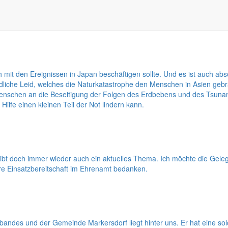
orf in den nächsten 10 bis 15 Jahren sind es, die Bürgermeister Thom
ener klarer Analysen und unter ungewissen Rahmenbedingungen Entschei
h mit den Ereignissen in Japan beschäftigen sollte. Und es ist auch ab
he Leid, welches die Naturkatastrophe den Menschen in Asien gebracht
enschen an die Beseitigung der Folgen des Erdbebens und des Tsunam
ilfe einen kleinen Teil der Not lindern kann.
eibt doch immer wieder auch ein aktuelles Thema. Ich möchte die Ge
e Einsatzbereitschaft im Ehrenamt bedanken.
des und der Gemeinde Markersdorf liegt hinter uns. Er hat eine so