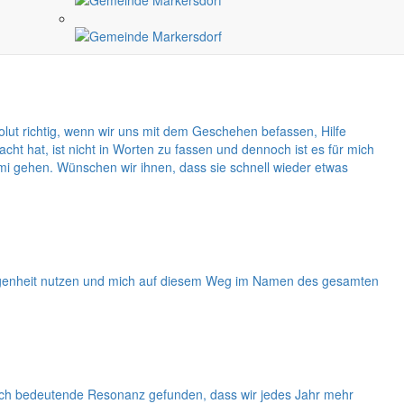
as Knack in seinem Artikel für den Monat Mai in den Mittelpunkt
dungen vorzubereiten. Die Bürger sind zur Beteiligung aufgerufen.
solut richtig, wenn wir uns mit dem Geschehen befassen, Hilfe
 hat, ist nicht in Worten zu fassen und dennoch ist es für mich
i gehen. Wünschen wir ihnen, dass sie schnell wieder etwas
legenheit nutzen und mich auf diesem Weg im Namen des gesamten
lch bedeutende Resonanz gefunden, dass wir jedes Jahr mehr