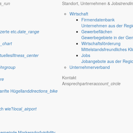
ns_run
Standort, Unternehmen & Jobs
trendi
Wirtschaft
Firmendatenbank
Unternehmen aus der Regio
verwaltung Markersdorf
zerte etc.
date_range
Gewerbeflächen
Gewerbegebiete in der Ge
_chart
Wirtschaftsförderung
Mittelstandsfreundliches Kl
tuelles
fitness_center
Jobs
Jobangebote aus der Regi
ehr
group
Unternehmerverband
Kontakt
re
Ansprechpartner
account_circle
anfte Hügelland
directions_bike
ch wie?
local_airport
 Rathaus
Gemeinde Markersdorf
visibility