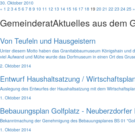
30. Oktober 2010
«
1
2
3
4
5
6
7
8
9
10
11
12
13
14
15
16
17
18
19
20
21
22
23
24
25
»
Gemeinderat
Aktuelles aus dem 
Von Teufeln und Hausgeistern
Unter diesem Motto haben das Granitabbaumuseum Königshain und da
viel Aufwand und Mühe wurde das Dorfmuseum in einen Ort des Gruse
2. Oktober 2014
Entwurf Haushaltsatzung / Wirtschaftspl
Auslegung des Entwurfes der Haushaltsatzung mit dem Wirtschaftsp
1. Oktober 2014
Bebauungsplan Golfplatz - Neuberzdorfer
Bekanntmachung der Genehmigung des Bebauungsplanes BS 01 "Golfp
1. Oktober 2014