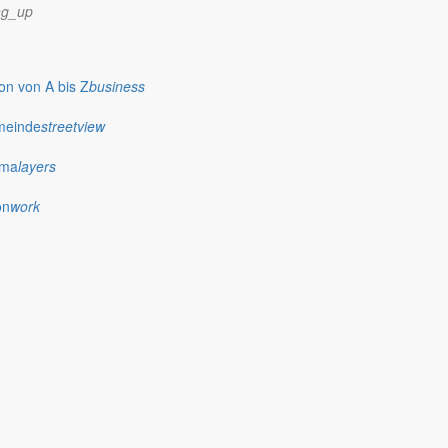
ng_up
n von A bis Z
business
meinde
streetview
ima
layers
on
work