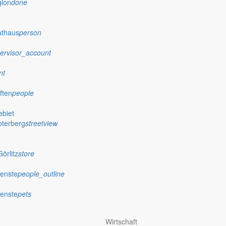
gion
done
athaus
person
ervisor_account
nt
ften
people
biet
oterberg
streetview
örlitz
store
ienste
people_outline
ienste
pets
Wirtschaft