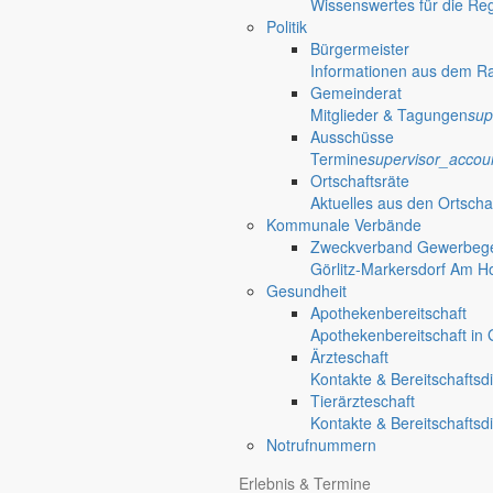
Wissenswertes für die Re
Politik
Bürgermeister
Informationen aus dem R
Gemeinderat
Mitglieder & Tagungen
sup
Ausschüsse
Termine
supervisor_accou
Ortschaftsräte
Aktuelles aus den Ortscha
Kommunale Verbände
Zweckverband Gewerbege
Görlitz-Markersdorf Am H
Gesundheit
Apothekenbereitschaft
Apothekenbereitschaft in G
Ärzteschaft
Kontakte & Bereitschaftsd
Tierärzteschaft
Kontakte & Bereitschaftsd
Notrufnummern
Anliegen A bis Z
Erlebnis & Termine