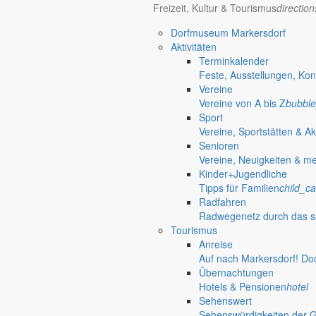
Freizeit, Kultur & Tourismus
directio
Bürgerinformationen, Dokumente & mehr
Dorfmuseum Markersdorf
Aktivitäten
Terminkalender
Öffnungszeiten Rathaus
Gemeinde
Feste, Ausstellungen, Kon
Vereine
Montag:
08:30 – 11:30 Uhr
Vereine von A bis Z
bubble
Dienstag:
08:30 – 11:30 Uhr und 14:00 – 18:00 Uhr
Sport
Mittwoch:
geschlossen
Vereine, Sportstätten & Ak
Donnerstag:
08:30 – 11:30 Uhr und 14:00 – 17:00 Uhr
Senioren
Freitag:
geschlossen
Vereine, Neuigkeiten & m
Außerhalb der Öffnungszeiten können Termine vereinbart werden.
Kinder+Jugendliche
Telefon: 035829 630-0
Tipps für Familien
child_ca
Anschrift: Gemeindeverwaltung Markersdorf,
Radfahren
Kirchstraße 3, 02829 Markersdorf
Radwegenetz durch das s
Homepage: www.markersdorf.de
Tourismus
E-Mail: sekretariat@gemeinde-markersdorf.de
Anreise
Auf nach Markersdorf! Do
Bürgermeister
Aktuelles aus dem
Übernachtungen
Hotels & Pensionen
hotel
Sehenswert
Bürgermeister August 2011
Sehenswürdigkeiten der 