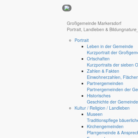
Anzeigen
Hotel Manhattan New York
Hotel Nürnberg
Großgemeinde Markersdorf
Portrait, Landleben & Bildung
nature
Portrait
Regional werben auf markersdorf.de!
anzeigen@gemeinde-markers
Leben in der Gemeinde
Kurzportrait der Großgem
Home
Ortschaften
chevron_right
Bürgerservice
Kurzportraits der sieben 
chevron_right
Rathaus
Zahlen & Fakten
Markersdorf
Einwohnerzahlen, Fläche
Deutsch-Paulsdorf
Partnergemeinden
Holtendorf
Partnergemeinden der Ge
Gersdorf
Historisches
Geschichte der Gemeinde
Friedersdorf
Kultur / Religion / Landleben
Pfaffendorf
Museen
Jauernick-Buschbach
Traditionspflege bäuerlic
Kirchengemeinden
Rathaus
Pfarrgemeinde & Ansprec