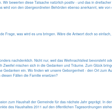
r bewerten diese Tatsache natürlich positiv - und das in dreifacher H
t. Das wird von den übergeordneten Behörden ebenso anerkannt, wie vo
de Frage, was wird es uns bringen. Wäre die Antwort doch so einfach
nders nachdenklich. Nicht nur, weil das Weihnachtsfest bevorsteht od
 Zweifel mischen sich in die Gedanken und Träume. Zum Glück bringe
se Gedanken ein. Wo finden wir unsere Geborgenheit - den Ort zum Auft
 diesen Fällen die Familie ersetzen?
kussion zum Haushalt der Gemeinde für das nächste Jahr geprägt. In
kte des Haushaltes 2011 auf den öffentlichen Tagesordnungen stehe