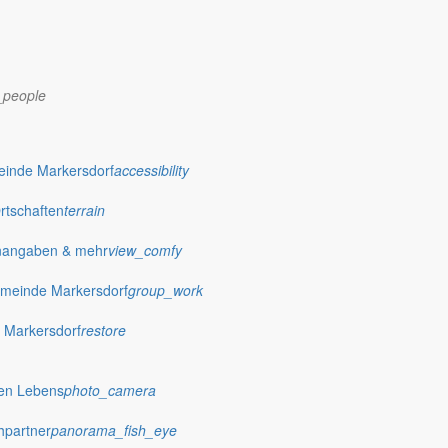
_people
dorf.de
einde Markersdorf
accessibility
Ortschaften
terrain
nangaben & mehr
view_comfy
meinde Markersdorf
group_work
 Markersdorf
restore
hen Lebens
photo_camera
hpartner
panorama_fish_eye