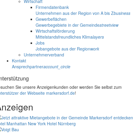
Wirtschaft
Firmendatenbank
Unternehmen aus der Region von A bis Z
business
Gewerbeflächen
Gewerbegebiete in der Gemeinde
streetview
Wirtschaftsförderung
Mittelstandsfreundliches Klima
layers
Jobs
Jobangebote aus der Region
work
Unternehmerverband
Kontakt
Ansprechpartner
account_circle
nterstützung
suchen Sie unsere Anzeigenkunden oder werden Sie selbst zum
terstützer der Webseite markersdorf.de
!
Anzeigen
tel Manhattan New York
Hotel Nürnberg