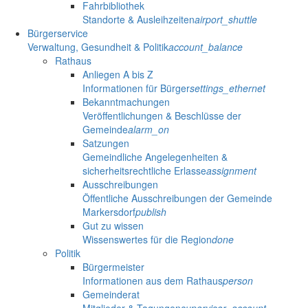
Fahrbibliothek
Standorte & Ausleihzeiten
airport_shuttle
Bürgerservice
Verwaltung, Gesundheit & Politik
account_balance
Rathaus
Anliegen A bis Z
Informationen für Bürger
settings_ethernet
Bekanntmachungen
Veröffentlichungen & Beschlüsse der
Gemeinde
alarm_on
Satzungen
Gemeindliche Angelegenheiten &
sicherheitsrechtliche Erlasse
assignment
Ausschreibungen
Öffentliche Ausschreibungen der Gemeinde
Markersdorf
publish
Gut zu wissen
Wissenswertes für die Region
done
Politik
Bürgermeister
Informationen aus dem Rathaus
person
Gemeinderat