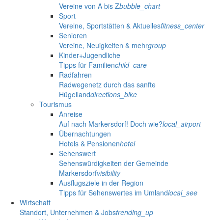
Vereine von A bis Z
bubble_chart
Sport
Vereine, Sportstätten & Aktuelles
fitness_center
Senioren
Vereine, Neuigkeiten & mehr
group
Kinder+Jugendliche
Tipps für Familien
child_care
Radfahren
Radwegenetz durch das sanfte
Hügelland
directions_bike
Tourismus
Anreise
Auf nach Markersdorf! Doch wie?
local_airport
Übernachtungen
Hotels & Pensionen
hotel
Sehenswert
Sehenswürdigkeiten der Gemeinde
Markersdorf
visibility
Ausflugsziele in der Region
Tipps für Sehenswertes im Umland
local_see
Wirtschaft
Standort, Unternehmen & Jobs
trending_up