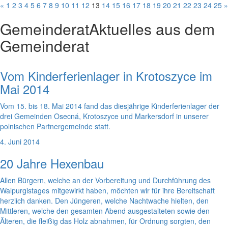
«
1
2
3
4
5
6
7
8
9
10
11
12
13
14
15
16
17
18
19
20
21
22
23
24
25
»
Gemeinderat
Aktuelles aus dem
Gemeinderat
Vom Kinderferienlager in Krotoszyce im
Mai 2014
Vom 15. bis 18. Mai 2014 fand das diesjährige Kinderferienlager der
drei Gemeinden Osecná, Krotoszyce und Markersdorf in unserer
polnischen Partnergemeinde statt.
4. Juni 2014
20 Jahre Hexenbau
Allen Bürgern, welche an der Vorbereitung und Durchführung des
Walpurgistages mitgewirkt haben, möchten wir für ihre Bereitschaft
herzlich danken. Den Jüngeren, welche Nachtwache hielten, den
Mittleren, welche den gesamten Abend ausgestalteten sowie den
Älteren, die fleißig das Holz abnahmen, für Ordnung sorgten, den