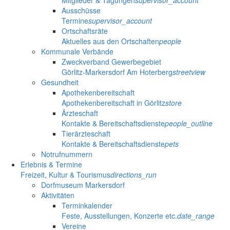
Mitglieder & Tagungen
supervisor_account
Ausschüsse
Termine
supervisor_account
Ortschaftsräte
Aktuelles aus den Ortschaften
people
Kommunale Verbände
Zweckverband Gewerbegebiet
Görlitz-Markersdorf Am Hoterberg
streetview
Gesundheit
Apothekenbereitschaft
Apothekenbereitschaft in Görlitz
store
Ärzteschaft
Kontakte & Bereitschaftsdienste
people_outline
Tierärzteschaft
Kontakte & Bereitschaftsdienste
pets
Notrufnummern
Erlebnis & Termine
Freizeit, Kultur & Tourismus
directions_run
Dorfmuseum Markersdorf
Aktivitäten
Terminkalender
Feste, Ausstellungen, Konzerte etc.
date_range
Vereine