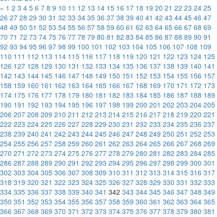
«
1
2
3
4
5
6
7
8
9
10
11
12
13
14
15
16
17
18
19
20
21
22
23
24
25
26
27
28
29
30
31
32
33
34
35
36
37
38
39
40
41
42
43
44
45
46
47
48
49
50
51
52
53
54
55
56
57
58
59
60
61
62
63
64
65
66
67
68
69
70
71
72
73
74
75
76
77
78
79
80
81
82
83
84
85
86
87
88
89
90
91
92
93
94
95
96
97
98
99
100
101
102
103
104
105
106
107
108
109
110
111
112
113
114
115
116
117
118
119
120
121
122
123
124
125
126
127
128
129
130
131
132
133
134
135
136
137
138
139
140
141
142
143
144
145
146
147
148
149
150
151
152
153
154
155
156
157
158
159
160
161
162
163
164
165
166
167
168
169
170
171
172
173
174
175
176
177
178
179
180
181
182
183
184
185
186
187
188
189
190
191
192
193
194
195
196
197
198
199
200
201
202
203
204
205
206
207
208
209
210
211
212
213
214
215
216
217
218
219
220
221
222
223
224
225
226
227
228
229
230
231
232
233
234
235
236
237
238
239
240
241
242
243
244
245
246
247
248
249
250
251
252
253
254
255
256
257
258
259
260
261
262
263
264
265
266
267
268
269
270
271
272
273
274
275
276
277
278
279
280
281
282
283
284
285
286
287
288
289
290
291
292
293
294
295
296
297
298
299
300
301
302
303
304
305
306
307
308
309
310
311
312
313
314
315
316
317
318
319
320
321
322
323
324
325
326
327
328
329
330
331
332
333
334
335
336
337
338
339
340
341
342
343
344
345
346
347
348
349
350
351
352
353
354
355
356
357
358
359
360
361
362
363
364
365
366
367
368
369
370
371
372
373
374
375
376
377
378
379
380
381