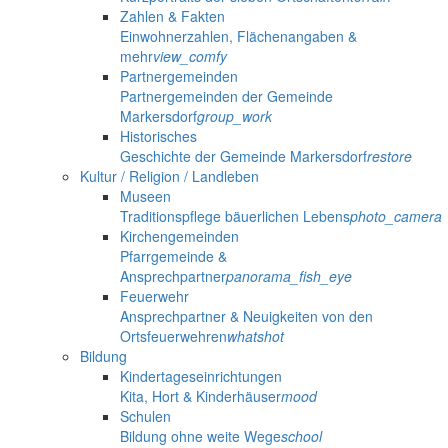
Zahlen & Fakten
Einwohnerzahlen, Flächenangaben &
mehr
view_comfy
Partnergemeinden
Partnergemeinden der Gemeinde
Markersdorf
group_work
Historisches
Geschichte der Gemeinde Markersdorf
restore
Kultur / Religion / Landleben
Museen
Traditionspflege bäuerlichen Lebens
photo_camera
Kirchengemeinden
Pfarrgemeinde &
Ansprechpartner
panorama_fish_eye
Feuerwehr
Ansprechpartner & Neuigkeiten von den
Ortsfeuerwehren
whatshot
Bildung
Kindertageseinrichtungen
Kita, Hort & Kinderhäuser
mood
Schulen
Bildung ohne weite Wege
school