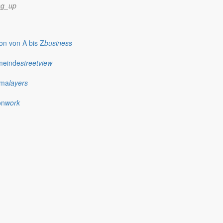
ng_up
r Gemeinde
n von A bis Z
business
meinde
streetview
ima
layers
on
work