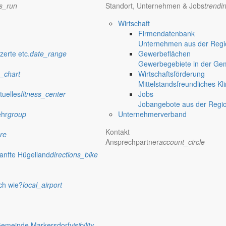
ns_run
Standort, Unternehmen & Jobs
trendi
Öffentliche Ausschreibungen de
Wirtschaft
Markersdorf
Firmendatenbank
Unternehmen aus der Regio
zerte etc.
date_range
Gewerbeflächen
verwaltung Markersdorf
Gewerbegebiete in der Ge
_chart
Wirtschaftsförderung
Mittelstandsfreundliches Kl
tuelles
fitness_center
Jobs
Jobangebote aus der Regi
ehr
group
Unternehmerverband
Kontakt
re
Ansprechpartner
account_circle
anfte Hügelland
directions_bike
ch wie?
local_airport
 Rathaus
Gemeinde Markersdorf
visibility