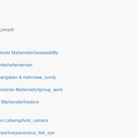
_people
dorf.de
einde Markersdorf
accessibility
Ortschaften
terrain
nangaben & mehr
view_comfy
meinde Markersdorf
group_work
 Markersdorf
restore
hen Lebens
photo_camera
hpartner
panorama_fish_eye