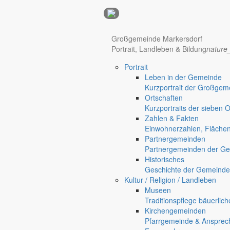
Anzeigen
Großgemeinde Markersdorf
Hotel Manhattan New York
Hotel Nürnberg
Portrait, Landleben & Bildung
nature
Portrait
Regional werben auf markersdorf.de!
anzeigen@gemeinde-markers
Leben in der Gemeinde
Kurzportrait der Großgem
Home
Ortschaften
chevron_right
Bürgerservice
Kurzportraits der sieben 
chevron_right
Rathaus
Zahlen & Fakten
Markersdorf
Einwohnerzahlen, Fläche
Deutsch-Paulsdorf
Partnergemeinden
Holtendorf
Partnergemeinden der Ge
Gersdorf
Historisches
Geschichte der Gemeinde
Friedersdorf
Kultur / Religion / Landleben
Pfaffendorf
Museen
Jauernick-Buschbach
Traditionspflege bäuerlic
Kirchengemeinden
Rathaus
Pfarrgemeinde & Ansprec