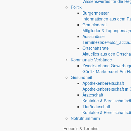
Wissenswertes für die Re
Politik
Bürgermeister
Informationen aus dem R
Gemeinderat
Mitglieder & Tagungen
sup
Ausschüsse
Termine
supervisor_accou
Ortschaftsräte
Aktuelles aus den Ortscha
Kommunale Verbände
Zweckverband Gewerbege
Görlitz-Markersdorf Am H
Gesundheit
Apothekenbereitschaft
Apothekenbereitschaft in G
Ärzteschaft
Kontakte & Bereitschaftsd
Tierärzteschaft
Kontakte & Bereitschaftsd
Notrufnummern
Erlebnis & Termine