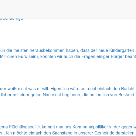
m Monat Juni ist traditionell meist unseren Kindern als Thema vorbeh
echtfertigt.
n die meisten herausbekommen haben, dass der neue Kindergarten an
 Millionen Euro sein), konnten wir auch die Fragen einiger Bürger bean
der weiß nicht was er will. Eigentlich wäre es recht einfach den Beric
eber mit einer guten Nachricht beginnen, die hoffentlich von Bestand 
 Flüchtlingspolitik kommt man als Kommunalpolitiker in der gegenwär
ern. Ich möchte einfach den Sachstand in unserer Gemeinde darstellen.