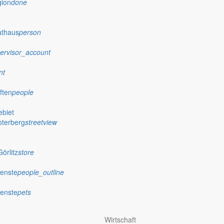
gion
done
athaus
person
ervisor_account
nt
ften
people
biet
oterberg
streetview
örlitz
store
ienste
people_outline
ienste
pets
Ausschreibungen
Wirtschaft