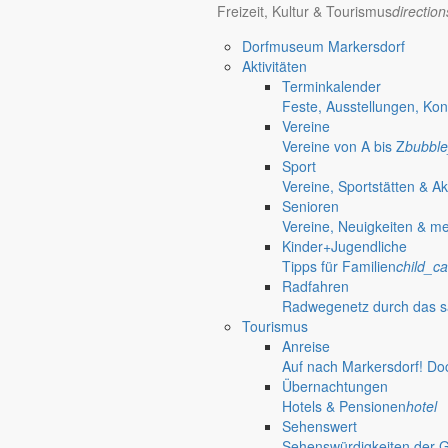
Freizeit, Kultur & Tourismus
directio
Dorfmuseum Markersdorf
Aktivitäten
Terminkalender
Feste, Ausstellungen, Kon
Öffnungszeiten Rathaus
Gemeinde
Vereine
Vereine von A bis Z
bubble
Montag:
08:30 – 11:30 Uhr
Sport
Dienstag:
08:30 – 11:30 Uhr und 14:00 – 18:00 Uhr
Vereine, Sportstätten & Ak
Mittwoch:
geschlossen
Senioren
Donnerstag:
08:30 – 11:30 Uhr und 14:00 – 17:00 Uhr
Vereine, Neuigkeiten & m
Freitag:
geschlossen
Kinder+Jugendliche
Außerhalb der Öffnungszeiten können Termine vereinbart werden.
Tipps für Familien
child_ca
Telefon: 035829 630-0
Radfahren
Anschrift: Gemeindeverwaltung Markersdorf,
Radwegenetz durch das s
Kirchstraße 3, 02829 Markersdorf
Tourismus
Homepage: www.markersdorf.de
Anreise
E-Mail: sekretariat@gemeinde-markersdorf.de
Auf nach Markersdorf! Do
Übernachtungen
Bürgermeister
Aktuelles aus dem
Hotels & Pensionen
hotel
Sehenswert
Sehenswürdigkeiten der 