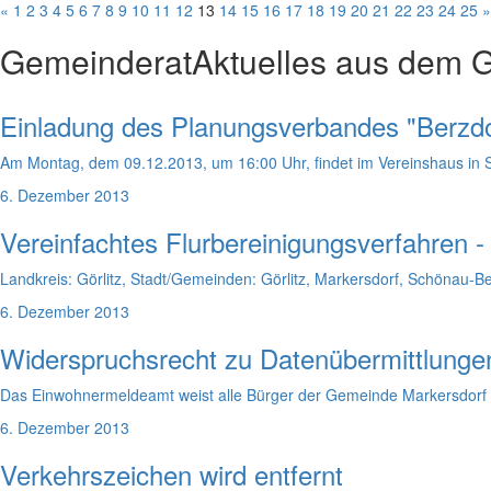
«
1
2
3
4
5
6
7
8
9
10
11
12
13
14
15
16
17
18
19
20
21
22
23
24
25
»
Gemeinderat
Aktuelles aus dem 
Einladung des Planungsverbandes "Berzd
Am Montag, dem 09.12.2013, um 16:00 Uhr, findet im Vereinshaus in 
6. Dezember 2013
Vereinfachtes Flurbereinigungsverfahren 
Landkreis: Görlitz, Stadt/Gemeinden: Görlitz, Markersdorf, Schönau-B
6. Dezember 2013
Widerspruchsrecht zu Datenübermittlunge
Das Einwohnermeldeamt weist alle Bürger der Gemeinde Markersdorf 
6. Dezember 2013
Verkehrszeichen wird entfernt