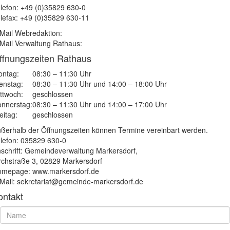
lefon: +49 (0)35829 630-0
lefax: +49 (0)35829 630-11
Mail Webredaktion:
Mail Verwaltung Rathaus:
ffnungszeiten Rathaus
ntag:
08:30 – 11:30 Uhr
enstag:
08:30 – 11:30 Uhr und 14:00 – 18:00 Uhr
ttwoch:
geschlossen
nnerstag:
08:30 – 11:30 Uhr und 14:00 – 17:00 Uhr
eitag:
geschlossen
ßerhalb der Öffnungszeiten können Termine vereinbart werden.
lefon: 035829 630-0
schrift: Gemeindeverwaltung Markersdorf,
rchstraße 3, 02829 Markersdorf
mepage: www.markersdorf.de
Mail: sekretariat@gemeinde-markersdorf.de
ontakt