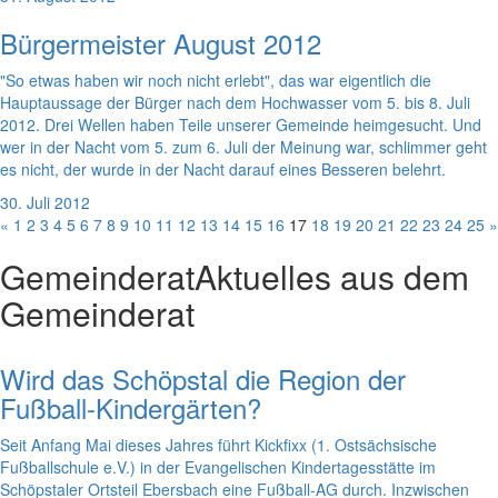
Bürgermeister August 2012
"So etwas haben wir noch nicht erlebt", das war eigentlich die
Hauptaussage der Bürger nach dem Hochwasser vom 5. bis 8. Juli
2012. Drei Wellen haben Teile unserer Gemeinde heimgesucht. Und
wer in der Nacht vom 5. zum 6. Juli der Meinung war, schlimmer geht
es nicht, der wurde in der Nacht darauf eines Besseren belehrt.
30. Juli 2012
«
1
2
3
4
5
6
7
8
9
10
11
12
13
14
15
16
17
18
19
20
21
22
23
24
25
»
Gemeinderat
Aktuelles aus dem
Gemeinderat
Wird das Schöpstal die Region der
Fußball-Kindergärten?
Seit Anfang Mai dieses Jahres führt Kickfixx (1. Ostsächsische
Fußballschule e.V.) in der Evangelischen Kindertagesstätte im
Schöpstaler Ortsteil Ebersbach eine Fußball-AG durch. Inzwischen