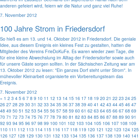
anderen gefeiert wird, feiern wir die Natur und ganz viel Ruhe!
7. November 2012
100 Jahre Strom in Friedersdorf
So hieß es am 13. und 14. Oktober 2012 in Friedersdorf. Die geniale
Idee, aus diesem Ereignis ein kleines Fest zu gestalten, hatten die
Mitglieder des Vereins FrieDoKuFe. Es waren wieder zwei Tage, die
für eine kleine Abwechslung im Alltag der Friedersdorfer sowie auch
für unsere Gäste sorgen sollten. In der Sächsischen Zeitung war am
13. Oktober 2012 zu lesen: "Ein ganzes Dorf steht unter Strom". In
mühevoller Kleinarbeit organisierte ein Vorbereitungsteam das
Ereignis.
7. November 2012
«
1
2
3
4
5
6
7
8
9
10
11
12
13
14
15
16
17
18
19
20
21
22
23
24
25
26
27
28
29
30
31
32
33
34
35
36
37
38
39
40
41
42
43
44
45
46
47
48
49
50
51
52
53
54
55
56
57
58
59
60
61
62
63
64
65
66
67
68
69
70
71
72
73
74
75
76
77
78
79
80
81
82
83
84
85
86
87
88
89
90
91
92
93
94
95
96
97
98
99
100
101
102
103
104
105
106
107
108
109
110
111
112
113
114
115
116
117
118
119
120
121
122
123
124
125
126
127
128
129
130
131
132
133
134
135
136
137
138
139
140
141