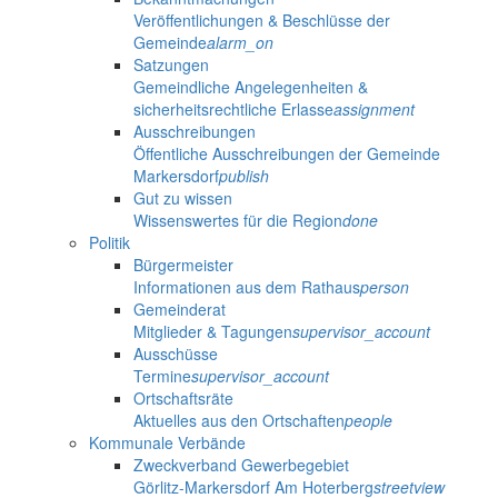
Veröffentlichungen & Beschlüsse der
Gemeinde
alarm_on
Satzungen
Gemeindliche Angelegenheiten &
sicherheitsrechtliche Erlasse
assignment
Ausschreibungen
Öffentliche Ausschreibungen der Gemeinde
Markersdorf
publish
Gut zu wissen
Wissenswertes für die Region
done
Politik
Bürgermeister
Informationen aus dem Rathaus
person
Gemeinderat
Mitglieder & Tagungen
supervisor_account
Ausschüsse
Termine
supervisor_account
Ortschaftsräte
Aktuelles aus den Ortschaften
people
Kommunale Verbände
Zweckverband Gewerbegebiet
Görlitz-Markersdorf Am Hoterberg
streetview