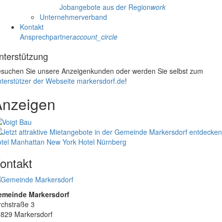
Jobangebote aus der Region
work
Unternehmerverband
Kontakt
Ansprechpartner
account_circle
nterstützung
suchen Sie unsere Anzeigenkunden oder werden Sie selbst zum
terstützer der Webseite markersdorf.de
!
Anzeigen
tel Manhattan New York
Hotel Nürnberg
ontakt
emeinde Markersdorf
rchstraße 3
829 Markersdorf