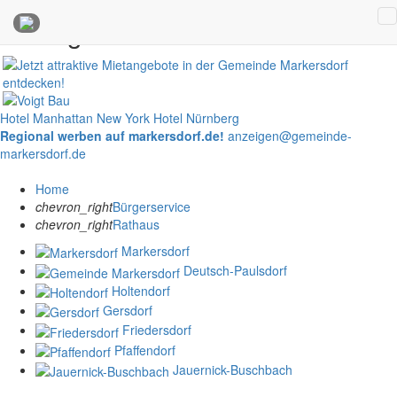
Anzeigen
Hotel Manhattan New York
Hotel Nürnberg
Regional werben auf markersdorf.de!
anzeigen@gemeinde-
markersdorf.de
Home
chevron_right
Bürgerservice
chevron_right
Rathaus
Markersdorf
Deutsch-Paulsdorf
Holtendorf
Gersdorf
Friedersdorf
Pfaffendorf
Jauernick-Buschbach