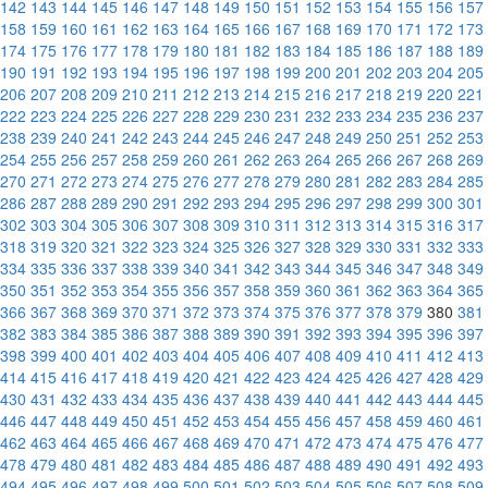
142
143
144
145
146
147
148
149
150
151
152
153
154
155
156
157
158
159
160
161
162
163
164
165
166
167
168
169
170
171
172
173
174
175
176
177
178
179
180
181
182
183
184
185
186
187
188
189
190
191
192
193
194
195
196
197
198
199
200
201
202
203
204
205
206
207
208
209
210
211
212
213
214
215
216
217
218
219
220
221
222
223
224
225
226
227
228
229
230
231
232
233
234
235
236
237
238
239
240
241
242
243
244
245
246
247
248
249
250
251
252
253
254
255
256
257
258
259
260
261
262
263
264
265
266
267
268
269
270
271
272
273
274
275
276
277
278
279
280
281
282
283
284
285
286
287
288
289
290
291
292
293
294
295
296
297
298
299
300
301
302
303
304
305
306
307
308
309
310
311
312
313
314
315
316
317
318
319
320
321
322
323
324
325
326
327
328
329
330
331
332
333
334
335
336
337
338
339
340
341
342
343
344
345
346
347
348
349
350
351
352
353
354
355
356
357
358
359
360
361
362
363
364
365
366
367
368
369
370
371
372
373
374
375
376
377
378
379
380
381
382
383
384
385
386
387
388
389
390
391
392
393
394
395
396
397
398
399
400
401
402
403
404
405
406
407
408
409
410
411
412
413
414
415
416
417
418
419
420
421
422
423
424
425
426
427
428
429
430
431
432
433
434
435
436
437
438
439
440
441
442
443
444
445
446
447
448
449
450
451
452
453
454
455
456
457
458
459
460
461
462
463
464
465
466
467
468
469
470
471
472
473
474
475
476
477
478
479
480
481
482
483
484
485
486
487
488
489
490
491
492
493
494
495
496
497
498
499
500
501
502
503
504
505
506
507
508
509