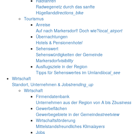
Radfahren
Radwegenetz durch das sanfte
Hügelland
directions_bike
Tourismus
Anreise
Auf nach Markersdorf! Doch wie?
local_airport
Übernachtungen
Hotels & Pensionen
hotel
Sehenswert
Sehenswürdigkeiten der Gemeinde
Markersdorf
visibility
Ausflugsziele in der Region
Tipps für Sehenswertes im Umland
local_see
Wirtschaft
Standort, Unternehmen & Jobs
trending_up
Wirtschaft
Firmendatenbank
Unternehmen aus der Region von A bis Z
business
Gewerbeflächen
Gewerbegebiete in der Gemeinde
streetview
Wirtschaftsförderung
Mittelstandsfreundliches Klima
layers
Jobs