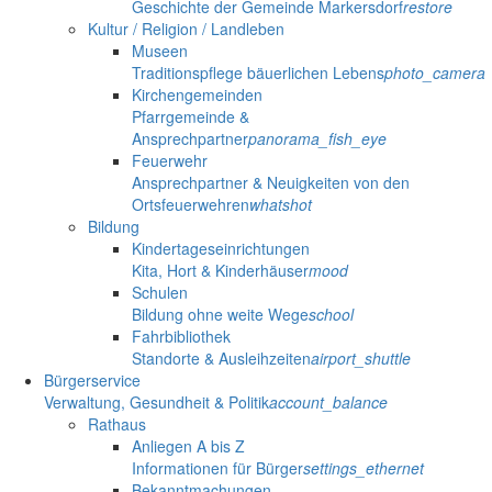
Geschichte der Gemeinde Markersdorf
restore
Kultur / Religion / Landleben
Museen
Traditionspflege bäuerlichen Lebens
photo_camera
Kirchengemeinden
Pfarrgemeinde &
Ansprechpartner
panorama_fish_eye
Feuerwehr
Ansprechpartner & Neuigkeiten von den
Ortsfeuerwehren
whatshot
Bildung
Kindertageseinrichtungen
Kita, Hort & Kinderhäuser
mood
Schulen
Bildung ohne weite Wege
school
Fahrbibliothek
Standorte & Ausleihzeiten
airport_shuttle
Bürgerservice
Verwaltung, Gesundheit & Politik
account_balance
Rathaus
Anliegen A bis Z
Informationen für Bürger
settings_ethernet
Bekanntmachungen