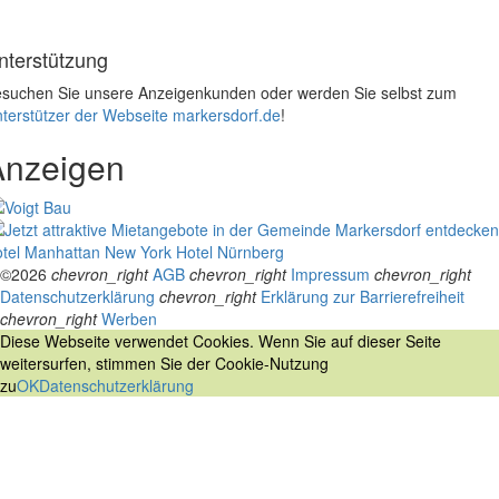
nterstützung
suchen Sie unsere Anzeigenkunden oder werden Sie selbst zum
terstützer der Webseite markersdorf.de
!
Anzeigen
tel Manhattan New York
Hotel Nürnberg
©2026
chevron_right
AGB
chevron_right
Impressum
chevron_right
Datenschutzerklärung
chevron_right
Erklärung zur Barrierefreiheit
chevron_right
Werben
Diese Webseite verwendet Cookies. Wenn Sie auf dieser Seite
weitersurfen, stimmen Sie der Cookie-Nutzung
zu
OK
Datenschutzerklärung