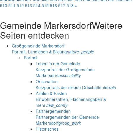
510
511
512
513
514
515
516
517
518
»
Gemeinde Markersdorf
Weitere
Seiten entdecken
Großgemeinde Markersdorf
Portrait, Landleben & Bildung
nature_people
Portrait
Leben in der Gemeinde
Kurzportrait der Großgemeinde
Markersdorf
accessibility
Ortschaften
Kurzportraits der sieben Ortschaften
terrain
Zahlen & Fakten
Einwohnerzahlen, Flächenangaben &
mehr
view_comfy
Partnergemeinden
Partnergemeinden der Gemeinde
Markersdorf
group_work
Historisches