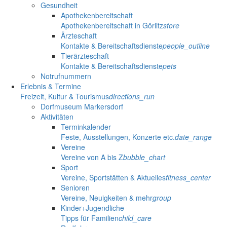
Gesundheit
Apothekenbereitschaft
Apothekenbereitschaft in Görlitz
store
Ärzteschaft
Kontakte & Bereitschaftsdienste
people_outline
Tierärzteschaft
Kontakte & Bereitschaftsdienste
pets
Notrufnummern
Erlebnis & Termine
Freizeit, Kultur & Tourismus
directions_run
Dorfmuseum Markersdorf
Aktivitäten
Terminkalender
Feste, Ausstellungen, Konzerte etc.
date_range
Vereine
Vereine von A bis Z
bubble_chart
Sport
Vereine, Sportstätten & Aktuelles
fitness_center
Senioren
Vereine, Neuigkeiten & mehr
group
Kinder+Jugendliche
Tipps für Familien
child_care