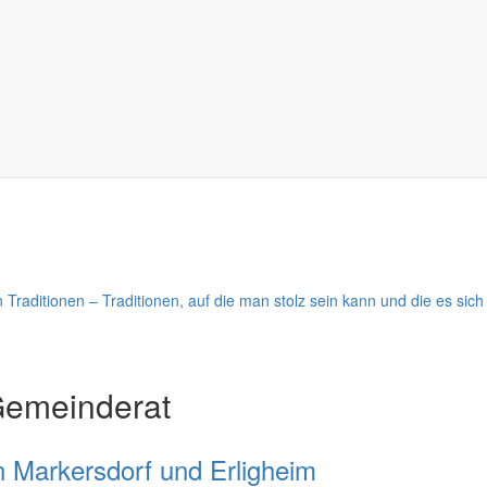
t das Coronavirus alle anderen Themen. Er dankt allen, die angesicht
ter Thomas Knack vom Sturmtief "Sabine" auf die Politik und schließli
aditionen – Traditionen, auf die man stolz sein kann und die es sich
Gemeinderat
 Markersdorf und Erligheim