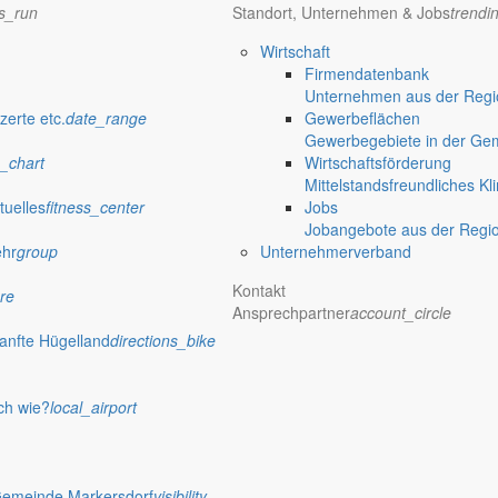
ns_run
Standort, Unternehmen & Jobs
trendi
ister Thomas Knack. Auch die gute wirtschaftliche Entwicklung in Ma
Wirtschaft
Firmendatenbank
Unternehmen aus der Regio
zerte etc.
date_range
Gewerbeflächen
Gewerbegebiete in der Ge
rtstag. Nichts war geplant – und dennoch war er von diesem Tag überw
_chart
Wirtschaftsförderung
Mittelstandsfreundliches Kl
tuelles
fitness_center
Jobs
Jobangebote aus der Regi
ehr
group
Unternehmerverband
Kontakt
re
 Schulbeginn und ein Projekt des Schöpsboten ein, der vorstellen will
Ansprechpartner
account_circle
anfte Hügelland
directions_bike
ch wie?
local_airport
et Bürgermeister Thomas Knack seinen Beitrag für August, in dem er sic
Gemeinde Markersdorf
visibility