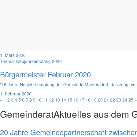
Im Statement von Bürgermeister Thomas Knack für April 2020 überlager
1. April 2020
Bauanfragen bescheinigen: Markersdorf ist attraktiv
Bürgermeister März 2020
In seinem Statement im Monat März kommt der Markersdorfer Bürgermeis
1. März 2020
Thema: Neujahrsempfang 2020
Bürgermeister Februar 2020
"16 Jahre Neujahrsempfang der Gemeinde Markersdorf, das zeugt von Tr
1. Februar 2020
«
1
2
3
4
5
6
7
8
9
10
11
12
13
14
15
16
17
18
19
20
21
22
23
24
25
»
Gemeinderat
Aktuelles aus dem 
20 Jahre Gemeindepartnerschaft zwischen