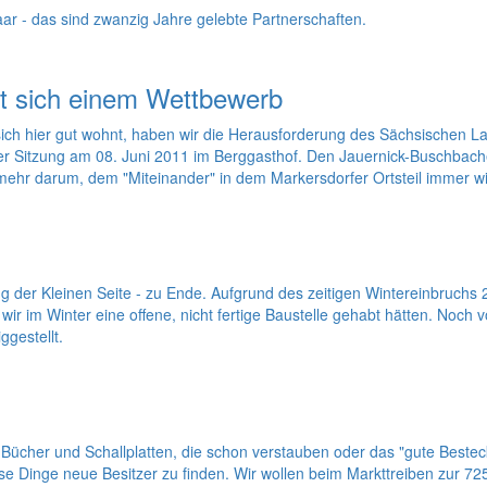
Paar - das sind zwanzig Jahre gelebte Partnerschaften.
lt sich einem Wettbewerb
sich hier gut wohnt, haben wir die Herausforderung des Sächsischen 
der Sitzung am 08. Juni 2011 im Berggasthof. Den Jauernick-Buschbache
ehr darum, dem "Miteinander" in dem Markersdorfer Ortsteil immer wi
dung der Kleinen Seite - zu Ende. Aufgrund des zeitigen Wintereinbru
 wir im Winter eine offene, nicht fertige Baustelle gehabt hätten. Noc
gestellt.
 Bücher und Schallplatten, die schon verstauben oder das "gute Bestec
iese Dinge neue Besitzer zu finden. Wir wollen beim Markttreiben zur 72