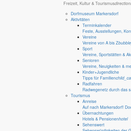
Freizeit, Kultur & Tourismus
directio
Die Corona-Pandemie bestimmt das monatliche Statement von Bürgerme
Dorfmuseum Markersdorf
1. November 2020
Aktivitäten
Wenn es mir besser gehen würde, wäre es nicht auszuhalten
Terminkalender
Bürgermeister Oktober 2020
Feste, Ausstellungen, Kon
Vereine
Der Markersdorfer Bürgermeister Thomas Knack feierte seinen 60. Gebu
Vereine von A bis Z
bubble
Sport
1. Oktober 2020
Vereine, Sportstätten & Ak
Schulstandort weiter gestärkt
Senioren
Vereine, Neuigkeiten & m
Bürgermeister September 2020
Kinder+Jugendliche
Tipps für Familien
child_ca
In seinem aktuellen Statement geht Bürgermeister Thomas Knack auf den
Radfahren
1. September 2020
Radwegenetz durch das s
Dank an alle Erzieher
Tourismus
Anreise
Bürgermeister August 2020
Auf nach Markersdorf! Do
Übernachtungen
Mit einer Geschichte darüber, was man in einer Kita erleben kann, leit
Hotels & Pensionen
hotel
Sehenswert
1. August 2020
Sehenswürdigkeiten der 
Urlaub in Markersdorf