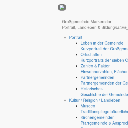
Anzeigen
Großgemeinde Markersdorf
Portrait, Landleben & Bildung
nature
Hotel Manhattan New York
Hotel Nürnberg
Portrait
Regional werben auf markersdorf.de!
anzeigen@gemeinde-markers
Leben in der Gemeinde
Kurzportrait der Großgem
Home
Ortschaften
chevron_right
Bürgerservice
Kurzportraits der sieben 
chevron_right
Rathaus
Zahlen & Fakten
Markersdorf
Einwohnerzahlen, Fläche
Deutsch-Paulsdorf
Partnergemeinden
Holtendorf
Partnergemeinden der Ge
Gersdorf
Historisches
Geschichte der Gemeinde
Friedersdorf
Kultur / Religion / Landleben
Pfaffendorf
Museen
Jauernick-Buschbach
Traditionspflege bäuerlic
Kirchengemeinden
Rathaus
Pfarrgemeinde & Ansprec