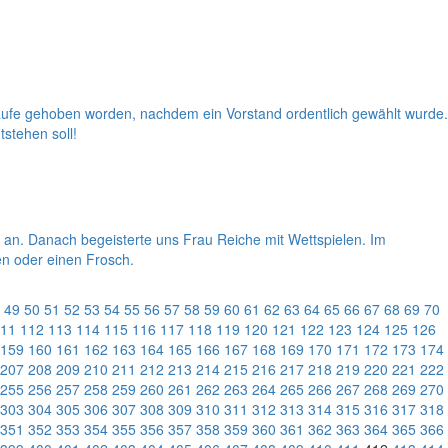
Taufe gehoben worden, nachdem ein Vorstand ordentlich gewählt wurde.
tstehen soll!
e an. Danach begeisterte uns Frau Reiche mit Wettspielen. Im
en oder einen Frosch.
49
50
51
52
53
54
55
56
57
58
59
60
61
62
63
64
65
66
67
68
69
70
11
112
113
114
115
116
117
118
119
120
121
122
123
124
125
126
159
160
161
162
163
164
165
166
167
168
169
170
171
172
173
174
207
208
209
210
211
212
213
214
215
216
217
218
219
220
221
222
255
256
257
258
259
260
261
262
263
264
265
266
267
268
269
270
303
304
305
306
307
308
309
310
311
312
313
314
315
316
317
318
351
352
353
354
355
356
357
358
359
360
361
362
363
364
365
366