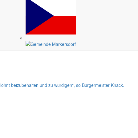
s der Schließung von Schule und Kitas Verständnis aufbringen.
ch das, was in der Großgemeinde vor Ort wirklich wichtig ist.
 lohnt beizubehalten und zu würdigen", so Bürgermeister Knack.