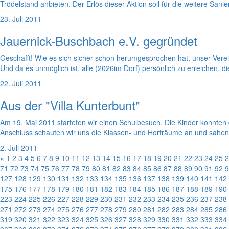
Trödelstand anbieten. Der Erlös dieser Aktion soll für die weitere San
23. Juli 2011
Jauernick-Buschbach e.V. gegründet
Geschafft! Wie es sich sicher schon herumgesprochen hat, unser Vere
Und da es unmöglich ist, alle (2026im Dorf) persönlich zu erreichen, dies
22. Juli 2011
Aus der "Villa Kunterbunt"
Am 19. Mai 2011 starteten wir einen Schulbesuch. Die Kinder konnten 
Anschluss schauten wir uns die Klassen- und Horträume an und sahen
2. Juli 2011
«
1
2
3
4
5
6
7
8
9
10
11
12
13
14
15
16
17
18
19
20
21
22
23
24
25
2
71
72
73
74
75
76
77
78
79
80
81
82
83
84
85
86
87
88
89
90
91
92
9
127
128
129
130
131
132
133
134
135
136
137
138
139
140
141
142
175
176
177
178
179
180
181
182
183
184
185
186
187
188
189
190
223
224
225
226
227
228
229
230
231
232
233
234
235
236
237
238
271
272
273
274
275
276
277
278
279
280
281
282
283
284
285
286
319
320
321
322
323
324
325
326
327
328
329
330
331
332
333
334