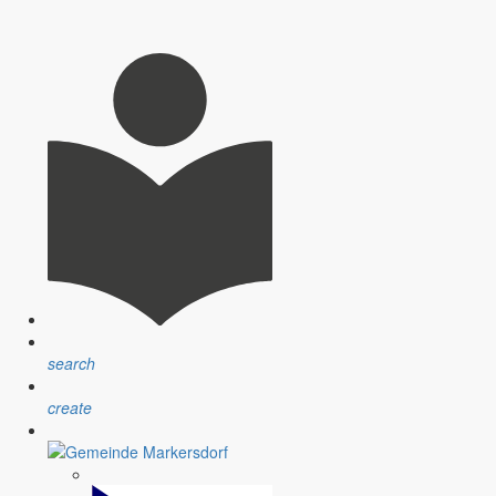
rge galt und gilt der Kinderbetreuung, so Bürgermeister Knack.
n, berichtet Bürgermeister Thomas Knack in seinem monatlichen
search
feuer können nicht stattfinden – dazu weitere Informationen.
create