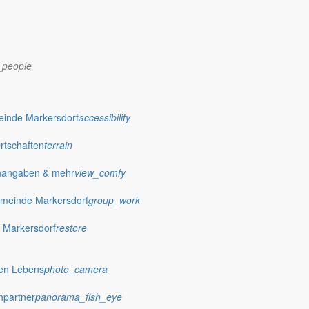
_people
dorf.de
einde Markersdorf
accessibility
Ortschaften
terrain
nangaben & mehr
view_comfy
meinde Markersdorf
group_work
 Markersdorf
restore
hen Lebens
photo_camera
hpartner
panorama_fish_eye