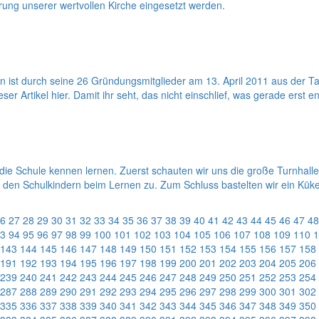
ierung unserer wertvollen Kirche eingesetzt werden.
in ist durch seine 26 Gründungsmitglieder am 13. April 2011 aus der 
er Artikel hier. Damit ihr seht, das nicht einschlief, was gerade erst en
die Schule kennen lernen. Zuerst schauten wir uns die große Turnhall
 den Schulkindern beim Lernen zu. Zum Schluss bastelten wir ein Kük
6
27
28
29
30
31
32
33
34
35
36
37
38
39
40
41
42
43
44
45
46
47
48
3
94
95
96
97
98
99
100
101
102
103
104
105
106
107
108
109
110
1
143
144
145
146
147
148
149
150
151
152
153
154
155
156
157
158
191
192
193
194
195
196
197
198
199
200
201
202
203
204
205
206
239
240
241
242
243
244
245
246
247
248
249
250
251
252
253
254
287
288
289
290
291
292
293
294
295
296
297
298
299
300
301
302
335
336
337
338
339
340
341
342
343
344
345
346
347
348
349
350