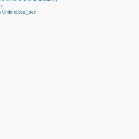
n
im Umland
local_see
n Alltag vieler Menschen ein, auch im Rathaus Markersdorf. Größte So
Auswirkungen auch das Markersdorfer Rathaus weiterhin beschäftige
tatement des Bürgermeisters für Mai 2020. Hintergrund: Die Brauchtums