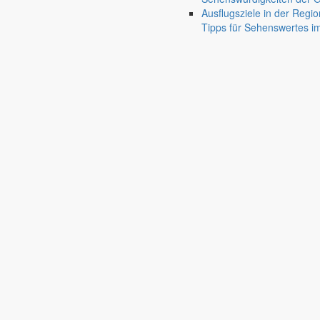
Ausflugsziele in der Regio
Bürgermeister Juli 2020
Tipps für Sehenswertes 
Noch greift die Vorsorge gegen eine ausufernde Corona-Pandemie in de
1. Juli 2020
Corona, Kindertag und Pfingsten
Bürgermeister Juni 2020
Wie die Maßnahmen gegen Ansteckungen mit dem Coronavirus und die 
Beitrag.
1. Juni 2020
Dank und Zuspruch
Bürgermeister Mai 2020
Ungewöhnlich eher als gewöhnlich veröffentlicht markersdorf.de das S
18. April 2020
Corona-Pandemie bewältigen
Bürgermeister April 2020