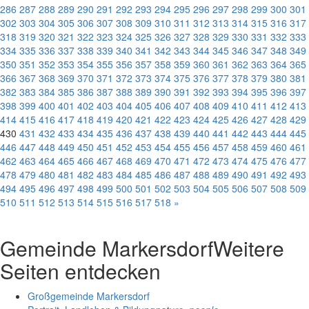
286
287
288
289
290
291
292
293
294
295
296
297
298
299
300
301
302
303
304
305
306
307
308
309
310
311
312
313
314
315
316
317
318
319
320
321
322
323
324
325
326
327
328
329
330
331
332
333
334
335
336
337
338
339
340
341
342
343
344
345
346
347
348
349
350
351
352
353
354
355
356
357
358
359
360
361
362
363
364
365
366
367
368
369
370
371
372
373
374
375
376
377
378
379
380
381
382
383
384
385
386
387
388
389
390
391
392
393
394
395
396
397
398
399
400
401
402
403
404
405
406
407
408
409
410
411
412
413
414
415
416
417
418
419
420
421
422
423
424
425
426
427
428
429
430
431
432
433
434
435
436
437
438
439
440
441
442
443
444
445
446
447
448
449
450
451
452
453
454
455
456
457
458
459
460
461
462
463
464
465
466
467
468
469
470
471
472
473
474
475
476
477
478
479
480
481
482
483
484
485
486
487
488
489
490
491
492
493
494
495
496
497
498
499
500
501
502
503
504
505
506
507
508
509
510
511
512
513
514
515
516
517
518
»
Gemeinde Markersdorf
Weitere
Seiten entdecken
Großgemeinde Markersdorf