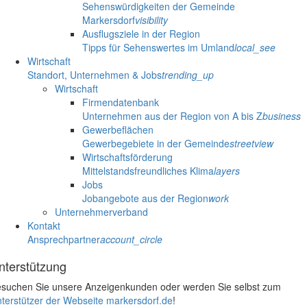
Sehenswürdigkeiten der Gemeinde
Markersdorf
visibility
Ausflugsziele in der Region
Tipps für Sehenswertes im Umland
local_see
Wirtschaft
Standort, Unternehmen & Jobs
trending_up
Wirtschaft
Firmendatenbank
Unternehmen aus der Region von A bis Z
business
Gewerbeflächen
Gewerbegebiete in der Gemeinde
streetview
Wirtschaftsförderung
Mittelstandsfreundliches Klima
layers
Jobs
Jobangebote aus der Region
work
Unternehmerverband
Kontakt
Ansprechpartner
account_circle
nterstützung
suchen Sie unsere Anzeigenkunden oder werden Sie selbst zum
terstützer der Webseite markersdorf.de
!