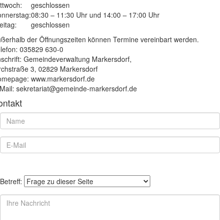
ttwoch:
geschlossen
nnerstag:
08:30 – 11:30 Uhr und 14:00 – 17:00 Uhr
eitag:
geschlossen
ßerhalb der Öffnungszeiten können Termine vereinbart werden.
lefon: 035829 630-0
schrift: Gemeindeverwaltung Markersdorf,
rchstraße 3, 02829 Markersdorf
mepage: www.markersdorf.de
Mail: sekretariat@gemeinde-markersdorf.de
ontakt
Betreff: