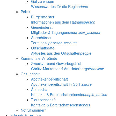
Gut zu wissen
Wissenswertes für die Region
done
Politik
Bürgermeister
Informationen aus dem Rathaus
person
Gemeinderat
Mitglieder & Tagungen
supervisor_account
Ausschüsse
Termine
supervisor_account
Ortschaftsräte
Aktuelles aus den Ortschaften
people
Kommunale Verbände
Zweckverband Gewerbegebiet
Görlitz-Markersdorf Am Hoterberg
streetview
Gesundheit
Apothekenbereitschaft
Apothekenbereitschaft in Görlitz
store
Ärzteschaft
Kontakte & Bereitschaftsdienste
people_outline
Tierärzteschaft
Kontakte & Bereitschaftsdienste
pets
Notrufnummern
Erlebnis & Termine