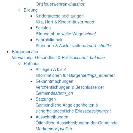
Ortsfeuerwehren
whatshot
Bildung
Kindertageseinrichtungen
Kita, Hort & Kinderhäuser
mood
Schulen
Bildung ohne weite Wege
school
Fahrbibliothek
Standorte & Ausleihzeiten
airport_shuttle
Bürgerservice
Verwaltung, Gesundheit & Politik
account_balance
Rathaus
Anliegen A bis Z
Informationen für Bürger
settings_ethernet
Bekanntmachungen
Veröffentlichungen & Beschlüsse der
Gemeinde
alarm_on
Satzungen
Gemeindliche Angelegenheiten &
sicherheitsrechtliche Erlasse
assignment
Ausschreibungen
Öffentliche Ausschreibungen der Gemeinde
Markersdorf
publish