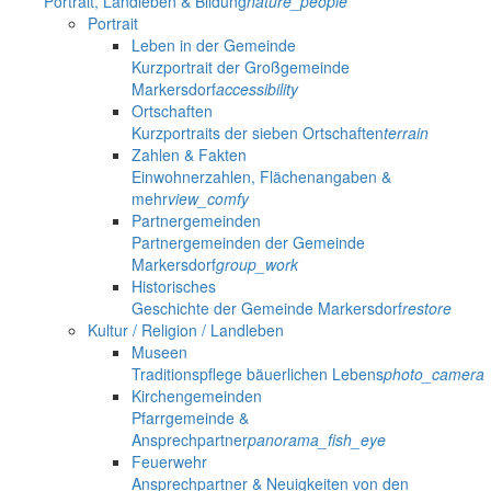
Portrait, Landleben & Bildung
nature_people
Portrait
Leben in der Gemeinde
Kurzportrait der Großgemeinde
Markersdorf
accessibility
Ortschaften
Kurzportraits der sieben Ortschaften
terrain
Zahlen & Fakten
Einwohnerzahlen, Flächenangaben &
mehr
view_comfy
Partnergemeinden
Partnergemeinden der Gemeinde
Markersdorf
group_work
Historisches
Geschichte der Gemeinde Markersdorf
restore
Kultur / Religion / Landleben
Museen
Traditionspflege bäuerlichen Lebens
photo_camera
Kirchengemeinden
Pfarrgemeinde &
Ansprechpartner
panorama_fish_eye
Feuerwehr
Ansprechpartner & Neuigkeiten von den