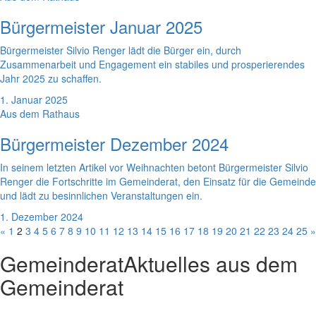
Bürgermeister Januar 2025
Bürgermeister Silvio Renger lädt die Bürger ein, durch
Zusammenarbeit und Engagement ein stabiles und prosperierendes
Jahr 2025 zu schaffen.
1. Januar 2025
Aus dem Rathaus
Bürgermeister Dezember 2024
In seinem letzten Artikel vor Weihnachten betont Bürgermeister Silvio
Renger die Fortschritte im Gemeinderat, den Einsatz für die Gemeinde
und lädt zu besinnlichen Veranstaltungen ein.
1. Dezember 2024
«
1
2
3
4
5
6
7
8
9
10
11
12
13
14
15
16
17
18
19
20
21
22
23
24
25
»
Gemeinderat
Aktuelles aus dem
Gemeinderat