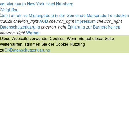
tel Manhattan New York
Hotel Nürnberg
©2026
chevron_right
AGB
chevron_right
Impressum
chevron_right
Datenschutzerklärung
chevron_right
Erklärung zur Barrierefreiheit
chevron_right
Werben
Diese Webseite verwendet Cookies. Wenn Sie auf dieser Seite
weitersurfen, stimmen Sie der Cookie-Nutzung
zu
OK
Datenschutzerklärung