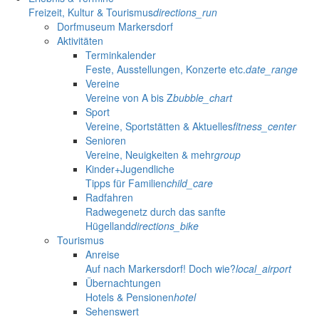
Freizeit, Kultur & Tourismus
directions_run
Dorfmuseum Markersdorf
Aktivitäten
Terminkalender
Feste, Ausstellungen, Konzerte etc.
date_range
Vereine
Vereine von A bis Z
bubble_chart
Sport
Vereine, Sportstätten & Aktuelles
fitness_center
Senioren
Vereine, Neuigkeiten & mehr
group
Kinder+Jugendliche
Tipps für Familien
child_care
Radfahren
Radwegenetz durch das sanfte
Hügelland
directions_bike
Tourismus
Anreise
Auf nach Markersdorf! Doch wie?
local_airport
Übernachtungen
Hotels & Pensionen
hotel
Sehenswert