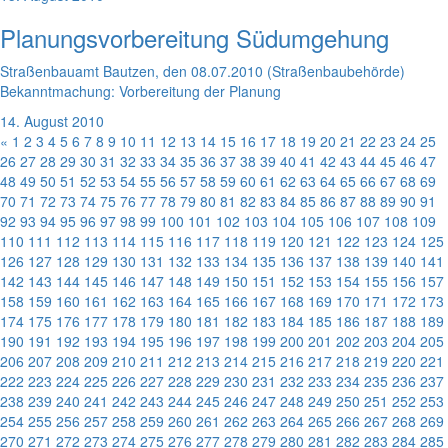
Planungsvorbereitung Südumgehung
Straßenbauamt Bautzen, den 08.07.2010 (Straßenbaubehörde)
Bekanntmachung: Vorbereitung der Planung
14. August 2010
«
1
2
3
4
5
6
7
8
9
10
11
12
13
14
15
16
17
18
19
20
21
22
23
24
25
26
27
28
29
30
31
32
33
34
35
36
37
38
39
40
41
42
43
44
45
46
47
48
49
50
51
52
53
54
55
56
57
58
59
60
61
62
63
64
65
66
67
68
69
70
71
72
73
74
75
76
77
78
79
80
81
82
83
84
85
86
87
88
89
90
91
92
93
94
95
96
97
98
99
100
101
102
103
104
105
106
107
108
109
110
111
112
113
114
115
116
117
118
119
120
121
122
123
124
125
126
127
128
129
130
131
132
133
134
135
136
137
138
139
140
141
142
143
144
145
146
147
148
149
150
151
152
153
154
155
156
157
158
159
160
161
162
163
164
165
166
167
168
169
170
171
172
173
174
175
176
177
178
179
180
181
182
183
184
185
186
187
188
189
190
191
192
193
194
195
196
197
198
199
200
201
202
203
204
205
206
207
208
209
210
211
212
213
214
215
216
217
218
219
220
221
222
223
224
225
226
227
228
229
230
231
232
233
234
235
236
237
238
239
240
241
242
243
244
245
246
247
248
249
250
251
252
253
254
255
256
257
258
259
260
261
262
263
264
265
266
267
268
269
270
271
272
273
274
275
276
277
278
279
280
281
282
283
284
285