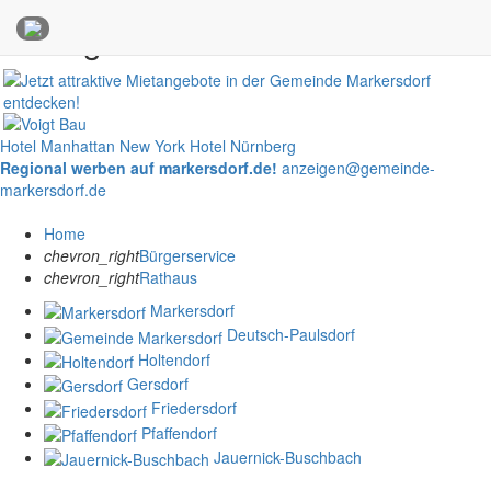
Anzeigen
Hotel Manhattan New York
Hotel Nürnberg
Regional werben auf markersdorf.de!
anzeigen@gemeinde-
markersdorf.de
Home
chevron_right
Bürgerservice
chevron_right
Rathaus
Markersdorf
Deutsch-Paulsdorf
Holtendorf
Gersdorf
Friedersdorf
Pfaffendorf
Jauernick-Buschbach