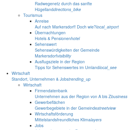
Radwegenetz durch das sanfte
Hügelland
directions_bike
Tourismus
Anreise
Auf nach Markersdorf! Doch wie?
local_airport
Übernachtungen
Hotels & Pensionen
hotel
Sehenswert
Sehenswürdigkeiten der Gemeinde
Markersdorf
visibility
Ausflugsziele in der Region
Tipps für Sehenswertes im Umland
local_see
Wirtschaft
Standort, Unternehmen & Jobs
trending_up
Wirtschaft
Firmendatenbank
Unternehmen aus der Region von A bis Z
business
Gewerbeflächen
Gewerbegebiete in der Gemeinde
streetview
Wirtschaftsförderung
Mittelstandsfreundliches Klima
layers
Jobs