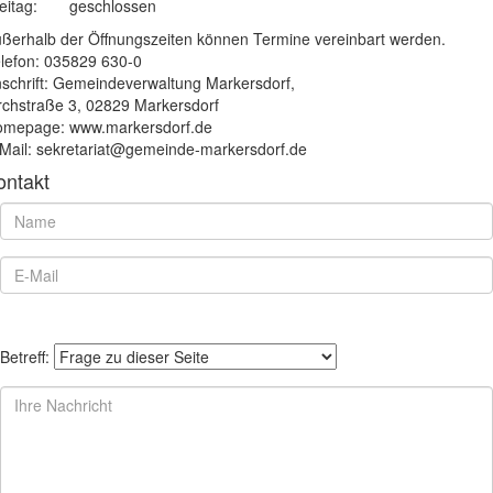
eitag:
geschlossen
ßerhalb der Öffnungszeiten können Termine vereinbart werden.
lefon: 035829 630-0
schrift: Gemeindeverwaltung Markersdorf,
rchstraße 3, 02829 Markersdorf
mepage: www.markersdorf.de
Mail: sekretariat@gemeinde-markersdorf.de
ontakt
Betreff: