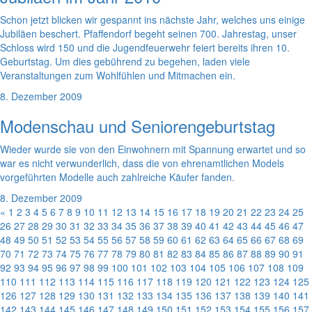
Schon jetzt blicken wir gespannt ins nächste Jahr, welches uns einige
Jubiläen beschert. Pfaffendorf begeht seinen 700. Jahrestag, unser
Schloss wird 150 und die Jugendfeuerwehr feiert bereits ihren 10.
Geburtstag. Um dies gebührend zu begehen, laden viele
Veranstaltungen zum Wohlfühlen und Mitmachen ein.
8. Dezember 2009
Modenschau und Seniorengeburtstag
Wieder wurde sie von den Einwohnern mit Spannung erwartet und so
war es nicht verwunderlich, dass die von ehrenamtlichen Models
vorgeführten Modelle auch zahlreiche Käufer fanden.
8. Dezember 2009
«
1
2
3
4
5
6
7
8
9
10
11
12
13
14
15
16
17
18
19
20
21
22
23
24
25
26
27
28
29
30
31
32
33
34
35
36
37
38
39
40
41
42
43
44
45
46
47
48
49
50
51
52
53
54
55
56
57
58
59
60
61
62
63
64
65
66
67
68
69
70
71
72
73
74
75
76
77
78
79
80
81
82
83
84
85
86
87
88
89
90
91
92
93
94
95
96
97
98
99
100
101
102
103
104
105
106
107
108
109
110
111
112
113
114
115
116
117
118
119
120
121
122
123
124
125
126
127
128
129
130
131
132
133
134
135
136
137
138
139
140
141
142
143
144
145
146
147
148
149
150
151
152
153
154
155
156
157