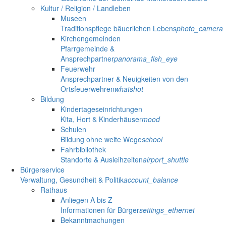
Kultur / Religion / Landleben
Museen
Traditionspflege bäuerlichen Lebens
photo_camera
Kirchengemeinden
Pfarrgemeinde &
Ansprechpartner
panorama_fish_eye
Feuerwehr
Ansprechpartner & Neuigkeiten von den
Ortsfeuerwehren
whatshot
Bildung
Kindertageseinrichtungen
Kita, Hort & Kinderhäuser
mood
Schulen
Bildung ohne weite Wege
school
Fahrbibliothek
Standorte & Ausleihzeiten
airport_shuttle
Bürgerservice
Verwaltung, Gesundheit & Politik
account_balance
Rathaus
Anliegen A bis Z
Informationen für Bürger
settings_ethernet
Bekanntmachungen