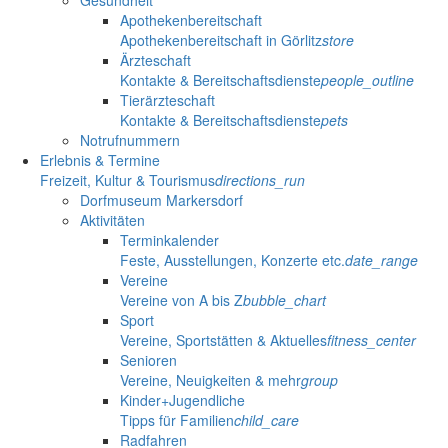
Gesundheit
Apothekenbereitschaft
Apothekenbereitschaft in Görlitz
store
Ärzteschaft
Kontakte & Bereitschaftsdienste
people_outline
Tierärzteschaft
Kontakte & Bereitschaftsdienste
pets
Notrufnummern
Erlebnis & Termine
Freizeit, Kultur & Tourismus
directions_run
Dorfmuseum Markersdorf
Aktivitäten
Terminkalender
Feste, Ausstellungen, Konzerte etc.
date_range
Vereine
Vereine von A bis Z
bubble_chart
Sport
Vereine, Sportstätten & Aktuelles
fitness_center
Senioren
Vereine, Neuigkeiten & mehr
group
Kinder+Jugendliche
Tipps für Familien
child_care
Radfahren