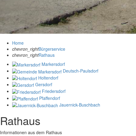
Home
chevron_right
Bürgerservice
chevron_right
Rathaus
Markersdorf
Deutsch-Paulsdorf
Holtendorf
Gersdorf
Friedersdorf
Pfaffendorf
Jauernick-Buschbach
Rathaus
Informationen aus dem Rathaus