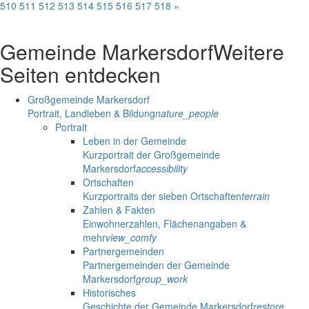
510
511
512
513
514
515
516
517
518
»
Gemeinde Markersdorf
Weitere
Seiten entdecken
Großgemeinde Markersdorf
Portrait, Landleben & Bildung
nature_people
Portrait
Leben in der Gemeinde
Kurzportrait der Großgemeinde
Markersdorf
accessibility
Ortschaften
Kurzportraits der sieben Ortschaften
terrain
Zahlen & Fakten
Einwohnerzahlen, Flächenangaben &
mehr
view_comfy
Partnergemeinden
Partnergemeinden der Gemeinde
Markersdorf
group_work
Historisches
Geschichte der Gemeinde Markersdorf
restore