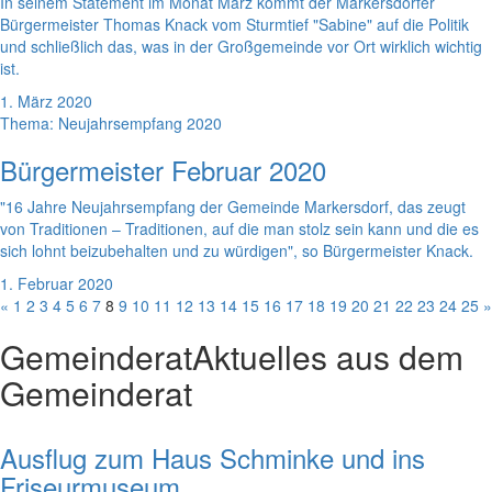
In seinem Statement im Monat März kommt der Markersdorfer
Bürgermeister Thomas Knack vom Sturmtief "Sabine" auf die Politik
und schließlich das, was in der Großgemeinde vor Ort wirklich wichtig
ist.
1. März 2020
Thema: Neujahrsempfang 2020
Bürgermeister Februar 2020
"16 Jahre Neujahrsempfang der Gemeinde Markersdorf, das zeugt
von Traditionen – Traditionen, auf die man stolz sein kann und die es
sich lohnt beizubehalten und zu würdigen", so Bürgermeister Knack.
1. Februar 2020
«
1
2
3
4
5
6
7
8
9
10
11
12
13
14
15
16
17
18
19
20
21
22
23
24
25
»
Gemeinderat
Aktuelles aus dem
Gemeinderat
Ausflug zum Haus Schminke und ins
Friseurmuseum