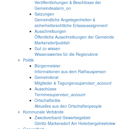
Veröffentlichungen & Beschlüsse der
Gemeinde
alarm_on
Satzungen
Gemeindliche Angelegenheiten &
sicherheitsrechtliche Erlasse
assignment
Ausschreibungen
Öffentliche Ausschreibungen der Gemeinde
Markersdorf
publish
Gut zu wissen
Wissenswertes für die Region
done
Politik
Bürgermeister
Informationen aus dem Rathaus
person
Gemeinderat
Mitglieder & Tagungen
supervisor_account
Ausschüsse
Termine
supervisor_account
Ortschaftsräte
Aktuelles aus den Ortschaften
people
Kommunale Verbände
Zweckverband Gewerbegebiet
Görlitz-Markersdorf Am Hoterberg
streetview