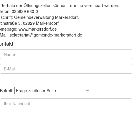
ßerhalb der Öffnungszeiten können Termine vereinbart werden.
lefon: 035829 630-0
schrift: Gemeindeverwaltung Markersdorf,
rchstraße 3, 02829 Markersdorf
mepage: www.markersdorf.de
Mail: sekretariat@gemeinde-markersdorf.de
ontakt
Betreff: