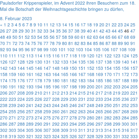
Paulsdorfer Krippenspieler, im Advent 2022 ihren Besuchern zum 18.
Mal die Botschaft der Weihnachtsgeschichte bringen zu dürfen,
8. Februar 2023
«
1
2
3
4
5
6
7
8
9
10
11
12
13
14
15
16
17
18
19
20
21
22
23
24
25
26
27
28
29
30
31
32
33
34
35
36
37
38
39
40
41
42
43
44
45
46
47
48
49
50
51
52
53
54
55
56
57
58
59
60
61
62
63
64
65
66
67
68
69
70
71
72
73
74
75
76
77
78
79
80
81
82
83
84
85
86
87
88
89
90
91
92
93
94
95
96
97
98
99
100
101
102
103
104
105
106
107
108
109
110
111
112
113
114
115
116
117
118
119
120
121
122
123
124
125
126
127
128
129
130
131
132
133
134
135
136
137
138
139
140
141
142
143
144
145
146
147
148
149
150
151
152
153
154
155
156
157
158
159
160
161
162
163
164
165
166
167
168
169
170
171
172
173
174
175
176
177
178
179
180
181
182
183
184
185
186
187
188
189
190
191
192
193
194
195
196
197
198
199
200
201
202
203
204
205
206
207
208
209
210
211
212
213
214
215
216
217
218
219
220
221
222
223
224
225
226
227
228
229
230
231
232
233
234
235
236
237
238
239
240
241
242
243
244
245
246
247
248
249
250
251
252
253
254
255
256
257
258
259
260
261
262
263
264
265
266
267
268
269
270
271
272
273
274
275
276
277
278
279
280
281
282
283
284
285
286
287
288
289
290
291
292
293
294
295
296
297
298
299
300
301
302
303
304
305
306
307
308
309
310
311
312
313
314
315
316
317
318
319
320
321
322
323
324
325
326
327
328
329
330
331
332
333