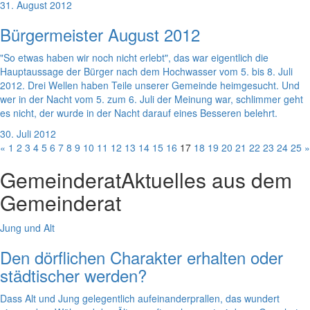
31. August 2012
Bürgermeister August 2012
"So etwas haben wir noch nicht erlebt", das war eigentlich die
Hauptaussage der Bürger nach dem Hochwasser vom 5. bis 8. Juli
2012. Drei Wellen haben Teile unserer Gemeinde heimgesucht. Und
wer in der Nacht vom 5. zum 6. Juli der Meinung war, schlimmer geht
es nicht, der wurde in der Nacht darauf eines Besseren belehrt.
30. Juli 2012
«
1
2
3
4
5
6
7
8
9
10
11
12
13
14
15
16
17
18
19
20
21
22
23
24
25
»
Gemeinderat
Aktuelles aus dem
Gemeinderat
Jung und Alt
Den dörflichen Charakter erhalten oder
städtischer werden?
Dass Alt und Jung gelegentlich aufeinanderprallen, das wundert