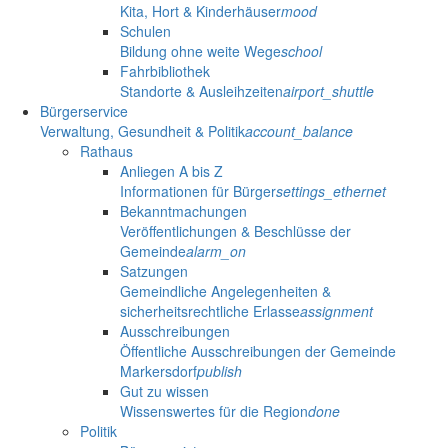
Kita, Hort & Kinderhäuser
mood
Schulen
Bildung ohne weite Wege
school
Fahrbibliothek
Standorte & Ausleihzeiten
airport_shuttle
Bürgerservice
Verwaltung, Gesundheit & Politik
account_balance
Rathaus
Anliegen A bis Z
Informationen für Bürger
settings_ethernet
Bekanntmachungen
Veröffentlichungen & Beschlüsse der
Gemeinde
alarm_on
Satzungen
Gemeindliche Angelegenheiten &
sicherheitsrechtliche Erlasse
assignment
Ausschreibungen
Öffentliche Ausschreibungen der Gemeinde
Markersdorf
publish
Gut zu wissen
Wissenswertes für die Region
done
Politik