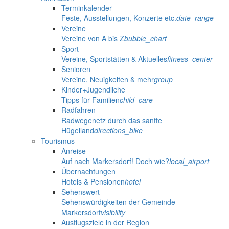
Terminkalender
Feste, Ausstellungen, Konzerte etc.
date_range
Vereine
Vereine von A bis Z
bubble_chart
Sport
Vereine, Sportstätten & Aktuelles
fitness_center
Senioren
Vereine, Neuigkeiten & mehr
group
Kinder+Jugendliche
Tipps für Familien
child_care
Radfahren
Radwegenetz durch das sanfte
Hügelland
directions_bike
Tourismus
Anreise
Auf nach Markersdorf! Doch wie?
local_airport
Übernachtungen
Hotels & Pensionen
hotel
Sehenswert
Sehenswürdigkeiten der Gemeinde
Markersdorf
visibility
Ausflugsziele in der Region