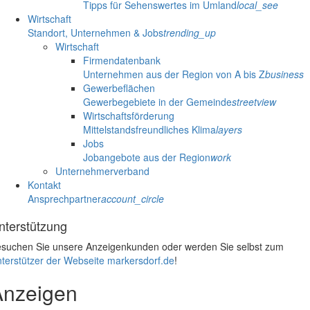
Tipps für Sehenswertes im Umland
local_see
Wirtschaft
Standort, Unternehmen & Jobs
trending_up
Wirtschaft
Firmendatenbank
Unternehmen aus der Region von A bis Z
business
Gewerbeflächen
Gewerbegebiete in der Gemeinde
streetview
Wirtschaftsförderung
Mittelstandsfreundliches Klima
layers
Jobs
Jobangebote aus der Region
work
Unternehmerverband
Kontakt
Ansprechpartner
account_circle
nterstützung
suchen Sie unsere Anzeigenkunden oder werden Sie selbst zum
terstützer der Webseite markersdorf.de
!
Anzeigen