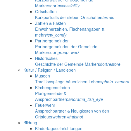
Markersdorf
accessibility
Ortschaften
Kurzportraits der sieben Ortschaften
terrain
Zahlen & Fakten
Einwohnerzahlen, Flächenangaben &
mehr
view_comfy
Partnergemeinden
Partnergemeinden der Gemeinde
Markersdorf
group_work
Historisches
Geschichte der Gemeinde Markersdorf
restore
Kultur / Religion / Landleben
Museen
Traditionspflege bäuerlichen Lebens
photo_camera
Kirchengemeinden
Pfarrgemeinde &
Ansprechpartner
panorama_fish_eye
Feuerwehr
Ansprechpartner & Neuigkeiten von den
Ortsfeuerwehren
whatshot
Bildung
Kindertageseinrichtungen