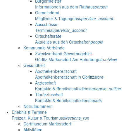
Bürgermeister
Informationen aus dem Rathaus
person
Gemeinderat
Mitglieder & Tagungen
supervisor_account
Ausschüsse
Termine
supervisor_account
Ortschaftsräte
Aktuelles aus den Ortschaften
people
Kommunale Verbände
Zweckverband Gewerbegebiet
Görlitz-Markersdorf Am Hoterberg
streetview
Gesundheit
Apothekenbereitschaft
Apothekenbereitschaft in Görlitz
store
Ärzteschaft
Kontakte & Bereitschaftsdienste
people_outline
Tierärzteschaft
Kontakte & Bereitschaftsdienste
pets
Notrufnummern
Erlebnis & Termine
Freizeit, Kultur & Tourismus
directions_run
Dorfmuseum Markersdorf
Aktivitäten