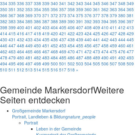
334
335
336
337
338
339
340
341
342
343
344
345
346
347
348
349
350
351
352
353
354
355
356
357
358
359
360
361
362
363
364
365
366
367
368
369
370
371
372
373
374
375
376
377
378
379
380
381
382
383
384
385
386
387
388
389
390
391
392
393
394
395
396
397
398
399
400
401
402
403
404
405
406
407
408
409
410
411
412
413
414
415
416
417
418
419
420
421
422
423
424
425
426
427
428
429
430
431
432
433
434
435
436
437
438
439
440
441
442
443
444
445
446
447
448
449
450
451
452
453
454
455
456
457
458
459
460
461
462
463
464
465
466
467
468
469
470
471
472
473
474
475
476
477
478
479
480
481
482
483
484
485
486
487
488
489
490
491
492
493
494
495
496
497
498
499
500
501
502
503
504
505
506
507
508
509
510
511
512
513
514
515
516
517
518
»
Gemeinde Markersdorf
Weitere
Seiten entdecken
Großgemeinde Markersdorf
Portrait, Landleben & Bildung
nature_people
Portrait
Leben in der Gemeinde
Kurzportrait der Großgemeinde