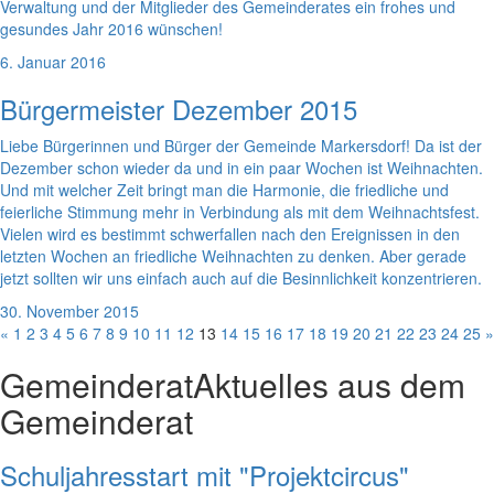
Verwaltung und der Mitglieder des Gemeinderates ein frohes und
gesundes Jahr 2016 wünschen!
6. Januar 2016
Bürgermeister Dezember 2015
Liebe Bürgerinnen und Bürger der Gemeinde Markersdorf! Da ist der
Dezember schon wieder da und in ein paar Wochen ist Weihnachten.
Und mit welcher Zeit bringt man die Harmonie, die friedliche und
feierliche Stimmung mehr in Verbindung als mit dem Weihnachtsfest.
Vielen wird es bestimmt schwerfallen nach den Ereignissen in den
letzten Wochen an friedliche Weihnachten zu denken. Aber gerade
jetzt sollten wir uns einfach auch auf die Besinnlichkeit konzentrieren.
30. November 2015
«
1
2
3
4
5
6
7
8
9
10
11
12
13
14
15
16
17
18
19
20
21
22
23
24
25
»
Gemeinderat
Aktuelles aus dem
Gemeinderat
Schuljahresstart mit "Projektcircus"