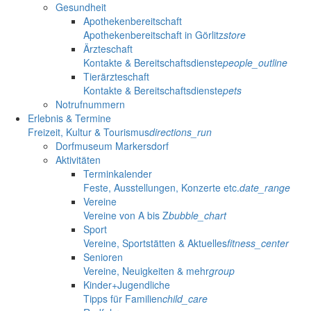
Gesundheit
Apothekenbereitschaft
Apothekenbereitschaft in Görlitz
store
Ärzteschaft
Kontakte & Bereitschaftsdienste
people_outline
Tierärzteschaft
Kontakte & Bereitschaftsdienste
pets
Notrufnummern
Erlebnis & Termine
Freizeit, Kultur & Tourismus
directions_run
Dorfmuseum Markersdorf
Aktivitäten
Terminkalender
Feste, Ausstellungen, Konzerte etc.
date_range
Vereine
Vereine von A bis Z
bubble_chart
Sport
Vereine, Sportstätten & Aktuelles
fitness_center
Senioren
Vereine, Neuigkeiten & mehr
group
Kinder+Jugendliche
Tipps für Familien
child_care