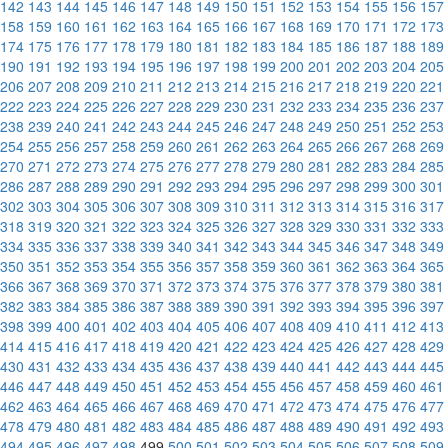
142
143
144
145
146
147
148
149
150
151
152
153
154
155
156
157
158
159
160
161
162
163
164
165
166
167
168
169
170
171
172
173
174
175
176
177
178
179
180
181
182
183
184
185
186
187
188
189
190
191
192
193
194
195
196
197
198
199
200
201
202
203
204
205
206
207
208
209
210
211
212
213
214
215
216
217
218
219
220
221
222
223
224
225
226
227
228
229
230
231
232
233
234
235
236
237
238
239
240
241
242
243
244
245
246
247
248
249
250
251
252
253
254
255
256
257
258
259
260
261
262
263
264
265
266
267
268
269
270
271
272
273
274
275
276
277
278
279
280
281
282
283
284
285
286
287
288
289
290
291
292
293
294
295
296
297
298
299
300
301
302
303
304
305
306
307
308
309
310
311
312
313
314
315
316
317
318
319
320
321
322
323
324
325
326
327
328
329
330
331
332
333
334
335
336
337
338
339
340
341
342
343
344
345
346
347
348
349
350
351
352
353
354
355
356
357
358
359
360
361
362
363
364
365
366
367
368
369
370
371
372
373
374
375
376
377
378
379
380
381
382
383
384
385
386
387
388
389
390
391
392
393
394
395
396
397
398
399
400
401
402
403
404
405
406
407
408
409
410
411
412
413
414
415
416
417
418
419
420
421
422
423
424
425
426
427
428
429
430
431
432
433
434
435
436
437
438
439
440
441
442
443
444
445
446
447
448
449
450
451
452
453
454
455
456
457
458
459
460
461
462
463
464
465
466
467
468
469
470
471
472
473
474
475
476
477
478
479
480
481
482
483
484
485
486
487
488
489
490
491
492
493
494
495
496
497
498
499
500
501
502
503
504
505
506
507
508
509