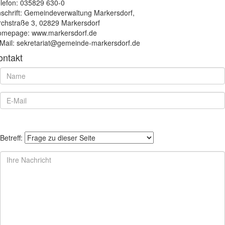
lefon: 035829 630-0
schrift: Gemeindeverwaltung Markersdorf,
rchstraße 3, 02829 Markersdorf
mepage: www.markersdorf.de
Mail: sekretariat@gemeinde-markersdorf.de
ontakt
Betreff: