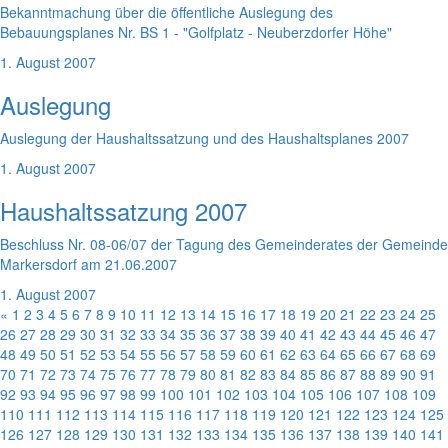
Bekanntmachung über die öffentliche Auslegung des
Bebauungsplanes Nr. BS 1 - "Golfplatz - Neuberzdorfer Höhe"
1. August 2007
Auslegung
Auslegung der Haushaltssatzung und des Haushaltsplanes 2007
1. August 2007
Haushaltssatzung 2007
Beschluss Nr. 08-06/07 der Tagung des Gemeinderates der Gemeinde
Markersdorf am 21.06.2007
1. August 2007
«
1
2
3
4
5
6
7
8
9
10
11
12
13
14
15
16
17
18
19
20
21
22
23
24
25
26
27
28
29
30
31
32
33
34
35
36
37
38
39
40
41
42
43
44
45
46
47
48
49
50
51
52
53
54
55
56
57
58
59
60
61
62
63
64
65
66
67
68
69
70
71
72
73
74
75
76
77
78
79
80
81
82
83
84
85
86
87
88
89
90
91
92
93
94
95
96
97
98
99
100
101
102
103
104
105
106
107
108
109
110
111
112
113
114
115
116
117
118
119
120
121
122
123
124
125
126
127
128
129
130
131
132
133
134
135
136
137
138
139
140
141