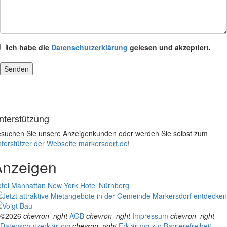
Ich habe die
Datenschutzerklärung
gelesen und akzeptiert.
nterstützung
suchen Sie unsere Anzeigenkunden oder werden Sie selbst zum
terstützer der Webseite markersdorf.de
!
Anzeigen
tel Manhattan New York
Hotel Nürnberg
©2026
chevron_right
AGB
chevron_right
Impressum
chevron_right
Datenschutzerklärung
chevron_right
Erklärung zur Barrierefreiheit