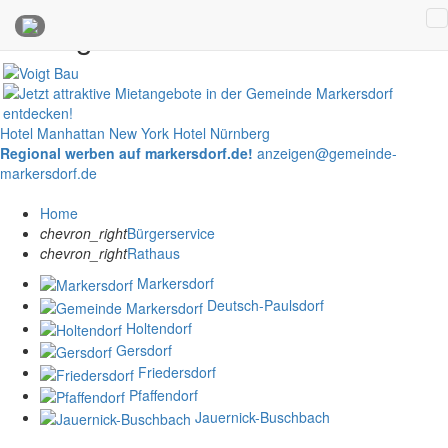
Anzeigen
Hotel Manhattan New York
Hotel Nürnberg
Regional werben auf markersdorf.de!
anzeigen@gemeinde-
markersdorf.de
Home
chevron_right
Bürgerservice
chevron_right
Rathaus
Markersdorf
Deutsch-Paulsdorf
Holtendorf
Gersdorf
Friedersdorf
Pfaffendorf
Jauernick-Buschbach