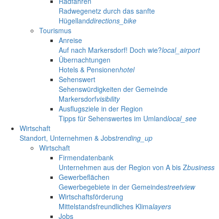
Radfahren
Radwegenetz durch das sanfte
Hügelland
directions_bike
Tourismus
Anreise
Auf nach Markersdorf! Doch wie?
local_airport
Übernachtungen
Hotels & Pensionen
hotel
Sehenswert
Sehenswürdigkeiten der Gemeinde
Markersdorf
visibility
Ausflugsziele in der Region
Tipps für Sehenswertes im Umland
local_see
Wirtschaft
Standort, Unternehmen & Jobs
trending_up
Wirtschaft
Firmendatenbank
Unternehmen aus der Region von A bis Z
business
Gewerbeflächen
Gewerbegebiete in der Gemeinde
streetview
Wirtschaftsförderung
Mittelstandsfreundliches Klima
layers
Jobs