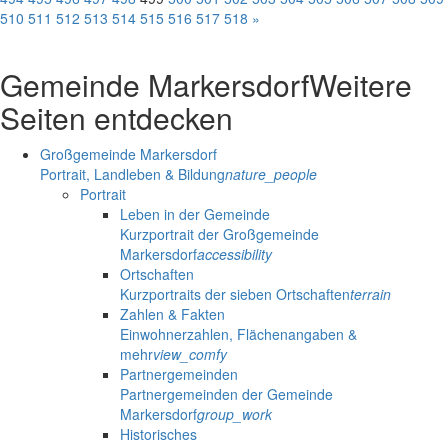
510
511
512
513
514
515
516
517
518
»
Gemeinde Markersdorf
Weitere
Seiten entdecken
Großgemeinde Markersdorf
Portrait, Landleben & Bildung
nature_people
Portrait
Leben in der Gemeinde
Kurzportrait der Großgemeinde
Markersdorf
accessibility
Ortschaften
Kurzportraits der sieben Ortschaften
terrain
Zahlen & Fakten
Einwohnerzahlen, Flächenangaben &
mehr
view_comfy
Partnergemeinden
Partnergemeinden der Gemeinde
Markersdorf
group_work
Historisches