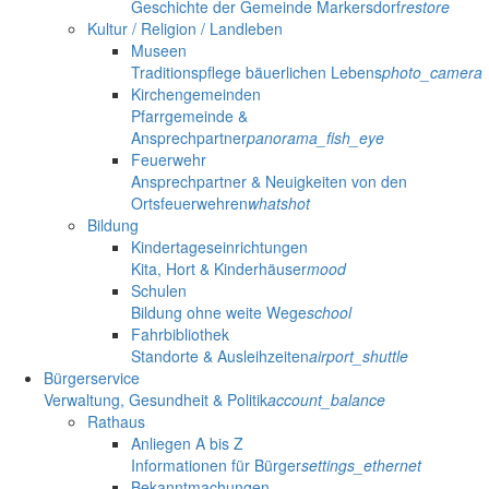
Geschichte der Gemeinde Markersdorf
restore
Kultur / Religion / Landleben
Museen
Traditionspflege bäuerlichen Lebens
photo_camera
Kirchengemeinden
Pfarrgemeinde &
Ansprechpartner
panorama_fish_eye
Feuerwehr
Ansprechpartner & Neuigkeiten von den
Ortsfeuerwehren
whatshot
Bildung
Kindertageseinrichtungen
Kita, Hort & Kinderhäuser
mood
Schulen
Bildung ohne weite Wege
school
Fahrbibliothek
Standorte & Ausleihzeiten
airport_shuttle
Bürgerservice
Verwaltung, Gesundheit & Politik
account_balance
Rathaus
Anliegen A bis Z
Informationen für Bürger
settings_ethernet
Bekanntmachungen