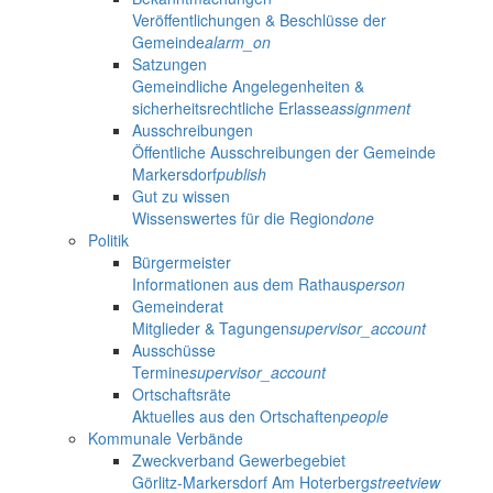
Veröffentlichungen & Beschlüsse der
Gemeinde
alarm_on
Satzungen
Gemeindliche Angelegenheiten &
sicherheitsrechtliche Erlasse
assignment
Ausschreibungen
Öffentliche Ausschreibungen der Gemeinde
Markersdorf
publish
Gut zu wissen
Wissenswertes für die Region
done
Politik
Bürgermeister
Informationen aus dem Rathaus
person
Gemeinderat
Mitglieder & Tagungen
supervisor_account
Ausschüsse
Termine
supervisor_account
Ortschaftsräte
Aktuelles aus den Ortschaften
people
Kommunale Verbände
Zweckverband Gewerbegebiet
Görlitz-Markersdorf Am Hoterberg
streetview