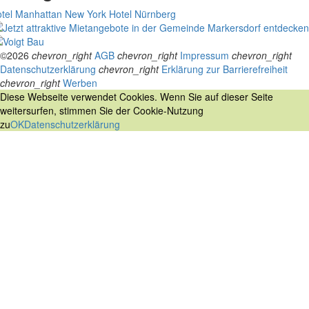
tel Manhattan New York
Hotel Nürnberg
©2026
chevron_right
AGB
chevron_right
Impressum
chevron_right
Datenschutzerklärung
chevron_right
Erklärung zur Barrierefreiheit
chevron_right
Werben
Diese Webseite verwendet Cookies. Wenn Sie auf dieser Seite
weitersurfen, stimmen Sie der Cookie-Nutzung
zu
OK
Datenschutzerklärung