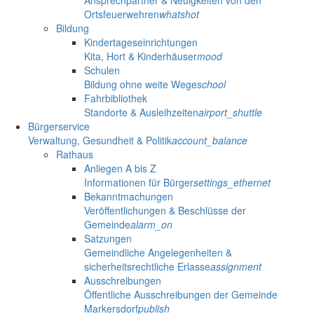
Ansprechpartner & Neuigkeiten von den
Ortsfeuerwehren
whatshot
Bildung
Kindertageseinrichtungen
Kita, Hort & Kinderhäuser
mood
Schulen
Bildung ohne weite Wege
school
Fahrbibliothek
Standorte & Ausleihzeiten
airport_shuttle
Bürgerservice
Verwaltung, Gesundheit & Politik
account_balance
Rathaus
Anliegen A bis Z
Informationen für Bürger
settings_ethernet
Bekanntmachungen
Veröffentlichungen & Beschlüsse der
Gemeinde
alarm_on
Satzungen
Gemeindliche Angelegenheiten &
sicherheitsrechtliche Erlasse
assignment
Ausschreibungen
Öffentliche Ausschreibungen der Gemeinde
Markersdorf
publish