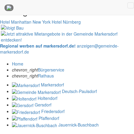
Anzeigen
Hotel Manhattan New York
Hotel Nürnberg
Regional werben auf markersdorf.de!
anzeigen@gemeinde-
markersdorf.de
Home
chevron_right
Bürgerservice
chevron_right
Rathaus
Markersdorf
Deutsch-Paulsdorf
Holtendorf
Gersdorf
Friedersdorf
Pfaffendorf
Jauernick-Buschbach