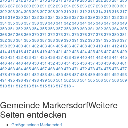
270
271
272
273
274
275
276
277
278
279
280
281
282
283
284
285
286
287
288
289
290
291
292
293
294
295
296
297
298
299
300
301
302
303
304
305
306
307
308
309
310
311
312
313
314
315
316
317
318
319
320
321
322
323
324
325
326
327
328
329
330
331
332
333
334
335
336
337
338
339
340
341
342
343
344
345
346
347
348
349
350
351
352
353
354
355
356
357
358
359
360
361
362
363
364
365
366
367
368
369
370
371
372
373
374
375
376
377
378
379
380
381
382
383
384
385
386
387
388
389
390
391
392
393
394
395
396
397
398
399
400
401
402
403
404
405
406
407
408
409
410
411
412
413
414
415
416
417
418
419
420
421
422
423
424
425
426
427
428
429
430
431
432
433
434
435
436
437
438
439
440
441
442
443
444
445
446
447
448
449
450
451
452
453
454
455
456
457
458
459
460
461
462
463
464
465
466
467
468
469
470
471
472
473
474
475
476
477
478
479
480
481
482
483
484
485
486
487
488
489
490
491
492
493
494
495
496
497
498
499
500
501
502
503
504
505
506
507
508
509
510
511
512
513
514
515
516
517
518
»
Gemeinde Markersdorf
Weitere
Seiten entdecken
Großgemeinde Markersdorf