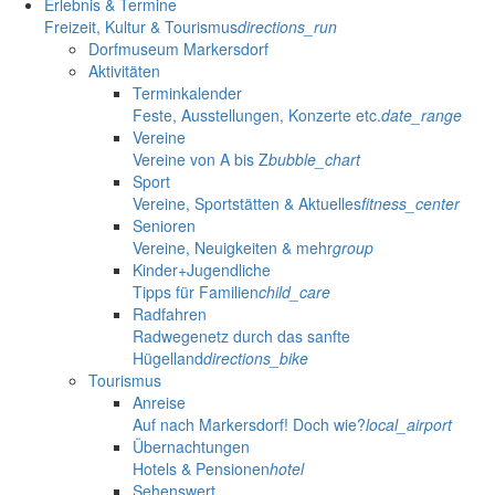
Erlebnis & Termine
Freizeit, Kultur & Tourismus
directions_run
Dorfmuseum Markersdorf
Aktivitäten
Terminkalender
Feste, Ausstellungen, Konzerte etc.
date_range
Vereine
Vereine von A bis Z
bubble_chart
Sport
Vereine, Sportstätten & Aktuelles
fitness_center
Senioren
Vereine, Neuigkeiten & mehr
group
Kinder+Jugendliche
Tipps für Familien
child_care
Radfahren
Radwegenetz durch das sanfte
Hügelland
directions_bike
Tourismus
Anreise
Auf nach Markersdorf! Doch wie?
local_airport
Übernachtungen
Hotels & Pensionen
hotel
Sehenswert