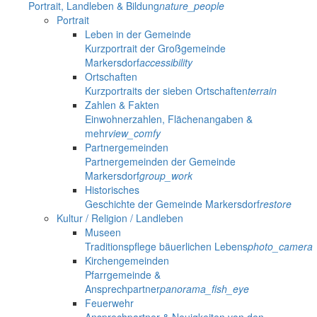
Portrait, Landleben & Bildung
nature_people
Portrait
Leben in der Gemeinde
Kurzportrait der Großgemeinde
Markersdorf
accessibility
Ortschaften
Kurzportraits der sieben Ortschaften
terrain
Zahlen & Fakten
Einwohnerzahlen, Flächenangaben &
mehr
view_comfy
Partnergemeinden
Partnergemeinden der Gemeinde
Markersdorf
group_work
Historisches
Geschichte der Gemeinde Markersdorf
restore
Kultur / Religion / Landleben
Museen
Traditionspflege bäuerlichen Lebens
photo_camera
Kirchengemeinden
Pfarrgemeinde &
Ansprechpartner
panorama_fish_eye
Feuerwehr