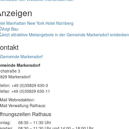
Anzeigen
tel Manhattan New York
Hotel Nürnberg
ontakt
emeinde Markersdorf
rchstraße 3
829 Markersdorf
lefon: +49 (0)35829 630-0
lefax: +49 (0)35829 630-11
Mail Webredaktion:
Mail Verwaltung Rathaus:
ffnungszeiten Rathaus
ntag:
08:30 – 11:30 Uhr
enstag:
08:30 – 11:30 Uhr und 14:00 – 18:00 Uhr