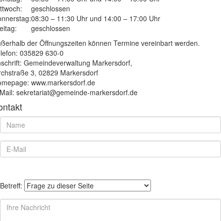
ttwoch:
geschlossen
nnerstag:
08:30 – 11:30 Uhr und 14:00 – 17:00 Uhr
eitag:
geschlossen
ßerhalb der Öffnungszeiten können Termine vereinbart werden.
lefon: 035829 630-0
schrift: Gemeindeverwaltung Markersdorf,
rchstraße 3, 02829 Markersdorf
mepage: www.markersdorf.de
Mail: sekretariat@gemeinde-markersdorf.de
ontakt
Betreff: