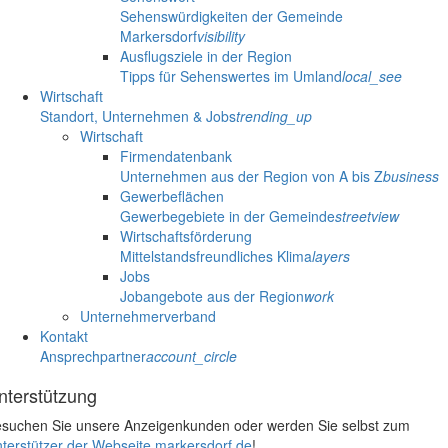
Sehenswürdigkeiten der Gemeinde
Markersdorf
visibility
Ausflugsziele in der Region
Tipps für Sehenswertes im Umland
local_see
Wirtschaft
Standort, Unternehmen & Jobs
trending_up
Wirtschaft
Firmendatenbank
Unternehmen aus der Region von A bis Z
business
Gewerbeflächen
Gewerbegebiete in der Gemeinde
streetview
Wirtschaftsförderung
Mittelstandsfreundliches Klima
layers
Jobs
Jobangebote aus der Region
work
Unternehmerverband
Kontakt
Ansprechpartner
account_circle
nterstützung
suchen Sie unsere Anzeigenkunden oder werden Sie selbst zum
terstützer der Webseite markersdorf.de
!