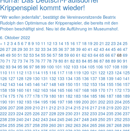
Krippenspiel kommt wieder!
"Wir wollen jedenfalls", bestätigt die Vereinsvorsitzende Beatrix
Rudolph den Optimismus der Krippenspieler, die bereits mit den
Proben beschäftigt sind. Neu ist die Aufführung im Museumshof.
6. Oktober 2022
«
1
2
3
4
5
6
7
8
9
10
11
12
13
14
15
16
17
18
19
20
21
22
23
24
25
26
27
28
29
30
31
32
33
34
35
36
37
38
39
40
41
42
43
44
45
46
47
48
49
50
51
52
53
54
55
56
57
58
59
60
61
62
63
64
65
66
67
68
69
70
71
72
73
74
75
76
77
78
79
80
81
82
83
84
85
86
87
88
89
90
91
92
93
94
95
96
97
98
99
100
101
102
103
104
105
106
107
108
109
110
111
112
113
114
115
116
117
118
119
120
121
122
123
124
125
126
127
128
129
130
131
132
133
134
135
136
137
138
139
140
141
142
143
144
145
146
147
148
149
150
151
152
153
154
155
156
157
158
159
160
161
162
163
164
165
166
167
168
169
170
171
172
173
174
175
176
177
178
179
180
181
182
183
184
185
186
187
188
189
190
191
192
193
194
195
196
197
198
199
200
201
202
203
204
205
206
207
208
209
210
211
212
213
214
215
216
217
218
219
220
221
222
223
224
225
226
227
228
229
230
231
232
233
234
235
236
237
238
239
240
241
242
243
244
245
246
247
248
249
250
251
252
253
254
255
256
257
258
259
260
261
262
263
264
265
266
267
268
269