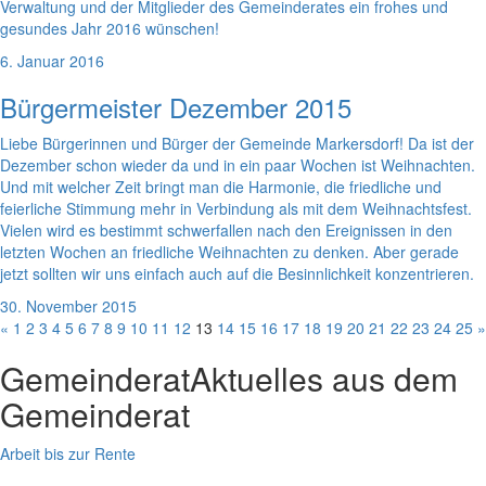
Verwaltung und der Mitglieder des Gemeinderates ein frohes und
gesundes Jahr 2016 wünschen!
6. Januar 2016
Bürgermeister Dezember 2015
Liebe Bürgerinnen und Bürger der Gemeinde Markersdorf! Da ist der
Dezember schon wieder da und in ein paar Wochen ist Weihnachten.
Und mit welcher Zeit bringt man die Harmonie, die friedliche und
feierliche Stimmung mehr in Verbindung als mit dem Weihnachtsfest.
Vielen wird es bestimmt schwerfallen nach den Ereignissen in den
letzten Wochen an friedliche Weihnachten zu denken. Aber gerade
jetzt sollten wir uns einfach auch auf die Besinnlichkeit konzentrieren.
30. November 2015
«
1
2
3
4
5
6
7
8
9
10
11
12
13
14
15
16
17
18
19
20
21
22
23
24
25
»
Gemeinderat
Aktuelles aus dem
Gemeinderat
Arbeit bis zur Rente