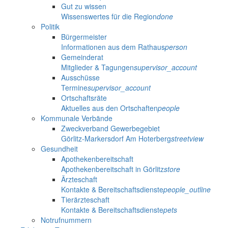
Gut zu wissen
Wissenswertes für die Region
done
Politik
Bürgermeister
Informationen aus dem Rathaus
person
Gemeinderat
Mitglieder & Tagungen
supervisor_account
Ausschüsse
Termine
supervisor_account
Ortschaftsräte
Aktuelles aus den Ortschaften
people
Kommunale Verbände
Zweckverband Gewerbegebiet
Görlitz-Markersdorf Am Hoterberg
streetview
Gesundheit
Apothekenbereitschaft
Apothekenbereitschaft in Görlitz
store
Ärzteschaft
Kontakte & Bereitschaftsdienste
people_outline
Tierärzteschaft
Kontakte & Bereitschaftsdienste
pets
Notrufnummern