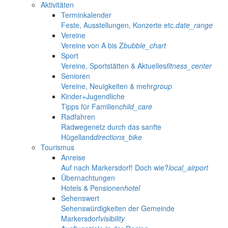
Aktivitäten
Terminkalender
Feste, Ausstellungen, Konzerte etc.
date_range
Vereine
Vereine von A bis Z
bubble_chart
Sport
Vereine, Sportstätten & Aktuelles
fitness_center
Senioren
Vereine, Neuigkeiten & mehr
group
Kinder+Jugendliche
Tipps für Familien
child_care
Radfahren
Radwegenetz durch das sanfte
Hügelland
directions_bike
Tourismus
Anreise
Auf nach Markersdorf! Doch wie?
local_airport
Übernachtungen
Hotels & Pensionen
hotel
Sehenswert
Sehenswürdigkeiten der Gemeinde
Markersdorf
visibility