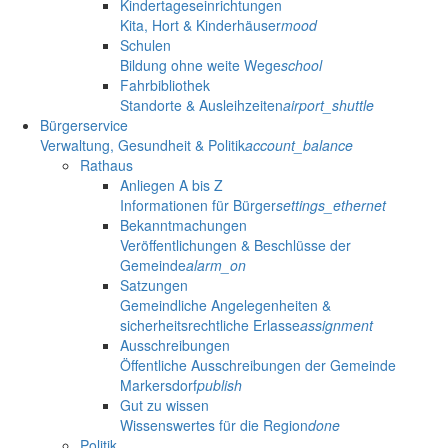
Kindertageseinrichtungen
Kita, Hort & Kinderhäuser
mood
Schulen
Bildung ohne weite Wege
school
Fahrbibliothek
Standorte & Ausleihzeiten
airport_shuttle
Bürgerservice
Verwaltung, Gesundheit & Politik
account_balance
Rathaus
Anliegen A bis Z
Informationen für Bürger
settings_ethernet
Bekanntmachungen
Veröffentlichungen & Beschlüsse der
Gemeinde
alarm_on
Satzungen
Gemeindliche Angelegenheiten &
sicherheitsrechtliche Erlasse
assignment
Ausschreibungen
Öffentliche Ausschreibungen der Gemeinde
Markersdorf
publish
Gut zu wissen
Wissenswertes für die Region
done
Politik