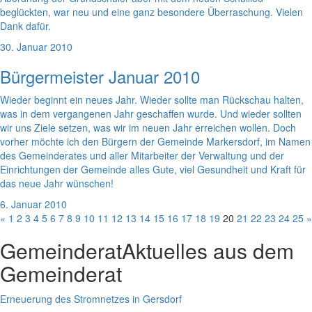
beglückten, war neu und eine ganz besondere Überraschung. Vielen
Dank dafür.
30. Januar 2010
Bürgermeister Januar 2010
Wieder beginnt ein neues Jahr. Wieder sollte man Rückschau halten,
was in dem vergangenen Jahr geschaffen wurde. Und wieder sollten
wir uns Ziele setzen, was wir im neuen Jahr erreichen wollen. Doch
vorher möchte ich den Bürgern der Gemeinde Markersdorf, im Namen
des Gemeinderates und aller Mitarbeiter der Verwaltung und der
Einrichtungen der Gemeinde alles Gute, viel Gesundheit und Kraft für
das neue Jahr wünschen!
6. Januar 2010
«
1
2
3
4
5
6
7
8
9
10
11
12
13
14
15
16
17
18
19
20
21
22
23
24
25
»
Gemeinderat
Aktuelles aus dem
Gemeinderat
Erneuerung des Stromnetzes in Gersdorf