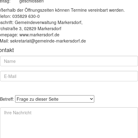
eitag:
geschlossen
ßerhalb der Öffnungszeiten können Termine vereinbart werden.
lefon: 035829 630-0
schrift: Gemeindeverwaltung Markersdorf,
rchstraße 3, 02829 Markersdorf
mepage: www.markersdorf.de
Mail: sekretariat@gemeinde-markersdorf.de
ontakt
Betreff: