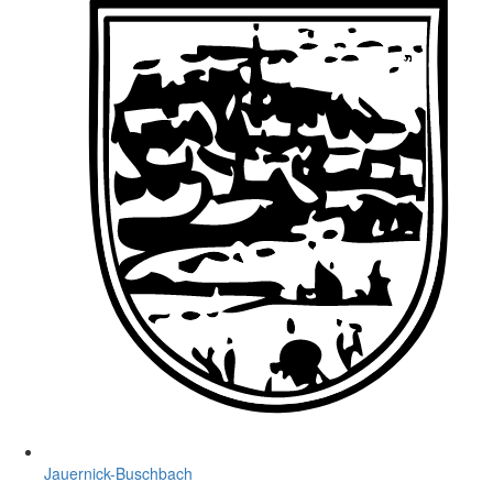
Jauernick-Buschbach