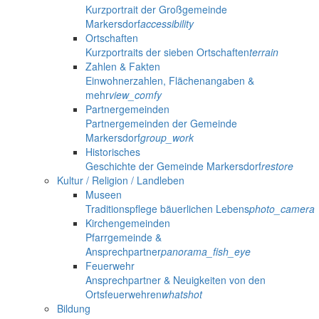
Kurzportrait der Großgemeinde
Markersdorf
accessibility
Ortschaften
Kurzportraits der sieben Ortschaften
terrain
Zahlen & Fakten
Einwohnerzahlen, Flächenangaben &
mehr
view_comfy
Partnergemeinden
Partnergemeinden der Gemeinde
Markersdorf
group_work
Historisches
Geschichte der Gemeinde Markersdorf
restore
Kultur / Religion / Landleben
Museen
Traditionspflege bäuerlichen Lebens
photo_camera
Kirchengemeinden
Pfarrgemeinde &
Ansprechpartner
panorama_fish_eye
Feuerwehr
Ansprechpartner & Neuigkeiten von den
Ortsfeuerwehren
whatshot
Bildung