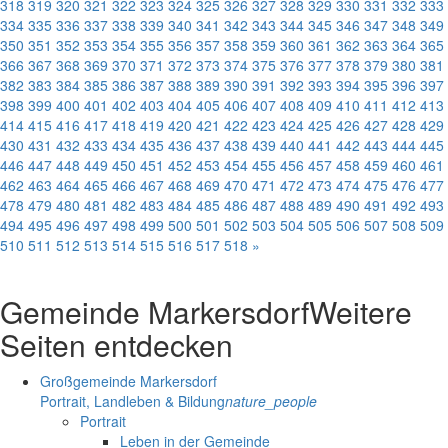
318
319
320
321
322
323
324
325
326
327
328
329
330
331
332
333
334
335
336
337
338
339
340
341
342
343
344
345
346
347
348
349
350
351
352
353
354
355
356
357
358
359
360
361
362
363
364
365
366
367
368
369
370
371
372
373
374
375
376
377
378
379
380
381
382
383
384
385
386
387
388
389
390
391
392
393
394
395
396
397
398
399
400
401
402
403
404
405
406
407
408
409
410
411
412
413
414
415
416
417
418
419
420
421
422
423
424
425
426
427
428
429
430
431
432
433
434
435
436
437
438
439
440
441
442
443
444
445
446
447
448
449
450
451
452
453
454
455
456
457
458
459
460
461
462
463
464
465
466
467
468
469
470
471
472
473
474
475
476
477
478
479
480
481
482
483
484
485
486
487
488
489
490
491
492
493
494
495
496
497
498
499
500
501
502
503
504
505
506
507
508
509
510
511
512
513
514
515
516
517
518
»
Gemeinde Markersdorf
Weitere
Seiten entdecken
Großgemeinde Markersdorf
Portrait, Landleben & Bildung
nature_people
Portrait
Leben in der Gemeinde