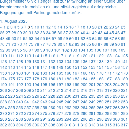
Bürgermeister Silvio Renger lädt zur Mitwirkung an einer Studie über
leerstehende Immobilien ein und blickt zugleich auf erfolgreiche
Begegnungen mit Partnergemeinden zurück.
1. August 2025
«
1
2
3
4
5
6
7
8
9
10
11
12
13
14
15
16
17
18
19
20
21
22
23
24
25
26
27
28
29
30
31
32
33
34
35
36
37
38
39
40
41
42
43
44
45
46
47
48
49
50
51
52
53
54
55
56
57
58
59
60
61
62
63
64
65
66
67
68
69
70
71
72
73
74
75
76
77
78
79
80
81
82
83
84
85
86
87
88
89
90
91
92
93
94
95
96
97
98
99
100
101
102
103
104
105
106
107
108
109
110
111
112
113
114
115
116
117
118
119
120
121
122
123
124
125
126
127
128
129
130
131
132
133
134
135
136
137
138
139
140
141
142
143
144
145
146
147
148
149
150
151
152
153
154
155
156
157
158
159
160
161
162
163
164
165
166
167
168
169
170
171
172
173
174
175
176
177
178
179
180
181
182
183
184
185
186
187
188
189
190
191
192
193
194
195
196
197
198
199
200
201
202
203
204
205
206
207
208
209
210
211
212
213
214
215
216
217
218
219
220
221
222
223
224
225
226
227
228
229
230
231
232
233
234
235
236
237
238
239
240
241
242
243
244
245
246
247
248
249
250
251
252
253
254
255
256
257
258
259
260
261
262
263
264
265
266
267
268
269
270
271
272
273
274
275
276
277
278
279
280
281
282
283
284
285
286
287
288
289
290
291
292
293
294
295
296
297
298
299
300
301
302
303
304
305
306
307
308
309
310
311
312
313
314
315
316
317