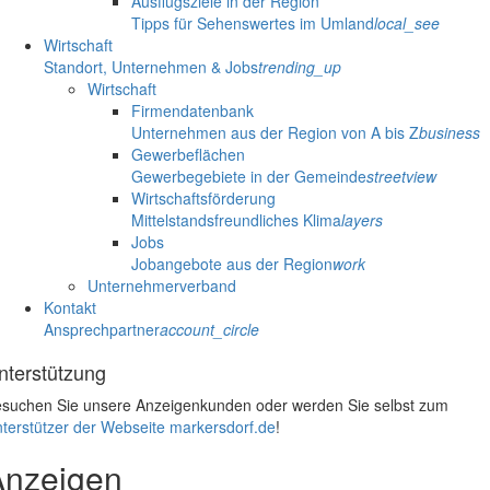
Ausflugsziele in der Region
Tipps für Sehenswertes im Umland
local_see
Wirtschaft
Standort, Unternehmen & Jobs
trending_up
Wirtschaft
Firmendatenbank
Unternehmen aus der Region von A bis Z
business
Gewerbeflächen
Gewerbegebiete in der Gemeinde
streetview
Wirtschaftsförderung
Mittelstandsfreundliches Klima
layers
Jobs
Jobangebote aus der Region
work
Unternehmerverband
Kontakt
Ansprechpartner
account_circle
nterstützung
suchen Sie unsere Anzeigenkunden oder werden Sie selbst zum
terstützer der Webseite markersdorf.de
!
Anzeigen