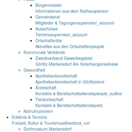
Bürgermeister
Informationen aus dem Rathaus
person
Gemeinderat
Mitglieder & Tagungen
supervisor_account
Ausschüsse
Termine
supervisor_account
Ortschaftsräte
Aktuelles aus den Ortschaften
people
Kommunale Verbände
Zweckverband Gewerbegebiet
Görlitz-Markersdorf Am Hoterberg
streetview
Gesundheit
Apothekenbereitschaft
Apothekenbereitschaft in Görlitz
store
Ärzteschaft
Kontakte & Bereitschaftsdienste
people_outline
Tierärzteschaft
Kontakte & Bereitschaftsdienste
pets
Notrufnummern
Erlebnis & Termine
Freizeit, Kultur & Tourismus
directions_run
Dorfmuseum Markersdorf