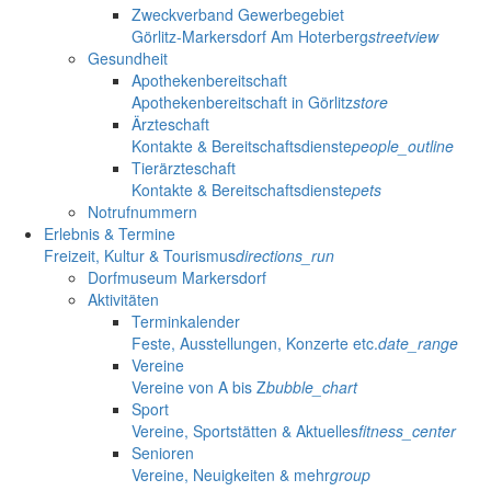
Zweckverband Gewerbegebiet
Görlitz-Markersdorf Am Hoterberg
streetview
Gesundheit
Apothekenbereitschaft
Apothekenbereitschaft in Görlitz
store
Ärzteschaft
Kontakte & Bereitschaftsdienste
people_outline
Tierärzteschaft
Kontakte & Bereitschaftsdienste
pets
Notrufnummern
Erlebnis & Termine
Freizeit, Kultur & Tourismus
directions_run
Dorfmuseum Markersdorf
Aktivitäten
Terminkalender
Feste, Ausstellungen, Konzerte etc.
date_range
Vereine
Vereine von A bis Z
bubble_chart
Sport
Vereine, Sportstätten & Aktuelles
fitness_center
Senioren
Vereine, Neuigkeiten & mehr
group