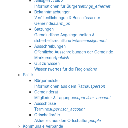
Anliegen A bis Z
Informationen für Bürger
settings_ethernet
Bekanntmachungen
Veröffentlichungen & Beschlüsse der
Gemeinde
alarm_on
Satzungen
Gemeindliche Angelegenheiten &
sicherheitsrechtliche Erlasse
assignment
Ausschreibungen
Öffentliche Ausschreibungen der Gemeinde
Markersdorf
publish
Gut zu wissen
Wissenswertes für die Region
done
Politik
Bürgermeister
Informationen aus dem Rathaus
person
Gemeinderat
Mitglieder & Tagungen
supervisor_account
Ausschüsse
Termine
supervisor_account
Ortschaftsräte
Aktuelles aus den Ortschaften
people
Kommunale Verbände