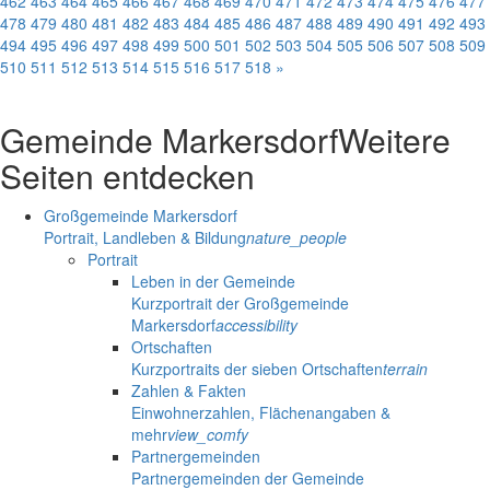
462
463
464
465
466
467
468
469
470
471
472
473
474
475
476
477
478
479
480
481
482
483
484
485
486
487
488
489
490
491
492
493
494
495
496
497
498
499
500
501
502
503
504
505
506
507
508
509
510
511
512
513
514
515
516
517
518
»
Gemeinde Markersdorf
Weitere
Seiten entdecken
Großgemeinde Markersdorf
Portrait, Landleben & Bildung
nature_people
Portrait
Leben in der Gemeinde
Kurzportrait der Großgemeinde
Markersdorf
accessibility
Ortschaften
Kurzportraits der sieben Ortschaften
terrain
Zahlen & Fakten
Einwohnerzahlen, Flächenangaben &
mehr
view_comfy
Partnergemeinden
Partnergemeinden der Gemeinde