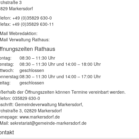
rchstraße 3
829 Markersdorf
lefon: +49 (0)35829 630-0
lefax: +49 (0)35829 630-11
Mail Webredaktion:
Mail Verwaltung Rathaus:
ffnungszeiten Rathaus
ntag:
08:30 – 11:30 Uhr
enstag:
08:30 – 11:30 Uhr und 14:00 – 18:00 Uhr
ttwoch:
geschlossen
nnerstag:
08:30 – 11:30 Uhr und 14:00 – 17:00 Uhr
eitag:
geschlossen
ßerhalb der Öffnungszeiten können Termine vereinbart werden.
lefon: 035829 630-0
schrift: Gemeindeverwaltung Markersdorf,
rchstraße 3, 02829 Markersdorf
mepage: www.markersdorf.de
Mail: sekretariat@gemeinde-markersdorf.de
ontakt