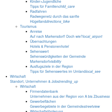
Kinder+Jugendliche
Tipps für Familien
child_care
Radfahren
Radwegenetz durch das sanfte
Hügelland
directions_bike
Tourismus
Anreise
Auf nach Markersdorf! Doch wie?
local_airport
Übernachtungen
Hotels & Pensionen
hotel
Sehenswert
Sehenswürdigkeiten der Gemeinde
Markersdorf
visibility
Ausflugsziele in der Region
Tipps für Sehenswertes im Umland
local_see
Wirtschaft
Standort, Unternehmen & Jobs
trending_up
Wirtschaft
Firmendatenbank
Unternehmen aus der Region von A bis Z
business
Gewerbeflächen
Gewerbegebiete in der Gemeinde
streetview
Wirtschaftsförderung