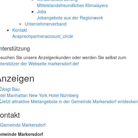
Mittelstandsfreundliches Klima
layers
Jobs
Jobangebote aus der Region
work
Unternehmerverband
Kontakt
Ansprechpartner
account_circle
nterstützung
suchen Sie unsere Anzeigenkunden oder werden Sie selbst zum
terstützer der Webseite markersdorf.de
!
Anzeigen
tel Manhattan New York
Hotel Nürnberg
ontakt
emeinde Markersdorf