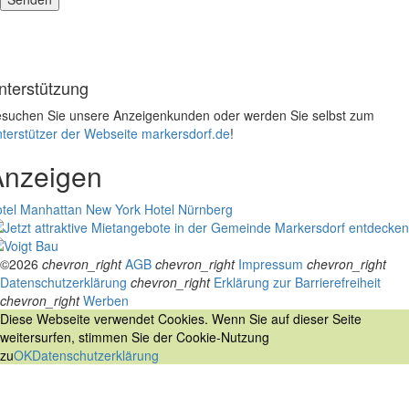
nterstützung
suchen Sie unsere Anzeigenkunden oder werden Sie selbst zum
terstützer der Webseite markersdorf.de
!
Anzeigen
tel Manhattan New York
Hotel Nürnberg
©2026
chevron_right
AGB
chevron_right
Impressum
chevron_right
Datenschutzerklärung
chevron_right
Erklärung zur Barrierefreiheit
chevron_right
Werben
Diese Webseite verwendet Cookies. Wenn Sie auf dieser Seite
weitersurfen, stimmen Sie der Cookie-Nutzung
zu
OK
Datenschutzerklärung