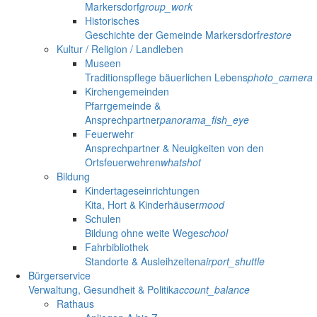
Markersdorf
group_work
Historisches
Geschichte der Gemeinde Markersdorf
restore
Kultur / Religion / Landleben
Museen
Traditionspflege bäuerlichen Lebens
photo_camera
Kirchengemeinden
Pfarrgemeinde &
Ansprechpartner
panorama_fish_eye
Feuerwehr
Ansprechpartner & Neuigkeiten von den
Ortsfeuerwehren
whatshot
Bildung
Kindertageseinrichtungen
Kita, Hort & Kinderhäuser
mood
Schulen
Bildung ohne weite Wege
school
Fahrbibliothek
Standorte & Ausleihzeiten
airport_shuttle
Bürgerservice
Verwaltung, Gesundheit & Politik
account_balance
Rathaus