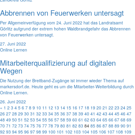
Abbrennen von Feuerwerken untersagt
Per Allgemeinverfügung vom 24. Juni 2022 hat das Landratsamt
Görlitz aufgrund der extrem hohen Waldbrandgefahr das Abbrennen
von Feuerwerken untersagt.
27. Juni 2022
Online Lernen
Mitarbeiterqualifizierung auf digitalen
Wegen
Die Nutzung der Breitband-Zugänge ist immer wieder Thema auf
markersdorf.de. Heute geht es um die Mitarbeiter-Weiterbildung durch
Online Lernen.
26. Juni 2022
«
1
2
3
4
5
6
7
8
9
10
11
12
13
14
15
16
17
18
19
20
21
22
23
24
25
26
27
28
29
30
31
32
33
34
35
36
37
38
39
40
41
42
43
44
45
46
47
48
49
50
51
52
53
54
55
56
57
58
59
60
61
62
63
64
65
66
67
68
69
70
71
72
73
74
75
76
77
78
79
80
81
82
83
84
85
86
87
88
89
90
91
92
93
94
95
96
97
98
99
100
101
102
103
104
105
106
107
108
109