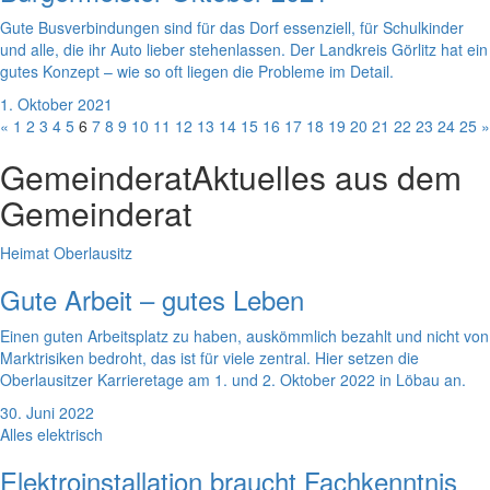
Gute Busverbindungen sind für das Dorf essenziell, für Schulkinder
und alle, die ihr Auto lieber stehenlassen. Der Landkreis Görlitz hat ein
gutes Konzept – wie so oft liegen die Probleme im Detail.
1. Oktober 2021
«
1
2
3
4
5
6
7
8
9
10
11
12
13
14
15
16
17
18
19
20
21
22
23
24
25
»
Gemeinderat
Aktuelles aus dem
Gemeinderat
Heimat Oberlausitz
Gute Arbeit – gutes Leben
Einen guten Arbeitsplatz zu haben, auskömmlich bezahlt und nicht von
Marktrisiken bedroht, das ist für viele zentral. Hier setzen die
Oberlausitzer Karrieretage am 1. und 2. Oktober 2022 in Löbau an.
30. Juni 2022
Alles elektrisch
Elektroinstallation braucht Fachkenntnis