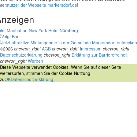
terstützer der Webseite markersdorf.de
!
Anzeigen
tel Manhattan New York
Hotel Nürnberg
©2026
chevron_right
AGB
chevron_right
Impressum
chevron_right
Datenschutzerklärung
chevron_right
Erklärung zur Barrierefreiheit
chevron_right
Werben
Diese Webseite verwendet Cookies. Wenn Sie auf dieser Seite
weitersurfen, stimmen Sie der Cookie-Nutzung
zu
OK
Datenschutzerklärung