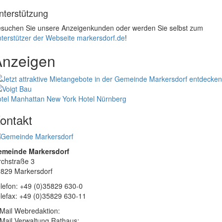
nterstützung
suchen Sie unsere Anzeigenkunden oder werden Sie selbst zum
terstützer der Webseite markersdorf.de
!
Anzeigen
tel Manhattan New York
Hotel Nürnberg
ontakt
emeinde Markersdorf
rchstraße 3
829 Markersdorf
lefon: +49 (0)35829 630-0
lefax: +49 (0)35829 630-11
Mail Webredaktion:
Mail Verwaltung Rathaus: