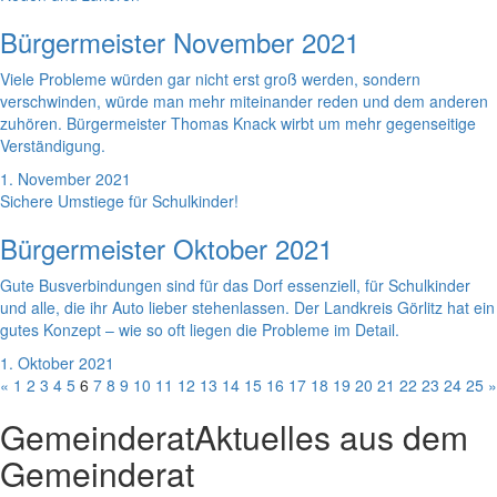
Bürgermeister November 2021
Viele Probleme würden gar nicht erst groß werden, sondern
verschwinden, würde man mehr miteinander reden und dem anderen
zuhören. Bürgermeister Thomas Knack wirbt um mehr gegenseitige
Verständigung.
1. November 2021
Sichere Umstiege für Schulkinder!
Bürgermeister Oktober 2021
Gute Busverbindungen sind für das Dorf essenziell, für Schulkinder
und alle, die ihr Auto lieber stehenlassen. Der Landkreis Görlitz hat ein
gutes Konzept – wie so oft liegen die Probleme im Detail.
1. Oktober 2021
«
1
2
3
4
5
6
7
8
9
10
11
12
13
14
15
16
17
18
19
20
21
22
23
24
25
»
Gemeinderat
Aktuelles aus dem
Gemeinderat