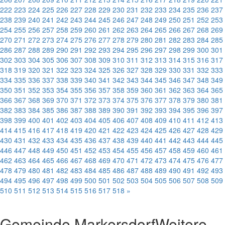
222
223
224
225
226
227
228
229
230
231
232
233
234
235
236
237
238
239
240
241
242
243
244
245
246
247
248
249
250
251
252
253
254
255
256
257
258
259
260
261
262
263
264
265
266
267
268
269
270
271
272
273
274
275
276
277
278
279
280
281
282
283
284
285
286
287
288
289
290
291
292
293
294
295
296
297
298
299
300
301
302
303
304
305
306
307
308
309
310
311
312
313
314
315
316
317
318
319
320
321
322
323
324
325
326
327
328
329
330
331
332
333
334
335
336
337
338
339
340
341
342
343
344
345
346
347
348
349
350
351
352
353
354
355
356
357
358
359
360
361
362
363
364
365
366
367
368
369
370
371
372
373
374
375
376
377
378
379
380
381
382
383
384
385
386
387
388
389
390
391
392
393
394
395
396
397
398
399
400
401
402
403
404
405
406
407
408
409
410
411
412
413
414
415
416
417
418
419
420
421
422
423
424
425
426
427
428
429
430
431
432
433
434
435
436
437
438
439
440
441
442
443
444
445
446
447
448
449
450
451
452
453
454
455
456
457
458
459
460
461
462
463
464
465
466
467
468
469
470
471
472
473
474
475
476
477
478
479
480
481
482
483
484
485
486
487
488
489
490
491
492
493
494
495
496
497
498
499
500
501
502
503
504
505
506
507
508
509
510
511
512
513
514
515
516
517
518
»
Gemeinde Markersdorf
Weitere