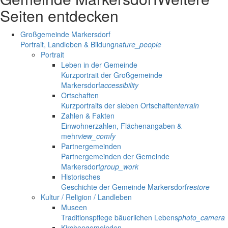
Seiten entdecken
Großgemeinde Markersdorf
Portrait, Landleben & Bildung
nature_people
Portrait
Leben in der Gemeinde
Kurzportrait der Großgemeinde
Markersdorf
accessibility
Ortschaften
Kurzportraits der sieben Ortschaften
terrain
Zahlen & Fakten
Einwohnerzahlen, Flächenangaben &
mehr
view_comfy
Partnergemeinden
Partnergemeinden der Gemeinde
Markersdorf
group_work
Historisches
Geschichte der Gemeinde Markersdorf
restore
Kultur / Religion / Landleben
Museen
Traditionspflege bäuerlichen Lebens
photo_camera
Kirchengemeinden