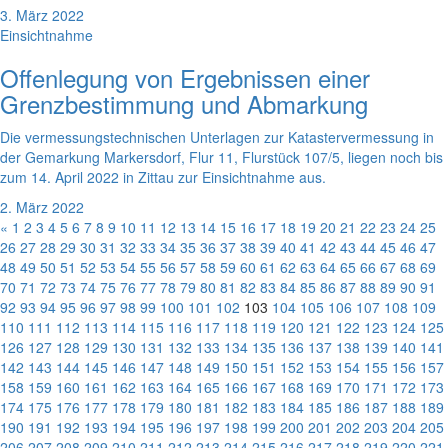
3. März 2022
Einsichtnahme
Offenlegung von Ergebnissen einer
Grenzbestimmung und Abmarkung
Die vermessungstechnischen Unterlagen zur Katastervermessung in
der Gemarkung Markersdorf, Flur 11, Flurstück 107/5, liegen noch bis
zum 14. April 2022 in Zittau zur Einsichtnahme aus.
2. März 2022
«
1
2
3
4
5
6
7
8
9
10
11
12
13
14
15
16
17
18
19
20
21
22
23
24
25
26
27
28
29
30
31
32
33
34
35
36
37
38
39
40
41
42
43
44
45
46
47
48
49
50
51
52
53
54
55
56
57
58
59
60
61
62
63
64
65
66
67
68
69
70
71
72
73
74
75
76
77
78
79
80
81
82
83
84
85
86
87
88
89
90
91
92
93
94
95
96
97
98
99
100
101
102
103
104
105
106
107
108
109
110
111
112
113
114
115
116
117
118
119
120
121
122
123
124
125
126
127
128
129
130
131
132
133
134
135
136
137
138
139
140
141
142
143
144
145
146
147
148
149
150
151
152
153
154
155
156
157
158
159
160
161
162
163
164
165
166
167
168
169
170
171
172
173
174
175
176
177
178
179
180
181
182
183
184
185
186
187
188
189
190
191
192
193
194
195
196
197
198
199
200
201
202
203
204
205
206
207
208
209
210
211
212
213
214
215
216
217
218
219
220
221