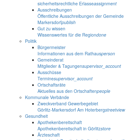
sicherheitsrechtliche Erlasse
assignment
Ausschreibungen
Öffentliche Ausschreibungen der Gemeinde
Markersdorf
publish
Gut zu wissen
Wissenswertes für die Region
done
Politik
Bürgermeister
Informationen aus dem Rathaus
person
Gemeinderat
Mitglieder & Tagungen
supervisor_account
Ausschüsse
Termine
supervisor_account
Ortschaftsräte
Aktuelles aus den Ortschaften
people
Kommunale Verbände
Zweckverband Gewerbegebiet
Görlitz-Markersdorf Am Hoterberg
streetview
Gesundheit
Apothekenbereitschaft
Apothekenbereitschaft in Görlitz
store
Ärzteschaft