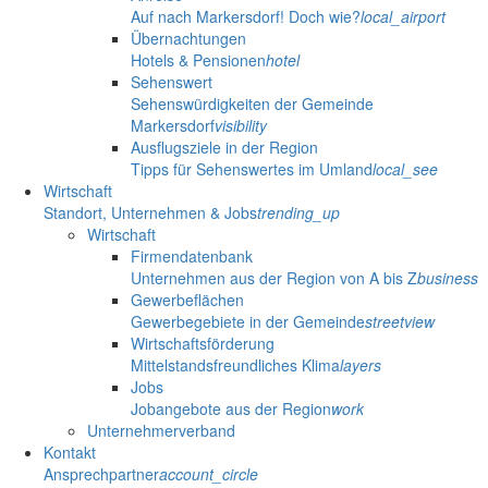
Auf nach Markersdorf! Doch wie?
local_airport
Übernachtungen
Hotels & Pensionen
hotel
Sehenswert
Sehenswürdigkeiten der Gemeinde
Markersdorf
visibility
Ausflugsziele in der Region
Tipps für Sehenswertes im Umland
local_see
Wirtschaft
Standort, Unternehmen & Jobs
trending_up
Wirtschaft
Firmendatenbank
Unternehmen aus der Region von A bis Z
business
Gewerbeflächen
Gewerbegebiete in der Gemeinde
streetview
Wirtschaftsförderung
Mittelstandsfreundliches Klima
layers
Jobs
Jobangebote aus der Region
work
Unternehmerverband
Kontakt
Ansprechpartner
account_circle