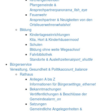
Pfarrgemeinde &
Ansprechpartner
panorama_fish_eye
Feuerwehr
Ansprechpartner & Neuigkeiten von den
Ortsfeuerwehren
whatshot
Bildung
Kindertageseinrichtungen
Kita, Hort & Kinderhäuser
mood
Schulen
Bildung ohne weite Wege
school
Fahrbibliothek
Standorte & Ausleihzeiten
airport_shuttle
Bürgerservice
Verwaltung, Gesundheit & Politik
account_balance
Rathaus
Anliegen A bis Z
Informationen für Bürger
settings_ethernet
Bekanntmachungen
Veröffentlichungen & Beschlüsse der
Gemeinde
alarm_on
Satzungen
Gemeindliche Angelegenheiten &