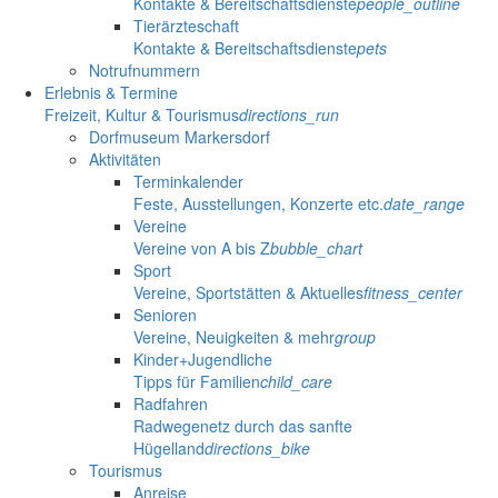
Kontakte & Bereitschaftsdienste
people_outline
Tierärzteschaft
Kontakte & Bereitschaftsdienste
pets
Notrufnummern
Erlebnis & Termine
Freizeit, Kultur & Tourismus
directions_run
Dorfmuseum Markersdorf
Aktivitäten
Terminkalender
Feste, Ausstellungen, Konzerte etc.
date_range
Vereine
Vereine von A bis Z
bubble_chart
Sport
Vereine, Sportstätten & Aktuelles
fitness_center
Senioren
Vereine, Neuigkeiten & mehr
group
Kinder+Jugendliche
Tipps für Familien
child_care
Radfahren
Radwegenetz durch das sanfte
Hügelland
directions_bike
Tourismus
Anreise