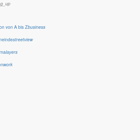
ng_up
n von A bis Z
business
meinde
streetview
ima
layers
on
work