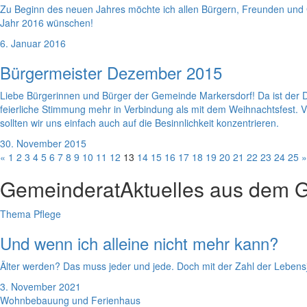
Zu Beginn des neuen Jahres möchte ich allen Bürgern, Freunden und 
Jahr 2016 wünschen!
6. Januar 2016
Bürgermeister Dezember 2015
Liebe Bürgerinnen und Bürger der Gemeinde Markersdorf! Da ist der D
feierliche Stimmung mehr in Verbindung als mit dem Weihnachtsfest. V
sollten wir uns einfach auch auf die Besinnlichkeit konzentrieren.
30. November 2015
«
1
2
3
4
5
6
7
8
9
10
11
12
13
14
15
16
17
18
19
20
21
22
23
24
25
»
Gemeinderat
Aktuelles aus dem 
Thema Pflege
Und wenn ich alleine nicht mehr kann?
Älter werden? Das muss jeder und jede. Doch mit der Zahl der Leben
3. November 2021
Wohnbebauung und Ferienhaus