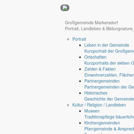
Anzeigen
Hotel Manhattan New York
Hotel Nürnberg
Großgemeinde Markersdorf
Portrait, Landleben & Bildung
nature
Portrait
Leben in der Gemeinde
Kurzportrait der Großgem
Ortschaften
Kurzportraits der sieben 
Zahlen & Fakten
Einwohnerzahlen, Fläche
Partnergemeinden
Partnergemeinden der Ge
Historisches
Geschichte der Gemeinde
Kultur / Religion / Landleben
Museen
Regional werben auf markersdorf.de!
anzeigen@gemeinde-markers
Traditionspflege bäuerlic
Kirchengemeinden
Home
Pfarrgemeinde & Ansprec
chevron_right
Bürgerservice