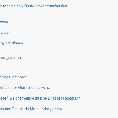
eiten von den Ortsfeuerwehren
whatshot
mood
school
airport_shuttle
ount_balance
 stellt das Rathaus Markersdorf viele Informationen online bereit. A
ettings_ethernet
on Veröffentlichungen, die amtlich im “Schöpsboten – Dorfzeitung & Amt
dorfer Kirchtürme hinaus und Belange der Region und des Lebens im lä
chlüsse der Gemeinde
alarm_on
och aufgenommen werden sollte!
ten & sicherheitsrechtliche Erlasse
assignment
gen der Gemeinde Markersdorf
publish