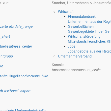
ns_run
Standort, Unternehmen & Jobs
trendi
Wirtschaft
Firmendatenbank
Unternehmen aus der Regio
zerte etc.
date_range
Gewerbeflächen
Gewerbegebiete in der Ge
_chart
Wirtschaftsförderung
Mittelstandsfreundliches Kl
tuelles
fitness_center
Jobs
Jobangebote aus der Regi
ehr
group
Unternehmerverband
Kontakt
re
Ansprechpartner
account_circle
anfte Hügelland
directions_bike
verwaltung Markersdorf
ch wie?
local_airport
Gemeinde Markersdorf
visibility