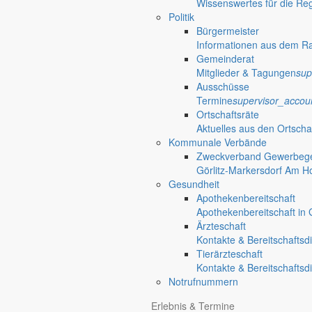
Wissenswertes für die Re
Politik
settings_ethernet
alarm_on
Bürgermeister
Informationen aus dem R
Bekanntm
Gemeinderat
Mitglieder & Tagungen
sup
Redaktionelle W
Ausschüsse
Informationen
Termine
supervisor_accou
Ortschaftsräte
Aktuelles aus den Ortscha
Kommunale Verbände
Zweckverband Gewerbege
Görlitz-Markersdorf Am H
Gesundheit
Apothekenbereitschaft
Apothekenbereitschaft in G
Ärzteschaft
Kontakte & Bereitschaftsd
Tierärzteschaft
Kontakte & Bereitschaftsd
Notrufnummern
Erlebnis & Termine