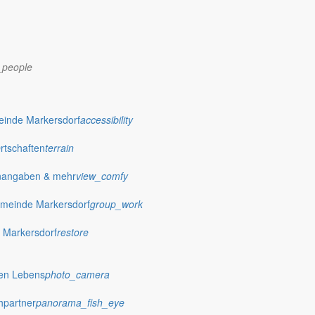
_people
einde Markersdorf
accessibility
Ortschaften
terrain
nangaben & mehr
view_comfy
meinde Markersdorf
group_work
 Markersdorf
restore
dorf.de
hen Lebens
photo_camera
hpartner
panorama_fish_eye