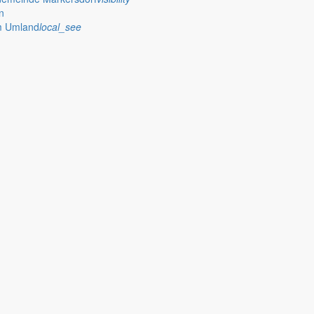
n
im Umland
local_see
 Rathaus
so leicht dahin, dass der Tod zum Leben dazugehört. Erst wenn man je
olchen Momenten ist es wichtig, eine Familie um sich zu haben, Mens
r im Fußball sind wir nicht geworden, bei der Tour de France haben 
nd nun hoffen wir, dass die deutsche Delegation in Rio erfolgreich start