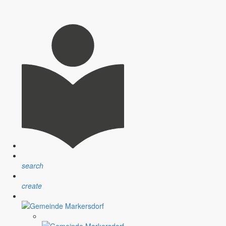
doch selbst davon betroffen ist, einen lieben Menschen verloren zu
chen, mit denen man den Schmerz teilen kann, und einen Ort, an dem
search
create
die deutschen Teilnehmer auch keine entscheidende Rolle gespielt,
en wird. Also sportlich liegen wir voll im Trend! Und es tut gut, zu