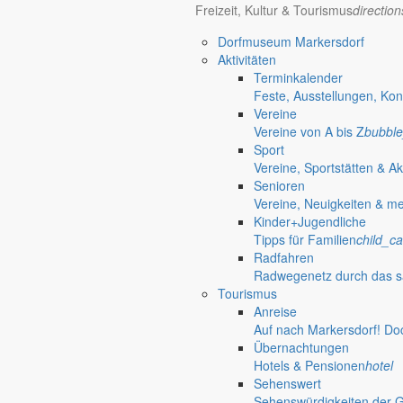
Freizeit, Kultur & Tourismus
directio
Dorfmuseum Markersdorf
Aktivitäten
Terminkalender
Feste, Ausstellungen, Kon
Vereine
Vereine von A bis Z
bubble
Sport
Vereine, Sportstätten & Ak
Senioren
Vereine, Neuigkeiten & m
Anliegen A bis Z
Kinder+Jugendliche
Tipps für Familien
child_ca
Bürgerinformationen, Dokumente & mehr
Radfahren
Radwegenetz durch das s
Tourismus
Öffnungszeiten Rathaus
Gemeinde
Anreise
Auf nach Markersdorf! Do
Montag:
08:30 – 11:30 Uhr
Übernachtungen
Dienstag:
08:30 – 11:30 Uhr und 14:00 – 18:00 Uhr
Hotels & Pensionen
hotel
Mittwoch:
geschlossen
Sehenswert
Donnerstag:
08:30 – 11:30 Uhr und 14:00 – 17:00 Uhr
Sehenswürdigkeiten der 