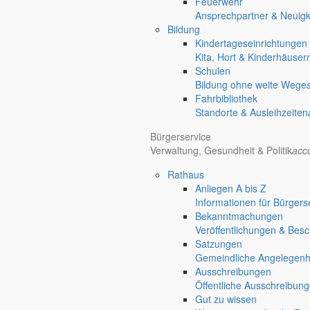
Feuerwehr
chevron_right
Rathaus
Ansprechpartner & Neuigk
Markersdorf
Bildung
Deutsch-Paulsdorf
Kindertageseinrichtungen
Holtendorf
Kita, Hort & Kinderhäuser
Gersdorf
Schulen
Bildung ohne weite Wege
Friedersdorf
Fahrbibliothek
Pfaffendorf
Standorte & Ausleihzeiten
Jauernick-Buschbach
Bürgerservice
Rathaus
Verwaltung, Gesundheit & Politik
acc
Rathaus
Informationen aus dem Rathaus
Anliegen A bis Z
Früher musste man wegen jeder Angelegenheit “uff de Gemeende”, heute
Informationen für Bürger
s
unterschiedlichen Anliegen finden Sie hier ebenso wie die Wiedergabe v
Bekanntmachungen
In der Rubrik “Rathaus” geht der Blick etwas weiter über die Markers
Veröffentlichungen & Bes
Satzungen
Reichen Sie gern Vorschläge ein, was unter “Anliegen von A bis Z” n
Gemeindliche Angelegenhei
Ausschreibungen
Öffentliche Ausschreibun
Gut zu wissen