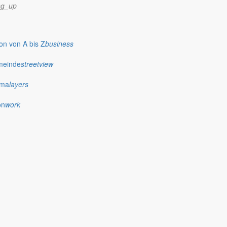
ng_up
n von A bis Z
business
meinde
streetview
ima
layers
on
work