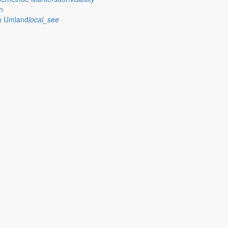
n
im Umland
local_see
 Rathaus
erzdorfer See weitergeht, erhitzt momentan mehr die Gemüter, als di
 die Zwistigkeiten zwischen den Beteiligten rundherum berichtet wird.
rmieren.
 die Ehre, am 28. Mai 2011 für die Jugendweiheteilnehmer der achten 
dlichen von der Festrede erwarten. Ich versuchte, mir meine eigene Jug