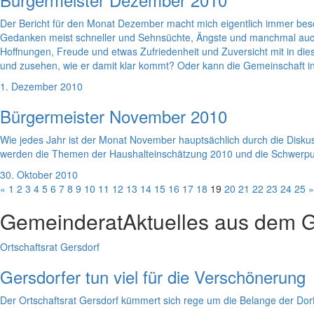
Der Bericht für den Monat Dezember macht mich eigentlich immer beso
Gedanken meist schneller und Sehnsüchte, Ängste und manchmal auch
Hoffnungen, Freude und etwas Zufriedenheit und Zuversicht mit in die
und zusehen, wie er damit klar kommt? Oder kann die Gemeinschaft in
1. Dezember 2010
Bürgermeister November 2010
Wie jedes Jahr ist der Monat November hauptsächlich durch die Dis
werden die Themen der Haushalteinschätzung 2010 und die Schwerpun
30. Oktober 2010
«
1
2
3
4
5
6
7
8
9
10
11
12
13
14
15
16
17
18
19
20
21
22
23
24
25
»
Gemeinderat
Aktuelles aus dem 
Ortschaftsrat Gersdorf
Gersdorfer tun viel für die Verschönerung
Der Ortschaftsrat Gersdorf kümmert sich rege um die Belange der Dor