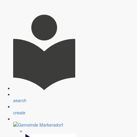
e Sommersonne es vermag. Es vergeht fast keine Woche, wo nicht in
 Ich möchte meinen Bericht heute einmal dazu nutzen, um die Leser
search
create
Klassen der Mittelschule Reichenbach in Krobnitz als Festredner
endweihe ins Gedächtnis zurückzurufen und mir war klar, dass die