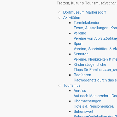
Freizeit, Kultur & Tourismus
directio
Dorfmuseum Markersdorf
Aktivitäten
Terminkalender
Feste, Ausstellungen, Kon
Vereine
Vereine von A bis Z
bubble
Sport
Vereine, Sportstätten & Ak
Senioren
Vereine, Neuigkeiten & m
Anliegen A bis Z
Kinder+Jugendliche
Tipps für Familien
child_ca
Bürgerinformationen, Dokumente & mehr
Radfahren
Radwegenetz durch das s
Tourismus
Öffnungszeiten Rathaus
Gemeinde
Anreise
Auf nach Markersdorf! Do
Montag:
08:30 – 11:30 Uhr
Übernachtungen
Dienstag:
08:30 – 11:30 Uhr und 14:00 – 18:00 Uhr
Hotels & Pensionen
hotel
Mittwoch:
geschlossen
Sehenswert
Donnerstag:
08:30 – 11:30 Uhr und 14:00 – 17:00 Uhr
Sehenswürdigkeiten der 