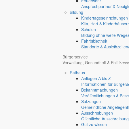
Feuerwehr
chevron_right
Rathaus
Ansprechpartner & Neuigk
Markersdorf
Bildung
Deutsch-Paulsdorf
Kindertageseinrichtungen
Holtendorf
Kita, Hort & Kinderhäuser
Gersdorf
Schulen
Bildung ohne weite Wege
Friedersdorf
Fahrbibliothek
Pfaffendorf
Standorte & Ausleihzeiten
Jauernick-Buschbach
Bürgerservice
Rathaus
Verwaltung, Gesundheit & Politik
acc
Rathaus
Informationen aus dem Rathaus
Anliegen A bis Z
Früher musste man wegen jeder Angelegenheit “uff de Gemeende”, heute
Informationen für Bürger
s
unterschiedlichen Anliegen finden Sie hier ebenso wie die Wiedergabe v
Bekanntmachungen
In der Rubrik “Rathaus” geht der Blick etwas weiter über die Markers
Veröffentlichungen & Bes
Satzungen
Reichen Sie gern Vorschläge ein, was unter “Anliegen von A bis Z” n
Gemeindliche Angelegenhei
Ausschreibungen
Öffentliche Ausschreibun
Gut zu wissen