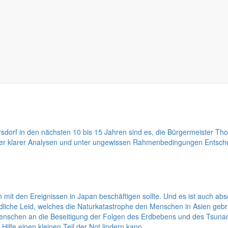
 später mit dem Männertag weitergeht, dann müsste man sich in dem B
 die Kinder der Grundschule und die Schulanfänger aus den Kindereinr
indern, Lehrern und Erziehern ebenso beliebt, wie bei den Eltern und d
orf in den nächsten 10 bis 15 Jahren sind es, die Bürgermeister Thom
ener klarer Analysen und unter ungewissen Rahmenbedingungen Entschei
h mit den Ereignissen in Japan beschäftigen sollte. Und es ist auch ab
he Leid, welches die Naturkatastrophe den Menschen in Asien gebracht
enschen an die Beseitigung der Folgen des Erdbebens und des Tsunam
ilfe einen kleinen Teil der Not lindern kann.