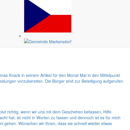
ericht des Monats eigentlich den Frauen zuwenden. Aber lassen wir
ichtungen im gemeinsamen Projektzirkus ihr Können zeigen. Dieser
en Großeltern.
as Knack in seinem Artikel für den Monat Mai in den Mittelpunkt
dungen vorzubereiten. Die Bürger sind zur Beteiligung aufgerufen.
solut richtig, wenn wir uns mit dem Geschehen befassen, Hilfe
 hat, ist nicht in Worten zu fassen und dennoch ist es für mich
i gehen. Wünschen wir ihnen, dass sie schnell wieder etwas