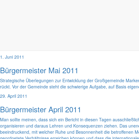
jungen Leute einige Ratschläge für das weitere Leben hören wollen.
1. Juli 2011
Bürgermeister Juni 2011
Wenn der Monat Juni mit dem Kindertag beginnt und gleich einen Tag
erst einmal den Kindern den Vortritt. Gleich am 01. Juni 2011 werden
Projektzirkus findet nun schon zum zweiten Mal statt und ist bei den K
1. Juni 2011
Bürgermeister Mai 2011
Strategische Überlegungen zur Entwicklung der Großgemeinde Markersd
rückt. Vor der Gemeinde steht die schwierige Aufgabe, auf Basis eig
29. April 2011
Bürgermeister April 2011
Man sollte meinen, dass sich ein Bericht in diesen Tagen ausschließlic
organisieren und daraus Lehren und Konsequenzen ziehen. Das unendlic
beeindruckend, mit welcher Ruhe und Besonnenheit die betroffenen M
geordnetete Verhältnisse erreichen können und dass die internationale H