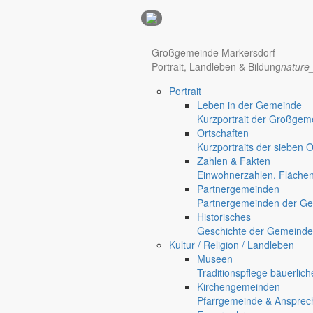
Anzeigen
Großgemeinde Markersdorf
Portrait, Landleben & Bildung
nature
Portrait
Leben in der Gemeinde
Kurzportrait der Großgem
Ortschaften
Kurzportraits der sieben 
Zahlen & Fakten
Einwohnerzahlen, Fläche
Partnergemeinden
Partnergemeinden der Ge
Historisches
Geschichte der Gemeinde
Hotel Manhattan New York
Hotel Nürnberg
Kultur / Religion / Landleben
Museen
Regional werben auf markersdorf.de!
anzeigen@gemeinde-markers
Traditionspflege bäuerlic
Kirchengemeinden
Home
Pfarrgemeinde & Ansprec
chevron_right
Bürgerservice