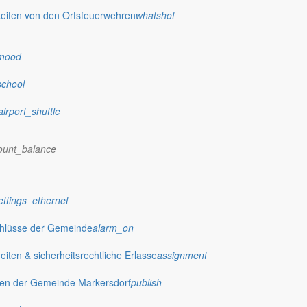
eiten von den Ortsfeuerwehren
whatshot
mood
school
airport_shuttle
ount_balance
 stellt das Rathaus Markersdorf viele Informationen online bereit. A
ettings_ethernet
on Veröffentlichungen, die amtlich im “Schöpsboten – Dorfzeitung & Amt
dorfer Kirchtürme hinaus und Belange der Region und des Lebens im lä
chlüsse der Gemeinde
alarm_on
och aufgenommen werden sollte!
ten & sicherheitsrechtliche Erlasse
assignment
gen der Gemeinde Markersdorf
publish