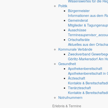
Wissenswertes für die Re
Politik
settings_ethernet
alarm_on
Bürgermeister
Informationen aus dem R
Bekanntm
Gemeinderat
Mitglieder & Tagungen
sup
Redaktionelle W
Ausschüsse
Informationen
Termine
supervisor_accou
Ortschaftsräte
Aktuelles aus den Ortscha
Kommunale Verbände
Zweckverband Gewerbege
Görlitz-Markersdorf Am H
Gesundheit
Apothekenbereitschaft
Apothekenbereitschaft in G
Ärzteschaft
Kontakte & Bereitschaftsd
Tierärzteschaft
Kontakte & Bereitschaftsd
Notrufnummern
Erlebnis & Termine