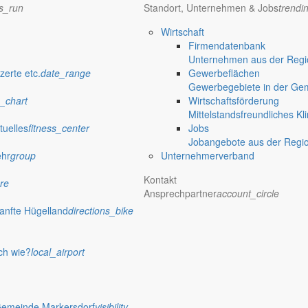
ns_run
Standort, Unternehmen & Jobs
trendi
Wirtschaft
Firmendatenbank
Unternehmen aus der Regio
zerte etc.
date_range
Gewerbeflächen
Gewerbegebiete in der Ge
_chart
Wirtschaftsförderung
Mittelstandsfreundliches Kl
tuelles
fitness_center
Jobs
Jobangebote aus der Regi
ehr
group
Unternehmerverband
Kontakt
re
Ansprechpartner
account_circle
anfte Hügelland
directions_bike
verwaltung Markersdorf
ch wie?
local_airport
Gemeinde Markersdorf
visibility