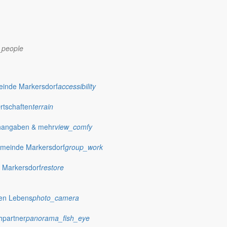
_people
einde Markersdorf
accessibility
Ortschaften
terrain
nangaben & mehr
view_comfy
meinde Markersdorf
group_work
 Markersdorf
restore
dorf.de
hen Lebens
photo_camera
hpartner
panorama_fish_eye