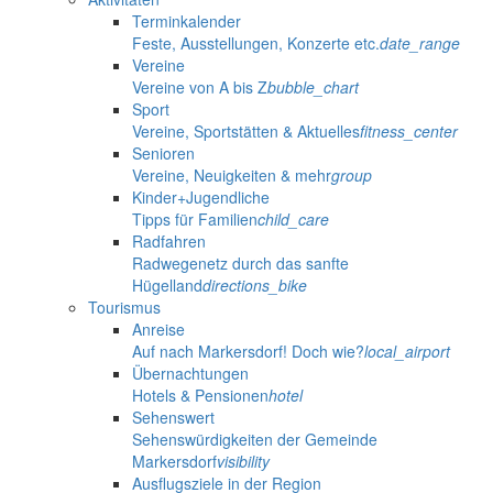
Terminkalender
Feste, Ausstellungen, Konzerte etc.
date_range
Vereine
Vereine von A bis Z
bubble_chart
Sport
Vereine, Sportstätten & Aktuelles
fitness_center
Senioren
Vereine, Neuigkeiten & mehr
group
Kinder+Jugendliche
Tipps für Familien
child_care
Radfahren
Radwegenetz durch das sanfte
Hügelland
directions_bike
Tourismus
Anreise
Auf nach Markersdorf! Doch wie?
local_airport
Übernachtungen
Hotels & Pensionen
hotel
Sehenswert
Sehenswürdigkeiten der Gemeinde
Markersdorf
visibility
Ausflugsziele in der Region