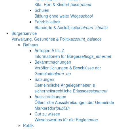
Kita, Hort & Kinderhäuser
mood
Schulen
Bildung ohne weite Wege
school
Fahrbibliothek
Standorte & Ausleihzeiten
airport_shuttle
Bürgerservice
Verwaltung, Gesundheit & Politik
account_balance
Rathaus
Anliegen A bis Z
Informationen für Bürger
settings_ethernet
Bekanntmachungen
Veröffentlichungen & Beschlüsse der
Gemeinde
alarm_on
Satzungen
Gemeindliche Angelegenheiten &
sicherheitsrechtliche Erlasse
assignment
Ausschreibungen
Öffentliche Ausschreibungen der Gemeinde
Markersdorf
publish
Gut zu wissen
Wissenswertes für die Region
done
Politik