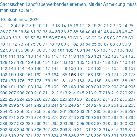
Sächsischen Landfrauenverbandes erlernen. Mit der Anmeldung muss
man sich sputen.
10. September 2020
«
1
2
3
4
5
6
7
8
9
10
11
12
13
14
15
16
17
18
19
20
21
22
23
24
25
26
27
28
29
30
31
32
33
34
35
36
37
38
39
40
41
42
43
44
45
46
47
48
49
50
51
52
53
54
55
56
57
58
59
60
61
62
63
64
65
66
67
68
69
70
71
72
73
74
75
76
77
78
79
80
81
82
83
84
85
86
87
88
89
90
91
92
93
94
95
96
97
98
99
100
101
102
103
104
105
106
107
108
109
110
111
112
113
114
115
116
117
118
119
120
121
122
123
124
125
126
127
128
129
130
131
132
133
134
135
136
137
138
139
140
141
142
143
144
145
146
147
148
149
150
151
152
153
154
155
156
157
158
159
160
161
162
163
164
165
166
167
168
169
170
171
172
173
174
175
176
177
178
179
180
181
182
183
184
185
186
187
188
189
190
191
192
193
194
195
196
197
198
199
200
201
202
203
204
205
206
207
208
209
210
211
212
213
214
215
216
217
218
219
220
221
222
223
224
225
226
227
228
229
230
231
232
233
234
235
236
237
238
239
240
241
242
243
244
245
246
247
248
249
250
251
252
253
254
255
256
257
258
259
260
261
262
263
264
265
266
267
268
269
270
271
272
273
274
275
276
277
278
279
280
281
282
283
284
285
286
287
288
289
290
291
292
293
294
295
296
297
298
299
300
301
302
303
304
305
306
307
308
309
310
311
312
313
314
315
316
317
318
319
320
321
322
323
324
325
326
327
328
329
330
331
332
333