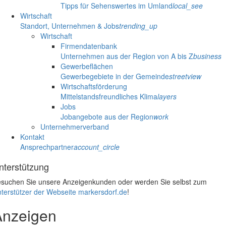
Tipps für Sehenswertes im Umland
local_see
Wirtschaft
Standort, Unternehmen & Jobs
trending_up
Wirtschaft
Firmendatenbank
Unternehmen aus der Region von A bis Z
business
Gewerbeflächen
Gewerbegebiete in der Gemeinde
streetview
Wirtschaftsförderung
Mittelstandsfreundliches Klima
layers
Jobs
Jobangebote aus der Region
work
Unternehmerverband
Kontakt
Ansprechpartner
account_circle
nterstützung
suchen Sie unsere Anzeigenkunden oder werden Sie selbst zum
terstützer der Webseite markersdorf.de
!
Anzeigen