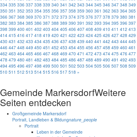
334
335
336
337
338
339
340
341
342
343
344
345
346
347
348
349
350
351
352
353
354
355
356
357
358
359
360
361
362
363
364
365
366
367
368
369
370
371
372
373
374
375
376
377
378
379
380
381
382
383
384
385
386
387
388
389
390
391
392
393
394
395
396
397
398
399
400
401
402
403
404
405
406
407
408
409
410
411
412
413
414
415
416
417
418
419
420
421
422
423
424
425
426
427
428
429
430
431
432
433
434
435
436
437
438
439
440
441
442
443
444
445
446
447
448
449
450
451
452
453
454
455
456
457
458
459
460
461
462
463
464
465
466
467
468
469
470
471
472
473
474
475
476
477
478
479
480
481
482
483
484
485
486
487
488
489
490
491
492
493
494
495
496
497
498
499
500
501
502
503
504
505
506
507
508
509
510
511
512
513
514
515
516
517
518
»
Gemeinde Markersdorf
Weitere
Seiten entdecken
Großgemeinde Markersdorf
Portrait, Landleben & Bildung
nature_people
Portrait
Leben in der Gemeinde