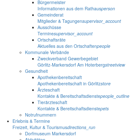
Bürgermeister
Informationen aus dem Rathaus
person
Gemeinderat
Mitglieder & Tagungen
supervisor_account
Ausschüsse
Termine
supervisor_account
Ortschaftsräte
Aktuelles aus den Ortschaften
people
Kommunale Verbände
Zweckverband Gewerbegebiet
Görlitz-Markersdorf Am Hoterberg
streetview
Gesundheit
Apothekenbereitschaft
Apothekenbereitschaft in Görlitz
store
Ärzteschaft
Kontakte & Bereitschaftsdienste
people_outline
Tierärzteschaft
Kontakte & Bereitschaftsdienste
pets
Notrufnummern
Erlebnis & Termine
Freizeit, Kultur & Tourismus
directions_run
Dorfmuseum Markersdorf
Aktivitäten