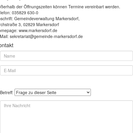
ßerhalb der Öffnungszeiten können Termine vereinbart werden.
lefon: 035829 630-0
schrift: Gemeindeverwaltung Markersdorf,
rchstraße 3, 02829 Markersdorf
mepage: www.markersdorf.de
Mail: sekretariat@gemeinde-markersdorf.de
ontakt
Betreff: