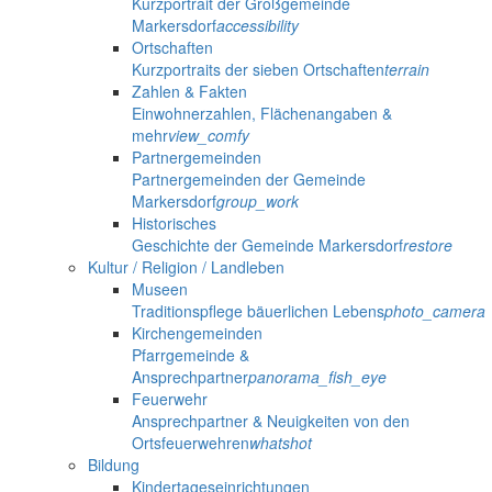
Kurzportrait der Großgemeinde
Markersdorf
accessibility
Ortschaften
Kurzportraits der sieben Ortschaften
terrain
Zahlen & Fakten
Einwohnerzahlen, Flächenangaben &
mehr
view_comfy
Partnergemeinden
Partnergemeinden der Gemeinde
Markersdorf
group_work
Historisches
Geschichte der Gemeinde Markersdorf
restore
Kultur / Religion / Landleben
Museen
Traditionspflege bäuerlichen Lebens
photo_camera
Kirchengemeinden
Pfarrgemeinde &
Ansprechpartner
panorama_fish_eye
Feuerwehr
Ansprechpartner & Neuigkeiten von den
Ortsfeuerwehren
whatshot
Bildung
Kindertageseinrichtungen