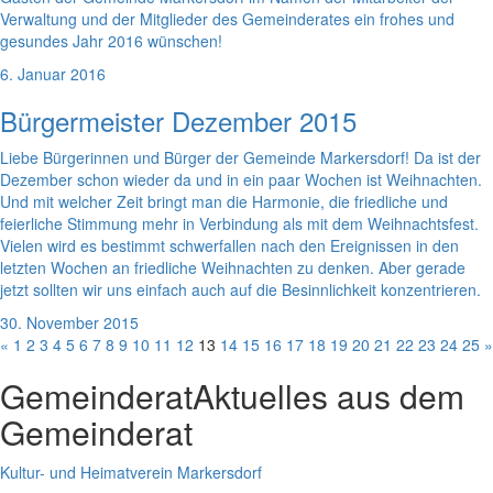
Verwaltung und der Mitglieder des Gemeinderates ein frohes und
gesundes Jahr 2016 wünschen!
6. Januar 2016
Bürgermeister Dezember 2015
Liebe Bürgerinnen und Bürger der Gemeinde Markersdorf! Da ist der
Dezember schon wieder da und in ein paar Wochen ist Weihnachten.
Und mit welcher Zeit bringt man die Harmonie, die friedliche und
feierliche Stimmung mehr in Verbindung als mit dem Weihnachtsfest.
Vielen wird es bestimmt schwerfallen nach den Ereignissen in den
letzten Wochen an friedliche Weihnachten zu denken. Aber gerade
jetzt sollten wir uns einfach auch auf die Besinnlichkeit konzentrieren.
30. November 2015
«
1
2
3
4
5
6
7
8
9
10
11
12
13
14
15
16
17
18
19
20
21
22
23
24
25
»
Gemeinderat
Aktuelles aus dem
Gemeinderat
Kultur- und Heimatverein Markersdorf