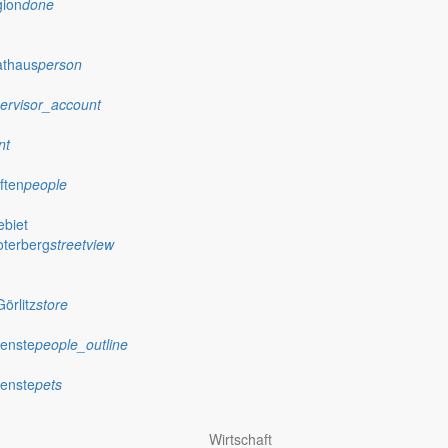
gion
done
athaus
person
ervisor_account
nt
ften
people
biet
oterberg
streetview
örlitz
store
ienste
people_outline
ienste
pets
Wirtschaft