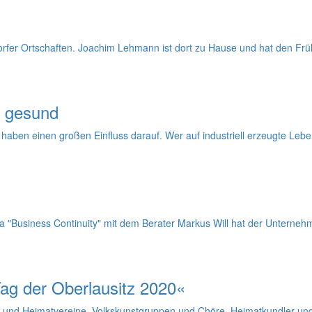
rfer Ortschaften. Joachim Lehmann ist dort zu Hause und hat den Frühl
h gesund
 haben einen großen Einfluss darauf. Wer auf industriell erzeugte Lebe
siness Continuity" mit dem Berater Markus Will hat der Unternehmerv
Tag der Oberlausitz 2020«
 und Heimatvereine, Volkskunstgruppen und Chöre, Heimatkundler und 