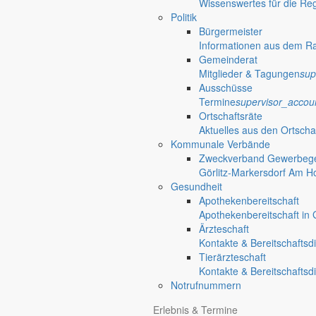
Wissenswertes für die Re
Politik
Bürgermeister
Informationen aus dem R
Gemeinderat
Mitglieder & Tagungen
sup
Ausschüsse
Termine
supervisor_accou
Ortschaftsräte
Aktuelles aus den Ortscha
Kommunale Verbände
Zweckverband Gewerbege
Görlitz-Markersdorf Am H
Gesundheit
Apothekenbereitschaft
Apothekenbereitschaft in G
Ärzteschaft
Kontakte & Bereitschaftsd
Tierärzteschaft
Kontakte & Bereitschaftsd
Notrufnummern
Anliegen A bis Z
Erlebnis & Termine