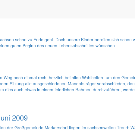
ust 2009 die konstituierende Sitzung des Gemeinderates statt.
n Sachsen schon zu Ende geht. Doch unsere Kinder bereiten sich schon
d einen guten Beginn des neuen Lebensabschnittes wünschen.
m Weg noch einmal recht herzlich bei allen Wahlhelfern um den Gemei
nden Sitzung alle ausgeschiedenen Mandatsträger verabschieden, den 
 Um dies auch etwas in einem feierlichen Rahmen durchzuführen, wer
uni 2009
en der Großgemeinde Markersdorf liegen im sachsenweiten Trend: Wähl