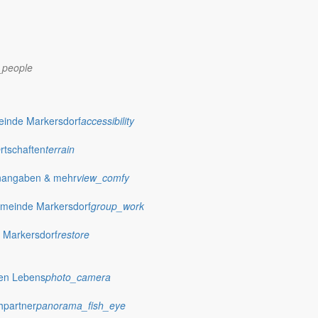
_people
dorf.de
einde Markersdorf
accessibility
Ortschaften
terrain
nangaben & mehr
view_comfy
meinde Markersdorf
group_work
 Markersdorf
restore
hen Lebens
photo_camera
hpartner
panorama_fish_eye