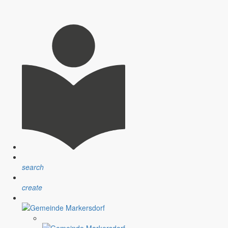
Weihnachtsmann! Ihr Bürgermeister Thomas Knack
nne zu halten. Zeit, sich die Frage zu stellen, wie war das Jahr.
ssitzungen und im Gemeinderat im Monat Oktober stand das Thema
enheit wahrnahm und der Diskussion folgte.
search
utung der Wirtschaft für die öffentlichen Haushalte gezweifelt.
create