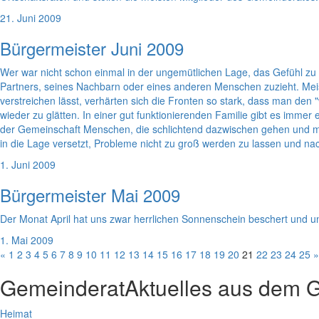
21. Juni 2009
Bürgermeister Juni 2009
Wer war nicht schon einmal in der ungemütlichen Lage, das Gefühl zu 
Partners, seines Nachbarn oder eines anderen Menschen zuzieht. Meist
verstreichen lässt, verhärten sich die Fronten so stark, dass man de
wieder zu glätten. In einer gut funktionierenden Familie gibt es immer 
der Gemeinschaft Menschen, die schlichtend dazwischen gehen und m
in die Lage versetzt, Probleme nicht zu groß werden zu lassen und 
1. Juni 2009
Bürgermeister Mai 2009
Der Monat April hat uns zwar herrlichen Sonnenschein beschert und 
1. Mai 2009
«
1
2
3
4
5
6
7
8
9
10
11
12
13
14
15
16
17
18
19
20
21
22
23
24
25
»
Gemeinderat
Aktuelles aus dem 
Heimat