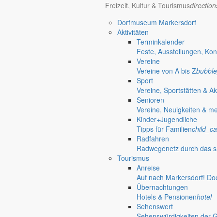
Freizeit, Kultur & Tourismus
directio
Bürgerinformationen, Dokumente & mehr
Dorfmuseum Markersdorf
Aktivitäten
Terminkalender
Öffnungszeiten Rathaus
Gemeinde
Feste, Ausstellungen, Kon
Vereine
Montag:
08:30 – 11:30 Uhr
Vereine von A bis Z
bubble
Dienstag:
08:30 – 11:30 Uhr und 14:00 – 18:00 Uhr
Sport
Mittwoch:
geschlossen
Vereine, Sportstätten & Ak
Donnerstag:
08:30 – 11:30 Uhr und 14:00 – 17:00 Uhr
Senioren
Freitag:
geschlossen
Vereine, Neuigkeiten & m
Außerhalb der Öffnungszeiten können Termine vereinbart werden.
Kinder+Jugendliche
Telefon: 035829 630-0
Tipps für Familien
child_ca
Anschrift: Gemeindeverwaltung Markersdorf,
Radfahren
Kirchstraße 3, 02829 Markersdorf
Radwegenetz durch das s
Homepage: www.markersdorf.de
Tourismus
E-Mail: sekretariat@gemeinde-markersdorf.de
Anreise
Auf nach Markersdorf! Do
Bürgermeister
Aktuelles aus dem
Übernachtungen
Hotels & Pensionen
hotel
Sehenswert
Weihnachtsgrüße
Sehenswürdigkeiten der 