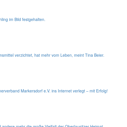
ing im Bild festgehalten.
nsmittel verzichtet, hat mehr vom Leben, meint Tina Beier.
erband Markersdorf e.V. ins Internet verlegt – mit Erfolg!
andere mehr die große Vielfalt der Oberlausitzer Heimat.