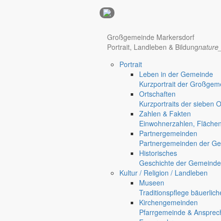
Anzeigen
Großgemeinde Markersdorf
Hotel Manhattan New York
Hotel Nürnberg
Portrait, Landleben & Bildung
nature
Portrait
Regional werben auf markersdorf.de!
anzeigen@gemeinde-markers
Leben in der Gemeinde
Kurzportrait der Großgem
Home
Ortschaften
chevron_right
Bürgerservice
Kurzportraits der sieben 
chevron_right
Rathaus
Zahlen & Fakten
Markersdorf
Einwohnerzahlen, Fläche
Deutsch-Paulsdorf
Partnergemeinden
Holtendorf
Partnergemeinden der Ge
Gersdorf
Historisches
Geschichte der Gemeinde
Friedersdorf
Kultur / Religion / Landleben
Pfaffendorf
Museen
Jauernick-Buschbach
Traditionspflege bäuerlic
Kirchengemeinden
Rathaus
Pfarrgemeinde & Ansprec