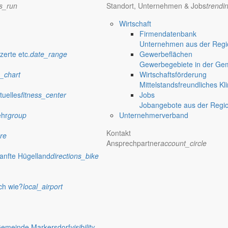
ns_run
Standort, Unternehmen & Jobs
trendi
Wirtschaft
Firmendatenbank
Unternehmen aus der Regio
verwaltung Markersdorf
zerte etc.
date_range
Gewerbeflächen
Gewerbegebiete in der Ge
_chart
Wirtschaftsförderung
Mittelstandsfreundliches Kl
tuelles
fitness_center
Jobs
Jobangebote aus der Regi
ehr
group
Unternehmerverband
Kontakt
re
Ansprechpartner
account_circle
anfte Hügelland
directions_bike
ch wie?
local_airport
 Rathaus
Gemeinde Markersdorf
visibility