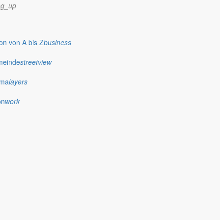
ng_up
n von A bis Z
business
meinde
streetview
ima
layers
on
work