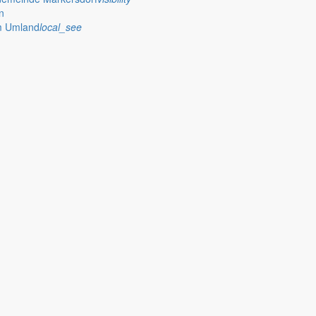
n
esinnlichkeit im Kreise der Familie und den Kindern einen fleißigen 
im Umland
local_see
as Weihnachtsfest steht vor der Tür. Damit ist auch wieder einmal Zeit, i
halt der Gemeinde für das Jahr 2010 geprägt sein. In den Ausschus
s in der Gemeinderatssitzung am 15.10.2009 auch ein Bürger die Geleg
ich die Frage überhaupt stellt, dann hat man schon zu viel an der Bede