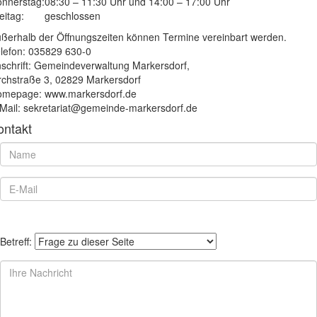
nnerstag:
08:30 – 11:30 Uhr und 14:00 – 17:00 Uhr
eitag:
geschlossen
ßerhalb der Öffnungszeiten können Termine vereinbart werden.
lefon: 035829 630-0
schrift: Gemeindeverwaltung Markersdorf,
rchstraße 3, 02829 Markersdorf
mepage: www.markersdorf.de
Mail: sekretariat@gemeinde-markersdorf.de
ontakt
Betreff: