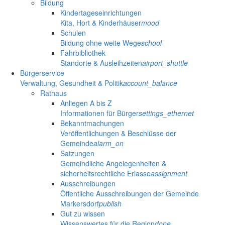
Bildung
Kindertageseinrichtungen
Kita, Hort & Kinderhäuser
mood
Schulen
Bildung ohne weite Wege
school
Fahrbibliothek
Standorte & Ausleihzeiten
airport_shuttle
Bürgerservice
Verwaltung, Gesundheit & Politik
account_balance
Rathaus
Anliegen A bis Z
Informationen für Bürger
settings_ethernet
Bekanntmachungen
Veröffentlichungen & Beschlüsse der
Gemeinde
alarm_on
Satzungen
Gemeindliche Angelegenheiten &
sicherheitsrechtliche Erlasse
assignment
Ausschreibungen
Öffentliche Ausschreibungen der Gemeinde
Markersdorf
publish
Gut zu wissen
Wissenswertes für die Region
done