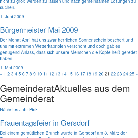
nicht zu groß werden zu lassen und nach gemeinsamen Lösungen zu
suchen.
1. Juni 2009
Bürgermeister Mai 2009
Der Monat April hat uns zwar herrlichen Sonnenschein beschert und
uns mit extremen Wetterkapriolen verschont und doch gab es
genügend Anlass, dass sich unsere Menschen die Köpfe heiß geredet
haben.
1. Mai 2009
«
1
2
3
4
5
6
7
8
9
10
11
12
13
14
15
16
17
18
19
20
21
22
23
24
25
»
Gemeinderat
Aktuelles aus dem
Gemeinderat
Nächstes Jahr Pink
Frauentagsfeier in Gersdorf
Bei einem gemütlichen Brunch wurde in Gersdorf am 8. März der