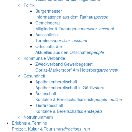
Politik
Bürgermeister
Informationen aus dem Rathaus
person
Gemeinderat
Mitglieder & Tagungen
supervisor_account
Ausschüsse
Termine
supervisor_account
Ortschaftsräte
Aktuelles aus den Ortschaften
people
Kommunale Verbände
Zweckverband Gewerbegebiet
Görlitz-Markersdorf Am Hoterberg
streetview
Gesundheit
Apothekenbereitschaft
Apothekenbereitschaft in Görlitz
store
Ärzteschaft
Kontakte & Bereitschaftsdienste
people_outline
Tierärzteschaft
Kontakte & Bereitschaftsdienste
pets
Notrufnummern
Erlebnis & Termine
Freizeit, Kultur & Tourismus
directions_run