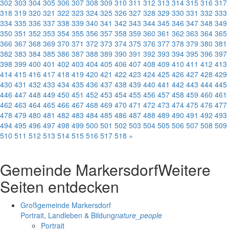
302
303
304
305
306
307
308
309
310
311
312
313
314
315
316
317
318
319
320
321
322
323
324
325
326
327
328
329
330
331
332
333
334
335
336
337
338
339
340
341
342
343
344
345
346
347
348
349
350
351
352
353
354
355
356
357
358
359
360
361
362
363
364
365
366
367
368
369
370
371
372
373
374
375
376
377
378
379
380
381
382
383
384
385
386
387
388
389
390
391
392
393
394
395
396
397
398
399
400
401
402
403
404
405
406
407
408
409
410
411
412
413
414
415
416
417
418
419
420
421
422
423
424
425
426
427
428
429
430
431
432
433
434
435
436
437
438
439
440
441
442
443
444
445
446
447
448
449
450
451
452
453
454
455
456
457
458
459
460
461
462
463
464
465
466
467
468
469
470
471
472
473
474
475
476
477
478
479
480
481
482
483
484
485
486
487
488
489
490
491
492
493
494
495
496
497
498
499
500
501
502
503
504
505
506
507
508
509
510
511
512
513
514
515
516
517
518
»
Gemeinde Markersdorf
Weitere
Seiten entdecken
Großgemeinde Markersdorf
Portrait, Landleben & Bildung
nature_people
Portrait