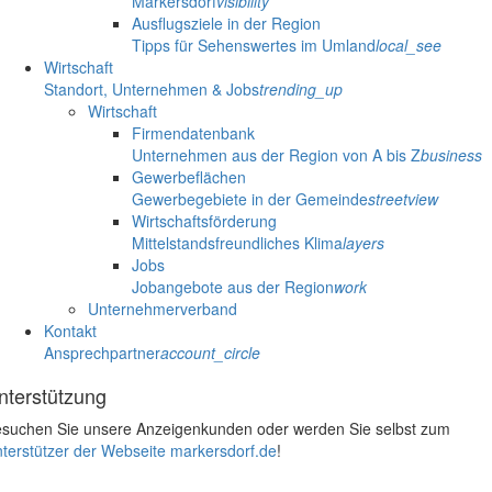
Markersdorf
visibility
Ausflugsziele in der Region
Tipps für Sehenswertes im Umland
local_see
Wirtschaft
Standort, Unternehmen & Jobs
trending_up
Wirtschaft
Firmendatenbank
Unternehmen aus der Region von A bis Z
business
Gewerbeflächen
Gewerbegebiete in der Gemeinde
streetview
Wirtschaftsförderung
Mittelstandsfreundliches Klima
layers
Jobs
Jobangebote aus der Region
work
Unternehmerverband
Kontakt
Ansprechpartner
account_circle
nterstützung
suchen Sie unsere Anzeigenkunden oder werden Sie selbst zum
terstützer der Webseite markersdorf.de
!