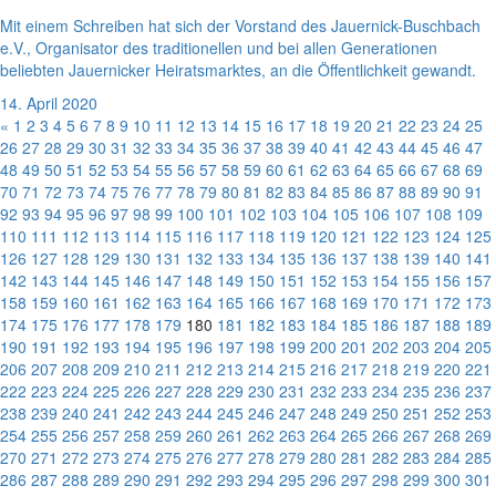
Mit einem Schreiben hat sich der Vorstand des Jauernick-Buschbach
e.V., Organisator des traditionellen und bei allen Generationen
beliebten Jauernicker Heiratsmarktes, an die Öffentlichkeit gewandt.
14. April 2020
«
1
2
3
4
5
6
7
8
9
10
11
12
13
14
15
16
17
18
19
20
21
22
23
24
25
26
27
28
29
30
31
32
33
34
35
36
37
38
39
40
41
42
43
44
45
46
47
48
49
50
51
52
53
54
55
56
57
58
59
60
61
62
63
64
65
66
67
68
69
70
71
72
73
74
75
76
77
78
79
80
81
82
83
84
85
86
87
88
89
90
91
92
93
94
95
96
97
98
99
100
101
102
103
104
105
106
107
108
109
110
111
112
113
114
115
116
117
118
119
120
121
122
123
124
125
126
127
128
129
130
131
132
133
134
135
136
137
138
139
140
141
142
143
144
145
146
147
148
149
150
151
152
153
154
155
156
157
158
159
160
161
162
163
164
165
166
167
168
169
170
171
172
173
174
175
176
177
178
179
180
181
182
183
184
185
186
187
188
189
190
191
192
193
194
195
196
197
198
199
200
201
202
203
204
205
206
207
208
209
210
211
212
213
214
215
216
217
218
219
220
221
222
223
224
225
226
227
228
229
230
231
232
233
234
235
236
237
238
239
240
241
242
243
244
245
246
247
248
249
250
251
252
253
254
255
256
257
258
259
260
261
262
263
264
265
266
267
268
269
270
271
272
273
274
275
276
277
278
279
280
281
282
283
284
285
286
287
288
289
290
291
292
293
294
295
296
297
298
299
300
301