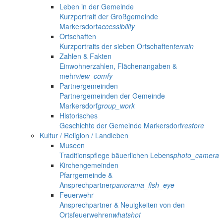
Leben in der Gemeinde
Kurzportrait der Großgemeinde
Markersdorf
accessibility
Ortschaften
Kurzportraits der sieben Ortschaften
terrain
Zahlen & Fakten
Einwohnerzahlen, Flächenangaben &
mehr
view_comfy
Partnergemeinden
Partnergemeinden der Gemeinde
Markersdorf
group_work
Historisches
Geschichte der Gemeinde Markersdorf
restore
Kultur / Religion / Landleben
Museen
Traditionspflege bäuerlichen Lebens
photo_camera
Kirchengemeinden
Pfarrgemeinde &
Ansprechpartner
panorama_fish_eye
Feuerwehr
Ansprechpartner & Neuigkeiten von den
Ortsfeuerwehren
whatshot