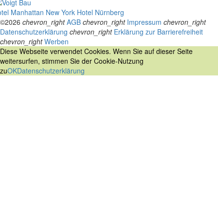
tel Manhattan New York
Hotel Nürnberg
©2026
chevron_right
AGB
chevron_right
Impressum
chevron_right
Datenschutzerklärung
chevron_right
Erklärung zur Barrierefreiheit
chevron_right
Werben
Diese Webseite verwendet Cookies. Wenn Sie auf dieser Seite
weitersurfen, stimmen Sie der Cookie-Nutzung
zu
OK
Datenschutzerklärung