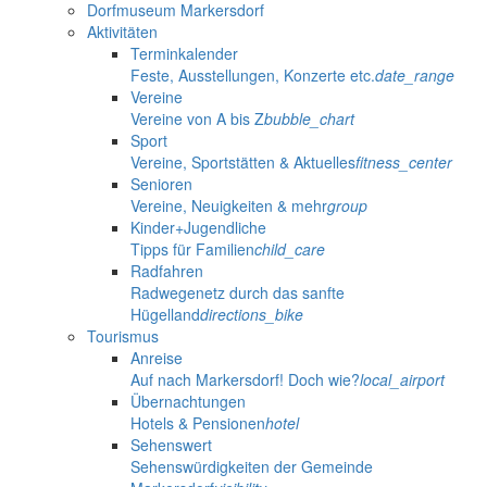
Dorfmuseum Markersdorf
Aktivitäten
Terminkalender
Feste, Ausstellungen, Konzerte etc.
date_range
Vereine
Vereine von A bis Z
bubble_chart
Sport
Vereine, Sportstätten & Aktuelles
fitness_center
Senioren
Vereine, Neuigkeiten & mehr
group
Kinder+Jugendliche
Tipps für Familien
child_care
Radfahren
Radwegenetz durch das sanfte
Hügelland
directions_bike
Tourismus
Anreise
Auf nach Markersdorf! Doch wie?
local_airport
Übernachtungen
Hotels & Pensionen
hotel
Sehenswert
Sehenswürdigkeiten der Gemeinde