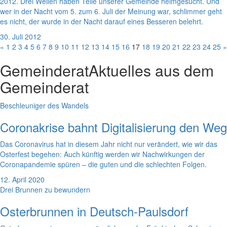
2012. Drei Wellen haben Teile unserer Gemeinde heimgesucht. Und
wer in der Nacht vom 5. zum 6. Juli der Meinung war, schlimmer geht
es nicht, der wurde in der Nacht darauf eines Besseren belehrt.
30. Juli 2012
«
1
2
3
4
5
6
7
8
9
10
11
12
13
14
15
16
17
18
19
20
21
22
23
24
25
»
Gemeinderat
Aktuelles aus dem
Gemeinderat
Beschleuniger des Wandels
Coronakrise bahnt Digitalisierung den Weg
Das Coronavirus hat in diesem Jahr nicht nur verändert, wie wir das
Osterfest begehen: Auch künftig werden wir Nachwirkungen der
Coronapandemie spüren – die guten und die schlechten Folgen.
12. April 2020
Drei Brunnen zu bewundern
Osterbrunnen in Deutsch-Paulsdorf