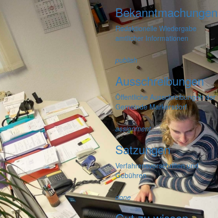
Bekanntmachungen
Redaktionelle Wiedergabe
amtlicher Informationen
publish
Ausschreibungen
Öffentliche Ausschreibungen der
Gemeinde Markersdorf
assignment
Satzungen
Verfahrensvorschriften und
Gebühren
done
Gut zu wissen