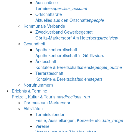
Ausschüsse
Termine
supervisor_account
Ortschaftsräte
Aktuelles aus den Ortschaften
people
Kommunale Verbände
Zweckverband Gewerbegebiet
Görlitz-Markersdorf Am Hoterberg
streetview
Gesundheit
Apothekenbereitschaft
Apothekenbereitschaft in Görlitz
store
Ärzteschaft
Kontakte & Bereitschaftsdienste
people_outline
Tierärzteschaft
Kontakte & Bereitschaftsdienste
pets
Notrufnummern
Erlebnis & Termine
Freizeit, Kultur & Tourismus
directions_run
Dorfmuseum Markersdorf
Aktivitäten
Terminkalender
Feste, Ausstellungen, Konzerte etc.
date_range
Vereine