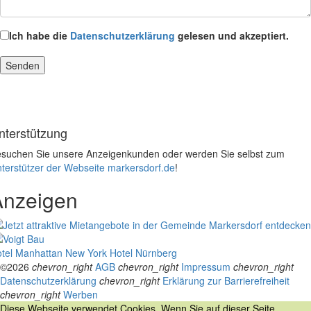
Ich habe die
Datenschutzerklärung
gelesen und akzeptiert.
nterstützung
suchen Sie unsere Anzeigenkunden oder werden Sie selbst zum
terstützer der Webseite markersdorf.de
!
Anzeigen
tel Manhattan New York
Hotel Nürnberg
©2026
chevron_right
AGB
chevron_right
Impressum
chevron_right
Datenschutzerklärung
chevron_right
Erklärung zur Barrierefreiheit
chevron_right
Werben
Diese Webseite verwendet Cookies. Wenn Sie auf dieser Seite