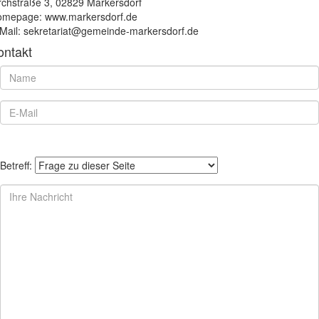
rchstraße 3, 02829 Markersdorf
mepage: www.markersdorf.de
Mail: sekretariat@gemeinde-markersdorf.de
ontakt
Betreff: