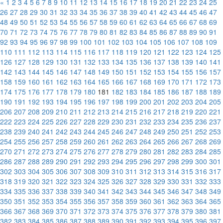
«
1
2
3
4
5
6
7
8
9
10
11
12
13
14
15
16
17
18
19
20
21
22
23
24
25
26
27
28
29
30
31
32
33
34
35
36
37
38
39
40
41
42
43
44
45
46
47
48
49
50
51
52
53
54
55
56
57
58
59
60
61
62
63
64
65
66
67
68
69
70
71
72
73
74
75
76
77
78
79
80
81
82
83
84
85
86
87
88
89
90
91
92
93
94
95
96
97
98
99
100
101
102
103
104
105
106
107
108
109
110
111
112
113
114
115
116
117
118
119
120
121
122
123
124
125
126
127
128
129
130
131
132
133
134
135
136
137
138
139
140
141
142
143
144
145
146
147
148
149
150
151
152
153
154
155
156
157
158
159
160
161
162
163
164
165
166
167
168
169
170
171
172
173
174
175
176
177
178
179
180
181
182
183
184
185
186
187
188
189
190
191
192
193
194
195
196
197
198
199
200
201
202
203
204
205
206
207
208
209
210
211
212
213
214
215
216
217
218
219
220
221
222
223
224
225
226
227
228
229
230
231
232
233
234
235
236
237
238
239
240
241
242
243
244
245
246
247
248
249
250
251
252
253
254
255
256
257
258
259
260
261
262
263
264
265
266
267
268
269
270
271
272
273
274
275
276
277
278
279
280
281
282
283
284
285
286
287
288
289
290
291
292
293
294
295
296
297
298
299
300
301
302
303
304
305
306
307
308
309
310
311
312
313
314
315
316
317
318
319
320
321
322
323
324
325
326
327
328
329
330
331
332
333
334
335
336
337
338
339
340
341
342
343
344
345
346
347
348
349
350
351
352
353
354
355
356
357
358
359
360
361
362
363
364
365
366
367
368
369
370
371
372
373
374
375
376
377
378
379
380
381
382
383
384
385
386
387
388
389
390
391
392
393
394
395
396
397