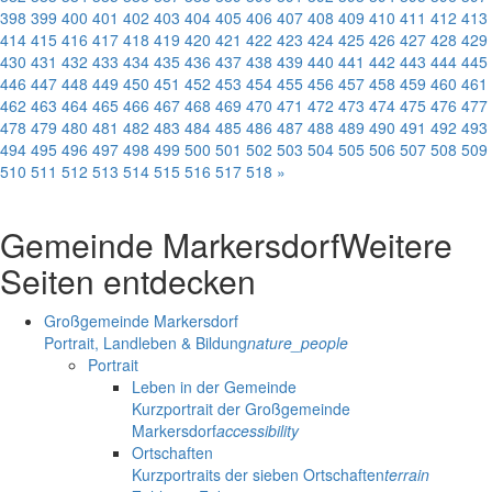
398
399
400
401
402
403
404
405
406
407
408
409
410
411
412
413
414
415
416
417
418
419
420
421
422
423
424
425
426
427
428
429
430
431
432
433
434
435
436
437
438
439
440
441
442
443
444
445
446
447
448
449
450
451
452
453
454
455
456
457
458
459
460
461
462
463
464
465
466
467
468
469
470
471
472
473
474
475
476
477
478
479
480
481
482
483
484
485
486
487
488
489
490
491
492
493
494
495
496
497
498
499
500
501
502
503
504
505
506
507
508
509
510
511
512
513
514
515
516
517
518
»
Gemeinde Markersdorf
Weitere
Seiten entdecken
Großgemeinde Markersdorf
Portrait, Landleben & Bildung
nature_people
Portrait
Leben in der Gemeinde
Kurzportrait der Großgemeinde
Markersdorf
accessibility
Ortschaften
Kurzportraits der sieben Ortschaften
terrain