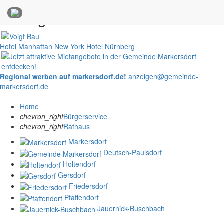
Anzeigen
Hotel Manhattan New York
Hotel Nürnberg
Regional werben auf markersdorf.de!
anzeigen@gemeinde-
markersdorf.de
Home
chevron_right
Bürgerservice
chevron_right
Rathaus
Markersdorf
Deutsch-Paulsdorf
Holtendorf
Gersdorf
Friedersdorf
Pfaffendorf
Jauernick-Buschbach