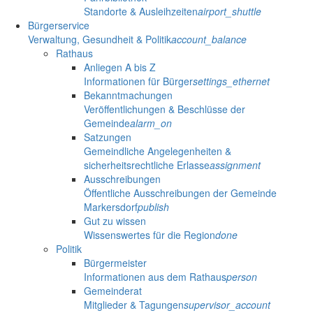
Standorte & Ausleihzeiten
airport_shuttle
Bürgerservice
Verwaltung, Gesundheit & Politik
account_balance
Rathaus
Anliegen A bis Z
Informationen für Bürger
settings_ethernet
Bekanntmachungen
Veröffentlichungen & Beschlüsse der
Gemeinde
alarm_on
Satzungen
Gemeindliche Angelegenheiten &
sicherheitsrechtliche Erlasse
assignment
Ausschreibungen
Öffentliche Ausschreibungen der Gemeinde
Markersdorf
publish
Gut zu wissen
Wissenswertes für die Region
done
Politik
Bürgermeister
Informationen aus dem Rathaus
person
Gemeinderat
Mitglieder & Tagungen
supervisor_account