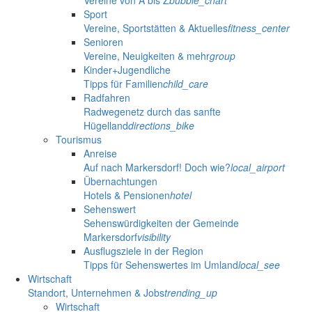
Vereine von A bis Z
bubble_chart
Sport
Vereine, Sportstätten & Aktuelles
fitness_center
Senioren
Vereine, Neuigkeiten & mehr
group
Kinder+Jugendliche
Tipps für Familien
child_care
Radfahren
Radwegenetz durch das sanfte
Hügelland
directions_bike
Tourismus
Anreise
Auf nach Markersdorf! Doch wie?
local_airport
Übernachtungen
Hotels & Pensionen
hotel
Sehenswert
Sehenswürdigkeiten der Gemeinde
Markersdorf
visibility
Ausflugsziele in der Region
Tipps für Sehenswertes im Umland
local_see
Wirtschaft
Standort, Unternehmen & Jobs
trending_up
Wirtschaft