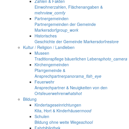
Zahlen & Fakten
Einwohnerzahlen, Flächenangaben &
mehr
view_comfy
Partnergemeinden
Partnergemeinden der Gemeinde
Markersdorf
group_work
Historisches
Geschichte der Gemeinde Markersdorf
restore
Kultur / Religion / Landleben
Museen
Traditionspflege bäuerlichen Lebens
photo_camera
Kirchengemeinden
Pfarrgemeinde &
Ansprechpartner
panorama_fish_eye
Feuerwehr
Ansprechpartner & Neuigkeiten von den
Ortsfeuerwehren
whatshot
Bildung
Kindertageseinrichtungen
Kita, Hort & Kinderhäuser
mood
Schulen
Bildung ohne weite Wege
school
Fahrbibliothek