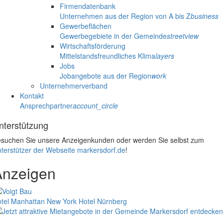
Firmendatenbank
Unternehmen aus der Region von A bis Z
business
Gewerbeflächen
Gewerbegebiete in der Gemeinde
streetview
Wirtschaftsförderung
Mittelstandsfreundliches Klima
layers
Jobs
Jobangebote aus der Region
work
Unternehmerverband
Kontakt
Ansprechpartner
account_circle
nterstützung
suchen Sie unsere Anzeigenkunden oder werden Sie selbst zum
terstützer der Webseite markersdorf.de
!
Anzeigen
tel Manhattan New York
Hotel Nürnberg