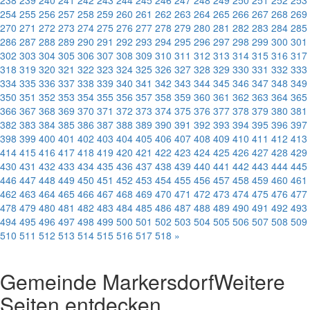
238
239
240
241
242
243
244
245
246
247
248
249
250
251
252
253
254
255
256
257
258
259
260
261
262
263
264
265
266
267
268
269
270
271
272
273
274
275
276
277
278
279
280
281
282
283
284
285
286
287
288
289
290
291
292
293
294
295
296
297
298
299
300
301
302
303
304
305
306
307
308
309
310
311
312
313
314
315
316
317
318
319
320
321
322
323
324
325
326
327
328
329
330
331
332
333
334
335
336
337
338
339
340
341
342
343
344
345
346
347
348
349
350
351
352
353
354
355
356
357
358
359
360
361
362
363
364
365
366
367
368
369
370
371
372
373
374
375
376
377
378
379
380
381
382
383
384
385
386
387
388
389
390
391
392
393
394
395
396
397
398
399
400
401
402
403
404
405
406
407
408
409
410
411
412
413
414
415
416
417
418
419
420
421
422
423
424
425
426
427
428
429
430
431
432
433
434
435
436
437
438
439
440
441
442
443
444
445
446
447
448
449
450
451
452
453
454
455
456
457
458
459
460
461
462
463
464
465
466
467
468
469
470
471
472
473
474
475
476
477
478
479
480
481
482
483
484
485
486
487
488
489
490
491
492
493
494
495
496
497
498
499
500
501
502
503
504
505
506
507
508
509
510
511
512
513
514
515
516
517
518
»
Gemeinde Markersdorf
Weitere
Seiten entdecken