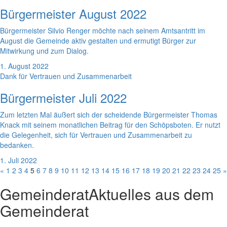
Bürgermeister August 2022
Bürgermeister Silvio Renger möchte nach seinem Amtsantritt im
August die Gemeinde aktiv gestalten und ermutigt Bürger zur
Mitwirkung und zum Dialog.
1. August 2022
Dank für Vertrauen und Zusammenarbeit
Bürgermeister Juli 2022
Zum letzten Mal äußert sich der scheidende Bürgermeister Thomas
Knack mit seinem monatlichen Beitrag für den Schöpsboten. Er nutzt
die Gelegenheit, sich für Vertrauen und Zusammenarbeit zu
bedanken.
1. Juli 2022
«
1
2
3
4
5
6
7
8
9
10
11
12
13
14
15
16
17
18
19
20
21
22
23
24
25
»
Gemeinderat
Aktuelles aus dem
Gemeinderat