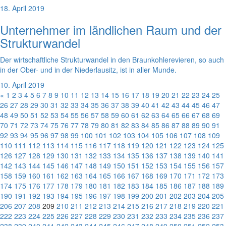
18. April 2019
Unternehmer im ländlichen Raum und der
Strukturwandel
Der wirtschaftliche Strukturwandel in den Braunkohlerevieren, so auch
in der Ober- und in der Niederlausitz, ist in aller Munde.
10. April 2019
«
1
2
3
4
5
6
7
8
9
10
11
12
13
14
15
16
17
18
19
20
21
22
23
24
25
26
27
28
29
30
31
32
33
34
35
36
37
38
39
40
41
42
43
44
45
46
47
48
49
50
51
52
53
54
55
56
57
58
59
60
61
62
63
64
65
66
67
68
69
70
71
72
73
74
75
76
77
78
79
80
81
82
83
84
85
86
87
88
89
90
91
92
93
94
95
96
97
98
99
100
101
102
103
104
105
106
107
108
109
110
111
112
113
114
115
116
117
118
119
120
121
122
123
124
125
126
127
128
129
130
131
132
133
134
135
136
137
138
139
140
141
142
143
144
145
146
147
148
149
150
151
152
153
154
155
156
157
158
159
160
161
162
163
164
165
166
167
168
169
170
171
172
173
174
175
176
177
178
179
180
181
182
183
184
185
186
187
188
189
190
191
192
193
194
195
196
197
198
199
200
201
202
203
204
205
206
207
208
209
210
211
212
213
214
215
216
217
218
219
220
221
222
223
224
225
226
227
228
229
230
231
232
233
234
235
236
237