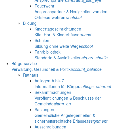
Ansprechpartner
panorama_fish_eye
Feuerwehr
Ansprechpartner & Neuigkeiten von den
Ortsfeuerwehren
whatshot
Bildung
Kindertageseinrichtungen
Kita, Hort & Kinderhäuser
mood
Schulen
Bildung ohne weite Wege
school
Fahrbibliothek
Standorte & Ausleihzeiten
airport_shuttle
Bürgerservice
Verwaltung, Gesundheit & Politik
account_balance
Rathaus
Anliegen A bis Z
Informationen für Bürger
settings_ethernet
Bekanntmachungen
Veröffentlichungen & Beschlüsse der
Gemeinde
alarm_on
Satzungen
Gemeindliche Angelegenheiten &
sicherheitsrechtliche Erlasse
assignment
Ausschreibungen