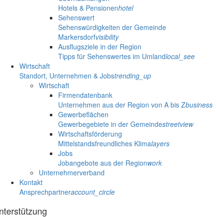
Hotels & Pensionen
hotel
Sehenswert
Sehenswürdigkeiten der Gemeinde
Markersdorf
visibility
Ausflugsziele in der Region
Tipps für Sehenswertes im Umland
local_see
Wirtschaft
Standort, Unternehmen & Jobs
trending_up
Wirtschaft
Firmendatenbank
Unternehmen aus der Region von A bis Z
business
Gewerbeflächen
Gewerbegebiete in der Gemeinde
streetview
Wirtschaftsförderung
Mittelstandsfreundliches Klima
layers
Jobs
Jobangebote aus der Region
work
Unternehmerverband
Kontakt
Ansprechpartner
account_circle
nterstützung