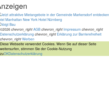
Anzeigen
tel Manhattan New York
Hotel Nürnberg
©2026
chevron_right
AGB
chevron_right
Impressum
chevron_right
Datenschutzerklärung
chevron_right
Erklärung zur Barrierefreiheit
chevron_right
Werben
Diese Webseite verwendet Cookies. Wenn Sie auf dieser Seite
weitersurfen, stimmen Sie der Cookie-Nutzung
zu
OK
Datenschutzerklärung