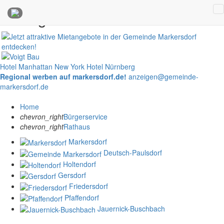
Anzeigen
Hotel Manhattan New York
Hotel Nürnberg
Regional werben auf markersdorf.de!
anzeigen@gemeinde-
markersdorf.de
Home
chevron_right
Bürgerservice
chevron_right
Rathaus
Markersdorf
Deutsch-Paulsdorf
Holtendorf
Gersdorf
Friedersdorf
Pfaffendorf
Jauernick-Buschbach