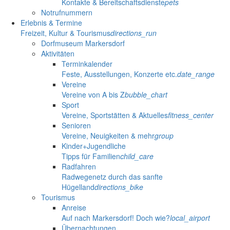
Kontakte & Bereitschaftsdienste
pets
Notrufnummern
Erlebnis & Termine
Freizeit, Kultur & Tourismus
directions_run
Dorfmuseum Markersdorf
Aktivitäten
Terminkalender
Feste, Ausstellungen, Konzerte etc.
date_range
Vereine
Vereine von A bis Z
bubble_chart
Sport
Vereine, Sportstätten & Aktuelles
fitness_center
Senioren
Vereine, Neuigkeiten & mehr
group
Kinder+Jugendliche
Tipps für Familien
child_care
Radfahren
Radwegenetz durch das sanfte
Hügelland
directions_bike
Tourismus
Anreise
Auf nach Markersdorf! Doch wie?
local_airport
Übernachtungen