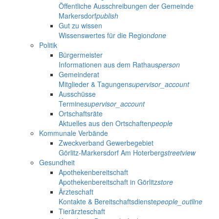
Öffentliche Ausschreibungen der Gemeinde
Markersdorf
publish
Gut zu wissen
Wissenswertes für die Region
done
Politik
Bürgermeister
Informationen aus dem Rathaus
person
Gemeinderat
Mitglieder & Tagungen
supervisor_account
Ausschüsse
Termine
supervisor_account
Ortschaftsräte
Aktuelles aus den Ortschaften
people
Kommunale Verbände
Zweckverband Gewerbegebiet
Görlitz-Markersdorf Am Hoterberg
streetview
Gesundheit
Apothekenbereitschaft
Apothekenbereitschaft in Görlitz
store
Ärzteschaft
Kontakte & Bereitschaftsdienste
people_outline
Tierärzteschaft