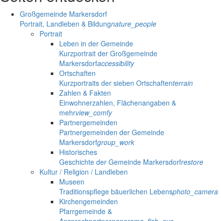
Großgemeinde Markersdorf
Portrait, Landleben & Bildung
nature_people
Portrait
Leben in der Gemeinde
Kurzportrait der Großgemeinde
Markersdorf
accessibility
Ortschaften
Kurzportraits der sieben Ortschaften
terrain
Zahlen & Fakten
Einwohnerzahlen, Flächenangaben &
mehr
view_comfy
Partnergemeinden
Partnergemeinden der Gemeinde
Markersdorf
group_work
Historisches
Geschichte der Gemeinde Markersdorf
restore
Kultur / Religion / Landleben
Museen
Traditionspflege bäuerlichen Lebens
photo_camera
Kirchengemeinden
Pfarrgemeinde &