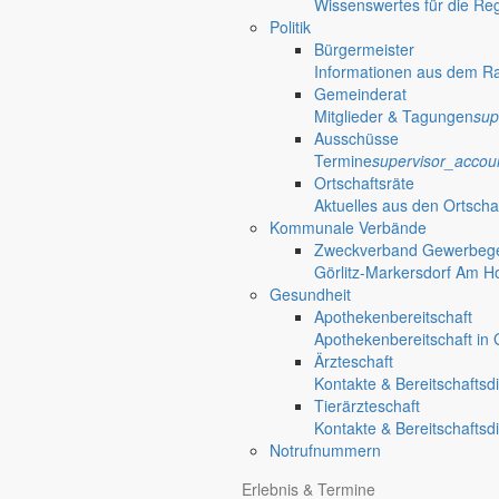
Wissenswertes für die Re
Politik
Bürgermeister
Informationen aus dem R
Gemeinderat
Mitglieder & Tagungen
sup
Ausschüsse
Termine
supervisor_accou
Ortschaftsräte
Aktuelles aus den Ortscha
Kommunale Verbände
Zweckverband Gewerbege
Görlitz-Markersdorf Am H
Gesundheit
Apothekenbereitschaft
Apothekenbereitschaft in G
Ärzteschaft
Kontakte & Bereitschaftsd
Tierärzteschaft
Kontakte & Bereitschaftsd
Notrufnummern
Erlebnis & Termine