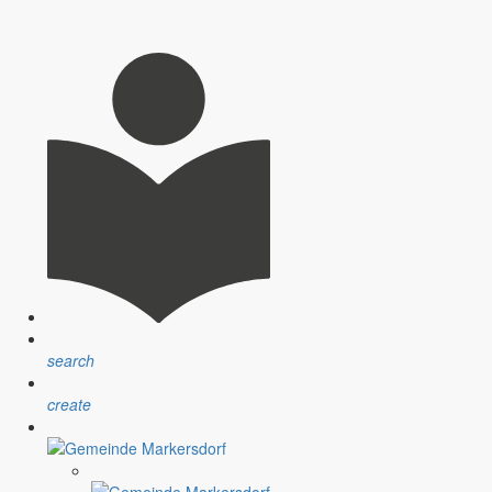
nsprechpartner, Öffnungszeiten und Informationen zu
sblatt” erfolgt sind.
ndlichen Raum werden aufgegriffen.
search
create
assignment
Satzungen
r Gemeinde
Verfahrensvorschriften und Gebühren