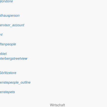
gion
done
athaus
person
ervisor_account
nt
ften
people
biet
oterberg
streetview
örlitz
store
ienste
people_outline
ienste
pets
Wirtschaft