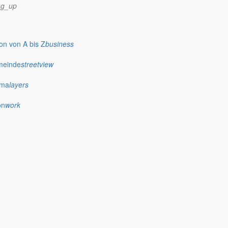
ng_up
n von A bis Z
business
meinde
streetview
ima
layers
on
work