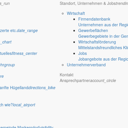
ns_run
Standort, Unternehmen & Jobs
trendi
Wirtschaft
Firmendatenbank
Unternehmen aus der Regio
zerte etc.
date_range
Gewerbeflächen
Gewerbegebiete in der Ge
_chart
Wirtschaftsförderung
Mittelstandsfreundliches Kl
tuelles
fitness_center
Jobs
Jobangebote aus der Regi
ehr
group
Unternehmerverband
Kontakt
re
Ansprechpartner
account_circle
anfte Hügelland
directions_bike
ch wie?
local_airport
Gemeinde Markersdorf
visibility