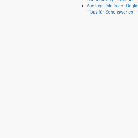
Friedersdorf
Ausflugsziele in der Regio
Pfaffendorf
Tipps für Sehenswertes 
Jauernick-Buschbach
Rathaus
Informationen aus dem Rathaus
Früher musste man wegen jeder Angelegenheit “uff de Gemeende”, heute
unterschiedlichen Anliegen finden Sie hier ebenso wie die Wiedergabe v
In der Rubrik “Rathaus” geht der Blick etwas weiter über die Markers
Reichen Sie gern Vorschläge ein, was unter “Anliegen von A bis Z” n
settings_ethernet
alarm_on
Anliegen A bis Z
Bekanntm
Bürgerinformationen, Dokumente & mehr
Redaktionelle W