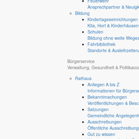
Feuerwehr
Ansprechpartner & Neuigk
Bildung
Kindertageseinrichtungen
Kita, Hort & Kinderhäuser
Schulen
Bildung ohne weite Wege
Fahrbibliothek
Standorte & Ausleihzeiten
Bürgerservice
Verwaltung, Gesundheit & Politik
acc
Rathaus
Anliegen A bis Z
Informationen für Bürger
s
Bekanntmachungen
Veröffentlichungen & Bes
Satzungen
Gemeindliche Angelegenhei
Ausschreibungen
Öffentliche Ausschreibun
Gut zu wissen