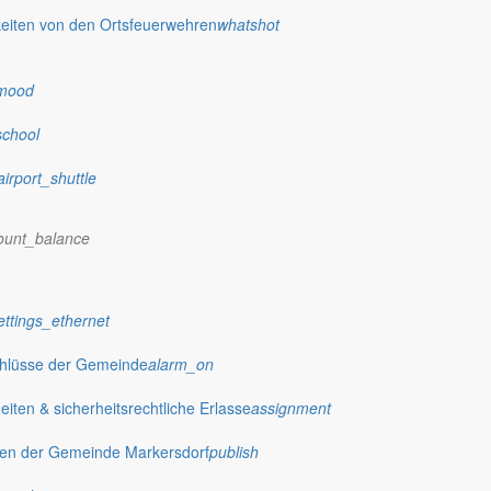
eiten von den Ortsfeuerwehren
whatshot
mood
school
airport_shuttle
ount_balance
ettings_ethernet
chlüsse der Gemeinde
alarm_on
ten & sicherheitsrechtliche Erlasse
assignment
gen der Gemeinde Markersdorf
publish