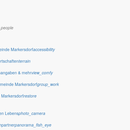
_people
dorf.de
einde Markersdorf
accessibility
Ortschaften
terrain
nangaben & mehr
view_comfy
meinde Markersdorf
group_work
 Markersdorf
restore
hen Lebens
photo_camera
hpartner
panorama_fish_eye