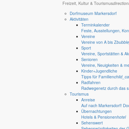
Freizeit, Kultur & Tourismus
directio
Dorfmuseum Markersdorf
Aktivitäten
Terminkalender
Feste, Ausstellungen, Kon
Vereine
Vereine von A bis Z
bubble
Sport
Vereine, Sportstätten & Ak
Senioren
Vereine, Neuigkeiten & m
Kinder+Jugendliche
Tipps für Familien
child_ca
Radfahren
Radwegenetz durch das s
Tourismus
Anreise
Auf nach Markersdorf! Do
Deutsch-Paulsdorf
Übernachtungen
Holtendorf
Hotels & Pensionen
hotel
Sehenswert
Gersdorf
Sehenswürdigkeiten der 