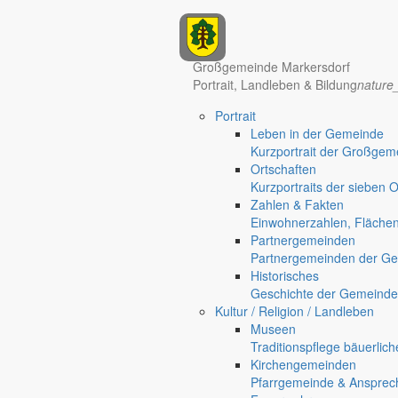
Anzeigen
Großgemeinde Markersdorf
Portrait, Landleben & Bildung
nature
Hotel Manhattan New York
Hotel Nürnberg
Portrait
Regional werben auf markersdorf.de!
anzeigen@gemeinde-markers
Leben in der Gemeinde
Kurzportrait der Großgem
Home
Ortschaften
chevron_right
Bürgerservice
Kurzportraits der sieben 
chevron_right
Rathaus
Zahlen & Fakten
Markersdorf
Einwohnerzahlen, Fläche
Partnergemeinden
Partnergemeinden der Ge
Historisches
Geschichte der Gemeinde
Kultur / Religion / Landleben
Museen
Traditionspflege bäuerlic
Kirchengemeinden
Pfarrgemeinde & Ansprec