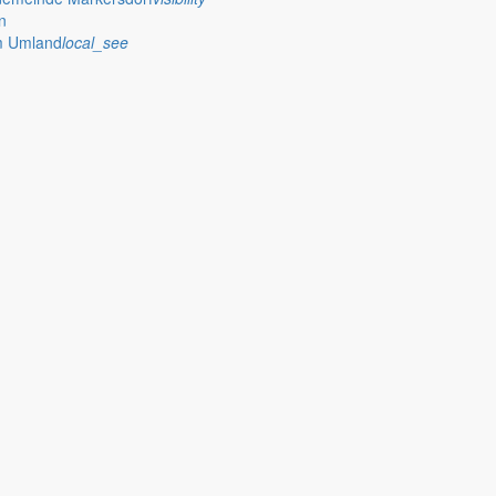
n
im Umland
local_see
 stellt das Rathaus Markersdorf viele Informationen online bereit. A
on Veröffentlichungen, die amtlich im “Schöpsboten – Dorfzeitung & Amt
dorfer Kirchtürme hinaus und Belange der Region und des Lebens im lä
och aufgenommen werden sollte!
publish
achungen
Ausschreibungen
iedergabe amtlicher
Öffentliche Ausschreibungen de