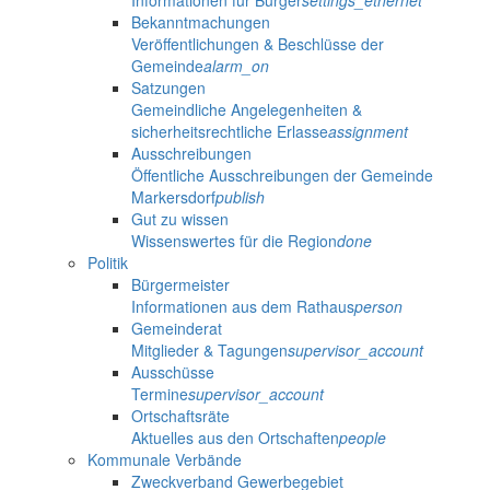
Informationen für Bürger
settings_ethernet
Bekanntmachungen
Veröffentlichungen & Beschlüsse der
Gemeinde
alarm_on
Satzungen
Gemeindliche Angelegenheiten &
sicherheitsrechtliche Erlasse
assignment
Ausschreibungen
Öffentliche Ausschreibungen der Gemeinde
Markersdorf
publish
Gut zu wissen
Wissenswertes für die Region
done
Politik
Bürgermeister
Informationen aus dem Rathaus
person
Gemeinderat
Mitglieder & Tagungen
supervisor_account
Ausschüsse
Termine
supervisor_account
Ortschaftsräte
Aktuelles aus den Ortschaften
people
Kommunale Verbände
Zweckverband Gewerbegebiet