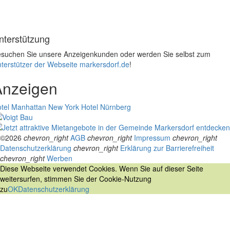
nterstützung
suchen Sie unsere Anzeigenkunden oder werden Sie selbst zum
terstützer der Webseite markersdorf.de
!
Anzeigen
tel Manhattan New York
Hotel Nürnberg
©2026
chevron_right
AGB
chevron_right
Impressum
chevron_right
Datenschutzerklärung
chevron_right
Erklärung zur Barrierefreiheit
chevron_right
Werben
Diese Webseite verwendet Cookies. Wenn Sie auf dieser Seite
weitersurfen, stimmen Sie der Cookie-Nutzung
zu
OK
Datenschutzerklärung