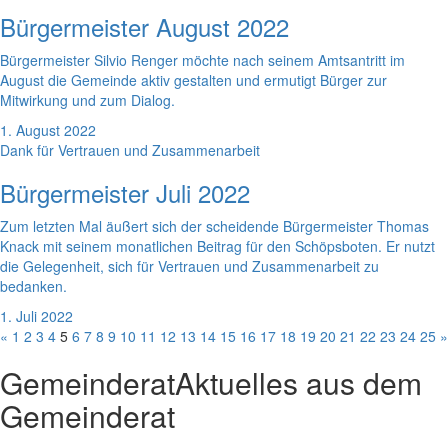
Bürgermeister August 2022
Bürgermeister Silvio Renger möchte nach seinem Amtsantritt im
August die Gemeinde aktiv gestalten und ermutigt Bürger zur
Mitwirkung und zum Dialog.
1. August 2022
Dank für Vertrauen und Zusammenarbeit
Bürgermeister Juli 2022
Zum letzten Mal äußert sich der scheidende Bürgermeister Thomas
Knack mit seinem monatlichen Beitrag für den Schöpsboten. Er nutzt
die Gelegenheit, sich für Vertrauen und Zusammenarbeit zu
bedanken.
1. Juli 2022
«
1
2
3
4
5
6
7
8
9
10
11
12
13
14
15
16
17
18
19
20
21
22
23
24
25
»
Gemeinderat
Aktuelles aus dem
Gemeinderat