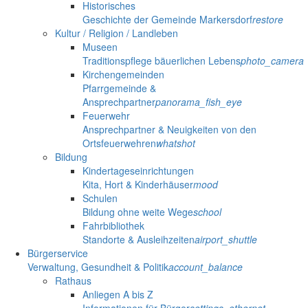
Historisches
Geschichte der Gemeinde Markersdorf
restore
Kultur / Religion / Landleben
Museen
Traditionspflege bäuerlichen Lebens
photo_camera
Kirchengemeinden
Pfarrgemeinde &
Ansprechpartner
panorama_fish_eye
Feuerwehr
Ansprechpartner & Neuigkeiten von den
Ortsfeuerwehren
whatshot
Bildung
Kindertageseinrichtungen
Kita, Hort & Kinderhäuser
mood
Schulen
Bildung ohne weite Wege
school
Fahrbibliothek
Standorte & Ausleihzeiten
airport_shuttle
Bürgerservice
Verwaltung, Gesundheit & Politik
account_balance
Rathaus
Anliegen A bis Z