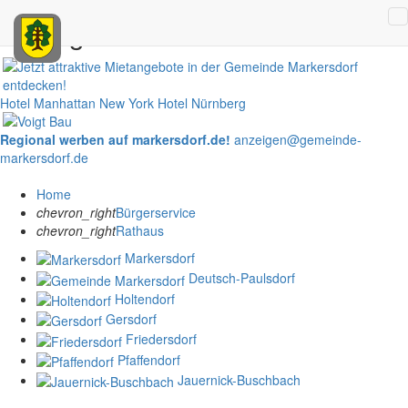
Anzeigen
Hotel Manhattan New York
Hotel Nürnberg
Regional werben auf markersdorf.de!
anzeigen@gemeinde-
markersdorf.de
Home
chevron_right
Bürgerservice
chevron_right
Rathaus
Markersdorf
Deutsch-Paulsdorf
Holtendorf
Gersdorf
Friedersdorf
Pfaffendorf
Jauernick-Buschbach