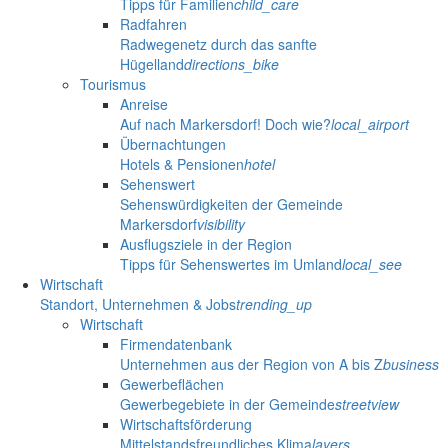
Tipps für Familien
child_care
Radfahren
Radwegenetz durch das sanfte
Hügelland
directions_bike
Tourismus
Anreise
Auf nach Markersdorf! Doch wie?
local_airport
Übernachtungen
Hotels & Pensionen
hotel
Sehenswert
Sehenswürdigkeiten der Gemeinde
Markersdorf
visibility
Ausflugsziele in der Region
Tipps für Sehenswertes im Umland
local_see
Wirtschaft
Standort, Unternehmen & Jobs
trending_up
Wirtschaft
Firmendatenbank
Unternehmen aus der Region von A bis Z
business
Gewerbeflächen
Gewerbegebiete in der Gemeinde
streetview
Wirtschaftsförderung
Mittelstandsfreundliches Klima
layers