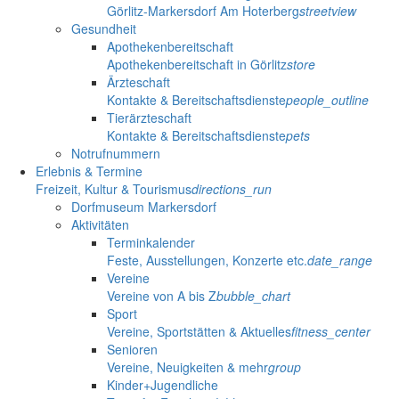
Görlitz-Markersdorf Am Hoterberg
streetview
Gesundheit
Apothekenbereitschaft
Apothekenbereitschaft in Görlitz
store
Ärzteschaft
Kontakte & Bereitschaftsdienste
people_outline
Tierärzteschaft
Kontakte & Bereitschaftsdienste
pets
Notrufnummern
Erlebnis & Termine
Freizeit, Kultur & Tourismus
directions_run
Dorfmuseum Markersdorf
Aktivitäten
Terminkalender
Feste, Ausstellungen, Konzerte etc.
date_range
Vereine
Vereine von A bis Z
bubble_chart
Sport
Vereine, Sportstätten & Aktuelles
fitness_center
Senioren
Vereine, Neuigkeiten & mehr
group
Kinder+Jugendliche