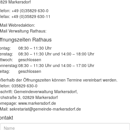
829 Markersdorf
lefon: +49 (0)35829 630-0
lefax: +49 (0)35829 630-11
Mail Webredaktion:
Mail Verwaltung Rathaus:
ffnungszeiten Rathaus
ntag:
08:30 – 11:30 Uhr
enstag:
08:30 – 11:30 Uhr und 14:00 – 18:00 Uhr
ttwoch:
geschlossen
nnerstag:
08:30 – 11:30 Uhr und 14:00 – 17:00 Uhr
eitag:
geschlossen
ßerhalb der Öffnungszeiten können Termine vereinbart werden.
lefon: 035829 630-0
schrift: Gemeindeverwaltung Markersdorf,
rchstraße 3, 02829 Markersdorf
mepage: www.markersdorf.de
Mail: sekretariat@gemeinde-markersdorf.de
ontakt