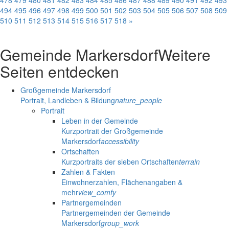
478
479
480
481
482
483
484
485
486
487
488
489
490
491
492
493
494
495
496
497
498
499
500
501
502
503
504
505
506
507
508
509
510
511
512
513
514
515
516
517
518
»
Gemeinde Markersdorf
Weitere
Seiten entdecken
Großgemeinde Markersdorf
Portrait, Landleben & Bildung
nature_people
Portrait
Leben in der Gemeinde
Kurzportrait der Großgemeinde
Markersdorf
accessibility
Ortschaften
Kurzportraits der sieben Ortschaften
terrain
Zahlen & Fakten
Einwohnerzahlen, Flächenangaben &
mehr
view_comfy
Partnergemeinden
Partnergemeinden der Gemeinde
Markersdorf
group_work