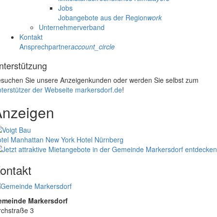
Jobs
Jobangebote aus der Region
work
Unternehmerverband
Kontakt
Ansprechpartner
account_circle
nterstützung
suchen Sie unsere Anzeigenkunden oder werden Sie selbst zum
terstützer der Webseite markersdorf.de
!
Anzeigen
tel Manhattan New York
Hotel Nürnberg
ontakt
emeinde Markersdorf
rchstraße 3