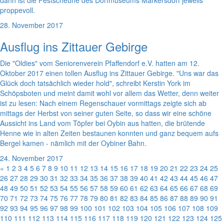
dann ist die Festscheune des Dorfmuseums Markersdorf jeweils
proppevoll.
28. November 2017
Ausflug ins Zittauer Gebirge
Die "Oldies" vom Seniorenverein Pfaffendorf e.V. hatten am 12.
Oktober 2017 einen tollen Ausflug ins Zittauer Gebirge. "Uns war das
Glück doch tatsächlich wieder hold", schreibt Kerstin York im
Schöpsboten und meint damit wohl vor allem das Wetter, denn weiter
ist zu lesen: Nach einem Regenschauer vormittags zeigte sich ab
mittags der Herbst von seiner guten Seite, so dass wir eine schöne
Aussicht ins Land vom Töpfer bei Oybin aus hatten, die brütende
Henne wie in alten Zeiten bestaunen konnten und ganz bequem aufs
Bergel kamen - nämlich mit der Oybiner Bahn.
24. November 2017
«
1
2
3
4
5
6
7
8
9
10
11
12
13
14
15
16
17
18
19
20
21
22
23
24
25
26
27
28
29
30
31
32
33
34
35
36
37
38
39
40
41
42
43
44
45
46
47
48
49
50
51
52
53
54
55
56
57
58
59
60
61
62
63
64
65
66
67
68
69
70
71
72
73
74
75
76
77
78
79
80
81
82
83
84
85
86
87
88
89
90
91
92
93
94
95
96
97
98
99
100
101
102
103
104
105
106
107
108
109
110
111
112
113
114
115
116
117
118
119
120
121
122
123
124
125