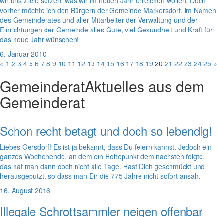
wir uns Ziele setzen, was wir im neuen Jahr erreichen wollen. Doch
vorher möchte ich den Bürgern der Gemeinde Markersdorf, im Namen
des Gemeinderates und aller Mitarbeiter der Verwaltung und der
Einrichtungen der Gemeinde alles Gute, viel Gesundheit und Kraft für
das neue Jahr wünschen!
6. Januar 2010
«
1
2
3
4
5
6
7
8
9
10
11
12
13
14
15
16
17
18
19
20
21
22
23
24
25
»
Gemeinderat
Aktuelles aus dem
Gemeinderat
Schon recht betagt und doch so lebendig!
Liebes Gersdorf! Es ist ja bekannt, dass Du feiern kannst. Jedoch ein
ganzes Wochenende, an dem ein Höhepunkt dem nächsten folgte,
das hat man dann doch nicht alle Tage. Hast Dich geschmückt und
herausgeputzt, so dass man Dir die 775 Jahre nicht sofort ansah.
16. August 2016
Illegale Schrottsammler neigen offenbar