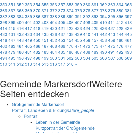
350
351
352
353
354
355
356
357
358
359
360
361
362
363
364
365
366
367
368
369
370
371
372
373
374
375
376
377
378
379
380
381
382
383
384
385
386
387
388
389
390
391
392
393
394
395
396
397
398
399
400
401
402
403
404
405
406
407
408
409
410
411
412
413
414
415
416
417
418
419
420
421
422
423
424
425
426
427
428
429
430
431
432
433
434
435
436
437
438
439
440
441
442
443
444
445
446
447
448
449
450
451
452
453
454
455
456
457
458
459
460
461
462
463
464
465
466
467
468
469
470
471
472
473
474
475
476
477
478
479
480
481
482
483
484
485
486
487
488
489
490
491
492
493
494
495
496
497
498
499
500
501
502
503
504
505
506
507
508
509
510
511
512
513
514
515
516
517
518
»
Gemeinde Markersdorf
Weitere
Seiten entdecken
Großgemeinde Markersdorf
Portrait, Landleben & Bildung
nature_people
Portrait
Leben in der Gemeinde
Kurzportrait der Großgemeinde