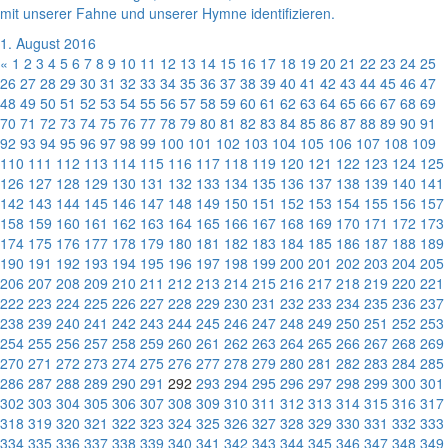
mit unserer Fahne und unserer Hymne identifizieren.
1. August 2016
«
1
2
3
4
5
6
7
8
9
10
11
12
13
14
15
16
17
18
19
20
21
22
23
24
25
26
27
28
29
30
31
32
33
34
35
36
37
38
39
40
41
42
43
44
45
46
47
48
49
50
51
52
53
54
55
56
57
58
59
60
61
62
63
64
65
66
67
68
69
70
71
72
73
74
75
76
77
78
79
80
81
82
83
84
85
86
87
88
89
90
91
92
93
94
95
96
97
98
99
100
101
102
103
104
105
106
107
108
109
110
111
112
113
114
115
116
117
118
119
120
121
122
123
124
125
126
127
128
129
130
131
132
133
134
135
136
137
138
139
140
141
142
143
144
145
146
147
148
149
150
151
152
153
154
155
156
157
158
159
160
161
162
163
164
165
166
167
168
169
170
171
172
173
174
175
176
177
178
179
180
181
182
183
184
185
186
187
188
189
190
191
192
193
194
195
196
197
198
199
200
201
202
203
204
205
206
207
208
209
210
211
212
213
214
215
216
217
218
219
220
221
222
223
224
225
226
227
228
229
230
231
232
233
234
235
236
237
238
239
240
241
242
243
244
245
246
247
248
249
250
251
252
253
254
255
256
257
258
259
260
261
262
263
264
265
266
267
268
269
270
271
272
273
274
275
276
277
278
279
280
281
282
283
284
285
286
287
288
289
290
291
292
293
294
295
296
297
298
299
300
301
302
303
304
305
306
307
308
309
310
311
312
313
314
315
316
317
318
319
320
321
322
323
324
325
326
327
328
329
330
331
332
333
334
335
336
337
338
339
340
341
342
343
344
345
346
347
348
349