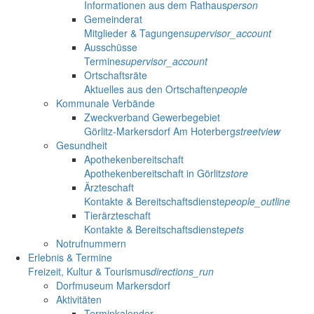
Informationen aus dem Rathaus
person
Gemeinderat
Mitglieder & Tagungen
supervisor_account
Ausschüsse
Termine
supervisor_account
Ortschaftsräte
Aktuelles aus den Ortschaften
people
Kommunale Verbände
Zweckverband Gewerbegebiet
Görlitz-Markersdorf Am Hoterberg
streetview
Gesundheit
Apothekenbereitschaft
Apothekenbereitschaft in Görlitz
store
Ärzteschaft
Kontakte & Bereitschaftsdienste
people_outline
Tierärzteschaft
Kontakte & Bereitschaftsdienste
pets
Notrufnummern
Erlebnis & Termine
Freizeit, Kultur & Tourismus
directions_run
Dorfmuseum Markersdorf
Aktivitäten
Terminkalender