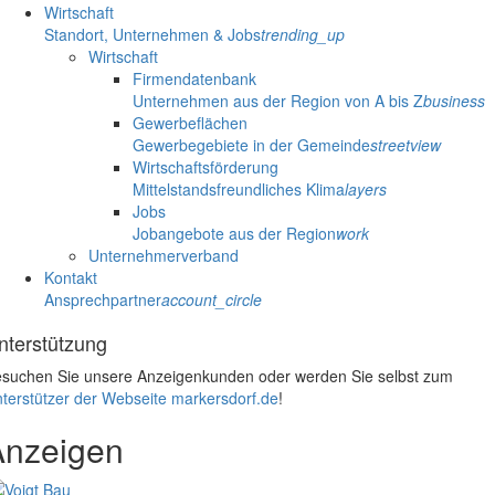
Wirtschaft
Standort, Unternehmen & Jobs
trending_up
Wirtschaft
Firmendatenbank
Unternehmen aus der Region von A bis Z
business
Gewerbeflächen
Gewerbegebiete in der Gemeinde
streetview
Wirtschaftsförderung
Mittelstandsfreundliches Klima
layers
Jobs
Jobangebote aus der Region
work
Unternehmerverband
Kontakt
Ansprechpartner
account_circle
nterstützung
suchen Sie unsere Anzeigenkunden oder werden Sie selbst zum
terstützer der Webseite markersdorf.de
!
Anzeigen