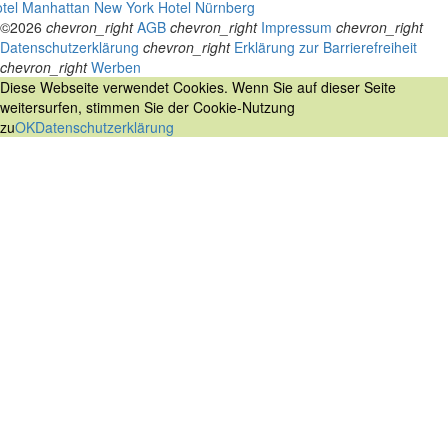
tel Manhattan New York
Hotel Nürnberg
©2026
chevron_right
AGB
chevron_right
Impressum
chevron_right
Datenschutzerklärung
chevron_right
Erklärung zur Barrierefreiheit
chevron_right
Werben
Diese Webseite verwendet Cookies. Wenn Sie auf dieser Seite
weitersurfen, stimmen Sie der Cookie-Nutzung
zu
OK
Datenschutzerklärung