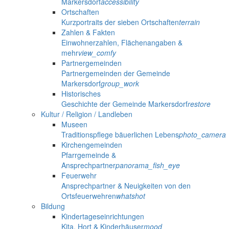
Markersdorf
accessibility
Ortschaften
Kurzportraits der sieben Ortschaften
terrain
Zahlen & Fakten
Einwohnerzahlen, Flächenangaben &
mehr
view_comfy
Partnergemeinden
Partnergemeinden der Gemeinde
Markersdorf
group_work
Historisches
Geschichte der Gemeinde Markersdorf
restore
Kultur / Religion / Landleben
Museen
Traditionspflege bäuerlichen Lebens
photo_camera
Kirchengemeinden
Pfarrgemeinde &
Ansprechpartner
panorama_fish_eye
Feuerwehr
Ansprechpartner & Neuigkeiten von den
Ortsfeuerwehren
whatshot
Bildung
Kindertageseinrichtungen
Kita, Hort & Kinderhäuser
mood