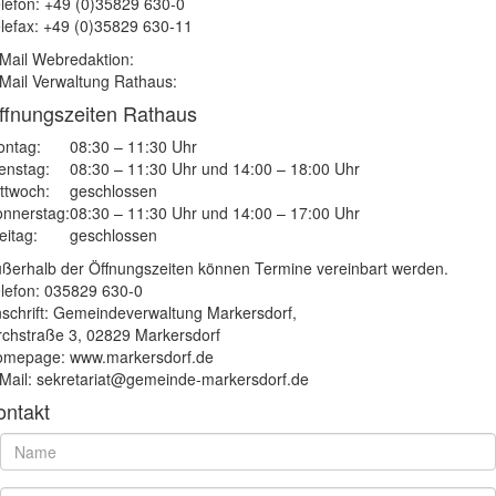
lefon: +49 (0)35829 630-0
lefax: +49 (0)35829 630-11
Mail Webredaktion:
Mail Verwaltung Rathaus:
ffnungszeiten Rathaus
ntag:
08:30 – 11:30 Uhr
enstag:
08:30 – 11:30 Uhr und 14:00 – 18:00 Uhr
ttwoch:
geschlossen
nnerstag:
08:30 – 11:30 Uhr und 14:00 – 17:00 Uhr
eitag:
geschlossen
ßerhalb der Öffnungszeiten können Termine vereinbart werden.
lefon: 035829 630-0
schrift: Gemeindeverwaltung Markersdorf,
rchstraße 3, 02829 Markersdorf
mepage: www.markersdorf.de
Mail: sekretariat@gemeinde-markersdorf.de
ontakt