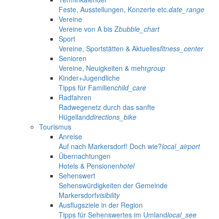
Feste, Ausstellungen, Konzerte etc.
date_range
Vereine
Vereine von A bis Z
bubble_chart
Sport
Vereine, Sportstätten & Aktuelles
fitness_center
Senioren
Vereine, Neuigkeiten & mehr
group
Kinder+Jugendliche
Tipps für Familien
child_care
Radfahren
Radwegenetz durch das sanfte
Hügelland
directions_bike
Tourismus
Anreise
Auf nach Markersdorf! Doch wie?
local_airport
Übernachtungen
Hotels & Pensionen
hotel
Sehenswert
Sehenswürdigkeiten der Gemeinde
Markersdorf
visibility
Ausflugsziele in der Region
Tipps für Sehenswertes im Umland
local_see