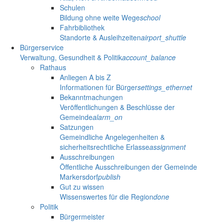
Schulen
Bildung ohne weite Wege
school
Fahrbibliothek
Standorte & Ausleihzeiten
airport_shuttle
Bürgerservice
Verwaltung, Gesundheit & Politik
account_balance
Rathaus
Anliegen A bis Z
Informationen für Bürger
settings_ethernet
Bekanntmachungen
Veröffentlichungen & Beschlüsse der
Gemeinde
alarm_on
Satzungen
Gemeindliche Angelegenheiten &
sicherheitsrechtliche Erlasse
assignment
Ausschreibungen
Öffentliche Ausschreibungen der Gemeinde
Markersdorf
publish
Gut zu wissen
Wissenswertes für die Region
done
Politik
Bürgermeister