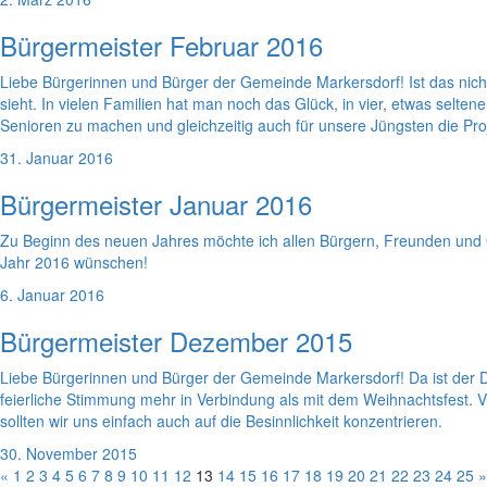
Bürgermeister Februar 2016
Liebe Bürgerinnen und Bürger der Gemeinde Markersdorf! Ist das nicht 
sieht. In vielen Familien hat man noch das Glück, in vier, etwas selt
Senioren zu machen und gleichzeitig auch für unsere Jüngsten die Pro
31. Januar 2016
Bürgermeister Januar 2016
Zu Beginn des neuen Jahres möchte ich allen Bürgern, Freunden und 
Jahr 2016 wünschen!
6. Januar 2016
Bürgermeister Dezember 2015
Liebe Bürgerinnen und Bürger der Gemeinde Markersdorf! Da ist der D
feierliche Stimmung mehr in Verbindung als mit dem Weihnachtsfest. V
sollten wir uns einfach auch auf die Besinnlichkeit konzentrieren.
30. November 2015
«
1
2
3
4
5
6
7
8
9
10
11
12
13
14
15
16
17
18
19
20
21
22
23
24
25
»