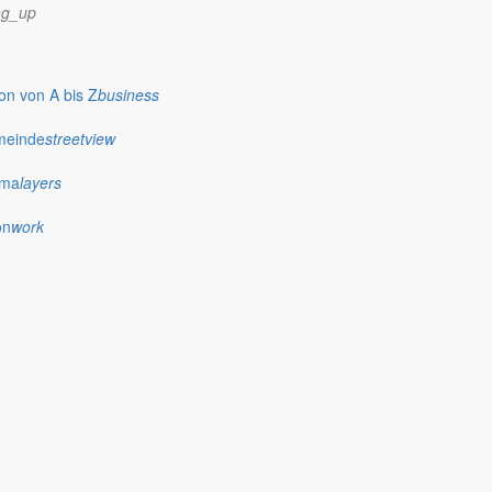
ng_up
n von A bis Z
business
meinde
streetview
ima
layers
on
work