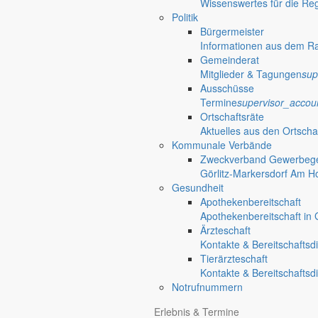
Wissenswertes für die Re
Politik
Bürgermeister
Informationen aus dem R
Gemeinderat
Mitglieder & Tagungen
sup
Ausschüsse
Termine
supervisor_accou
Ortschaftsräte
Aktuelles aus den Ortscha
Kommunale Verbände
Zweckverband Gewerbege
Görlitz-Markersdorf Am H
Gesundheit
Apothekenbereitschaft
Apothekenbereitschaft in G
Ärzteschaft
Kontakte & Bereitschaftsd
Tierärzteschaft
Kontakte & Bereitschaftsd
Notrufnummern
Anliegen A bis Z
Erlebnis & Termine