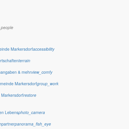
_people
dorf.de
einde Markersdorf
accessibility
Ortschaften
terrain
nangaben & mehr
view_comfy
meinde Markersdorf
group_work
 Markersdorf
restore
hen Lebens
photo_camera
hpartner
panorama_fish_eye