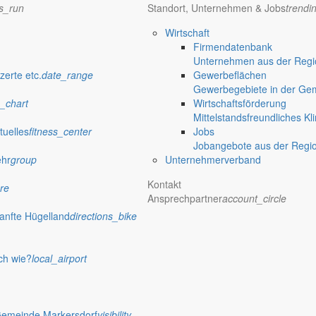
ns_run
Standort, Unternehmen & Jobs
trendi
Wirtschaft
Firmendatenbank
Unternehmen aus der Regio
verwaltung Markersdorf
zerte etc.
date_range
Gewerbeflächen
Gewerbegebiete in der Ge
_chart
Wirtschaftsförderung
Mittelstandsfreundliches Kl
tuelles
fitness_center
Jobs
Jobangebote aus der Regi
ehr
group
Unternehmerverband
Kontakt
re
Ansprechpartner
account_circle
anfte Hügelland
directions_bike
ch wie?
local_airport
 Rathaus
Gemeinde Markersdorf
visibility