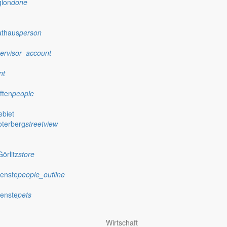
gion
done
athaus
person
ervisor_account
nt
ften
people
biet
oterberg
streetview
örlitz
store
ienste
people_outline
ienste
pets
Wirtschaft