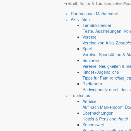
Freizeit, Kultur & Tourismus
directio
Bürgerinformationen, Dokumente & mehr
Dorfmuseum Markersdorf
Aktivitäten
Terminkalender
Öffnungszeiten Rathaus
Gemeinde
Feste, Ausstellungen, Kon
Vereine
Montag:
08:30 – 11:30 Uhr
Vereine von A bis Z
bubble
Dienstag:
08:30 – 11:30 Uhr und 14:00 – 18:00 Uhr
Sport
Mittwoch:
geschlossen
Vereine, Sportstätten & Ak
Donnerstag:
08:30 – 11:30 Uhr und 14:00 – 17:00 Uhr
Senioren
Freitag:
geschlossen
Vereine, Neuigkeiten & m
Außerhalb der Öffnungszeiten können Termine vereinbart werden.
Kinder+Jugendliche
Telefon: 035829 630-0
Tipps für Familien
child_ca
Anschrift: Gemeindeverwaltung Markersdorf,
Radfahren
Kirchstraße 3, 02829 Markersdorf
Radwegenetz durch das s
Homepage: www.markersdorf.de
Tourismus
E-Mail: sekretariat@gemeinde-markersdorf.de
Anreise
Auf nach Markersdorf! Do
Bürgermeister
Aktuelles aus dem
Übernachtungen
Hotels & Pensionen
hotel
Sehenswert
Bürgermeister September 2016
Sehenswürdigkeiten der 