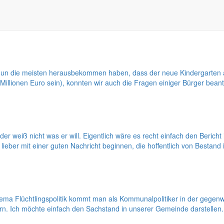
m Monat Juni ist traditionell meist unseren Kindern als Thema vorbeh
echtfertigt.
n die meisten herausbekommen haben, dass der neue Kindergarten an
 Millionen Euro sein), konnten wir auch die Fragen einiger Bürger bean
der weiß nicht was er will. Eigentlich wäre es recht einfach den Beric
eber mit einer guten Nachricht beginnen, die hoffentlich von Bestand 
 Flüchtlingspolitik kommt man als Kommunalpolitiker in der gegenwär
ern. Ich möchte einfach den Sachstand in unserer Gemeinde darstellen.