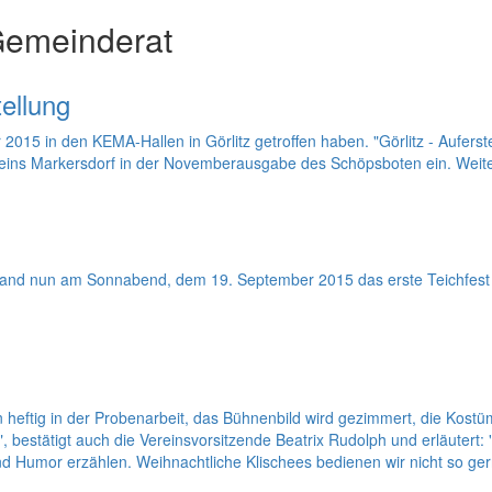
Gemeinderat
tellung
r 2015 in den KEMA-Hallen in Görlitz getroffen haben. "Görlitz - Aufe
ereins Markersdorf in der Novemberausgabe des Schöpsboten ein. Weiter
t, fand nun am Sonnabend, dem 19. September 2015 das erste Teichfes
n heftig in der Probenarbeit, das Bühnenbild wird gezimmert, die Kost
, bestätigt auch die Vereinsvorsitzende Beatrix Rudolph und erläutert:
 Humor erzählen. Weihnachtliche Klischees bedienen wir nicht so ger