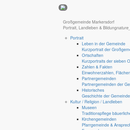
Anzeigen
Großgemeinde Markersdorf
Portrait, Landleben & Bildung
nature
Hotel Manhattan New York
Hotel Nürnberg
Portrait
Regional werben auf markersdorf.de!
anzeigen@gemeinde-markers
Leben in der Gemeinde
Kurzportrait der Großgem
Home
Ortschaften
chevron_right
Bürgerservice
Kurzportraits der sieben 
chevron_right
Rathaus
Zahlen & Fakten
Markersdorf
Einwohnerzahlen, Fläche
Deutsch-Paulsdorf
Partnergemeinden
Holtendorf
Partnergemeinden der Ge
Gersdorf
Historisches
Geschichte der Gemeinde
Friedersdorf
Kultur / Religion / Landleben
Pfaffendorf
Museen
Jauernick-Buschbach
Traditionspflege bäuerlic
Kirchengemeinden
Rathaus
Pfarrgemeinde & Ansprec