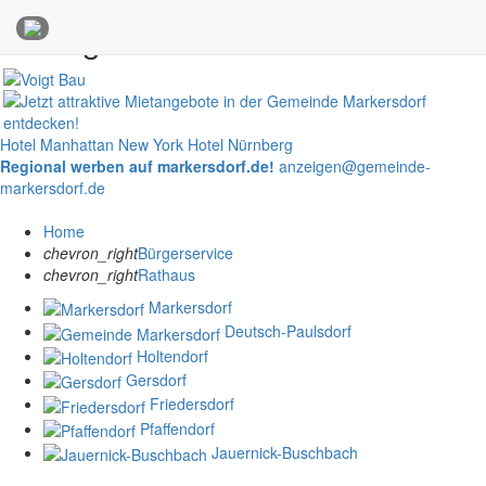
Anzeigen
Hotel Manhattan New York
Hotel Nürnberg
Regional werben auf markersdorf.de!
anzeigen@gemeinde-
markersdorf.de
Home
chevron_right
Bürgerservice
chevron_right
Rathaus
Markersdorf
Deutsch-Paulsdorf
Holtendorf
Gersdorf
Friedersdorf
Pfaffendorf
Jauernick-Buschbach