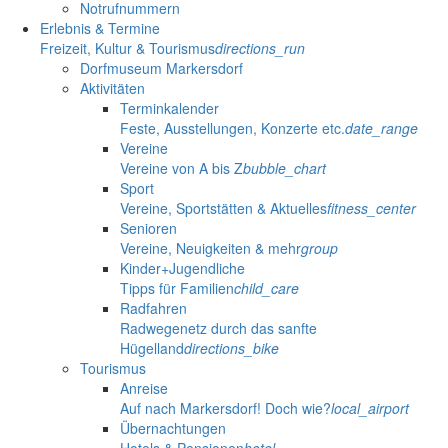
Notrufnummern
Erlebnis & Termine
Freizeit, Kultur & Tourismus
directions_run
Dorfmuseum Markersdorf
Aktivitäten
Terminkalender
Feste, Ausstellungen, Konzerte etc.
date_range
Vereine
Vereine von A bis Z
bubble_chart
Sport
Vereine, Sportstätten & Aktuelles
fitness_center
Senioren
Vereine, Neuigkeiten & mehr
group
Kinder+Jugendliche
Tipps für Familien
child_care
Radfahren
Radwegenetz durch das sanfte
Hügelland
directions_bike
Tourismus
Anreise
Auf nach Markersdorf! Doch wie?
local_airport
Übernachtungen