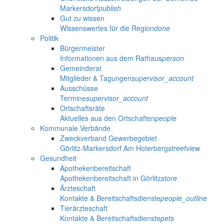
Markersdorf
publish
Gut zu wissen
Wissenswertes für die Region
done
Politik
Bürgermeister
Informationen aus dem Rathaus
person
Gemeinderat
Mitglieder & Tagungen
supervisor_account
Ausschüsse
Termine
supervisor_account
Ortschaftsräte
Aktuelles aus den Ortschaften
people
Kommunale Verbände
Zweckverband Gewerbegebiet
Görlitz-Markersdorf Am Hoterberg
streetview
Gesundheit
Apothekenbereitschaft
Apothekenbereitschaft in Görlitz
store
Ärzteschaft
Kontakte & Bereitschaftsdienste
people_outline
Tierärzteschaft
Kontakte & Bereitschaftsdienste
pets