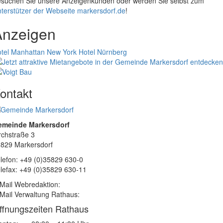
suchen Sie unsere Anzeigenkunden oder werden Sie selbst zum
terstützer der Webseite markersdorf.de
!
Anzeigen
tel Manhattan New York
Hotel Nürnberg
ontakt
emeinde Markersdorf
rchstraße 3
829 Markersdorf
lefon: +49 (0)35829 630-0
lefax: +49 (0)35829 630-11
Mail Webredaktion:
Mail Verwaltung Rathaus:
ffnungszeiten Rathaus