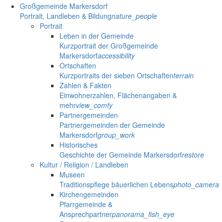
Großgemeinde Markersdorf
Portrait, Landleben & Bildung
nature_people
Portrait
Leben in der Gemeinde
Kurzportrait der Großgemeinde
Markersdorf
accessibility
Ortschaften
Kurzportraits der sieben Ortschaften
terrain
Zahlen & Fakten
Einwohnerzahlen, Flächenangaben &
mehr
view_comfy
Partnergemeinden
Partnergemeinden der Gemeinde
Markersdorf
group_work
Historisches
Geschichte der Gemeinde Markersdorf
restore
Kultur / Religion / Landleben
Museen
Traditionspflege bäuerlichen Lebens
photo_camera
Kirchengemeinden
Pfarrgemeinde &
Ansprechpartner
panorama_fish_eye