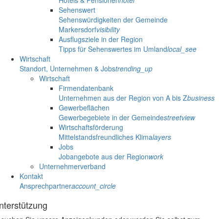
Hotels & Pensionen
hotel
Sehenswert
Sehenswürdigkeiten der Gemeinde
Markersdorf
visibility
Ausflugsziele in der Region
Tipps für Sehenswertes im Umland
local_see
Wirtschaft
Standort, Unternehmen & Jobs
trending_up
Wirtschaft
Firmendatenbank
Unternehmen aus der Region von A bis Z
business
Gewerbeflächen
Gewerbegebiete in der Gemeinde
streetview
Wirtschaftsförderung
Mittelstandsfreundliches Klima
layers
Jobs
Jobangebote aus der Region
work
Unternehmerverband
Kontakt
Ansprechpartner
account_circle
nterstützung