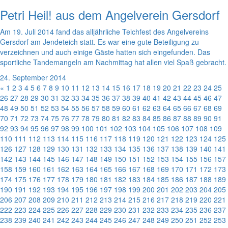
Petri Heil! aus dem Angelverein Gersdorf
Am 19. Juli 2014 fand das alljährliche Teichfest des Angelvereins
Gersdorf am Jendeteich statt. Es war eine gute Beteiligung zu
verzeichnen und auch einige Gäste hatten sich eingefunden. Das
sportliche Tandemangeln am Nachmittag hat allen viel Spaß gebracht.
24. September 2014
«
1
2
3
4
5
6
7
8
9
10
11
12
13
14
15
16
17
18
19
20
21
22
23
24
25
26
27
28
29
30
31
32
33
34
35
36
37
38
39
40
41
42
43
44
45
46
47
48
49
50
51
52
53
54
55
56
57
58
59
60
61
62
63
64
65
66
67
68
69
70
71
72
73
74
75
76
77
78
79
80
81
82
83
84
85
86
87
88
89
90
91
92
93
94
95
96
97
98
99
100
101
102
103
104
105
106
107
108
109
110
111
112
113
114
115
116
117
118
119
120
121
122
123
124
125
126
127
128
129
130
131
132
133
134
135
136
137
138
139
140
141
142
143
144
145
146
147
148
149
150
151
152
153
154
155
156
157
158
159
160
161
162
163
164
165
166
167
168
169
170
171
172
173
174
175
176
177
178
179
180
181
182
183
184
185
186
187
188
189
190
191
192
193
194
195
196
197
198
199
200
201
202
203
204
205
206
207
208
209
210
211
212
213
214
215
216
217
218
219
220
221
222
223
224
225
226
227
228
229
230
231
232
233
234
235
236
237
238
239
240
241
242
243
244
245
246
247
248
249
250
251
252
253