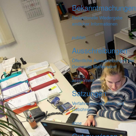
Bekanntmachungen
Redaktionelle Wiedergabe
amtlicher Informationen
publish
Ausschreibungen
Öffentliche Ausschreibungen der
Gemeinde Markersdorf
assignment
Satzungen
Verfahrensvorschriften und
Gebühren
done
Gut zu wissen