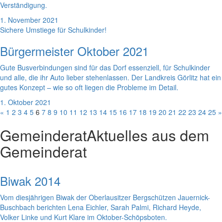
Verständigung.
1. November 2021
Sichere Umstiege für Schulkinder!
Bürgermeister Oktober 2021
Gute Busverbindungen sind für das Dorf essenziell, für Schulkinder
und alle, die ihr Auto lieber stehenlassen. Der Landkreis Görlitz hat ein
gutes Konzept – wie so oft liegen die Probleme im Detail.
1. Oktober 2021
«
1
2
3
4
5
6
7
8
9
10
11
12
13
14
15
16
17
18
19
20
21
22
23
24
25
»
Gemeinderat
Aktuelles aus dem
Gemeinderat
Biwak 2014
Vom diesjährigen Biwak der Oberlausitzer Bergschützen Jauernick-
Buschbach berichten Lena Eichler, Sarah Palmi, Richard Heyde,
Volker Linke und Kurt Klare im Oktober-Schöpsboten.