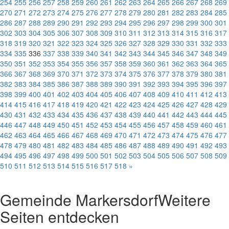
254
255
256
257
258
259
260
261
262
263
264
265
266
267
268
269
270
271
272
273
274
275
276
277
278
279
280
281
282
283
284
285
286
287
288
289
290
291
292
293
294
295
296
297
298
299
300
301
302
303
304
305
306
307
308
309
310
311
312
313
314
315
316
317
318
319
320
321
322
323
324
325
326
327
328
329
330
331
332
333
334
335
336
337
338
339
340
341
342
343
344
345
346
347
348
349
350
351
352
353
354
355
356
357
358
359
360
361
362
363
364
365
366
367
368
369
370
371
372
373
374
375
376
377
378
379
380
381
382
383
384
385
386
387
388
389
390
391
392
393
394
395
396
397
398
399
400
401
402
403
404
405
406
407
408
409
410
411
412
413
414
415
416
417
418
419
420
421
422
423
424
425
426
427
428
429
430
431
432
433
434
435
436
437
438
439
440
441
442
443
444
445
446
447
448
449
450
451
452
453
454
455
456
457
458
459
460
461
462
463
464
465
466
467
468
469
470
471
472
473
474
475
476
477
478
479
480
481
482
483
484
485
486
487
488
489
490
491
492
493
494
495
496
497
498
499
500
501
502
503
504
505
506
507
508
509
510
511
512
513
514
515
516
517
518
»
Gemeinde Markersdorf
Weitere
Seiten entdecken