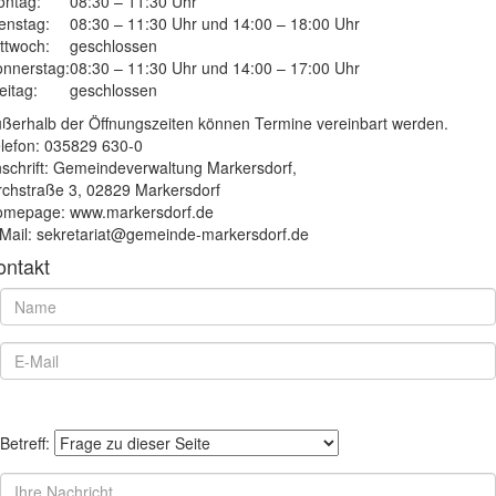
ntag:
08:30 – 11:30 Uhr
enstag:
08:30 – 11:30 Uhr und 14:00 – 18:00 Uhr
ttwoch:
geschlossen
nnerstag:
08:30 – 11:30 Uhr und 14:00 – 17:00 Uhr
eitag:
geschlossen
ßerhalb der Öffnungszeiten können Termine vereinbart werden.
lefon: 035829 630-0
schrift: Gemeindeverwaltung Markersdorf,
rchstraße 3, 02829 Markersdorf
mepage: www.markersdorf.de
Mail: sekretariat@gemeinde-markersdorf.de
ontakt
Betreff: