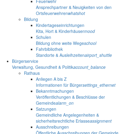
Feuerwehr
Ansprechpartner & Neuigkeiten von den
Ortsfeuerwehren
whatshot
Bildung
Kindertageseinrichtungen
Kita, Hort & Kinderhäuser
mood
Schulen
Bildung ohne weite Wege
school
Fahrbibliothek
Standorte & Ausleihzeiten
airport_shuttle
Bürgerservice
Verwaltung, Gesundheit & Politik
account_balance
Rathaus
Anliegen A bis Z
Informationen für Bürger
settings_ethernet
Bekanntmachungen
Veröffentlichungen & Beschlüsse der
Gemeinde
alarm_on
Satzungen
Gemeindliche Angelegenheiten &
sicherheitsrechtliche Erlasse
assignment
Ausschreibungen
Öffentliche Ausschreibungen der Gemeinde