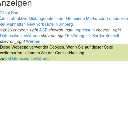
Anzeigen
tel Manhattan New York
Hotel Nürnberg
©2026
chevron_right
AGB
chevron_right
Impressum
chevron_right
Datenschutzerklärung
chevron_right
Erklärung zur Barrierefreiheit
chevron_right
Werben
Diese Webseite verwendet Cookies. Wenn Sie auf dieser Seite
weitersurfen, stimmen Sie der Cookie-Nutzung
zu
OK
Datenschutzerklärung