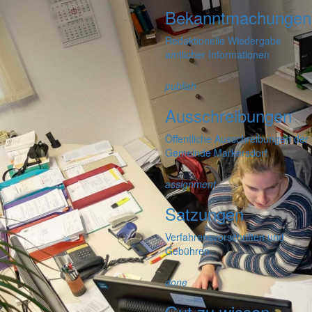
Bekanntmachungen
Redaktionelle Wiedergabe
amtlicher Informationen
publish
Ausschreibungen
Öffentliche Ausschreibungen der
Gemeinde Markersdorf
assignment
Satzungen
Verfahrensvorschriften und
Gebühren
done
Gut zu wissen