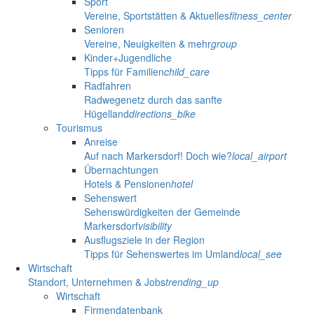
Sport
Vereine, Sportstätten & Aktuelles
fitness_center
Senioren
Vereine, Neuigkeiten & mehr
group
Kinder+Jugendliche
Tipps für Familien
child_care
Radfahren
Radwegenetz durch das sanfte
Hügelland
directions_bike
Tourismus
Anreise
Auf nach Markersdorf! Doch wie?
local_airport
Übernachtungen
Hotels & Pensionen
hotel
Sehenswert
Sehenswürdigkeiten der Gemeinde
Markersdorf
visibility
Ausflugsziele in der Region
Tipps für Sehenswertes im Umland
local_see
Wirtschaft
Standort, Unternehmen & Jobs
trending_up
Wirtschaft
Firmendatenbank