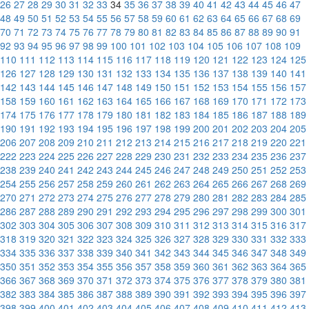
26
27
28
29
30
31
32
33
34
35
36
37
38
39
40
41
42
43
44
45
46
47
48
49
50
51
52
53
54
55
56
57
58
59
60
61
62
63
64
65
66
67
68
69
70
71
72
73
74
75
76
77
78
79
80
81
82
83
84
85
86
87
88
89
90
91
92
93
94
95
96
97
98
99
100
101
102
103
104
105
106
107
108
109
110
111
112
113
114
115
116
117
118
119
120
121
122
123
124
125
126
127
128
129
130
131
132
133
134
135
136
137
138
139
140
141
142
143
144
145
146
147
148
149
150
151
152
153
154
155
156
157
158
159
160
161
162
163
164
165
166
167
168
169
170
171
172
173
174
175
176
177
178
179
180
181
182
183
184
185
186
187
188
189
190
191
192
193
194
195
196
197
198
199
200
201
202
203
204
205
206
207
208
209
210
211
212
213
214
215
216
217
218
219
220
221
222
223
224
225
226
227
228
229
230
231
232
233
234
235
236
237
238
239
240
241
242
243
244
245
246
247
248
249
250
251
252
253
254
255
256
257
258
259
260
261
262
263
264
265
266
267
268
269
270
271
272
273
274
275
276
277
278
279
280
281
282
283
284
285
286
287
288
289
290
291
292
293
294
295
296
297
298
299
300
301
302
303
304
305
306
307
308
309
310
311
312
313
314
315
316
317
318
319
320
321
322
323
324
325
326
327
328
329
330
331
332
333
334
335
336
337
338
339
340
341
342
343
344
345
346
347
348
349
350
351
352
353
354
355
356
357
358
359
360
361
362
363
364
365
366
367
368
369
370
371
372
373
374
375
376
377
378
379
380
381
382
383
384
385
386
387
388
389
390
391
392
393
394
395
396
397
398
399
400
401
402
403
404
405
406
407
408
409
410
411
412
413