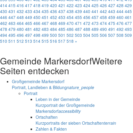
414
415
416
417
418
419
420
421
422
423
424
425
426
427
428
429
430
431
432
433
434
435
436
437
438
439
440
441
442
443
444
445
446
447
448
449
450
451
452
453
454
455
456
457
458
459
460
461
462
463
464
465
466
467
468
469
470
471
472
473
474
475
476
477
478
479
480
481
482
483
484
485
486
487
488
489
490
491
492
493
494
495
496
497
498
499
500
501
502
503
504
505
506
507
508
509
510
511
512
513
514
515
516
517
518
»
Gemeinde Markersdorf
Weitere
Seiten entdecken
Großgemeinde Markersdorf
Portrait, Landleben & Bildung
nature_people
Portrait
Leben in der Gemeinde
Kurzportrait der Großgemeinde
Markersdorf
accessibility
Ortschaften
Kurzportraits der sieben Ortschaften
terrain
Zahlen & Fakten