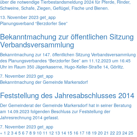
über die notwendige Tierbestandsmeldung 2024 für Pferde, Rinder,
Schweine, Schafe, Ziegen, Geflügel, Fische und Bienen.
13. November 2023
get_app
Planungsverband “Berzdorfer See”
Bekanntmachung zur öffentlichen Sitzung
Verbandsversammlung
Bekanntmachung zur 147. öffentlichen Sitzung Verbandsversammlung
des Planungsverbandes “Berzdorfer See” am 11.12.2023 um 16:45
Uhr im Raum 350 Jägerkaserne, Hugo-Keller-Straße 14, Görlitz.
7. November 2023
get_app
Bekanntmachung der Gemeinde Markersdorf
Feststellung des Jahresabschlusses 2014
Der Gemeinderat der Gemeinde Markersdorf hat in seiner Beratung
am 14.09.2023 folgenden Beschluss zur Feststellung der
Jahresrechnung 2014 gefasst.
7. November 2023
get_app
«
1
2
3
4
5
6
7
8
9
10
11
12
13
14
15
16
17
18
19
20
21
22
23
24
25