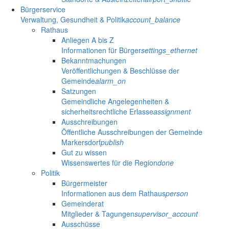
Bürgerservice
Verwaltung, Gesundheit & Politik
account_balance
Rathaus
Anliegen A bis Z
Informationen für Bürger
settings_ethernet
Bekanntmachungen
Veröffentlichungen & Beschlüsse der
Gemeinde
alarm_on
Satzungen
Gemeindliche Angelegenheiten &
sicherheitsrechtliche Erlasse
assignment
Ausschreibungen
Öffentliche Ausschreibungen der Gemeinde
Markersdorf
publish
Gut zu wissen
Wissenswertes für die Region
done
Politik
Bürgermeister
Informationen aus dem Rathaus
person
Gemeinderat
Mitglieder & Tagungen
supervisor_account
Ausschüsse