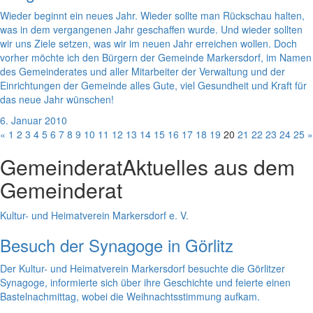
Wieder beginnt ein neues Jahr. Wieder sollte man Rückschau halten,
was in dem vergangenen Jahr geschaffen wurde. Und wieder sollten
wir uns Ziele setzen, was wir im neuen Jahr erreichen wollen. Doch
vorher möchte ich den Bürgern der Gemeinde Markersdorf, im Namen
des Gemeinderates und aller Mitarbeiter der Verwaltung und der
Einrichtungen der Gemeinde alles Gute, viel Gesundheit und Kraft für
das neue Jahr wünschen!
6. Januar 2010
«
1
2
3
4
5
6
7
8
9
10
11
12
13
14
15
16
17
18
19
20
21
22
23
24
25
»
Gemeinderat
Aktuelles aus dem
Gemeinderat
Kultur- und Heimatverein Markersdorf e. V.
Besuch der Synagoge in Görlitz
Der Kultur- und Heimatverein Markersdorf besuchte die Görlitzer
Synagoge, informierte sich über ihre Geschichte und feierte einen
Bastelnachmittag, wobei die Weihnachtsstimmung aufkam.