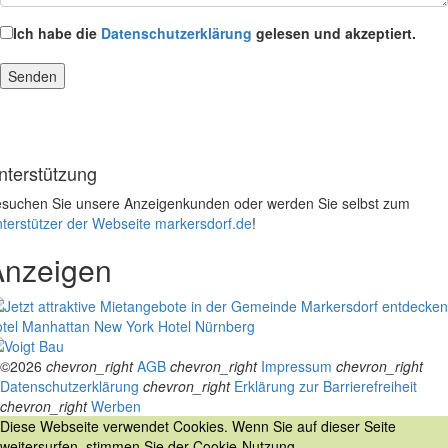
Ich habe die
Datenschutzerklärung
gelesen und akzeptiert.
nterstützung
suchen Sie unsere Anzeigenkunden oder werden Sie selbst zum
terstützer der Webseite markersdorf.de
!
Anzeigen
tel Manhattan New York
Hotel Nürnberg
©2026
chevron_right
AGB
chevron_right
Impressum
chevron_right
Datenschutzerklärung
chevron_right
Erklärung zur Barrierefreiheit
chevron_right
Werben
Diese Webseite verwendet Cookies. Wenn Sie auf dieser Seite
weitersurfen, stimmen Sie der Cookie-Nutzung