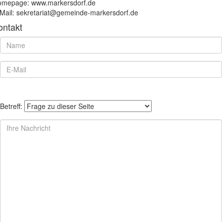
mepage: www.markersdorf.de
Mail: sekretariat@gemeinde-markersdorf.de
ontakt
Betreff: