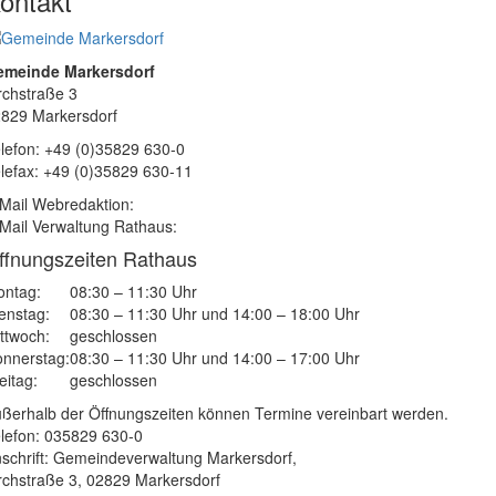
ontakt
emeinde Markersdorf
rchstraße 3
829 Markersdorf
lefon: +49 (0)35829 630-0
lefax: +49 (0)35829 630-11
Mail Webredaktion:
Mail Verwaltung Rathaus:
ffnungszeiten Rathaus
ntag:
08:30 – 11:30 Uhr
enstag:
08:30 – 11:30 Uhr und 14:00 – 18:00 Uhr
ttwoch:
geschlossen
nnerstag:
08:30 – 11:30 Uhr und 14:00 – 17:00 Uhr
eitag:
geschlossen
ßerhalb der Öffnungszeiten können Termine vereinbart werden.
lefon: 035829 630-0
schrift: Gemeindeverwaltung Markersdorf,
rchstraße 3, 02829 Markersdorf