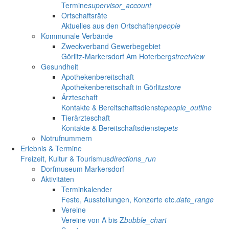
Termine
supervisor_account
Ortschaftsräte
Aktuelles aus den Ortschaften
people
Kommunale Verbände
Zweckverband Gewerbegebiet
Görlitz-Markersdorf Am Hoterberg
streetview
Gesundheit
Apothekenbereitschaft
Apothekenbereitschaft in Görlitz
store
Ärzteschaft
Kontakte & Bereitschaftsdienste
people_outline
Tierärzteschaft
Kontakte & Bereitschaftsdienste
pets
Notrufnummern
Erlebnis & Termine
Freizeit, Kultur & Tourismus
directions_run
Dorfmuseum Markersdorf
Aktivitäten
Terminkalender
Feste, Ausstellungen, Konzerte etc.
date_range
Vereine
Vereine von A bis Z
bubble_chart