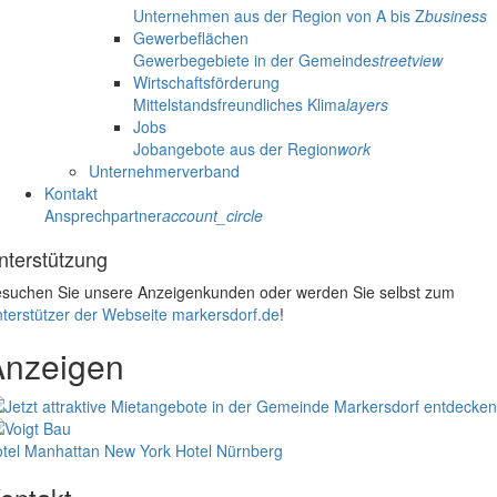
Unternehmen aus der Region von A bis Z
business
Gewerbeflächen
Gewerbegebiete in der Gemeinde
streetview
Wirtschaftsförderung
Mittelstandsfreundliches Klima
layers
Jobs
Jobangebote aus der Region
work
Unternehmerverband
Kontakt
Ansprechpartner
account_circle
nterstützung
suchen Sie unsere Anzeigenkunden oder werden Sie selbst zum
terstützer der Webseite markersdorf.de
!
Anzeigen
tel Manhattan New York
Hotel Nürnberg