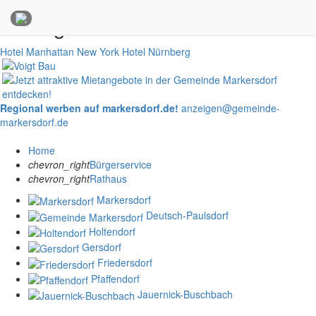
Anzeigen
Hotel Manhattan New York
Hotel Nürnberg
Regional werben auf markersdorf.de!
anzeigen@gemeinde-
markersdorf.de
Home
chevron_right
Bürgerservice
chevron_right
Rathaus
Markersdorf
Deutsch-Paulsdorf
Holtendorf
Gersdorf
Friedersdorf
Pfaffendorf
Jauernick-Buschbach