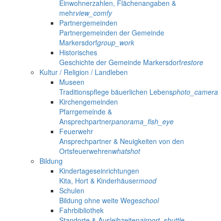
Einwohnerzahlen, Flächenangaben &
mehr
view_comfy
Partnergemeinden
Partnergemeinden der Gemeinde
Markersdorf
group_work
Historisches
Geschichte der Gemeinde Markersdorf
restore
Kultur / Religion / Landleben
Museen
Traditionspflege bäuerlichen Lebens
photo_camera
Kirchengemeinden
Pfarrgemeinde &
Ansprechpartner
panorama_fish_eye
Feuerwehr
Ansprechpartner & Neuigkeiten von den
Ortsfeuerwehren
whatshot
Bildung
Kindertageseinrichtungen
Kita, Hort & Kinderhäuser
mood
Schulen
Bildung ohne weite Wege
school
Fahrbibliothek
Standorte & Ausleihzeiten
airport_shuttle