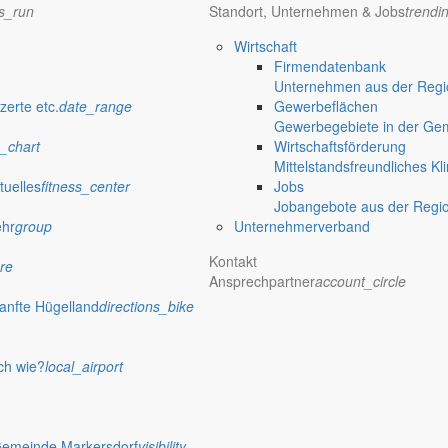
ns_run
Standort, Unternehmen & Jobs
trendi
Wirtschaft
Firmendatenbank
Unternehmen aus der Regio
verwaltung Markersdorf
zerte etc.
date_range
Gewerbeflächen
Gewerbegebiete in der Ge
_chart
Wirtschaftsförderung
Mittelstandsfreundliches Kl
tuelles
fitness_center
Jobs
Jobangebote aus der Regi
ehr
group
Unternehmerverband
Kontakt
re
Ansprechpartner
account_circle
anfte Hügelland
directions_bike
ch wie?
local_airport
 Rathaus
Gemeinde Markersdorf
visibility