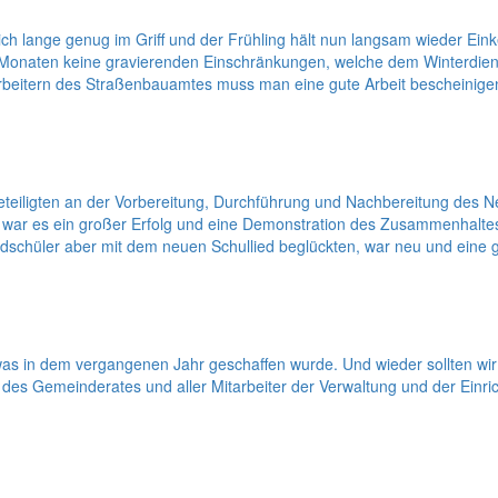
lich lange genug im Griff und der Frühling hält nun langsam wieder Ei
wei Monaten keine gravierenden Einschränkungen, welche dem Winterdie
arbeitern des Straßenbauamtes muss man eine gute Arbeit bescheinigen
en Beteiligten an der Vorbereitung, Durchführung und Nachbereitung 
ar es ein großer Erfolg und eine Demonstration des Zusammenhaltes. 
schüler aber mit dem neuen Schullied beglückten, war neu und eine 
as in dem vergangenen Jahr geschaffen wurde. Und wieder sollten wir 
s Gemeinderates und aller Mitarbeiter der Verwaltung und der Einric