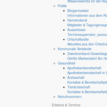
Wissenswertes für die Re
Politik
Bürgermeister
Informationen aus dem R
Gemeinderat
Mitglieder & Tagungen
sup
Ausschüsse
Termine
supervisor_accou
Ortschaftsräte
Aktuelles aus den Ortscha
Kommunale Verbände
Zweckverband Gewerbege
Görlitz-Markersdorf Am H
Gesundheit
Apothekenbereitschaft
Apothekenbereitschaft in G
Ärzteschaft
Kontakte & Bereitschaftsd
Tierärzteschaft
Kontakte & Bereitschaftsd
Notrufnummern
Anliegen A bis Z
Erlebnis & Termine