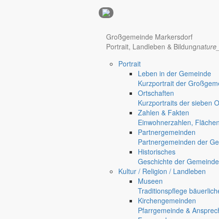
Anzeigen
Hotel Manhattan New York
Hotel Nürnberg
Großgemeinde Markersdorf
Portrait, Landleben & Bildung
nature
Portrait
Regional werben auf markersdorf.de!
anzeigen@gemeinde-markers
Leben in der Gemeinde
Kurzportrait der Großgem
Home
Ortschaften
chevron_right
Bürgerservice
Kurzportraits der sieben 
chevron_right
Rathaus
Zahlen & Fakten
Markersdorf
Einwohnerzahlen, Fläche
Deutsch-Paulsdorf
Partnergemeinden
Holtendorf
Partnergemeinden der Ge
Gersdorf
Historisches
Geschichte der Gemeinde
Friedersdorf
Kultur / Religion / Landleben
Pfaffendorf
Museen
Jauernick-Buschbach
Traditionspflege bäuerlic
Kirchengemeinden
Rathaus
Pfarrgemeinde & Ansprec