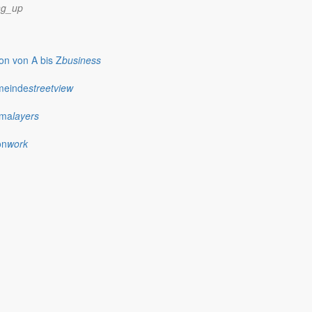
ng_up
n von A bis Z
business
meinde
streetview
ima
layers
on
work