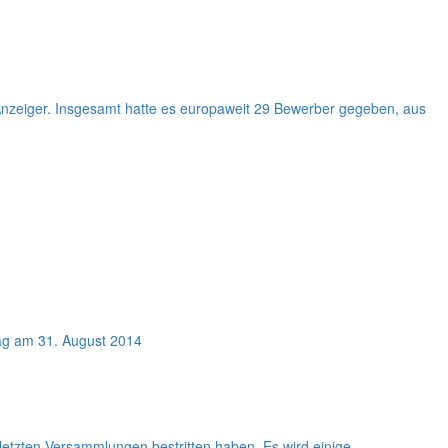
 Anzeiger. Insgesamt hatte es europaweit 29 Bewerber gegeben, aus
ag am 31. August 2014
etzten Versammlungen bestritten haben. Es wird einige