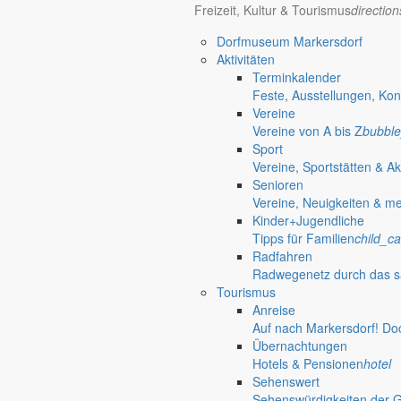
Freizeit, Kultur & Tourismus
directio
Bürgerinformationen, Dokumente & mehr
Dorfmuseum Markersdorf
Aktivitäten
Terminkalender
Öffnungszeiten Rathaus
Gemeinde
Feste, Ausstellungen, Kon
Vereine
Montag:
08:30 – 11:30 Uhr
Vereine von A bis Z
bubble
Dienstag:
08:30 – 11:30 Uhr und 14:00 – 18:00 Uhr
Sport
Mittwoch:
geschlossen
Vereine, Sportstätten & Ak
Donnerstag:
08:30 – 11:30 Uhr und 14:00 – 17:00 Uhr
Senioren
Freitag:
geschlossen
Vereine, Neuigkeiten & m
Außerhalb der Öffnungszeiten können Termine vereinbart werden.
Kinder+Jugendliche
Telefon: 035829 630-0
Tipps für Familien
child_ca
Anschrift: Gemeindeverwaltung Markersdorf,
Radfahren
Kirchstraße 3, 02829 Markersdorf
Radwegenetz durch das s
Homepage: www.markersdorf.de
Tourismus
E-Mail: sekretariat@gemeinde-markersdorf.de
Anreise
Auf nach Markersdorf! Do
Bürgermeister
Aktuelles aus dem
Übernachtungen
Hotels & Pensionen
hotel
Sehenswert
Bürgermeister Oktober 2010
Sehenswürdigkeiten der 