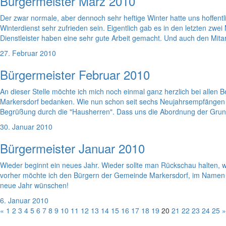
Bürgermeister März 2010
Der zwar normale, aber dennoch sehr heftige Winter hatte uns hoffent
Winterdienst sehr zufrieden sein. Eigentlich gab es in den letzten z
Dienstleister haben eine sehr gute Arbeit gemacht. Und auch den Mit
27. Februar 2010
Bürgermeister Februar 2010
An dieser Stelle möchte ich mich noch einmal ganz herzlich bei all
Markersdorf bedanken. Wie nun schon seit sechs Neujahrsempfängen w
Begrüßung durch die "Hausherren". Dass uns die Abordnung der Grund
30. Januar 2010
Bürgermeister Januar 2010
Wieder beginnt ein neues Jahr. Wieder sollte man Rückschau halten, w
vorher möchte ich den Bürgern der Gemeinde Markersdorf, im Namen de
neue Jahr wünschen!
6. Januar 2010
«
1
2
3
4
5
6
7
8
9
10
11
12
13
14
15
16
17
18
19
20
21
22
23
24
25
»