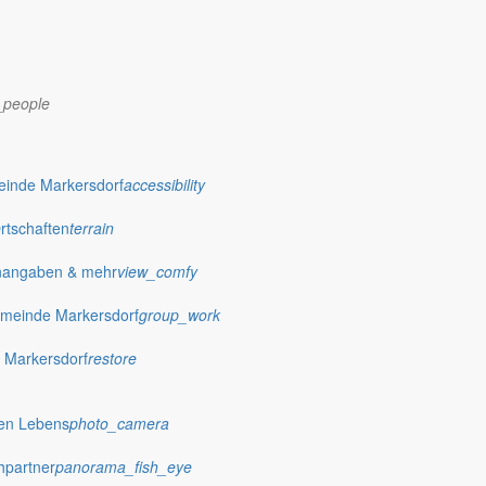
_people
dorf.de
einde Markersdorf
accessibility
Ortschaften
terrain
nangaben & mehr
view_comfy
meinde Markersdorf
group_work
 Markersdorf
restore
hen Lebens
photo_camera
hpartner
panorama_fish_eye