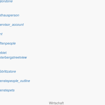
gion
done
athaus
person
ervisor_account
nt
ften
people
biet
oterberg
streetview
örlitz
store
ienste
people_outline
ienste
pets
Wirtschaft