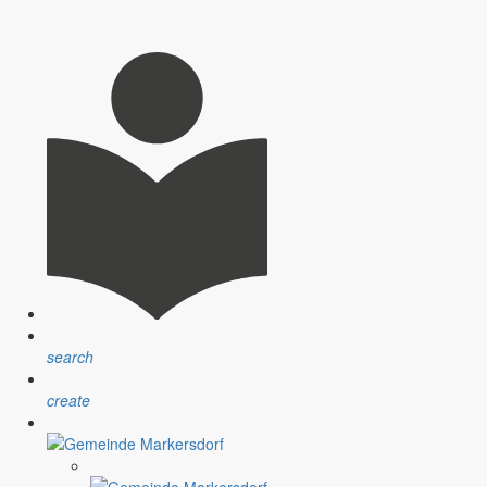
statten Sie mir heute bitte ein paar ganz persönliche Worte. Ich
das Jahrhunderthochwasser, die anderen sprechen über die
0 gemeint.
 Bürgern immer wieder feststellen, dass nur sehr wenige Menschen
search
create
 Südafrika kann nicht darüber hinweg täuschen, dass es in unserem