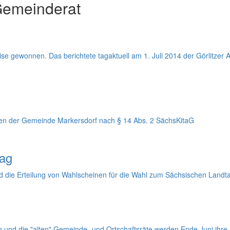
Gemeinderat
e gewonnen. Das berichtete tagaktuell am 1. Juli 2014 der Görlitzer
en der Gemeinde Markersdorf nach § 14 Abs. 2 SächsKitaG
ag
 die Erteilung von Wahlscheinen für die Wahl zum Sächsischen Landt
nd die "alten" Gemeinde- und Ortschaftsräte werden Ende Juni ihre l