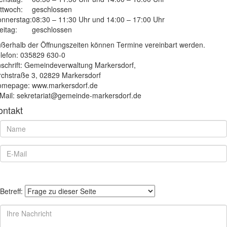
ttwoch:
geschlossen
nnerstag:
08:30 – 11:30 Uhr und 14:00 – 17:00 Uhr
eitag:
geschlossen
ßerhalb der Öffnungszeiten können Termine vereinbart werden.
lefon: 035829 630-0
schrift: Gemeindeverwaltung Markersdorf,
rchstraße 3, 02829 Markersdorf
mepage: www.markersdorf.de
Mail: sekretariat@gemeinde-markersdorf.de
ontakt
Betreff: