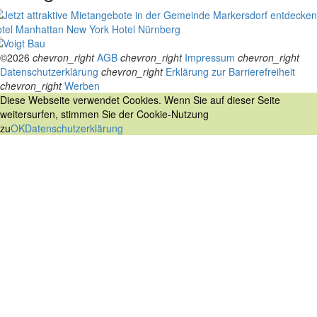
tel Manhattan New York
Hotel Nürnberg
©2026
chevron_right
AGB
chevron_right
Impressum
chevron_right
Datenschutzerklärung
chevron_right
Erklärung zur Barrierefreiheit
chevron_right
Werben
Diese Webseite verwendet Cookies. Wenn Sie auf dieser Seite
weitersurfen, stimmen Sie der Cookie-Nutzung
zu
OK
Datenschutzerklärung