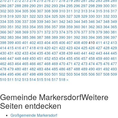
270
271
272
273
274
275
276
277
278
279
280
281
282
283
284
285
286
287
288
289
290
291
292
293
294
295
296
297
298
299
300
301
302
303
304
305
306
307
308
309
310
311
312
313
314
315
316
317
318
319
320
321
322
323
324
325
326
327
328
329
330
331
332
333
334
335
336
337
338
339
340
341
342
343
344
345
346
347
348
349
350
351
352
353
354
355
356
357
358
359
360
361
362
363
364
365
366
367
368
369
370
371
372
373
374
375
376
377
378
379
380
381
382
383
384
385
386
387
388
389
390
391
392
393
394
395
396
397
398
399
400
401
402
403
404
405
406
407
408
409
410
411
412
413
414
415
416
417
418
419
420
421
422
423
424
425
426
427
428
429
430
431
432
433
434
435
436
437
438
439
440
441
442
443
444
445
446
447
448
449
450
451
452
453
454
455
456
457
458
459
460
461
462
463
464
465
466
467
468
469
470
471
472
473
474
475
476
477
478
479
480
481
482
483
484
485
486
487
488
489
490
491
492
493
494
495
496
497
498
499
500
501
502
503
504
505
506
507
508
509
510
511
512
513
514
515
516
517
518
»
Gemeinde Markersdorf
Weitere
Seiten entdecken
Großgemeinde Markersdorf