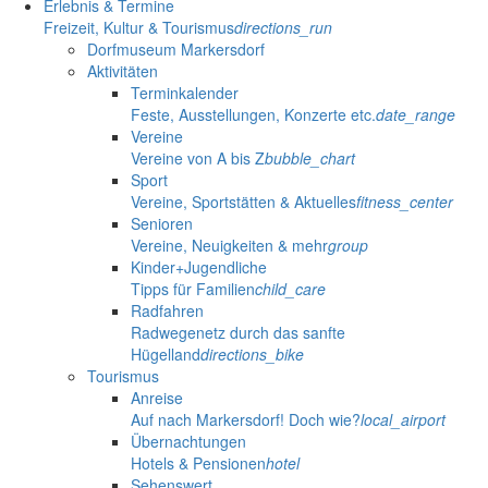
Erlebnis & Termine
Freizeit, Kultur & Tourismus
directions_run
Dorfmuseum Markersdorf
Aktivitäten
Terminkalender
Feste, Ausstellungen, Konzerte etc.
date_range
Vereine
Vereine von A bis Z
bubble_chart
Sport
Vereine, Sportstätten & Aktuelles
fitness_center
Senioren
Vereine, Neuigkeiten & mehr
group
Kinder+Jugendliche
Tipps für Familien
child_care
Radfahren
Radwegenetz durch das sanfte
Hügelland
directions_bike
Tourismus
Anreise
Auf nach Markersdorf! Doch wie?
local_airport
Übernachtungen
Hotels & Pensionen
hotel
Sehenswert