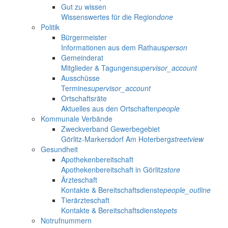
Gut zu wissen
Wissenswertes für die Region
done
Politik
Bürgermeister
Informationen aus dem Rathaus
person
Gemeinderat
Mitglieder & Tagungen
supervisor_account
Ausschüsse
Termine
supervisor_account
Ortschaftsräte
Aktuelles aus den Ortschaften
people
Kommunale Verbände
Zweckverband Gewerbegebiet
Görlitz-Markersdorf Am Hoterberg
streetview
Gesundheit
Apothekenbereitschaft
Apothekenbereitschaft in Görlitz
store
Ärzteschaft
Kontakte & Bereitschaftsdienste
people_outline
Tierärzteschaft
Kontakte & Bereitschaftsdienste
pets
Notrufnummern