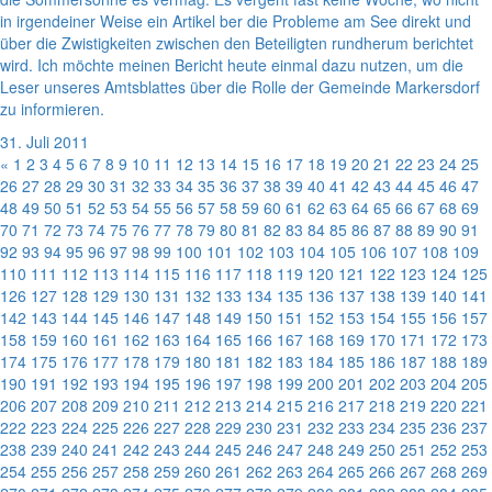
in irgendeiner Weise ein Artikel ber die Probleme am See direkt und
über die Zwistigkeiten zwischen den Beteiligten rundherum berichtet
wird. Ich möchte meinen Bericht heute einmal dazu nutzen, um die
Leser unseres Amtsblattes über die Rolle der Gemeinde Markersdorf
zu informieren.
31. Juli 2011
«
1
2
3
4
5
6
7
8
9
10
11
12
13
14
15
16
17
18
19
20
21
22
23
24
25
26
27
28
29
30
31
32
33
34
35
36
37
38
39
40
41
42
43
44
45
46
47
48
49
50
51
52
53
54
55
56
57
58
59
60
61
62
63
64
65
66
67
68
69
70
71
72
73
74
75
76
77
78
79
80
81
82
83
84
85
86
87
88
89
90
91
92
93
94
95
96
97
98
99
100
101
102
103
104
105
106
107
108
109
110
111
112
113
114
115
116
117
118
119
120
121
122
123
124
125
126
127
128
129
130
131
132
133
134
135
136
137
138
139
140
141
142
143
144
145
146
147
148
149
150
151
152
153
154
155
156
157
158
159
160
161
162
163
164
165
166
167
168
169
170
171
172
173
174
175
176
177
178
179
180
181
182
183
184
185
186
187
188
189
190
191
192
193
194
195
196
197
198
199
200
201
202
203
204
205
206
207
208
209
210
211
212
213
214
215
216
217
218
219
220
221
222
223
224
225
226
227
228
229
230
231
232
233
234
235
236
237
238
239
240
241
242
243
244
245
246
247
248
249
250
251
252
253
254
255
256
257
258
259
260
261
262
263
264
265
266
267
268
269