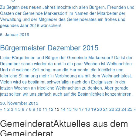
Zu Beginn des neuen Jahres möchte ich allen Bürgern, Freunden und
Gästen der Gemeinde Markersdorf im Namen der Mitarbeiter der
Verwaltung und der Mitglieder des Gemeinderates ein frohes und
gesundes Jahr 2016 wünschen!
6. Januar 2016
Bürgermeister Dezember 2015
Liebe Bürgerinnen und Bürger der Gemeinde Markersdorf! Da ist der
Dezember schon wieder da und in ein paar Wochen ist Weihnachten.
Und mit welcher Zeit bringt man die Harmonie, die friedliche und
feierliche Stimmung mehr in Verbindung als mit dem Weihnachtsfest.
Vielen wird es bestimmt schwerfallen nach den Ereignissen in den
letzten Wochen an friedliche Weihnachten zu denken. Aber gerade
jetzt sollten wir uns einfach auch auf die Besinnlichkeit konzentrieren.
30. November 2015
«
1
2
3
4
5
6
7
8
9
10
11
12
13
14
15
16
17
18
19
20
21
22
23
24
25
»
Gemeinderat
Aktuelles aus dem
Gemeinderat