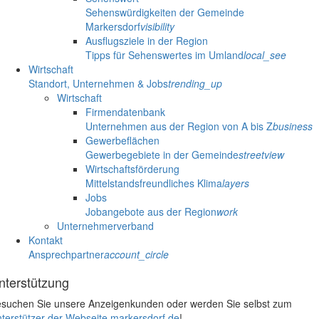
Sehenswürdigkeiten der Gemeinde
Markersdorf
visibility
Ausflugsziele in der Region
Tipps für Sehenswertes im Umland
local_see
Wirtschaft
Standort, Unternehmen & Jobs
trending_up
Wirtschaft
Firmendatenbank
Unternehmen aus der Region von A bis Z
business
Gewerbeflächen
Gewerbegebiete in der Gemeinde
streetview
Wirtschaftsförderung
Mittelstandsfreundliches Klima
layers
Jobs
Jobangebote aus der Region
work
Unternehmerverband
Kontakt
Ansprechpartner
account_circle
nterstützung
suchen Sie unsere Anzeigenkunden oder werden Sie selbst zum
terstützer der Webseite markersdorf.de
!