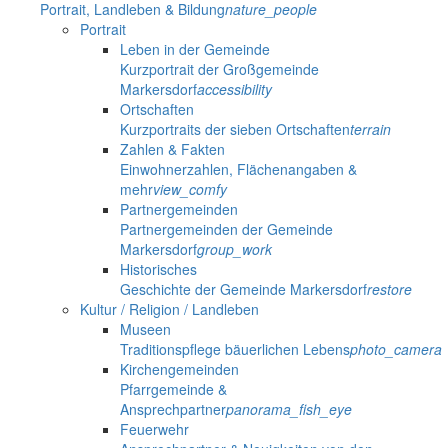
Portrait, Landleben & Bildung
nature_people
Portrait
Leben in der Gemeinde
Kurzportrait der Großgemeinde
Markersdorf
accessibility
Ortschaften
Kurzportraits der sieben Ortschaften
terrain
Zahlen & Fakten
Einwohnerzahlen, Flächenangaben &
mehr
view_comfy
Partnergemeinden
Partnergemeinden der Gemeinde
Markersdorf
group_work
Historisches
Geschichte der Gemeinde Markersdorf
restore
Kultur / Religion / Landleben
Museen
Traditionspflege bäuerlichen Lebens
photo_camera
Kirchengemeinden
Pfarrgemeinde &
Ansprechpartner
panorama_fish_eye
Feuerwehr