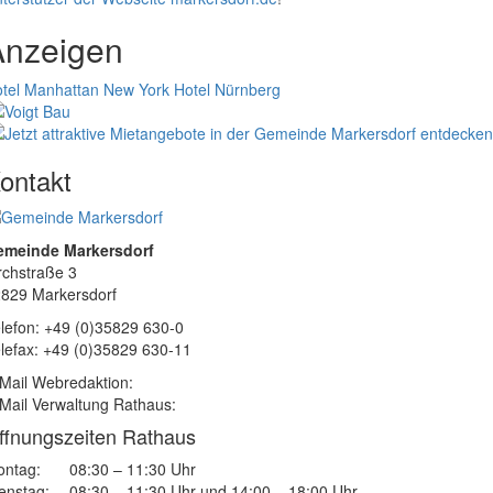
Anzeigen
tel Manhattan New York
Hotel Nürnberg
ontakt
emeinde Markersdorf
rchstraße 3
829 Markersdorf
lefon: +49 (0)35829 630-0
lefax: +49 (0)35829 630-11
Mail Webredaktion:
Mail Verwaltung Rathaus:
ffnungszeiten Rathaus
ntag:
08:30 – 11:30 Uhr
enstag:
08:30 – 11:30 Uhr und 14:00 – 18:00 Uhr