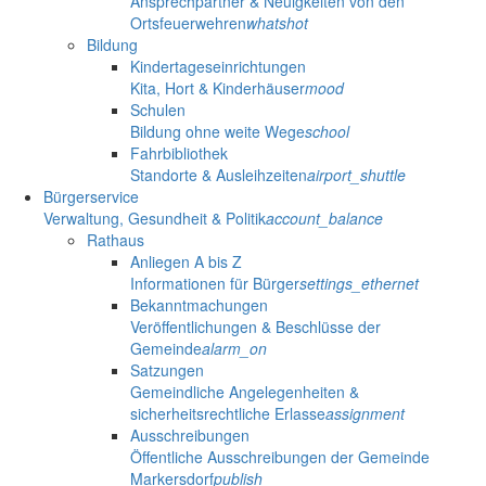
Ansprechpartner & Neuigkeiten von den
Ortsfeuerwehren
whatshot
Bildung
Kindertageseinrichtungen
Kita, Hort & Kinderhäuser
mood
Schulen
Bildung ohne weite Wege
school
Fahrbibliothek
Standorte & Ausleihzeiten
airport_shuttle
Bürgerservice
Verwaltung, Gesundheit & Politik
account_balance
Rathaus
Anliegen A bis Z
Informationen für Bürger
settings_ethernet
Bekanntmachungen
Veröffentlichungen & Beschlüsse der
Gemeinde
alarm_on
Satzungen
Gemeindliche Angelegenheiten &
sicherheitsrechtliche Erlasse
assignment
Ausschreibungen
Öffentliche Ausschreibungen der Gemeinde
Markersdorf
publish