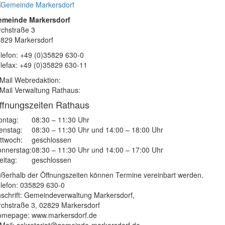
emeinde Markersdorf
rchstraße 3
829 Markersdorf
lefon: +49 (0)35829 630-0
lefax: +49 (0)35829 630-11
Mail Webredaktion:
Mail Verwaltung Rathaus:
ffnungszeiten Rathaus
ntag:
08:30 – 11:30 Uhr
enstag:
08:30 – 11:30 Uhr und 14:00 – 18:00 Uhr
ttwoch:
geschlossen
nnerstag:
08:30 – 11:30 Uhr und 14:00 – 17:00 Uhr
eitag:
geschlossen
ßerhalb der Öffnungszeiten können Termine vereinbart werden.
lefon: 035829 630-0
schrift: Gemeindeverwaltung Markersdorf,
rchstraße 3, 02829 Markersdorf
mepage: www.markersdorf.de
Mail: sekretariat@gemeinde-markersdorf.de