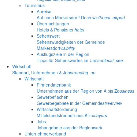
Tourismus
Anreise
Auf nach Markersdorf! Doch wie?
local_airport
Übernachtungen
Hotels & Pensionen
hotel
Sehenswert
Sehenswürdigkeiten der Gemeinde
Markersdorf
visibility
Ausflugsziele in der Region
Tipps für Sehenswertes im Umland
local_see
Wirtschaft
Standort, Unternehmen & Jobs
trending_up
Wirtschaft
Firmendatenbank
Unternehmen aus der Region von A bis Z
business
Gewerbeflächen
Gewerbegebiete in der Gemeinde
streetview
Wirtschaftsförderung
Mittelstandsfreundliches Klima
layers
Jobs
Jobangebote aus der Region
work
Unternehmerverband