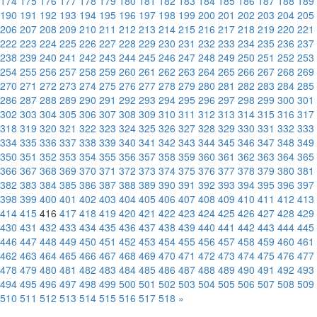
174
175
176
177
178
179
180
181
182
183
184
185
186
187
188
189
190
191
192
193
194
195
196
197
198
199
200
201
202
203
204
205
206
207
208
209
210
211
212
213
214
215
216
217
218
219
220
221
222
223
224
225
226
227
228
229
230
231
232
233
234
235
236
237
238
239
240
241
242
243
244
245
246
247
248
249
250
251
252
253
254
255
256
257
258
259
260
261
262
263
264
265
266
267
268
269
270
271
272
273
274
275
276
277
278
279
280
281
282
283
284
285
286
287
288
289
290
291
292
293
294
295
296
297
298
299
300
301
302
303
304
305
306
307
308
309
310
311
312
313
314
315
316
317
318
319
320
321
322
323
324
325
326
327
328
329
330
331
332
333
334
335
336
337
338
339
340
341
342
343
344
345
346
347
348
349
350
351
352
353
354
355
356
357
358
359
360
361
362
363
364
365
366
367
368
369
370
371
372
373
374
375
376
377
378
379
380
381
382
383
384
385
386
387
388
389
390
391
392
393
394
395
396
397
398
399
400
401
402
403
404
405
406
407
408
409
410
411
412
413
414
415
416
417
418
419
420
421
422
423
424
425
426
427
428
429
430
431
432
433
434
435
436
437
438
439
440
441
442
443
444
445
446
447
448
449
450
451
452
453
454
455
456
457
458
459
460
461
462
463
464
465
466
467
468
469
470
471
472
473
474
475
476
477
478
479
480
481
482
483
484
485
486
487
488
489
490
491
492
493
494
495
496
497
498
499
500
501
502
503
504
505
506
507
508
509
510
511
512
513
514
515
516
517
518
»