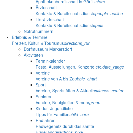
Apothekenbereitschaft in Görlitz
store
Ärzteschaft
Kontakte & Bereitschaftsdienste
people_outline
Tierärzteschaft
Kontakte & Bereitschaftsdienste
pets
Notrufnummern
Erlebnis & Termine
Freizeit, Kultur & Tourismus
directions_run
Dorfmuseum Markersdorf
Aktivitäten
Terminkalender
Feste, Ausstellungen, Konzerte etc.
date_range
Vereine
Vereine von A bis Z
bubble_chart
Sport
Vereine, Sportstätten & Aktuelles
fitness_center
Senioren
Vereine, Neuigkeiten & mehr
group
Kinder+Jugendliche
Tipps für Familien
child_care
Radfahren
Radwegenetz durch das sanfte
Hügelland
directions_bike