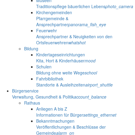
Museen
Traditionspflege bäuerlichen Lebens
photo_camera
Kirchengemeinden
Pfarrgemeinde &
Ansprechpartner
panorama_fish_eye
Feuerwehr
Ansprechpartner & Neuigkeiten von den
Ortsfeuerwehren
whatshot
Bildung
Kindertageseinrichtungen
Kita, Hort & Kinderhäuser
mood
Schulen
Bildung ohne weite Wege
school
Fahrbibliothek
Standorte & Ausleihzeiten
airport_shuttle
Bürgerservice
Verwaltung, Gesundheit & Politik
account_balance
Rathaus
Anliegen A bis Z
Informationen für Bürger
settings_ethernet
Bekanntmachungen
Veröffentlichungen & Beschlüsse der
Gemeinde
alarm_on