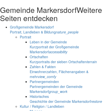
Gemeinde Markersdorf
Weitere
Seiten entdecken
Großgemeinde Markersdorf
Portrait, Landleben & Bildung
nature_people
Portrait
Leben in der Gemeinde
Kurzportrait der Großgemeinde
Markersdorf
accessibility
Ortschaften
Kurzportraits der sieben Ortschaften
terrain
Zahlen & Fakten
Einwohnerzahlen, Flächenangaben &
mehr
view_comfy
Partnergemeinden
Partnergemeinden der Gemeinde
Markersdorf
group_work
Historisches
Geschichte der Gemeinde Markersdorf
restore
Kultur / Religion / Landleben