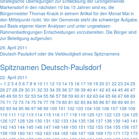
Strategische Überlegungen zur Entwicklung der Großgemeinde
Markersdorf in den nächsten 10 bis 15 Jahren sind es, die
Bürgermeister Thomas Knack in seinem Artikel für den Monat Mai in
den Mittelpunkt rückt. Vor der Gemeinde steht die schwierige Aufgabe,
auf Basis eigener klarer Analysen und unter ungewissen
Rahmenbedingungen Entscheidungen vorzubereiten. Die Bürger sind
zur Beteiligung aufgerufen.
29. April 2011
Deutsch-Paulsdorf oder die Vieldeutigkeit eines Spitznamens
Spitznamen Deutsch-Paulsdorf
22. April 2011
«
1
2
3
4
5
6
7
8
9
10
11
12
13
14
15
16
17
18
19
20
21
22
23
24
25
26
27
28
29
30
31
32
33
34
35
36
37
38
39
40
41
42
43
44
45
46
47
48
49
50
51
52
53
54
55
56
57
58
59
60
61
62
63
64
65
66
67
68
69
70
71
72
73
74
75
76
77
78
79
80
81
82
83
84
85
86
87
88
89
90
91
92
93
94
95
96
97
98
99
100
101
102
103
104
105
106
107
108
109
110
111
112
113
114
115
116
117
118
119
120
121
122
123
124
125
126
127
128
129
130
131
132
133
134
135
136
137
138
139
140
141
142
143
144
145
146
147
148
149
150
151
152
153
154
155
156
157
158
159
160
161
162
163
164
165
166
167
168
169
170
171
172
173