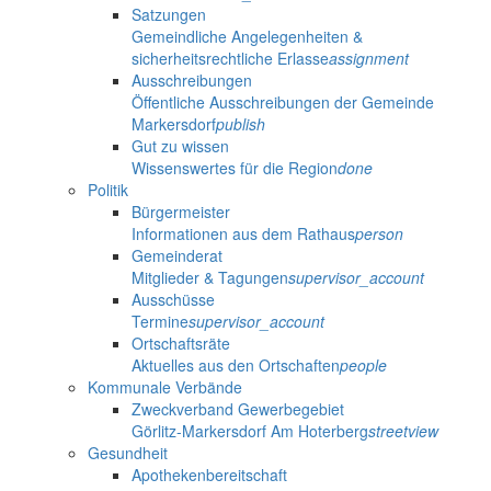
Satzungen
Gemeindliche Angelegenheiten &
sicherheitsrechtliche Erlasse
assignment
Ausschreibungen
Öffentliche Ausschreibungen der Gemeinde
Markersdorf
publish
Gut zu wissen
Wissenswertes für die Region
done
Politik
Bürgermeister
Informationen aus dem Rathaus
person
Gemeinderat
Mitglieder & Tagungen
supervisor_account
Ausschüsse
Termine
supervisor_account
Ortschaftsräte
Aktuelles aus den Ortschaften
people
Kommunale Verbände
Zweckverband Gewerbegebiet
Görlitz-Markersdorf Am Hoterberg
streetview
Gesundheit
Apothekenbereitschaft