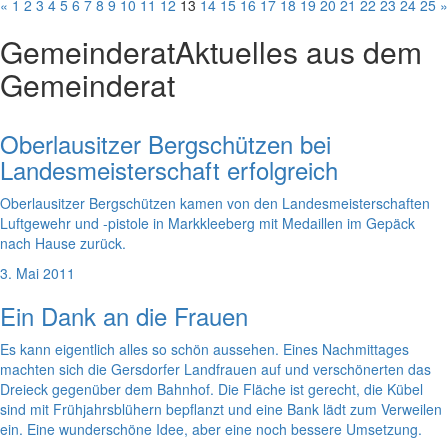
«
1
2
3
4
5
6
7
8
9
10
11
12
13
14
15
16
17
18
19
20
21
22
23
24
25
»
Gemeinderat
Aktuelles aus dem
Gemeinderat
Oberlausitzer Bergschützen bei
Landesmeisterschaft erfolgreich
Oberlausitzer Bergschützen kamen von den Landesmeisterschaften
Luftgewehr und -pistole in Markkleeberg mit Medaillen im Gepäck
nach Hause zurück.
3. Mai 2011
Ein Dank an die Frauen
Es kann eigentlich alles so schön aussehen. Eines Nachmittages
machten sich die Gersdorfer Landfrauen auf und verschönerten das
Dreieck gegenüber dem Bahnhof. Die Fläche ist gerecht, die Kübel
sind mit Frühjahrsblühern bepflanzt und eine Bank lädt zum Verweilen
ein. Eine wunderschöne Idee, aber eine noch bessere Umsetzung.