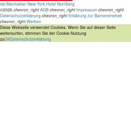
tel Manhattan New York
Hotel Nürnberg
©2026
chevron_right
AGB
chevron_right
Impressum
chevron_right
Datenschutzerklärung
chevron_right
Erklärung zur Barrierefreiheit
chevron_right
Werben
Diese Webseite verwendet Cookies. Wenn Sie auf dieser Seite
weitersurfen, stimmen Sie der Cookie-Nutzung
zu
OK
Datenschutzerklärung