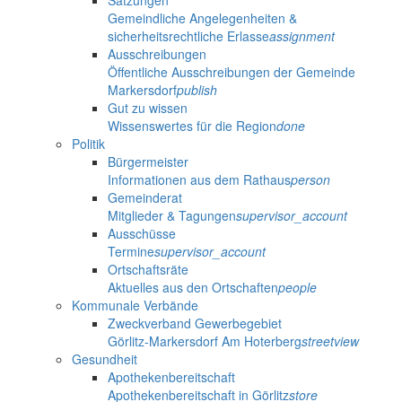
Satzungen
Gemeindliche Angelegenheiten &
sicherheitsrechtliche Erlasse
assignment
Ausschreibungen
Öffentliche Ausschreibungen der Gemeinde
Markersdorf
publish
Gut zu wissen
Wissenswertes für die Region
done
Politik
Bürgermeister
Informationen aus dem Rathaus
person
Gemeinderat
Mitglieder & Tagungen
supervisor_account
Ausschüsse
Termine
supervisor_account
Ortschaftsräte
Aktuelles aus den Ortschaften
people
Kommunale Verbände
Zweckverband Gewerbegebiet
Görlitz-Markersdorf Am Hoterberg
streetview
Gesundheit
Apothekenbereitschaft
Apothekenbereitschaft in Görlitz
store