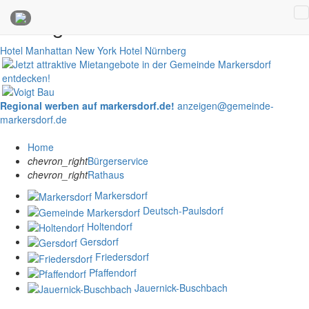
Anzeigen
Hotel Manhattan New York
Hotel Nürnberg
Regional werben auf markersdorf.de!
anzeigen@gemeinde-
markersdorf.de
Home
chevron_right
Bürgerservice
chevron_right
Rathaus
Markersdorf
Deutsch-Paulsdorf
Holtendorf
Gersdorf
Friedersdorf
Pfaffendorf
Jauernick-Buschbach