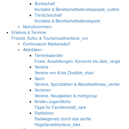
Ärzteschaft
Kontakte & Bereitschaftsdienste
people_outline
Tierärzteschaft
Kontakte & Bereitschaftsdienste
pets
Notrufnummern
Erlebnis & Termine
Freizeit, Kultur & Tourismus
directions_run
Dorfmuseum Markersdorf
Aktivitäten
Terminkalender
Feste, Ausstellungen, Konzerte etc.
date_range
Vereine
Vereine von A bis Z
bubble_chart
Sport
Vereine, Sportstätten & Aktuelles
fitness_center
Senioren
Vereine, Neuigkeiten & mehr
group
Kinder+Jugendliche
Tipps für Familien
child_care
Radfahren
Radwegenetz durch das sanfte
Hügelland
directions_bike