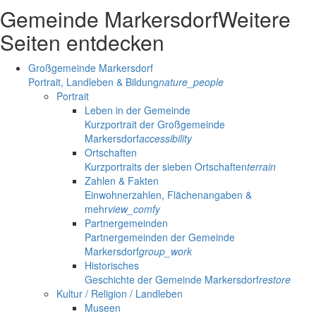
Gemeinde Markersdorf
Weitere
Seiten entdecken
Großgemeinde Markersdorf
Portrait, Landleben & Bildung
nature_people
Portrait
Leben in der Gemeinde
Kurzportrait der Großgemeinde
Markersdorf
accessibility
Ortschaften
Kurzportraits der sieben Ortschaften
terrain
Zahlen & Fakten
Einwohnerzahlen, Flächenangaben &
mehr
view_comfy
Partnergemeinden
Partnergemeinden der Gemeinde
Markersdorf
group_work
Historisches
Geschichte der Gemeinde Markersdorf
restore
Kultur / Religion / Landleben
Museen