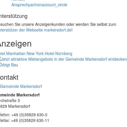
Ansprechpartner
account_circle
nterstützung
suchen Sie unsere Anzeigenkunden oder werden Sie selbst zum
terstützer der Webseite markersdorf.de
!
Anzeigen
tel Manhattan New York
Hotel Nürnberg
ontakt
emeinde Markersdorf
rchstraße 3
829 Markersdorf
lefon: +49 (0)35829 630-0
lefax: +49 (0)35829 630-11