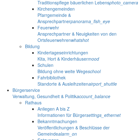
Traditionspflege bäuerlichen Lebens
photo_camera
Kirchengemeinden
Pfarrgemeinde &
Ansprechpartner
panorama_fish_eye
Feuerwehr
Ansprechpartner & Neuigkeiten von den
Ortsfeuerwehren
whatshot
Bildung
Kindertageseinrichtungen
Kita, Hort & Kinderhäuser
mood
Schulen
Bildung ohne weite Wege
school
Fahrbibliothek
Standorte & Ausleihzeiten
airport_shuttle
Bürgerservice
Verwaltung, Gesundheit & Politik
account_balance
Rathaus
Anliegen A bis Z
Informationen für Bürger
settings_ethernet
Bekanntmachungen
Veröffentlichungen & Beschlüsse der
Gemeinde
alarm_on