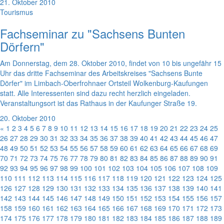
21. Oktober 2010
Tourismus
Fachseminar zu "Sachsens Bunten
Dörfern"
Am Donnerstag, dem 28. Oktober 2010, findet von 10 bis ungefähr 15
Uhr das dritte Fachseminar des Arbeitskreises "Sachsens Bunte
Dörfer" im Limbach-Oberfrohnaer Ortsteil Wolkenburg-Kaufungen
statt. Alle Interessenten sind dazu recht herzlich eingeladen.
Veranstaltungsort ist das Rathaus in der Kaufunger Straße 19.
20. Oktober 2010
«
1
2
3
4
5
6
7
8
9
10
11
12
13
14
15
16
17
18
19
20
21
22
23
24
25
26
27
28
29
30
31
32
33
34
35
36
37
38
39
40
41
42
43
44
45
46
47
48
49
50
51
52
53
54
55
56
57
58
59
60
61
62
63
64
65
66
67
68
69
70
71
72
73
74
75
76
77
78
79
80
81
82
83
84
85
86
87
88
89
90
91
92
93
94
95
96
97
98
99
100
101
102
103
104
105
106
107
108
109
110
111
112
113
114
115
116
117
118
119
120
121
122
123
124
125
126
127
128
129
130
131
132
133
134
135
136
137
138
139
140
141
142
143
144
145
146
147
148
149
150
151
152
153
154
155
156
157
158
159
160
161
162
163
164
165
166
167
168
169
170
171
172
173
174
175
176
177
178
179
180
181
182
183
184
185
186
187
188
189