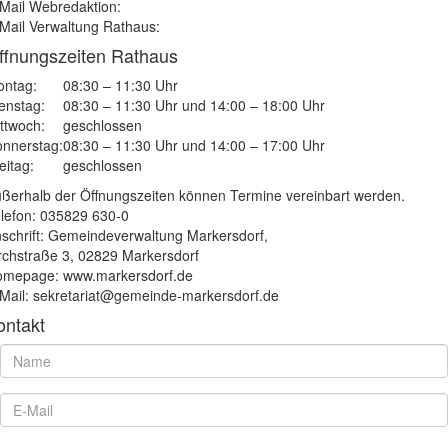
Mail Webredaktion:
Mail Verwaltung Rathaus:
ffnungszeiten Rathaus
ntag:
08:30 – 11:30 Uhr
enstag:
08:30 – 11:30 Uhr und 14:00 – 18:00 Uhr
ttwoch:
geschlossen
nnerstag:
08:30 – 11:30 Uhr und 14:00 – 17:00 Uhr
eitag:
geschlossen
ßerhalb der Öffnungszeiten können Termine vereinbart werden.
lefon: 035829 630-0
schrift: Gemeindeverwaltung Markersdorf,
rchstraße 3, 02829 Markersdorf
mepage: www.markersdorf.de
Mail: sekretariat@gemeinde-markersdorf.de
ontakt