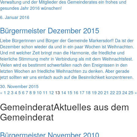
Verwaltung und der Mitglieder des Gemeinderates ein frohes und
gesundes Jahr 2016 wünschen!
6. Januar 2016
Bürgermeister Dezember 2015
Liebe Bürgerinnen und Bürger der Gemeinde Markersdorf! Da ist der
Dezember schon wieder da und in ein paar Wochen ist Weihnachten.
Und mit welcher Zeit bringt man die Harmonie, die friedliche und
feierliche Stimmung mehr in Verbindung als mit dem Weihnachtsfest.
Vielen wird es bestimmt schwerfallen nach den Ereignissen in den
letzten Wochen an friedliche Weihnachten zu denken. Aber gerade
jetzt sollten wir uns einfach auch auf die Besinnlichkeit konzentrieren.
30. November 2015
«
1
2
3
4
5
6
7
8
9
10
11
12
13
14
15
16
17
18
19
20
21
22
23
24
25
»
Gemeinderat
Aktuelles aus dem
Gemeinderat
Bürgermeister November 2010